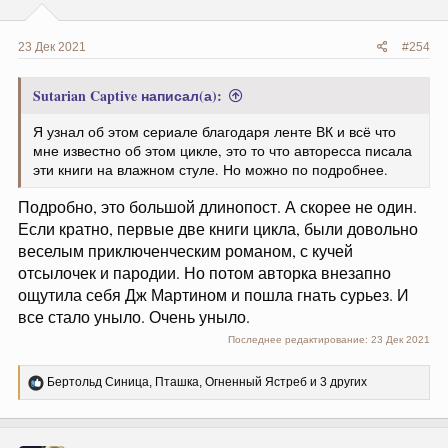
23 Дек 2021
#254
Sutarian Captive написал(а):
Я узнал об этом сериале благодаря ленте ВК и всё что
мне известно об этом цикле, это то что авторесса писала
эти книги на влажном стуле. Но можно по подробнее.
Подробно, это большой длинопост. А скорее не один.
Если кратно, первые две книги цикла, были довольно
веселым приключенческим романом, с кучей
отсылочек и пародии. Но потом авторка внезапно
ощутила себя Дж Мартином и пошла гнать сурьез. И
все стало уныло. Очень уныло.
Последнее редактирование:
23 Дек 2021
Р
Бертольд Синица
,
Пташка
,
Огненный Ястреб
и 3 других
е
а
к
ц