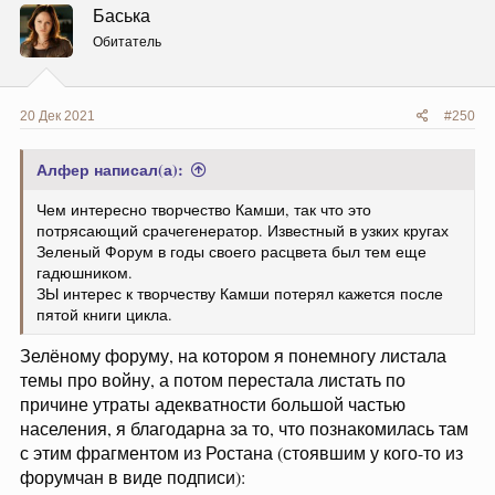
ц
Баська
и
и
Обитатель
:
20 Дек 2021
#250
Алфер написал(а):
Чем интересно творчество Камши, так что это
потрясающий срачегенератор. Известный в узких кругах
Зеленый Форум в годы своего расцвета был тем еще
гадюшником.
ЗЫ интерес к творчеству Камши потерял кажется после
пятой книги цикла.
Зелёному форуму, на котором я понемногу листала
темы про войну, а потом перестала листать по
причине утраты адекватности большой частью
населения, я благодарна за то, что познакомилась там
с этим фрагментом из Ростана (стоявшим у кого-то из
форумчан в виде подписи):