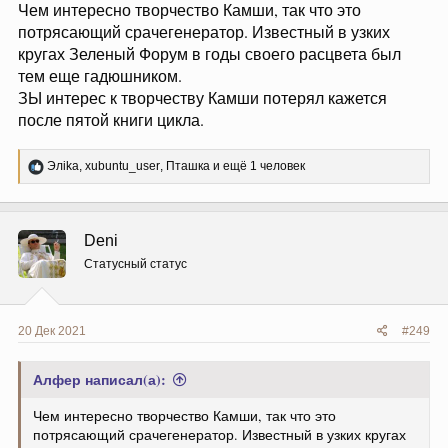
Чем интересно творчество Камши, так что это
потрясающий срачегенератор. Известный в узких
кругах Зеленый Форум в годы своего расцвета был
тем еще гадюшником.
ЗЫ интерес к творчеству Камши потерял кажется
после пятой книги цикла.
Р
Элika
,
xubuntu_user
,
Пташка
и ещё 1 человек
е
а
к
ц
Deni
и
и
Статусный статус
:
20 Дек 2021
#249
Алфер написал(а):
Чем интересно творчество Камши, так что это
потрясающий срачегенератор. Известный в узких кругах