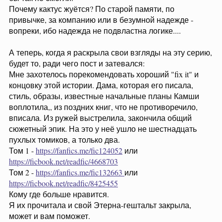
Почему кактус жуётся? По старой памяти, по
привычке, за компанию или в безумной надежде -
вопреки, ибо надежда не подвластна логике....
А теперь, когда я раскрыла свои взгляды на эту серию,
будет то, ради чего пост и затевался:
Мне захотелось порекомендовать хороший "fix it" и
концовку этой истории. Дама, которая его писала,
стиль, образы, известные начальные планы Камши
воплотила,, из поздних книг, что не противоречило,
вписала. Из ружей выстрелила, закончила общий
сюжетный эпик. На это у неё ушло не шестнадцать
пухлых томиков, а только два.
Том 1 -
https://fanfics.me/fic124052
или
https://ficbook.net/readfic/4668703
Том 2 -
https://fanfics.me/fic132663
или
https://ficbook.net/readfic/8425455
Кому где больше нравится.
Я их прочитала и свой Этерна-гештальт закрыла,
может и вам поможет.