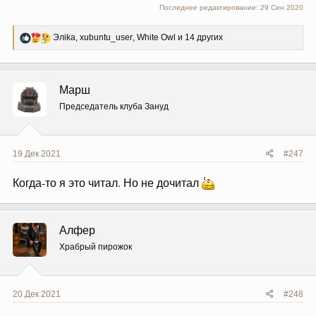
Последнее редактирование:
29 Сен 2020
Р
Элika
,
xubuntu_user
,
White Owl
и 14 других
е
а
к
ц
Марш
и
и
Председатель клуба Зануд
:
19 Дек 2021
#247
Когда-то я это читал. Но не дочитал
Алфер
Храбрый пирожок
20 Дек 2021
#248