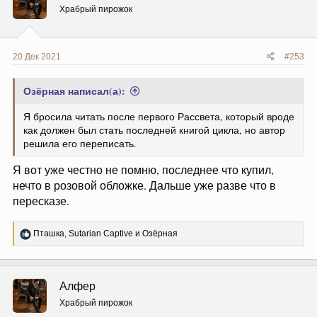
Храбрый пирожок
20 Дек 2021
#253
Озёрная написал(а):
Я бросила читать после первого Рассвета, который вроде
как должен был стать последней книгой цикла, но автор
решила его переписать.
Я вот уже честно не помню, последнее что купил,
нечто в розовой обложке. Дальше уже разве что в
пересказе.
Р
Пташка
,
Sutarian Captive
и
Озёрная
е
а
к
ц
Алфер
и
и
Храбрый пирожок
: