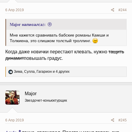
6 Апр 2019
#244
Major написал(а):
Мне кажется сравнивать бабские романы Камши и
Толкиена, это слишком толстый троллинг.
Когда даже новички перестают клевать, нужно
тащить
динамит
повышать градус.
Р
Зима
,
Сулла
,
Гагарион
и 4 других
е
а
к
ц
Major
и
и
Звездочет-коньюктурщик
:
6 Апр 2019
#245