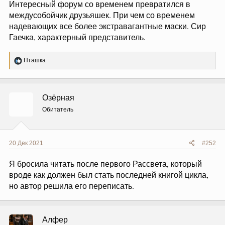
Интересный форум со временем превратился в
междусобойчик друзьяшек. При чем со временем
надевающих все более экстравагантные маски. Сир
Гаечка, характерный представитель.
Р
Пташка
е
а
к
ц
Озёрная
и
и
Обитатель
:
20 Дек 2021
#252
Я бросила читать после первого Рассвета, который
вроде как должен был стать последней книгой цикла,
но автор решила его переписать.
Алфер