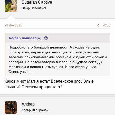
Sutarian Captive
и
и
Эльф Новеллист
:
23 Дек 2021
#255
Алфер написал(а):
Подробно, это большой длинопост. А скорее не один.
Если кратно, первые две книги цикла, были довольно
веселым приключенческим романом, с кучей отсылочек и
пародии. Но потом авторка внезапно ощутила себя Дж
Мартином и пошла гнать сурьез. И все стало уныло.
Очень уныло.
Каков мир? Магия есть? Вселенское зло? Злые
злыдни? Сексизм процветает?
Алфер
Храбрый пирожок