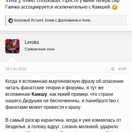
Areta
точно, сплоховал. Просто у меня теперь сир
Гаечка ассоциируется исключительно с Камшей.
Р
Багровый Ястреб
,
Бомж с Дробовиком
и
Areta
е
а
к
ц
Leroks
и
и
Сумеречная зона
:
28 Сен 2020
#246
Когда я вспоминаю мартиновскую фразу об опасении
читать фанатские теории и форумы, я тут же
Камшу
вспоминаю
, как яркий пример, что страхи
нашего Дедушки не беспочвенны, и панибратство с
фанатами может привести к краху.
В самый разгар карантина, когда я уже измаялась от
безделья, в голову вдруг, словно молнией, ударило