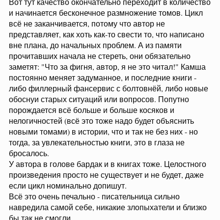
Вот тут качество окончательно переходит в количество
и начинается бесконечное размножение томов. Цикл
всё не заканчивается, потому что автор не
представляет, как хоть как-то свести то, что написано
вне плана, до начальных проблем. А из памяти
прочитавших начала не стереть, они обязательно
заметят: "Что за фигня, автор, я не это читал!" Камша
постоянно меняет задуманное, и последние книги -
либо филлерный фансервис с болтовнёй, либо новые
обоснуи старых ситуаций или вопросов. Попутно
порождается всё больше и больше косяков и
нелогичностей (всё это тоже надо будет объяснить
новыми томами) в истории, что и так не без них - но
тогда, за увлекательностью книги, это в глаза не
бросалось.
У автора в голове бардак и в книгах тоже. Целостного
произведения просто не существует и не будет, даже
если цикл номинально допишут.
Всё это очень печально - писательница сильно
навредила самой себе, никакие злопыхатели и близко
бы так не смогли.