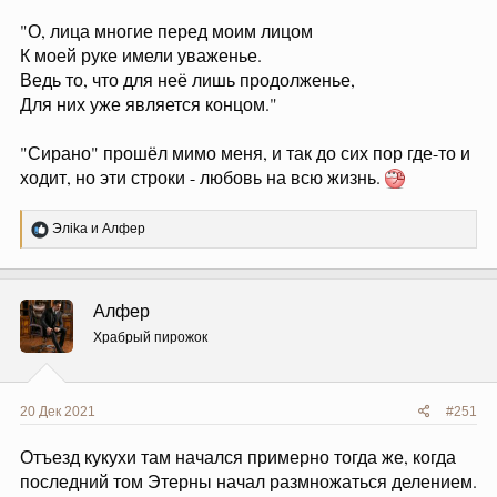
"О, лица многие перед моим лицом
К моей руке имели уваженье.
Ведь то, что для неё лишь продолженье,
Для них уже является концом."
"Сирано" прошёл мимо меня, и так до сих пор где-то и
ходит, но эти строки - любовь на всю жизнь.
Р
Элika
и
Алфер
е
а
к
ц
Алфер
и
и
Храбрый пирожок
:
20 Дек 2021
#251
Отъезд кукухи там начался примерно тогда же, когда
последний том Этерны начал размножаться делением.