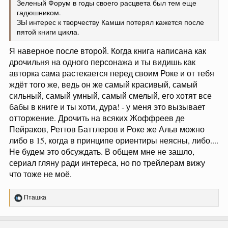
Зеленый Форум в годы своего расцвета был тем еще
гадюшником.
ЗЫ интерес к творчеству Камши потерял кажется после
пятой книги цикла.
Я наверное после второй. Когда книга написана как
дрочильня на одного персонажа и ты видишь как
авторка сама растекается перед своим Роке и от тебя
ждёт того же, ведь он же самый красивый, самый
сильный, самый умный, самый смелый, его хотят все
бабы в книге и ты хоти, дура! - у меня это вызывает
отторжение. Дрочить на всяких Жоффреев де
Пейраков, Реттов Баттлеров и Роке же Альв можно
либо в 15, когда в принципе ориентиры неясны, либо....
Не будем это обсуждать. В общем мне не зашло,
сериал гляну ради интереса, но по трейлерам вижу
что тоже не моё.
Р
Пташка
е
а
к