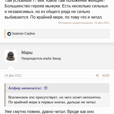
Там условный 17 век. Какое там положение женщин?
Большинство героев мыжуки. Есть несколько сильных
и независимых, но из общего ряда не сильно
выбиваются. По крайней мере, по тому что я читал.
Последнее редактирование:
24 Дек 2021
Р
Sutarian Captive
е
а
к
ц
Марш
и
и
Председатель клуба Зануд
:
24 Дек 2021
#259
Алфер написал(а):
Вселенское зло присутствует, но чего хочет непонятно.
По крайней мере в первых книгах, дальше не читал.
Уже смутно помню, давно читал. Вроде как оно