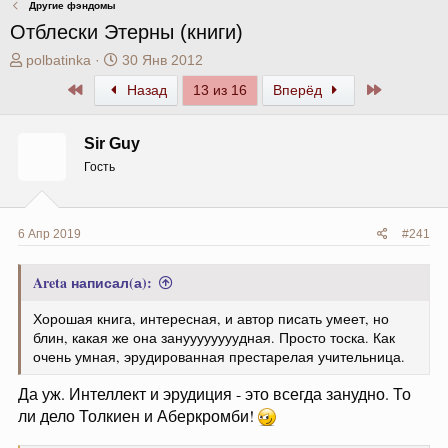
Другие фэндомы
Отблески Этерны (книги)
А
Д
polbatinka
30 Янв 2012
в
а
Первый
Последни
Назад
13 из 16
Вперёд
т
т
о
а
р
н
Sir Guy
т
а
Гость
е
ч
м
а
ы
л
а
6 Апр 2019
#241
Areta написал(а):
Хорошая книга, интересная, и автор писать умеет, но
блин, какая же она зануууууууудная. Просто тоска. Как
очень умная, эрудированная престарелая учительница.
Да уж. Интеллект и эрудиция - это всегда занудно. То
ли дело Толкиен и Аберкромби!