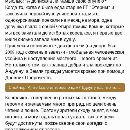
мыслью: "А дописала ли Камша свою опупею?"
Когда-то, когда я была едва старше ГГ "Этерны" и
закончила первый курс университета, мы с
однокурсниками поехали на месяц на море, одна
девушка взяла с собой четыре томика Камши, которые
мы все зачитали до истёртых корешков, и первые две
книги сильно запали мне в душу.
Привлекли нетипичные для фентези (на дворе был
2008 год) сюжетные завязки - глобальная человеческая
усобица и наступление местного "Нового времени".
Не только о том, как граница добра и зла проходит по
Андуину, а Земля трижды умоется кровью при помощи
Древних Пророчеств.
Спойлер:
А что было интересно вам? Вдруг у нас что-то совпа
Конфликты совершенно разных масштабов, между
героями и желаемым много преград, но цели очень
чёткие и ясные. Поэтому зрители сходу видят, в чём
интрига, и могут вдоль порассуждать, как эти цели
будут достигнуты, позже сверив свои догадки с
продолжением от автора.