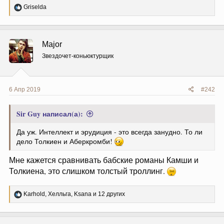
Р
Griselda
е
а
к
ц
Major
и
и
Звездочет-коньюктурщик
:
6 Апр 2019
#242
Sir Guy написал(а):
Да уж. Интеллект и эрудиция - это всегда занудно. То ли
дело Толкиен и Аберкромби!
Мне кажется сравнивать бабские романы Камши и
Толкиена, это слишком толстый троллинг.
Р
Karhold
,
Хелльга
,
Ksana
и 12 других
е
а
к