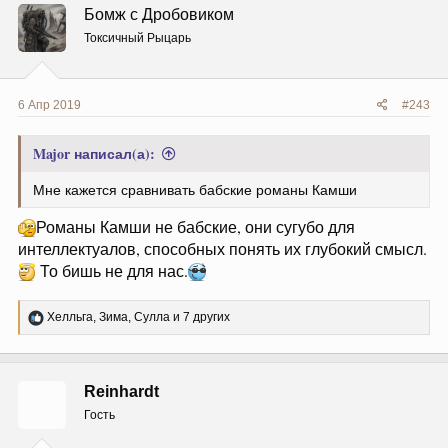
ц
Бомж с Дробовиком
и
и
Токсичный Рыцарь
:
6 Апр 2019
#243
Major написал(а):
Мне кажется сравнивать бабские романы Камши
Романы Камши не бабские, они сугубо для
интеллектуалов, способных понять их глубокий смысл.
То бишь не для нас.
Р
Хелльга
,
Зима
,
Сулла
и 7 других
е
а
к
ц
Reinhardt
и
и
Гость
: