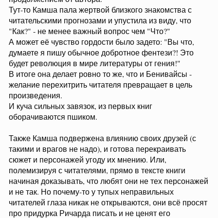
Тут-то Камша пала жертвой близкого знакомства с
читательскими прогнозами и упустила из виду, что
"Как?" - не менее важный вопрос чем "Что?"
А может её чувство гордости было задето: "Вы что,
думаете я пишу обычное добротное фентези?! Это
будет революция в мире литературы от гения!"
В итоге она делает ровно то же, что и Бенивайсы -
желание перехитрить читателя превращает в цель
произведения.
И куча сильных завязок, из первых книг
оборачиваются пшиком.
Также Камша подвержена влиянию своих друзей (с
такими и врагов не надо), и готова перекраивать
сюжет и персонажей угоду их мнению. Или,
полемизируя с читателями, прямо в тексте книги
начиная доказывать, что любят они не тех персонажей
и не так. Но почему-то у тупых неправильных
читателей глаза никак не открываются, они всё просят
про придурка Ричарда писать и не ценят его