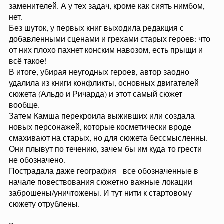
заменителей. А у тех задач, кроме как сиять нимбом,
нет.
Без шуток, у первых книг выходила редакция с
добавленными сценами и грехами старых героев: что
от них плохо пахнет конским навозом, есть прыщи и
всё такое!
В итоге, убирая неугодных героев, автор заодно
удалила из книги конфликты, основных двигателей
сюжета (Альдо и Ричарда) и этот самый сюжет
вообще.
Затем Камша перекроила выживших или создала
новых персонажей, которые косметически вроде
смахивают на старых, но для сюжета бессмысленны.
Они плывут по течению, зачем бы им куда-то грести -
не обозначено.
Пострадала даже география - все обозначенные в
начале повествования сюжетно важные локации
заброшены/уничтожены. И тут нити к стартовому
сюжету отрублены.