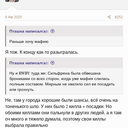
:
6 Авг 2025
#252
Пташка написал(а):
Раньше хочу мафию
Я тож. К концу как-то разыгралась.
Пташка написал(а):
Ну и RWBY туда же: Сильфрена была обвешана
брониками со всех сторон, когда уже мафия слилась
полным составом. Мирным не хватило сил ее посадить
или грохнуть.
Не, там у города хорошие были шансы, всё очень на
тоненького шло. У них было 2 килла + посадки. Но
обоими киллами они пальнули в других людей, а я там
оч много и тяжело думала, поэтому свои киллы
выбрала правильно