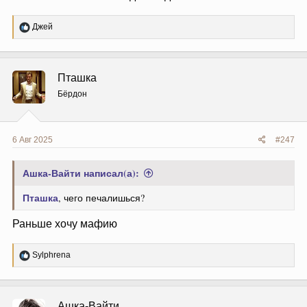
Р
Джей
е
а
к
ц
Пташка
и
и
Бёрдон
:
6 Авг 2025
#247
Ашка-Вайти написал(а):
Пташка
, чего печалишься?
Раньше хочу мафию
Р
Sylphrena
е
а
к
ц
Ашка-Вайти