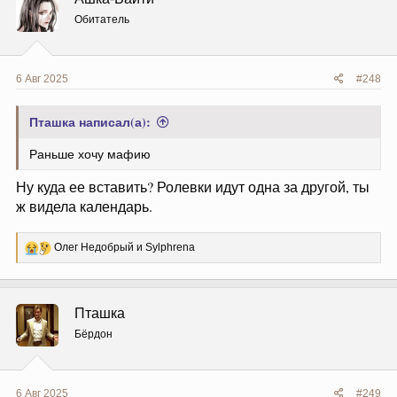
и
и
Обитатель
:
6 Авг 2025
#248
Пташка написал(а):
Раньше хочу мафию
Ну куда ее вставить? Ролевки идут одна за другой, ты
ж видела календарь.
Р
Олег Недобрый
и
Sylphrena
е
а
к
ц
Пташка
и
и
Бёрдон
:
6 Авг 2025
#249