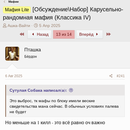
Мафии
[Обсуждение\Набор] Карусельно-
Мафия Lite
рандомная мафия (Классика IV)
А
Д
Ашка-Вайти
5 Апр 2025
в
а
Первый
Последни
Назад
13 из 14
Вперёд
т
т
о
а
р
н
Пташка
т
а
Бёрдон
е
ч
м
а
ы
л
а
6 Авг 2025
#241
Сутулая Собака написал(а):
Это выброс, тк мафы по блоку имели веские
свидетельства мана сейчас. В обычных условиях палева
не будет
Но меньше на 1 килл - это всё равно оч важно