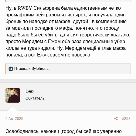
Ну, в RWBY Сильфрена была единственным чётко
промафским нейтралом из четырёх, и получила один
броник по наводке от мафов, другой - в компенсацию
за модкилл последнего мафа, понятно, что городу
надо было бы её убить, да и сил теоретически хватало,
просто Меридем с Ежом оба раза специальные убер
киллы не туда кидали. Ну, Меридем ещё в глав мафа
попала, а вот Ежу совсем не повезло
Р
Пташка
и
Sylphrena
е
а
к
ц
Leo
и
и
Обитатель
:
6 Авг 2025
#258
Освободилась, наконец (город бы сейчас уверенно