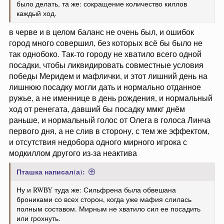
было делать, та же: сокращение количество киллов
каждый ход.
в черве и в целом баланс не очень был, и ошибок
город много совершил, без которых всё бы было не
так однобоко. Так-то городу не хватило всего одной
посадки, чтобы ликвидировать совместные условия
победы Меридем и мафлички, и этот лишний день на
лишнюю посадку могли дать и нормально отданное
ружье, а не именнице в день рождения, и нормальный
ход от ренегата, давший бы посадку ммкг днём
раньше, и нормальный голос от Олега в голоса Линча
первого дня, а не слив в сторону, с тем же эффектом,
и отсутствия недобора одного мирного игрока с
модкиллом другого из-за неактива
Пташка написал(а):
Ну и RWBY туда же: Сильфрена была обвешана
брониками со всех сторон, когда уже мафия слилась
полным составом. Мирным не хватило сил ее посадить
или грохнуть.