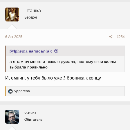
к
ц
Пташка
и
и
Бёрдон
:
6 Авг 2025
#254
Sylphrena написал(а):
а я там оч много и тяжело думала, поэтому свои киллы
выбрала правильно
И, емнип, у тебя было уже 3 броника к концу
Р
Sylphrena
е
а
к
ц
vasex
и
и
Обитатель
: