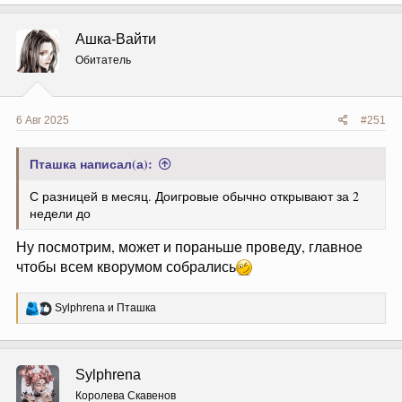
Ашка-Вайти
Обитатель
6 Авг 2025
#251
Пташка написал(а):
С разницей в месяц. Доигровые обычно открывают за 2
недели до
Ну посмотрим, может и пораньше проведу, главное
чтобы всем кворумом собрались
Р
Sylphrena
и
Пташка
е
а
к
ц
Sylphrena
и
и
Королева Скавенов