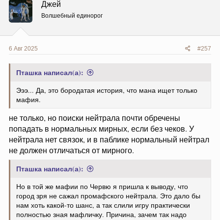
Джей
и
и
Волшебный единорог
:
6 Авг 2025
#257
Пташка написал(а):
Эээ... Да, это бородатая история, что мана ищет только
мафия.
не только, но поиски нейтрала почти обречены
попадать в нормальных мирных, если без чеков. У
нейтрала нет связок, и в паблике нормальный нейтрал
не должен отличаться от мирного.
Пташка написал(а):
Но в той же мафии по Червю я пришла к выводу, что
город зря не сажал промафского нейтрала. Это дало бы
нам хоть какой-то шанс, а так слили игру практически
полностью зная мафличку. Причина, зачем так надо