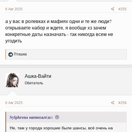
6 Авг 2025
#255
а у вас в ролевках и мафиях одни и те же люди?
открываете набор и ждете, я вообще хз зачем
конкретные даты назначать - так никогда всем не
угодить
Р
Пташка
е
а
к
ц
Ашка-Вайти
и
и
Обитатель
:
6 Авг 2025
#256
Sylphrena написал(а):
Не, там у города хорошие были шансы, всё очень на