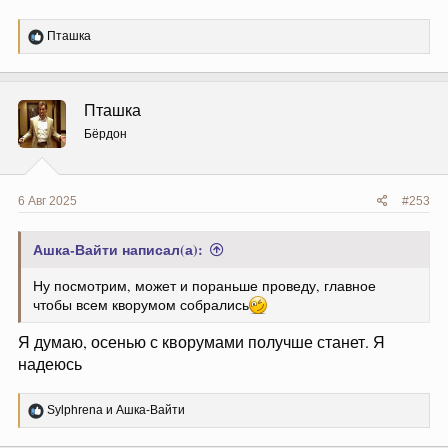
Р
Пташка
е
а
к
ц
Пташка
и
и
Бёрдон
:
6 Авг 2025
#253
Ашка-Вайти написал(а):
Ну посмотрим, может и пораньше проведу, главное
чтобы всем кворумом собрались
Я думаю, осенью с кворумами получше станет. Я
надеюсь
Р
Sylphrena
и
Ашка-Вайти
е
а