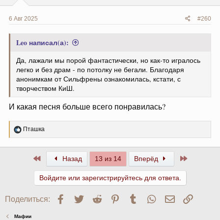
6 Авг 2025
#260
Leo написал(а):
Да, лажали мы порой фантастически, но как-то игралось
легко и без драм - по потолку не бегали. Благодаря
анонимкам от Сильфрены ознакомилась, кстати, с
творчеством КиШ.
И какая песня больше всего понравилась?
Р
Пташка
е
а
к
Первый
Последни
Назад
13 из 14
Вперёд
ц
и
и
Войдите или зарегистрируйтесь для ответа.
:
Facebook
Twitter
Reddit
Pinterest
Tumblr
WhatsApp
Электронна
Ссылк
Поделиться:
Мафии