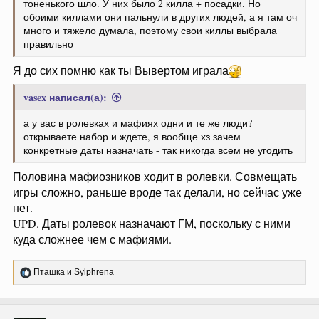
тоненького шло. У них было 2 килла + посадки. Но
обоими киллами они пальнули в других людей, а я там оч
много и тяжело думала, поэтому свои киллы выбрала
правильно
Я до сих помню как ты Вывертом играла
vasex написал(а):
а у вас в ролевках и мафиях одни и те же люди?
открываете набор и ждете, я вообще хз зачем
конкретные даты назначать - так никогда всем не угодить
Половина мафиозников ходит в ролевки. Совмещать
игры сложно, раньше вроде так делали, но сейчас уже
нет.
UPD. Даты ролевок назначают ГМ, поскольку с ними
куда сложнее чем с мафиями.
Р
Пташка
и
Sylphrena
е
а
к
ц