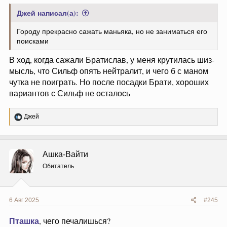
Джей написал(а):
Городу прекрасно сажать маньяка, но не заниматься его
поисками
В ход, когда сажали Братислав, у меня крутилась шиз-
мысль, что Сильф опять нейтралит, и чего б с маном
чутка не поиграть. Но после посадки Брати, хороших
вариантов с Сильф не осталось
Р
Джей
е
а
к
ц
Ашка-Вайти
и
и
Обитатель
:
6 Авг 2025
#245
Пташка
, чего печалишься?