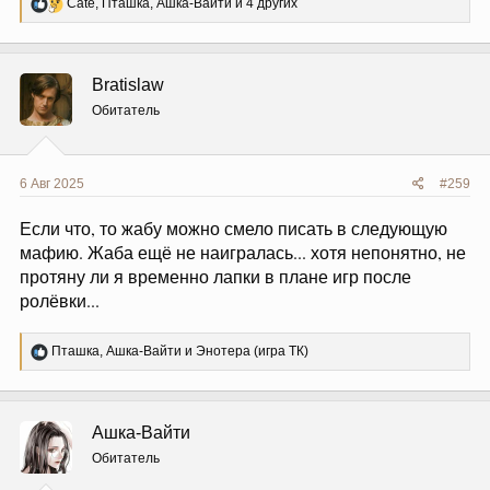
Р
Cate
,
Пташка
,
Ашка-Вайти
и 4 других
е
а
к
ц
Bratislaw
и
и
Обитатель
:
6 Авг 2025
#259
Если что, то жабу можно смело писать в следующую
мафию. Жаба ещё не наигралась... хотя непонятно, не
протяну ли я временно лапки в плане игр после
ролёвки...
Р
Пташка
,
Ашка-Вайти
и
Энотера (игра ТК)
е
а
к
ц
Ашка-Вайти
и
и
Обитатель
: