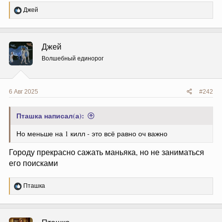
Р
Джей
е
а
к
ц
Джей
и
и
Волшебный единорог
:
6 Авг 2025
#242
Пташка написал(а):
Но меньше на 1 килл - это всё равно оч важно
Городу прекрасно сажать маньяка, но не заниматься
его поисками
Р
Пташка
е
а
к
ц