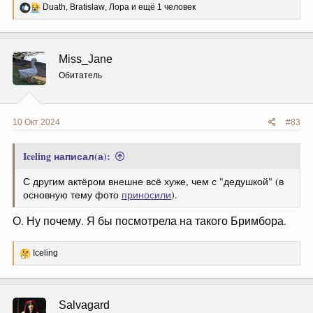
Р
Duath
,
Bratislaw
,
Лора
и ещё 1 человек
е
а
к
ц
Miss_Jane
и
и
Обитатель
:
10 Окт 2024
#83
Iceling написал(а):
С другим актёром внешне всё хуже, чем с "дедушкой" (в
основную тему фото
приносили
).
О. Ну почему. Я бы посмотрела на такого Бримбора.
Р
Iceling
е
а
к
ц
Salvagard
и