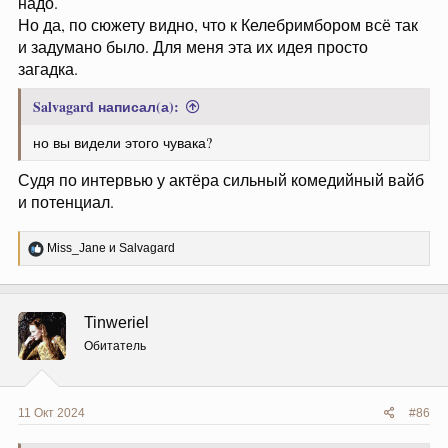
надо.
Но да, по сюжету видно, что к Келебримбором всё так
и задумано было. Для меня эта их идея просто
загадка.
Salvagard написал(а):
но вы видели этого чувака?
Судя по интервью у актёра сильный комедийный вайб
и потенциал.
Р
Miss_Jane
и
Salvagard
е
а
к
ц
Tinweriel
и
и
Обитатель
:
11 Окт 2024
#86