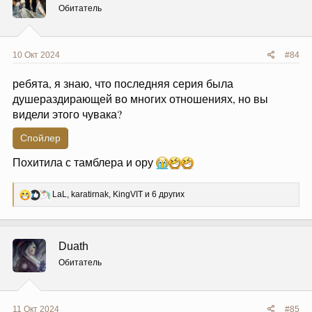
и
Обитатель
:
10 Окт 2024
#84
ребята, я знаю, что последняя серия была
душераздирающей во многих отношениях, но вы
видели этого чувака?
Спойлер
Похитила с тамблера и ору
Р
LaL
,
karatirnak
,
KingVIT
и 6 других
е
а
к
ц
Duath
и
и
Обитатель
:
11 Окт 2024
#85