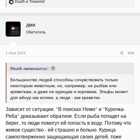
Р
Duath
и
Tinweriel
е
а
к
ц
дми
и
и
Обитатель
:
1 Ноя 2024
#88
Duath написал(а):
Большинство людей способны сочувствовать только
некоторым животным, но, например, не рыбам или
креветкам, и даже не курицам и коровкам. Эльфы может
для айнур как котики, а люди - как креветки.
Зависит от ситуации. "В поисках Немо" и "Курочка-
Ряба" доказывают обратное. Если рыба попадет на
берег, то люди помогут ей попасть в воду. Потому что
живое существо - ей страшно и больно. Курица
самоотверженно защищающая своих детей, тоже