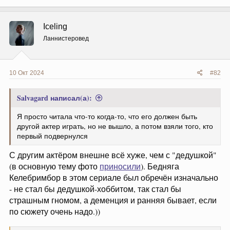
а
к
ц
Iceling
и
и
Ланнистеровед
:
10 Окт 2024
#82
Salvagard написал(а):
Я просто читала что-то когда-то, что его должен быть
другой актер играть, но не вышло, а потом взяли того, кто
первый подвернулся
С другим актёром внешне всё хуже, чем с "дедушкой"
(в основную тему фото
приносили
). Бедняга
Келебримбор в этом сериале был обречён изначально
- не стал бы дедушкой-хоббитом, так стал бы
страшным гномом, а деменция и ранняя бывает, если
по сюжету очень надо.))