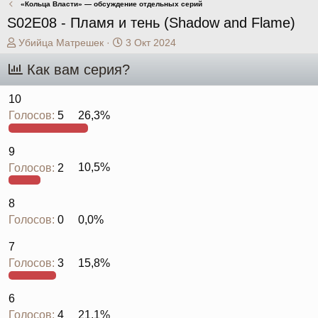
«Кольца Власти» — обсуждение отдельных серий
S02E08 - Пламя и тень (Shadow and Flame)
А
Д
Убийца Матрешек
3 Окт 2024
в
а
Как вам серия?
т
т
о
а
р
н
10
т
а
Голосов:
5
26,3%
е
ч
м
а
ы
л
9
а
Голосов:
2
10,5%
8
Голосов:
0
0,0%
7
Голосов:
3
15,8%
6
Голосов:
4
21,1%