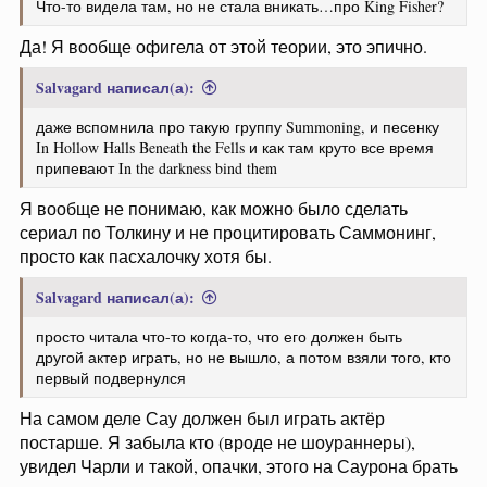
Что-то видела там, но не стала вникать…про King Fisher?
Да! Я вообще офигела от этой теории, это эпично.
Salvagard написал(а):
даже вспомнила про такую группу Summoning, и песенку
In Hollow Halls Beneath the Fells и как там круто все время
припевают In the darkness bind them
Я вообще не понимаю, как можно было сделать
сериал по Толкину и не процитировать Саммонинг,
просто как пасхалочку хотя бы.
Salvagard написал(а):
просто читала что-то когда-то, что его должен быть
другой актер играть, но не вышло, а потом взяли того, кто
первый подвернулся
На самом деле Сау должен был играть актёр
постарше. Я забыла кто (вроде не шоураннеры),
увидел Чарли и такой, опачки, этого на Саурона брать