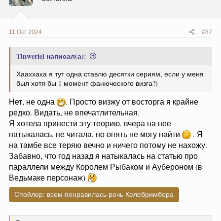
:
11 Окт 2024
#87
Tinweriel написал(а):
Хааххаха я тут одна ставлю десятки сериям, если у меня
был хотя бы 1 момент фанюческого визга?)
Нет, не одна
. Просто визжу от восторга я крайне
редко. Видать, не впечатлительная.
Я хотела принести эту теорию, вчера на нее
натыкалась, не читала, но опять не могу найти
. Я
на тамбе все теряю вечно и ничего потому не нахожу.
Забавно, что год назад я натыкалась на статью про
параллели между Королем Рыбаком и Аубероном (в
Ведьмаке персонаж)
Спойлер:
всем понравилась речь Келебримбора