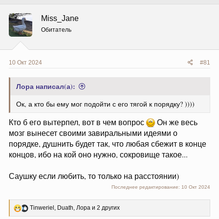
Miss_Jane
Обитатель
10 Окт 2024
#81
Лора написал(а):
Ок, а кто бы ему мог подойти с его тягой к порядку? ))))
Кто б его вытерпел, вот в чем вопрос
Он же весь
мозг вынесет своими завиральными идеями о
порядке, душнить будет так, что любая сбежит в конце
концов, ибо на кой оно нужно, сокровище такое...
Саушку если любить, то только на расстоянии)
Последнее редактирование:
10 Окт 2024
Р
Tinweriel
,
Duath
,
Лора
и 2 других
е