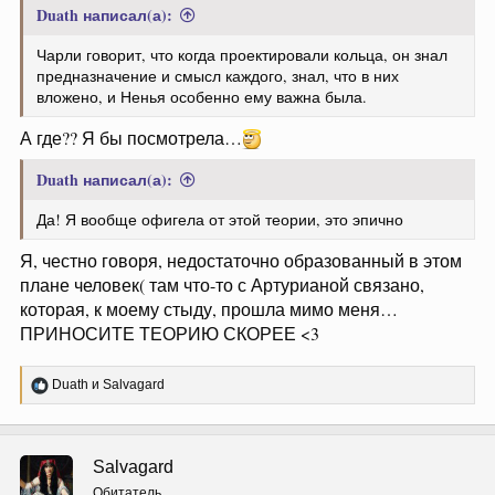
Duath написал(а):
Чарли говорит, что когда проектировали кольца, он знал
предназначение и смысл каждого, знал, что в них
вложено, и Ненья особенно ему важна была.
А где?? Я бы посмотрела…
Duath написал(а):
Да! Я вообще офигела от этой теории, это эпично
Я, честно говоря, недостаточно образованный в этом
плане человек( там что-то с Артурианой связано,
которая, к моему стыду, прошла мимо меня…
ПРИНОСИТЕ ТЕОРИЮ СКОРЕЕ <3
Р
Duath
и
Salvagard
е
а
к
ц
Salvagard
и
и
Обитатель