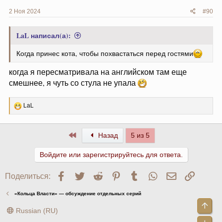
2 Ноя 2024
#90
LaL написал(а):
Когда принес кота, чтобы похвастаться перед гостями
когда я пересматривала на английском там еще
смешнее, я чуть со стула не упала
Р
LaL
е
а
к
Первый
Назад
5 из 5
ц
и
и
Войдите или зарегистрируйтесь для ответа.
:
Facebook
Twitter
Reddit
Pinterest
Tumblr
WhatsApp
Электронна
Ссылк
Поделиться:
«Кольца Власти» — обсуждение отдельных серий
Све
Russian (RU)