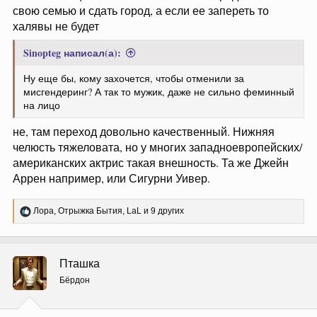
свою семью и сдать город, а если ее запереть то
халявы не будет
Sinopteg написал(а):
Ну еще бы, кому захочется, чтобы отменили за
мисгендеринг? А так то мужик, даже не сильно феминный
на лицо
не, там переход довольно качественный. Нижняя
челюсть тяжеловата, но у многих западноевропейских/
американских актрис такая внешность. Та же Джейн
Аррен например, или Сигурни Уивер.
Р
Лора
,
Отрыжка Бытия
,
LaL
и 9 других
е
а
к
ц
Пташка
и
и
Бёрдон
: