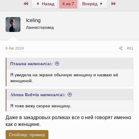
Первый
Последний
Назад
4 из 7
Вперёд
Iceling
Ланнистеровед
6 Авг 2024
#61
Пташка написал(а):
Я увидела на экране обычную женщину и назваю её
женщиной.
Alenna Redwin написал(а):
Я тоже вижу скорее женщину.
Даже в закадровых роликах все о ней говорят именно
как о женщине.
Спойлер:
пример