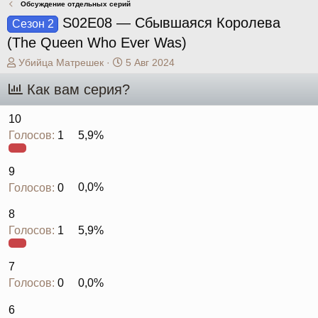
Обсуждение отдельных серий
S02E08 — Сбывшаяся Королева
Сезон 2
(The Queen Who Ever Was)
А
Д
Убийца Матрешек
5 Авг 2024
в
а
Как вам серия?
т
т
о
а
р
н
10
т
а
Голосов:
1
5,9%
е
ч
м
а
ы
л
9
а
Голосов:
0
0,0%
8
Голосов:
1
5,9%
7
Голосов:
0
0,0%
6