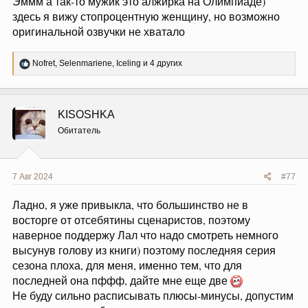
если не мытьем, так катаньем...
Р
Nofret
,
Gotcha
,
LaL
и 4 других
е
а
к
ц
KISOSHKA
и
и
Обитатель
:
7 Авг 2024
#76
Sinopteg написал(а):
Ну еще бы, кому захочется, чтобы отменили за
мисгендеринг? А так то мужик, даже не сильно феминный
на лицо
Эммм а так-то мужик это алжирка на Олимпиаде)
здесь я вижу стопроцентную женщину, но возможно
оригинальной озвучки не хватало