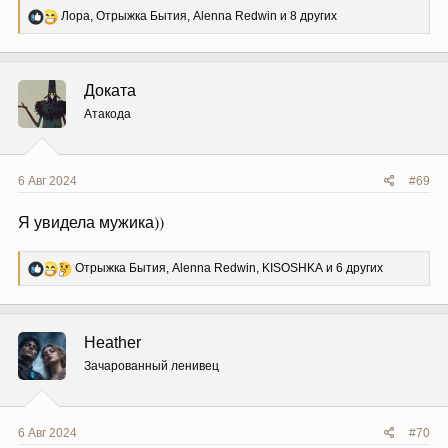
Р
Лора
,
Отрыжка Бытия
,
Alenna Redwin
и 8 других
е
а
к
ц
Доката
и
и
Атакода
:
6 Авг 2024
#69
Я увидела мужика))
Р
Отрыжка Бытия
,
Alenna Redwin
,
KISOSHKA
и 6 других
е
а
к
ц
Heather
и
и
Зачарованный ленивец
:
6 Авг 2024
#70