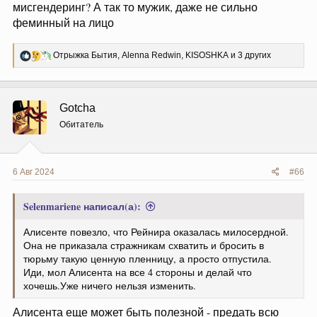
мисгендеринг? А так то мужик, даже не сильно
феминный на лицо
Р
Отрыжка Бытия
,
Alenna Redwin
,
KISOSHKA
и 3 других
е
а
к
ц
Gotcha
и
и
Обитатель
:
6 Авг 2024
#66
Selenmariene написал(а):
Алисенте повезло, что Рейнира оказалась милосердной.
Она не приказала стражникам схватить и бросить в
тюрьму такую ценную пленницу, а просто отпустила.
Иди, мол Алисента на все 4 стороны и делай что
хочешь.Уже ничего нельзя изменить.
Алисента еще может быть полезной - предать всю