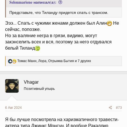
Нажмите, чтобы раскрыть...
программа с боями в грязи и "вы屄и моих жён" - это как
раз о нём, хотя сам персонаж появится в повествовании
Ну и хорошо, что Ракаллио заменили на сильную и
намного позже. Вот:
независимую Локхар. Представьте, что Тиланду
Спойлер:
Приключения Алина
придется спать с трансом. Хотя.. Кто знает, что у
Локхар под юбкой?
Добавлю, что кажется именно Ракаллио любил носить
женские платья, а не Шарако. Местная трансперсона,
которую сериальщики просто заменили на женщину.
Р
Отрыжка Бытия
,
Gotcha
,
Vhagar
и 2 других
е
а
к
ц
Пташка
и
и
Бёрдон
:
6 Авг 2024
#72
Selenmariene написал(а):
Представьте, что Тиланду придется спать с трансом.
Эээ... Спать с чужими женами должен был Алин
Не