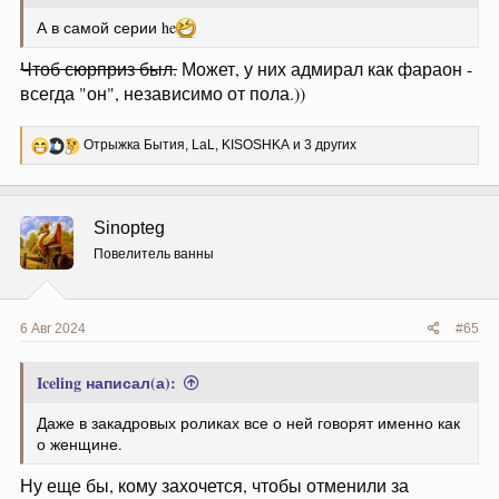
А в самой серии he
Чтоб сюрприз был.
Может, у них адмирал как фараон -
всегда "он", независимо от пола.))
Р
Отрыжка Бытия
,
LaL
,
KISOSHKA
и 3 других
е
а
к
ц
Sinopteg
и
и
Повелитель ванны
:
6 Авг 2024
#65
Iceling написал(а):
Даже в закадровых роликах все о ней говорят именно как
о женщине.
Ну еще бы, кому захочется, чтобы отменили за