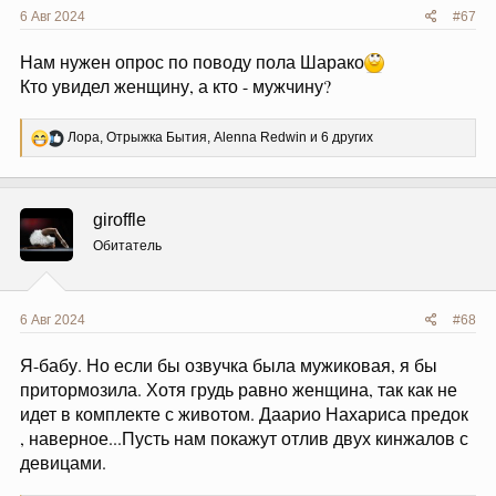
6 Авг 2024
#67
Нам нужен опрос по поводу пола Шарако
Кто увидел женщину, а кто - мужчину?
Р
Лора
,
Отрыжка Бытия
,
Alenna Redwin
и 6 других
е
а
к
ц
giroffle
и
и
Обитатель
:
6 Авг 2024
#68
Я-бабу. Но если бы озвучка была мужиковая, я бы
притормозила. Хотя грудь равно женщина, так как не
идет в комплекте с животом. Даарио Нахариса предок
, наверное...Пусть нам покажут отлив двух кинжалов с
девицами.