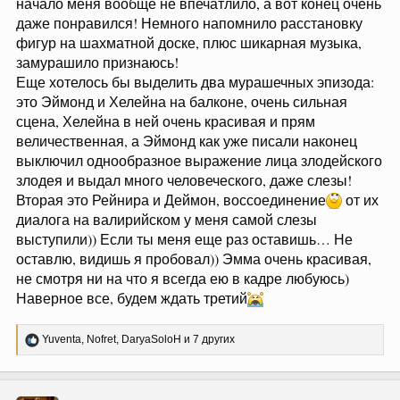
Р
Nofret
,
Selenmariene
,
Iceling
и 4 других
е
а
к
ц
KISOSHKA
и
и
Обитатель
:
7 Авг 2024
#77
Ладно, я уже привыкла, что большинство не в
восторге от отсебятины сценаристов, поэтому
наверное поддержу Лал что надо смотреть немного
высунув голову из книги) поэтому последняя серия
сезона плоха, для меня, именно тем, что для
последней она пффф, дайте мне еще две
Не буду сильно расписывать плюсы-минусы, допустим
начало меня вообще не впечатлило, а вот конец очень
даже понравился! Немного напомнило расстановку
фигур на шахматной доске, плюс шикарная музыка,
замурашило признаюсь!