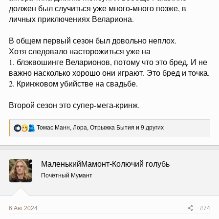
сейчас, попозже.
Но за валяние негра в грязи, видимо, могут
закэнселить всех и вся, поэтому за него отдувался
белый Тиланд
Р
Томас Манн
,
Лора
,
Отрыжка Бытия
и 7 других
е
а
к
ц
Vhagar
и
и
Позитивный упырь
:
6 Авг 2024
#73
Я бы лучше посмотрела на харизматичного травести-
актера типа Джинкс Монсун. И вообще Ракаллио
должен был случиться уже много-много позже, в
личных приключениях Велариона.
В общем первый сезон был довольно неплох.