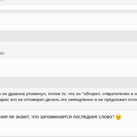
(с).
н дракона упомянул, потом то, что он "обгорел, отвратителен и од
арис его не отговорил делать это немедленно и не предложил отло
ия не знают, что запоминается последнее слово?