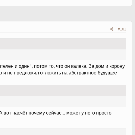
#101
елен и один", потом то, что он калека. За дом и корону
но и не предложил отложить на абстрактное будущее
А вот насчёт почему сейчас... может у него просто