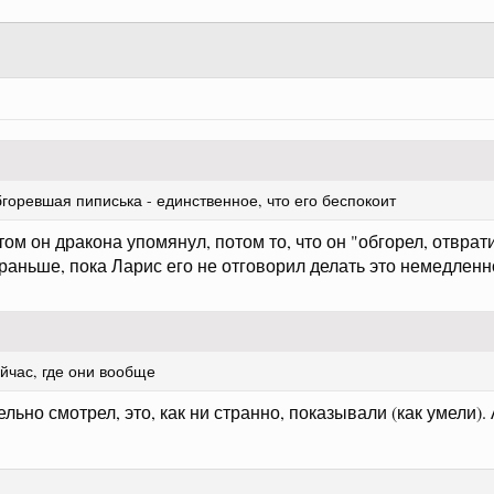
бгоревшая пиписька - единственное, что его беспокоит
 он дракона упомянул, потом то, что он "обгорел, отвратит
 раньше, пока Ларис его не отговорил делать это немедлен
ейчас, где они вообще
ьно смотрел, это, как ни странно, показывали (как умели). 