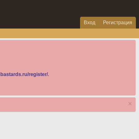
Вход
Регистрация
bastards.ru/register/
.