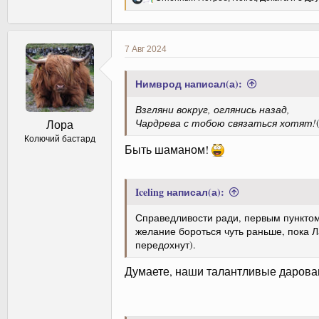
е
а
к
ц
7 Авг 2024
и
и
:
Нимврод написал(а):
Взгляни вокруг, оглянись назад,
Чардрева с тобою связаться хотят!
Лора
Колючий бастард
Быть шаманом!
Iceling написал(а):
Справедливости ради, первым пунктом о
желание бороться чуть раньше, пока Л
перед
о
хнут).
Думаете, наши талантливые дарован