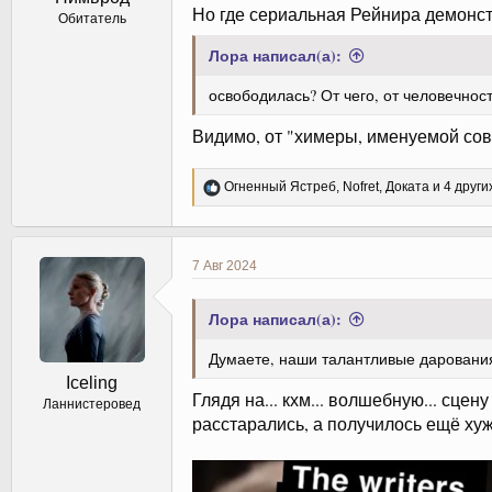
Но где сериальная Рейнира демонст
Обитатель
Лора написал(а):
освободилась? От чего, от человечнос
Видимо, от "химеры, именуемой со
Р
Огненный Ястреб
,
Nofret
,
Доката
и 4 други
е
а
к
ц
7 Авг 2024
и
и
:
Лора написал(а):
Думаете, наши талантливые дарования
Iceling
Глядя на... кхм... волшебную... сце
Ланнистеровед
расстарались, а получилось ещё ху