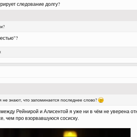
рирует следование долгу?
ти?
вестью"?
х
 не знают, что запоминается последнее слово?
ну между Рейнирой и Алисентой я уже ни в чём не уверена от
же, чем про взорвавшуюся сосиску.