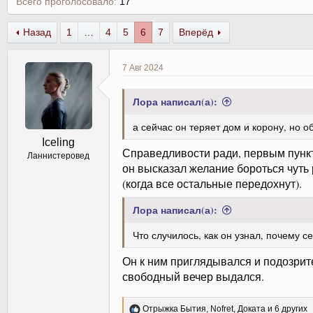
Всего проголосовало
17
Назад
1
…
4
5
6
7
Вперёд
7 Авг 2024
Лора написал(а):
а сейчас он теряет дом и корону, но о
Iceling
Справедливости ради, первым пунктом
Ланнистеровед
он высказал желание бороться чуть
(когда все остальные перед
о
хнут).
Лора написал(а):
Что случилось, как он узнал, почему с
Он к ним приглядывался и подозрител
свободный вечер выдался.
Р
Отрыжка Бытия
,
Nofret
,
Доката
и 6 других