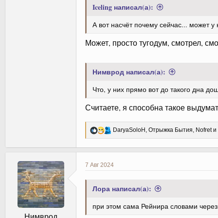
Iceling написал(а):
А вот насчёт почему сейчас... может у
Может, просто тугодум, смотрел, смо
Нимврод написал(а):
Что, у них прямо вот до такого дна до
Считаете, я способна такое выдума
Р
DaryaSoloH
,
Отрыжка Бытия
,
Nofret
и 
е
а
к
ц
7 Авг 2024
и
и
:
Лора написал(а):
при этом сама Рейнира словами через 
Нимврод