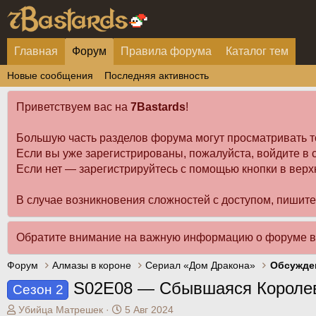
Главная
Форум
Правила форума
Каталог тем
Новые сообщения
Последняя активность
Приветствуем вас на
7Bastards
!
Большую часть разделов форума могут просматривать т
Если вы уже зарегистрированы, пожалуйста, войдите в с
Если нет — зарегистрируйтесь с помощью кнопки в верх
В случае возникновения сложностей с доступом, пишит
Обратите внимание на важную информацию о форуме 
Форум
Алмазы в короне
Сериал «Дом Дракона»
Обсужде
S02E08 — Сбывшаяся Королев
Сезон 2
А
Д
Убийца Матрешек
5 Авг 2024