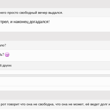
 него просто свободный вечер выдался.
трел, и наконец догадался!
шло?
ть?
6 других
рот говорит что она не свободна, что она не может, её ведет долг 