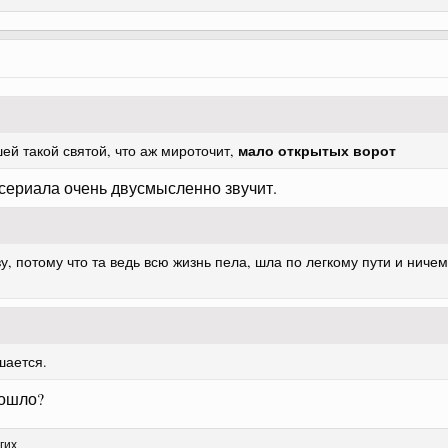
мало открытых ворот
шей такой святой, что аж мироточит,
 сериала очень двусмысленно звучит.
у, потому что та ведь всю жизнь пела, шла по легкому пути и ниче
шается.
дошло?
гих