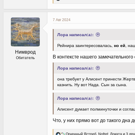
е
а
к
ц
7 Авг 2024
и
и
:
Лора написал(а):
но ей
Рейнира заинтересовалась,
, на
Нимврод
В контексте нашего замечательного
Обитатель
Лора написал(а):
она требует у Алисент принести Жертв
казнить. Ну вот Нада. Сын за сына.
Лора написал(а):
Алисент думает полминуточки и согла
Что, у них прямо вот до такого дна 
Р
Огненный Ястреб
,
Nofret
,
Доката
и 3 дру