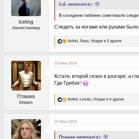
:
LaL написал(а):
В соседнем паблике советовали следит
Iceling
Следить за ногами или руками было
Ланнистеровед
Р
Nofret
,
Лора
,
Vhagar
и 5 других
е
а
к
ц
25 Июн 2024
и
и
Кстати, второй сезон в разгаре, а г
:
Где Грибок?
Пташка
Р
Nofret
,
Leroks
,
Vhagar
и 4 других
Бёрдон
е
а
к
ц
25 Июн 2024
и
и
:
Пташка написал(а):