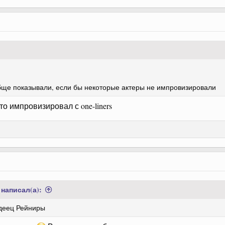
бще показывали, если бы некоторые актеры не импровизировали
то импровизировал с one-liners
написал(а):
деец Рейниры