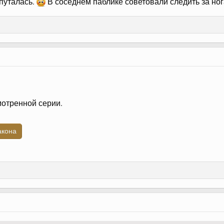
апуталась.
В соседнем паблике советовали следить за нога
мотренной серии.
акона