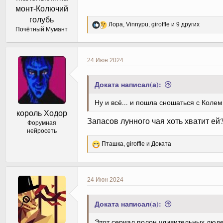
монт-Колючий
голубь
Р
Лора
,
Vinnypu
,
giroffle
и 9 других
Почётный Мумант
е
а
к
ц
24 Июн 2024
и
и
:
Доката написал(а):
Ну и всё... и пошла сношаться с Колем
король Ходор
Запасов лунного чая хоть хватит ей
Форумная
нейросеть
Р
Пташка
,
giroffle
и
Доката
е
а
к
ц
24 Июн 2024
и
и
:
Доката написал(а):
Этот сериал полон удивительных люд