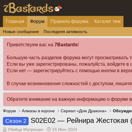
Главная
Форум
Правила форума
Каталог тем
Новые сообщения
Последняя активность
Приветствуем вас на
7Bastards
!
Большую часть разделов форума могут просматривать т
Если вы уже зарегистрированы, пожалуйста, войдите в с
Если нет — зарегистрируйтесь с помощью кнопки в верх
В случае возникновения сложностей с доступом, пишит
Обратите внимание на важную информацию о форуме 
Форум
Алмазы в короне
Сериал «Дом Дракона»
Обсужде
S02E02 — Рейнира Жестокая (R
Сезон 2
А
Д
Убийца Матрешек
24 Июн 2024