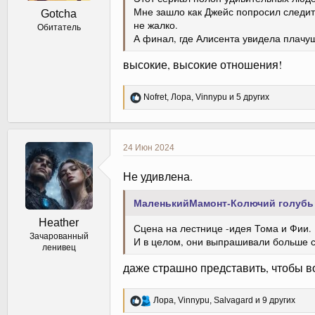
Мне зашло как Джейс попросил следить
Gotcha
не жалко.
Обитатель
А финал, где Алисента увидела плачуще
высокие, высокие отношения!
Р
Nofret
,
Лора
,
Vinnypu
и 5 других
е
а
к
ц
24 Июн 2024
и
и
Не удивлена.
:
МаленькийМамонт-Колючий голубь 
Heather
Сцена на лестнице -идея Тома и Фии. 
Зачарованный
И в целом, они выпрашивали больше 
ленивец
даже страшно представить, чтобы 
Р
Лора
,
Vinnypu
,
Salvagard
и 9 других
е