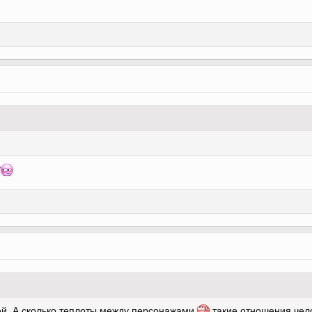
?
ей. А сколько теплоты между персонажами
такие отношения чело