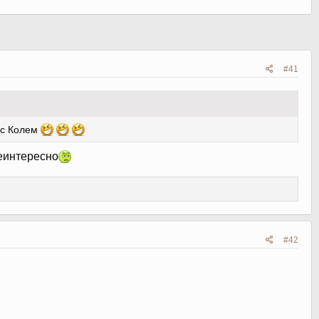
#41
я с Колем
неинтересно
#42