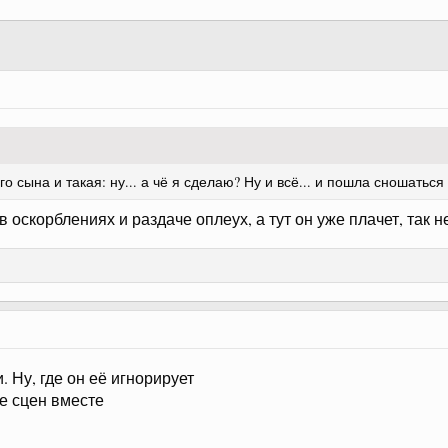
 сына и такая: ну... а чё я сделаю? Ну и всё... и пошла сношатьс
 оскорблениях и раздаче оплеух, а тут он уже плачет, так 
 Ну, где он её игнорирует
е сцен вместе