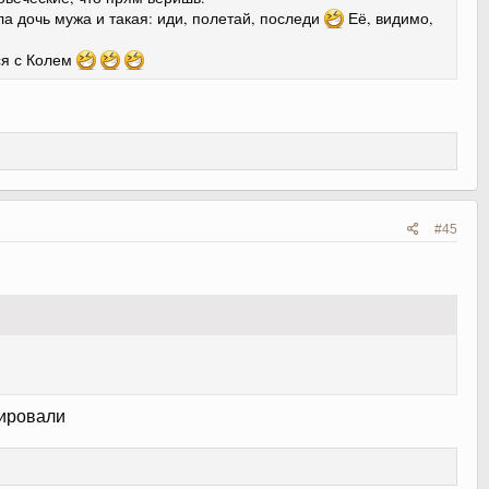
ла дочь мужа и такая: иди, полетай, последи
Её, видимо,
ься с Колем
#45
зировали