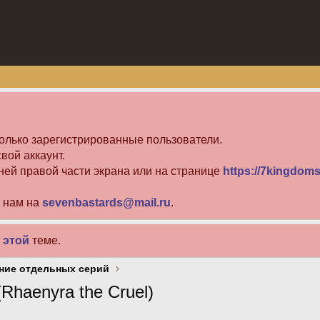
олько зарегистрированные пользователи.
вой аккаунт.
ней правой части экрана или на странице
https://7kingdoms
е нам на
sevenbastards@mail.ru
.
в
этой
теме.
ние отдельных серий
haenyra the Cruel)