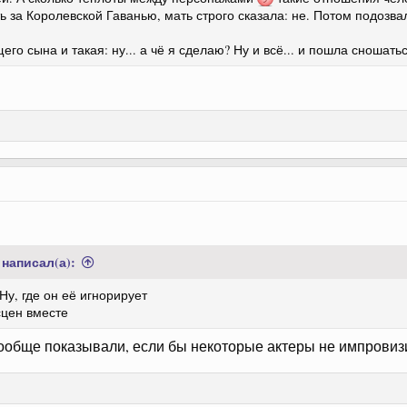
 за Королевской Гаванью, мать строго сказала: не. Потом подозва
го сына и такая: ну... а чё я сделаю? Ну и всё... и пошла сношат
написал(а):
Ну, где он её игнорирует
сцен вместе
вообще показывали, если бы некоторые актеры не импрови