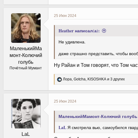
а
к
ц
25 Июн 2024
и
и
:
Heather написал(а):
Не удивлена.
МаленькийМа
даже страшно представить, чтобы воо
монт-Колючий
голубь
Ну Райан и Том говорят, что Том час
Почётный Мумант
Р
Лора
,
Gotcha
,
KISOSHKA
и 3 других
е
а
к
ц
25 Июн 2024
и
и
:
МаленькийМамонт-Колючий голубь 
LaL
Я смотрела вью, самоубился гвар
LaL