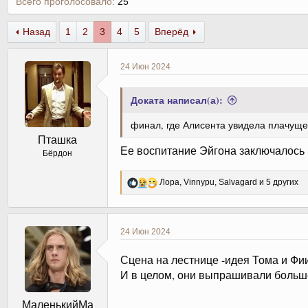
Всего проголосовало
25
Назад
1
2
3
4
5
Вперёд
24 Июн 2024
Доката написал(а):
финал, где Алисента увидела плачущего
Пташка
Ее воспитание Эйгона заключалось в
Бёрдон
Р
Лора
,
Vinnypu
,
Salvagard
и 5 других
е
а
к
ц
24 Июн 2024
и
и
Сцена на лестнице -идея Тома и Фии.
:
И в целом, они выпрашивали больш
МаленькийМа