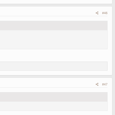
#46
#47