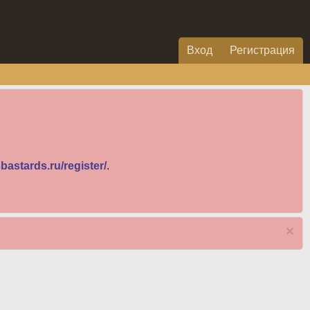
Вход
Регистрация
bastards.ru/register/
.