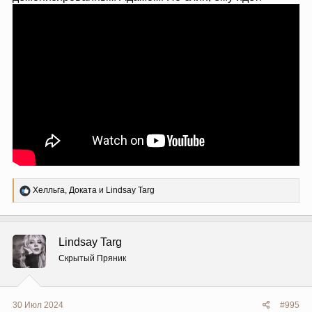
Р
Хелльга
,
Доката
и
Lindsay Targ
е
а
к
ц
Lindsay Targ
и
и
Скрытый Пряник
:
30 Июл 2024
#995