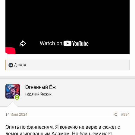
Р
Доката
е
а
к
ц
Огненный Ёж
и
и
Горячий Йожик
:
14 Июл 2024
#994
Опять по фанпесням. Я конечно не верю в сюжет с
демонизированным Адамом. Но блин, ему идет.