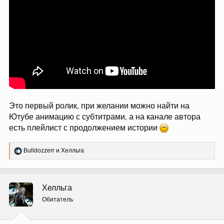
Это первый ролик, при желании можно найти на
Ютубе анимацию с субтитрами, а на канале автора
есть плейлист с продолжением истории
Р
Bulldozzerr
и
Хелльга
е
а
к
ц
Хелльга
и
и
Обитатель
: