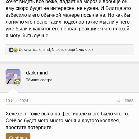
хочет видеть все реже, падает на мороз и вообще он
долларов и скажут "люблю не могу, только оставайся", то
это ж кринж. Отказать - вроде некрасиво, а принять - ты ж
ему скоро будет не интересен, не нужен. И Блитца это
чувствуешь себя по гроб обязанным, да и за что все это
взбесило в его обычной манере посыла на. Но как бы
счастье?
логично что после таких подколов такие мысли у него
уже были и как итог его первая реакция: я что плохой,
я могу быть лучше.
Р
Доката
,
dark mind
,
Niakris
и ещё 1 человек
е
а
к
ц
dark mind
и
и
Тёмная сестра
:
10 Июн 2024
#988
Хехехе, я тоже была на фестивале и это было что то.
Сейчас будет мега много меня и другого косплея,
простите потерпите.
Спойлер