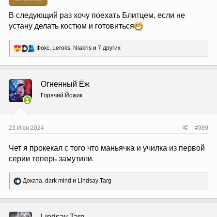
В следующий раз хочу поехать Блитцем, если не
устану делать костюм и готовиться
Р
Фокс
,
Leroks
,
Niakris
и 7 других
е
а
к
ц
Огненный Ёж
и
и
Горячий Йожик
:
23 Июн 2024
#989
Чет я прокекал с того что маньячка и училка из первой
серии теперь замутили.
Р
Доката
,
dark mind
и
Lindsay Targ
е
а
к
ц
Lindsay Targ