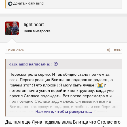
Р
Доката
и
dark mind
е
а
к
ц
light heart
и
и
Воин в матроске
:
1 Июн 2024
#987
dark mind написал(а):
Пересмотрела серию. И так обидно стало при чем за
всех. Первая реакция Блитца на подарок не радость, а
"зачем это? Я что плохой? Я могу быть лучше!"
И
потом он почти успел перейти к конктруктиву, когда уже
просил Столаса подождать. Вот после пересмотра я и
про позицию Столаса задумалась. Он вывалил все на
Блитца вот так сразу: и подарок, и любовь, и все бери что
Нажмите, чтобы раскрыть...
захочешь, мне ничего не надо. И я понимаю Блитца,
который тоже не понял. Если любому человеку на их
Да, там еще Луна подкалывала Блитца что Столас его
уровне отношений вдруг подарят квартиру, миллион