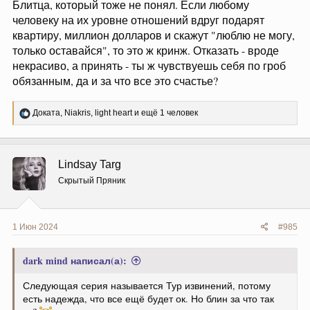
Блитца, который тоже не понял. Если любому
человеку на их уровне отношений вдруг подарят
квартиру, миллион долларов и скажут "люблю не могу,
только оставайся", то это ж кринж. Отказать - вроде
некрасиво, а принять - ты ж чувствуешь себя по гроб
обязанным, да и за что все это счастье?
Р
Доката
,
Niakris
,
light heart
и ещё 1 человек
е
а
к
ц
Lindsay Targ
и
и
Скрытый Пряник
:
1 Июн 2024
#985
dark mind написал(а):
Следующая серия называется Тур извинений, потому
есть надежда, что все ещё будет ок. Но блин за что так