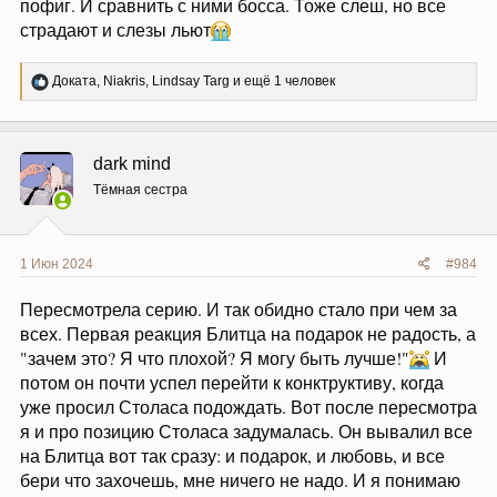
пофиг. И сравнить с ними босса. Тоже слеш, но все
страдают и слезы льют
Р
Доката
,
Niakris
,
Lindsay Targ
и ещё 1 человек
е
а
к
ц
dark mind
и
и
Тёмная сестра
:
1 Июн 2024
#984
Пересмотрела серию. И так обидно стало при чем за
всех. Первая реакция Блитца на подарок не радость, а
"зачем это? Я что плохой? Я могу быть лучше!"
И
потом он почти успел перейти к конктруктиву, когда
уже просил Столаса подождать. Вот после пересмотра
я и про позицию Столаса задумалась. Он вывалил все
на Блитца вот так сразу: и подарок, и любовь, и все
бери что захочешь, мне ничего не надо. И я понимаю