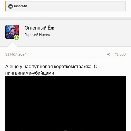
Р
Хелльга
е
а
к
ц
Огненный Ёж
и
и
Горячий Йожик
:
31 Июл 2024
#1 000
А еще у нас тут новая короткометражка. С
пингвинами-убийцами