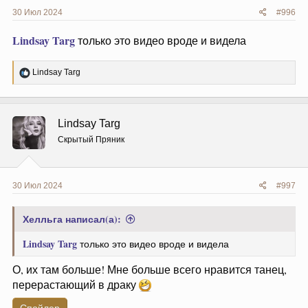
30 Июл 2024
#996
Lindsay Targ
только это видео вроде и видела
Р
Lindsay Targ
е
а
к
ц
Lindsay Targ
и
и
Скрытый Пряник
:
30 Июл 2024
#997
Хелльга написал(а):
Lindsay Targ
только это видео вроде и видела
О, их там больше! Мне больше всего нравится танец,
перерастающий в драку
Спойлер