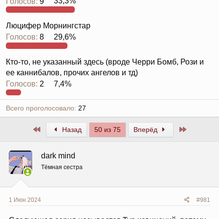
Голосов:
9
33,3%
Люцифер Морнингстар
Голосов:
8
29,6%
Кто-то, не указанный здесь (вроде Черри Бомб, Рози и
ее каннибалов, прочих ангелов и тд)
Голосов:
2
7,4%
Всего проголосовало
27
Первый
Последни
Назад
50 из 75
Вперёд
dark mind
Тёмная сестра
1 Июн 2024
#981