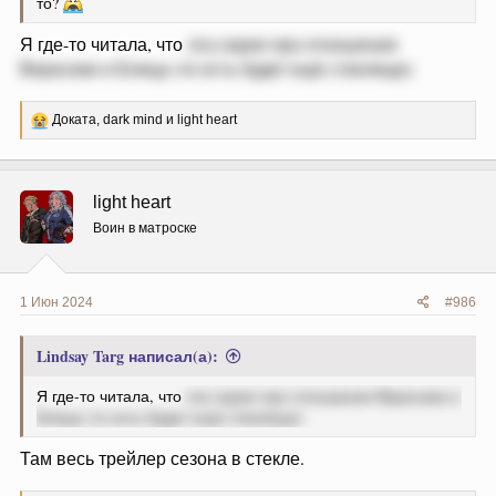
то?
Я где-то читала, что
эта серия про отношения
Веросики и Блица (то есть будет ещё стеклище)
Р
Доката
,
dark mind
и
light heart
е
а
к
ц
light heart
и
и
Воин в матроске
:
1 Июн 2024
#986
Lindsay Targ написал(а):
Я где-то читала, что
эта серия про отношения Веросики и
Блица (то есть будет ещё стеклище)
Там весь трейлер сезона в стекле.