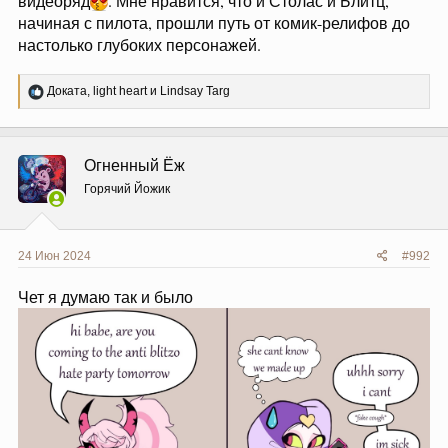
видеоряд
. Мне нравится, что и Столас и Блитц,
начиная с пилота, прошли путь от комик-релифов до
настолько глубоких персонажей.
Р
Доката
,
light heart
и
Lindsay Targ
е
а
к
ц
Огненный Ёж
и
и
Горячий Йожик
:
24 Июн 2024
#992
Чет я думаю так и было