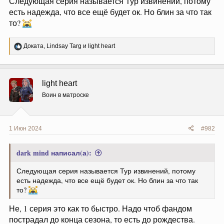
Следующая серия называется Тур извинений, потому
есть надежда, что все ещё будет ок. Но блин за что так
то?
Р
Доката
,
Lindsay Targ
и
light heart
е
а
к
ц
light heart
и
и
Воин в матроске
:
1 Июн 2024
#982
dark mind написал(а):
Следующая серия называется Тур извинений, потому
есть надежда, что все ещё будет ок. Но блин за что так
то?
Не, 1 серия это как то быстро. Надо чтоб фандом
пострадал до конца сезона, то есть до рождества.