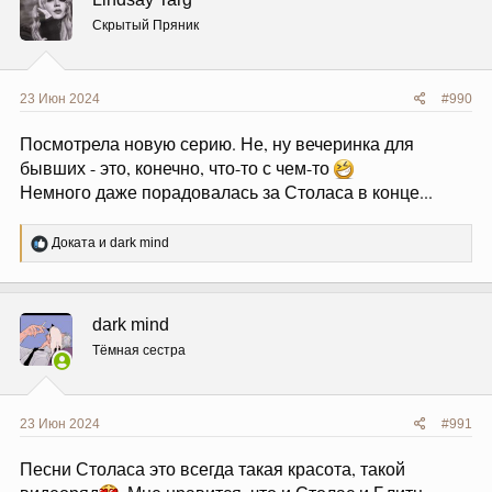
и
и
Скрытый Пряник
:
23 Июн 2024
#990
Посмотрела новую серию. Не, ну вечеринка для
бывших - это, конечно, что-то с чем-то
Немного даже порадовалась за Столаса в конце...
Р
Доката
и
dark mind
е
а
к
ц
dark mind
и
и
Тёмная сестра
:
23 Июн 2024
#991
Песни Столаса это всегда такая красота, такой