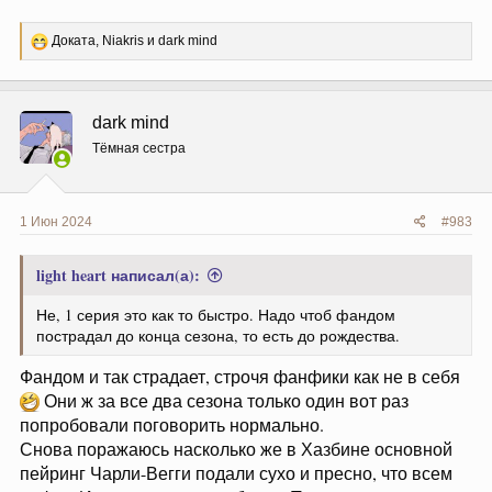
Р
Доката
,
Niakris
и
dark mind
е
а
к
ц
dark mind
и
и
Тёмная сестра
:
1 Июн 2024
#983
light heart написал(а):
Не, 1 серия это как то быстро. Надо чтоб фандом
пострадал до конца сезона, то есть до рождества.
Фандом и так страдает, строчя фанфики как не в себя
Они ж за все два сезона только один вот раз
попробовали поговорить нормально.
Снова поражаюсь насколько же в Хазбине основной
пейринг Чарли-Вегги подали сухо и пресно, что всем