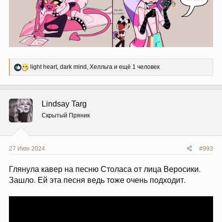
Р
light heart
,
dark mind
,
Хелльга
и ещё 1 человек
е
а
к
ц
Lindsay Targ
и
и
Скрытый Пряник
:
27 Июн 2024
#993
Глянула кавер на песню Столаса от лица Веросики.
Зашло. Ей эта песня ведь тоже очень подходит.