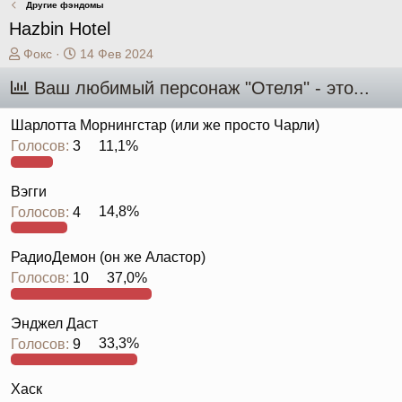
Другие фэндомы
Hazbin Hotel
А
Д
Фокс
14 Фев 2024
в
а
Ваш любимый персонаж "Отеля" - это...
т
т
о
а
р
н
Шарлотта Морнингстар (или же просто Чарли)
т
а
Голосов:
3
11,1%
е
ч
м
а
ы
л
Вэгги
а
Голосов:
4
14,8%
РадиоДемон (он же Аластор)
Голосов:
10
37,0%
Энджел Даст
Голосов:
9
33,3%
Хаск