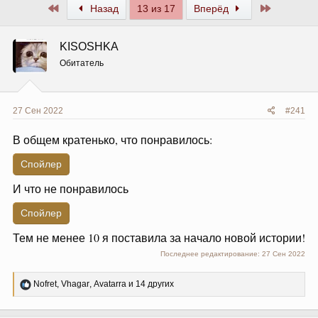
Первый
Последни
Назад
13 из 17
Вперёд
KISOSHKA
Обитатель
27 Сен 2022
#241
В общем кратенько, что понравилось:
Спойлер
И что не понравилось
Спойлер
Тем не менее 10 я поставила за начало новой истории!
Последнее редактирование:
27 Сен 2022
Р
Nofret
,
Vhagar
,
Avatarra
и 14 других
е
а
к