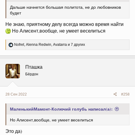
Дальше начнется большая политота, не до любовников
будет
Не знаю, приятному делу всегда можно время найти
Но Алисент,вообще, не умеет веселиться
Р
Nofret
,
Alenna Redwin
,
Avatarra
и 7 других
е
а
к
ц
Пташка
и
и
Бёрдон
:
28 Сен 2022
#258
МаленькийМамонт-Колючий голубь написал(а):
Но Алисент,вообще, не умеет веселиться
Это да)