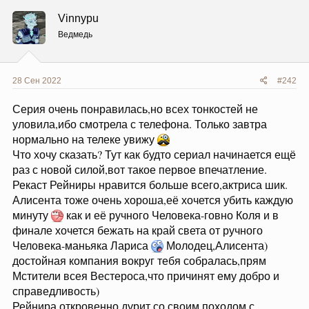
ц
Vinnypu
и
и
Ведмедь
:
28 Сен 2022
#242
Серия очень понравилась,но всех тонкостей не
уловила,ибо смотрела с телефона. Только завтра
нормально на телеке увижу
Что хочу сказать? Тут как будто сериал начинается ещё
раз с новой силой,вот такое первое впечатление.
Рекаст Рейниры нравится больше всего,актриса шик.
Алисента тоже очень хороша,её хочется убить каждую
минуту
как и её ручного Человека-говно Коля и в
финале хочется бежать на край света от ручного
Человека-маньяка Лариса
Молодец,Алисента)
достойная компания вокруг тебя собралась,прям
Мстители всея Вестероса,что причинят ему добро и
справедливость)
Рейнира откровенно дурит со своим походом с