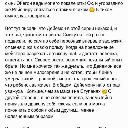
сын? Эйегон ведь мог его покалечить! Ох, и угораздило
же Рейениру связаться с таким психом
В тихом
омуте, как говорится...
Вот тут писали, что Дейемон в этой серии никакой, и
хотя да, яркого материала Смиту на сей раз не
подвезли, но сам по себе персонаж впервые заслужил
от меня очки в свою пользу. Когда на предложение
мейстера разрезать его жену, дабы достать ребенка,
ответил - нет. Скорее всего, вспомнил печальный опыт
брата. Но мне хочется так же думать, что Дейемон все
же не лишен милосердия и не хотел, чтобы Лейна
умерла такой страшной смертью за крошечный шанс,
что ребенок выживет. В общем, Дейемону на этот раз
уважуха - больше, чем за махач на Ступенях
С
другой стороны, я не совсем поняла, зачем Лейна
приказала дракону себя сжечь, если она могла
покончить с собой любым другим... менее
болезненным образом.