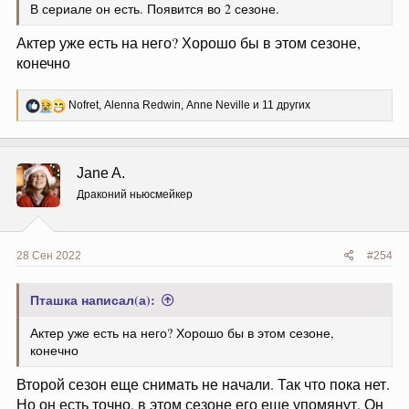
В сериале он есть. Появится во 2 сезоне.
Актер уже есть на него? Хорошо бы в этом сезоне,
конечно
Р
Nofret
,
Alenna Redwin
,
Anne Neville
и 11 других
е
а
к
ц
Jane A.
и
и
Драконий ньюсмейкер
:
28 Сен 2022
#254
Пташка написал(а):
Актер уже есть на него? Хорошо бы в этом сезоне,
конечно
Второй сезон еще снимать не начали. Так что пока нет.
Но он есть точно, в этом сезоне его еще упомянут. Он