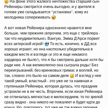
На фоне этого жалкого ничтожества старший сын
Рейениры смотрится очень выгодно, и у зрителя в
голове уже складывается "установка", кому из
молодняка сопереживать
А вот новая Рейенира однозначно нравится мне
больше, чем прежняя (впрочем, это еще с трейлера -
так что неудивительно). Вангую, Эмма Д'Арси порвет
всех актерской игрой!
То есть, конечно, в ДД все
хорошо играют, но она
настолько
убедительна в
каждом жесте и взгляде (и это ж еще никакого
хардкора не было!), что я бы смотрела дальше хотя бы
ради нее. А как великолепно она сыграла роды! Без
переигрываний, без кринжовых гримас и воплей, но
так, словно это было на самом деле
И взгляд у нее
такой умный, властный - это уже не та наивная и
глупенькая Рейенира, которая дулась, что праздник
устроили не в ее честь. Впрочем, если юная Рейенира
не отличалась мягкостью и милосердием, то по зрелой
сразу видно - она никого не пожалеет и будет идти до
конца. Но, повторюсь, тут уже не так важна героиня