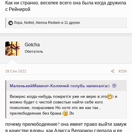
Как ни странно, веселее всего она была когда дружила
с Рейнирой
Р
Лора
,
Nofret
,
Alenna Redwin
и 11 других
е
а
к
ц
Gotcha
и
и
Обитатель
:
28 Сен 2022
#259
МаленькийМамонт-Колючий голубь написал(а):
Визерис когда-нибудь помрет(я уже не верю в это
) и
можно будет с чистой совестью найти себе кого
помоложе, покрасивее Но хотя это же как так ,
прелюбодеяние без брака
Эх
почему прелюбодеяние? она имеет право выйти замуж
в качестве вдовы, как Алисса Веларион сделала и ее