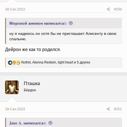
28 Сен 2022
#250
Морской анемон написал(а):
ну я надеюсь он хотя бы не приглашает Алисенту в свою
спальню.
Дейрон же как то родился.
Р
Nofret
,
Alenna Redwin
,
light heart
и 5 других
е
а
к
ц
Пташка
и
и
Бёрдон
:
28 Сен 2022
#251
Jane A. написал(а):