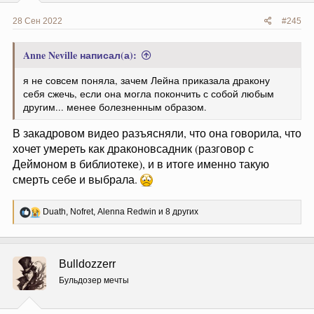
28 Сен 2022
#245
Anne Neville написал(а):
я не совсем поняла, зачем Лейна приказала дракону
себя сжечь, если она могла покончить с собой любым
другим... менее болезненным образом.
В закадровом видео разъясняли, что она говорила, что
хочет умереть как драконовсадник (разговор с
Деймоном в библиотеке), и в итоге именно такую
смерть себе и выбрала.
Р
Duath
,
Nofret
,
Alenna Redwin
и 8 других
е
а
к
ц
Bulldozzerr
и
и
Бульдозер мечты
: