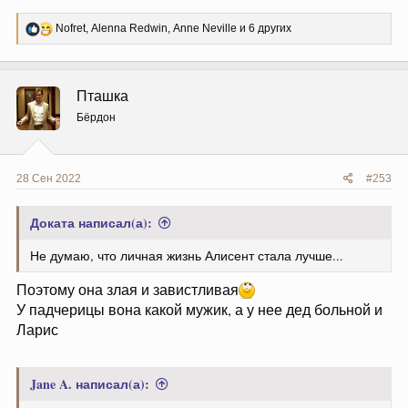
Р
Nofret
,
Alenna Redwin
,
Anne Neville
и 6 других
е
а
к
ц
Пташка
и
и
Бёрдон
:
28 Сен 2022
#253
Доката написал(а):
Не думаю, что личная жизнь Алисент стала лучше...
Поэтому она злая и завистливая
У падчерицы вона какой мужик, а у нее дед больной и
Ларис
Jane A. написал(а):