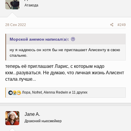
и
Атакода
:
28 Сен 2022
#249
Морской анемон написал(а):
ну я надеюсь он хотя бы не приглашает Алисенту в свою
спальню.
теперь её приглашает Ларис, с которым надо
кхм...разуваться. Не думаю, что личная жизнь Алисент
стала лучше...
Р
Лора
,
Nofret
,
Alenna Redwin
и 11 других
е
а
к
ц
Jane A.
и
и
Драконий ньюсмейкер
: