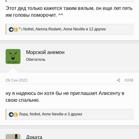
Этот дед только кажется таким вялым, он еще лет пять
им головы поморочит. ^^
Р
Nofret
,
Alenna Redwin
,
Anne Neville
и 12 других
е
а
к
ц
Морской анемон
и
и
Обитатель
:
28 Сен 2022
#248
ну я надеюсь он хотя бы не приглашает Алисенту в
свою спальню.
Р
Лора
,
Nofret
,
Anne Neville
и 3 других
е
а
к
ц
Доката
и