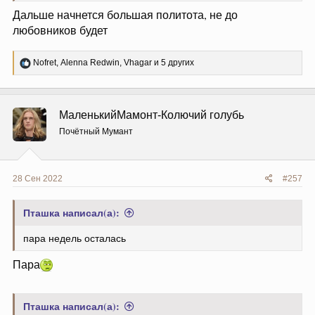
Дальше начнется большая политота, не до
любовников будет
Р
Nofret
,
Alenna Redwin
,
Vhagar
и 5 других
е
а
к
ц
МаленькийМамонт-Колючий голубь
и
и
Почётный Мумант
:
28 Сен 2022
#257
Пташка написал(а):
пара недель осталась
Пара
Пташка написал(а):