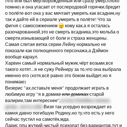
(что или был мертворождённый или сразу умер,плохо
помню) и она угасает от послеродовой горячки,бредит
о полёте-вот она у вас мечтает умереть как всадник,ну
так и дайте ей в сериале умереть в полёте! Что за
фигня с самосожжением
кому как,а я осталась
разочарованной,это не смерть всадника,это мольба о
смерти,изнывающей от боли и страха женщины.
Самая слитая ветка серии-Лейну нормально не
показали как полноценного персонажа,а Дэймон
вообще караул.
Харвин самый нормальный мужик,чёрт возьми,все
такого хотят...я не сужу Рейниру за то,что она выбрала
именно его (хотя,всё равно это боком выйдет,но я
понимаю)
Визерис "ах,оставьте меня" продолжает играть в
любимую игру "я в домике
или домиках
старой
валирии,там интереснее",
кстати,Хелейна папина
дочка...вся в себе
Визя так усердно возрождает из
камня давно погибшую Родину,но ту,что есть у него
сейчас пустил на самотёк,мда.
Ларис ппц жуткий,чистый психопат без вариантов,тут и