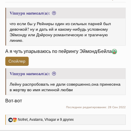
Vinnypu написал(а):
что если бы у Рейниры один из сильных парней был
девочкой? ну и дать ей и какому-нибудь условному
Эймонду или Дэйрону романтическую и трагичную
линию.
А я чуть упарываюсь по пейрингу Эймонд/Бейла
Спойлер
Vinnypu написал(а):
Лейну распробовать не дали совершенно,она принесена
в жертву во имя истинной любви
Вот-вот
Последнее редактирование:
28 Сен 2022
Р
Nofret
,
Avatarra
,
Vhagar
и 9 других
е
а