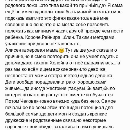
родового ложа...это типа какой-то прЫнЫп,да? Я сама
ещё не имею удовольствия быть мамой,но что-то мне
подсказывает,что это фигня какая-то,а ещё мне
совершенно ясно,что она могла себе позволить
полежать как минимум часик другой прежде чем нести
ребёнка. Короче,Рейнира...блин. Такими методами
уважение при дворе не завоевать.
Алисента херовая мама
Тут выше уже сказали о
причине,но я смею повторить-она не умеет ладить с
детьми,даже тихоня Хелейна от неё шарахнулась....а
раз мы во всём ищем всякие знаки,то девочка
неспроста от мамы отстраняется,бедная девочка.
Дети вообще порадовали,играют хорошо,сами
живые....да,иногда жестокие (так,увы,бывает)было
интересно как они растут все вместе и обучаются.
Потом Человек-говно влез,но куда без него. Самое
печальное во всём этом,что виден потенциал для
большой семьи,где дети могли создать крепкие
дружеские и родственные связи,но некоторые
взрослые свои обиды заталкивают им в уши,жаль.