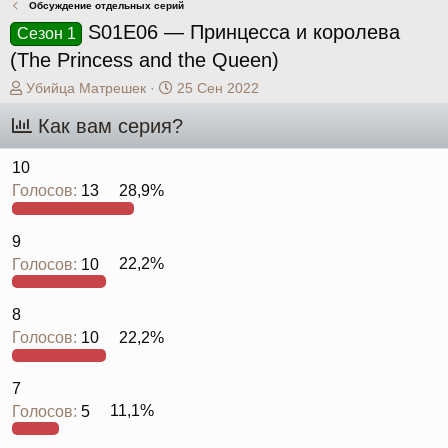
Обсуждение отдельных серий
S01E06 — Принцесса и королева
Сезон 1
(The Princess and the Queen)
А
Д
Убийца Матрешек
25 Сен 2022
в
а
Как вам серия?
т
т
о
а
р
н
10
т
а
Голосов:
13
28,9%
е
ч
м
а
ы
л
9
а
Голосов:
10
22,2%
8
Голосов:
10
22,2%
7
Голосов:
5
11,1%