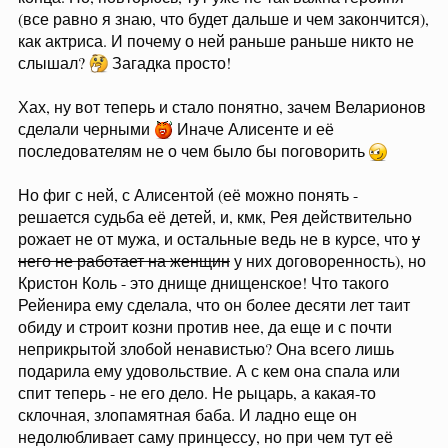
(все равно я знаю, что будет дальше и чем закончится),
как актриса. И почему о ней раньше раньше никто не
слышал?
Загадка просто!
Хах, ну вот теперь и стало понятно, зачем Веларионов
сделали черными
Иначе Алисенте и её
последователям не о чем было бы поговорить
Но фиг с ней, с Алисентой (её можно понять -
решается судьба её детей, и, кмк, Рея действительно
рожает не от мужа, и остальные ведь не в курсе, что
у
него не работает на женщин
у них договоренность), но
Кристон Коль - это днище днищенское! Что такого
Рейенира ему сделала, что он более десяти лет таит
обиду и строит козни против нее, да еще и с почти
неприкрытой злобой ненавистью? Она всего лишь
подарила ему удовольствие. А с кем она спала или
спит теперь - не его дело. Не рыцарь, а какая-то
склочная, злопамятная баба. И ладно еще он
недолюбливает саму принцессу, но при чем тут её