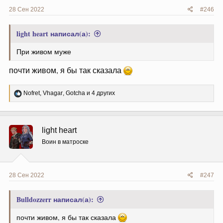
28 Сен 2022
#246
light heart написал(а):
При живом муже
почти живом, я бы так сказала
Р
Nofret
,
Vhagar
,
Gotcha
и 4 других
е
а
к
ц
light heart
и
и
Воин в матроске
:
28 Сен 2022
#247
Bulldozzerr написал(а):
почти живом, я бы так сказала