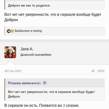
Дейрон же как то родился.
Вот чет нет уверенности, что в сериале вообще будет
Дейрон
Р
Bulldozzerr
и
Iceling
е
а
к
ц
Jane A.
и
и
Драконий ньюсмейкер
:
28 Сен 2022
#252
Пташка написал(а):
Вот чет нет уверенности, что в сериале вообще будет
Дейрон
В сериале он есть. Появится во 2 сезоне.