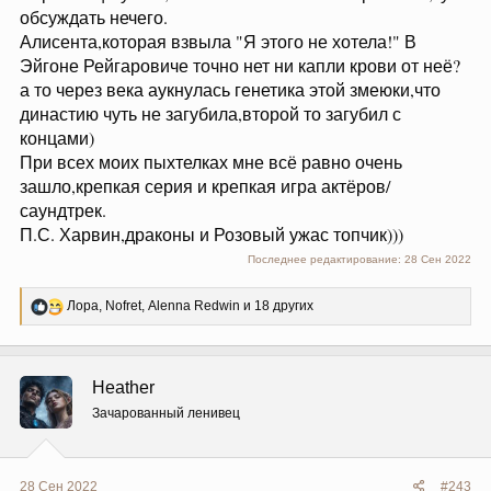
обсуждать нечего.
Алисента,которая взвыла "Я этого не хотела!" В
Эйгоне Рейгаровиче точно нет ни капли крови от неё?
а то через века аукнулась генетика этой змеюки,что
династию чуть не загубила,второй то загубил с
концами)
При всех моих пыхтелках мне всё равно очень
зашло,крепкая серия и крепкая игра актёров/
саундтрек.
П.С. Харвин,драконы и Розовый ужас топчик)))
Последнее редактирование:
28 Сен 2022
Р
Лора
,
Nofret
,
Alenna Redwin
и 18 других
е
а
к
ц
Heather
и
и
Зачарованный ленивец
:
28 Сен 2022
#243