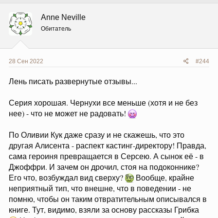
к
ц
Anne Neville
и
и
Обитатель
:
28 Сен 2022
#244
Лень писать развернутые отзывы...
Серия хорошая. Чернухи все меньше (хотя и не без
нее) - что не может не радовать!
По Оливии Кук даже сразу и не скажешь, что это
другая Алисента - распект кастинг-директору! Правда,
сама героиня превращается в Серсею. А сынок её - в
Джоффри. И зачем он дрочил, стоя на подоконнике?
Его что, возбуждал вид сверху?
Вообще, крайне
неприятный тип, что внешне, что в поведении - не
помню, чтобы он таким отвратительным описывался в
книге. Тут, видимо, взяли за основу рассказы Грибка