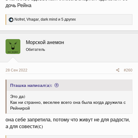
дочь Рейна
Р
Nofret
,
Vhagar
,
dark mind
и 5 других
е
а
к
ц
Морской анемон
и
и
Обитатель
:
28 Сен 2022
#260
Пташка написал(а):
Это да)
Как ни странно, веселее всего она была когда дружила с
Рейнирой
она себе запретила, потому что живут не для радости,
а для совести(с)