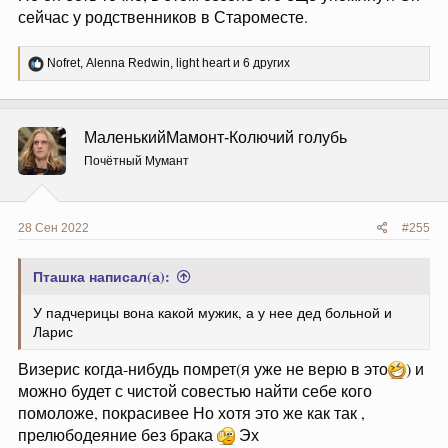
сейчас у родственников в Староместе.
Р
Nofret
,
Alenna Redwin
,
light heart
и 6 других
е
а
к
ц
МаленькийМамонт-Колючий голубь
и
и
Почётный Мумант
:
28 Сен 2022
#255
Пташка написал(а):
У падчерицы вона какой мужик, а у нее дед больной и
Ларис
Визерис когда-нибудь помрет(я уже не верю в это
) и
можно будет с чистой совестью найти себе кого
помоложе, покрасивее Но хотя это же как так ,
прелюбодеяние без брака
Эх