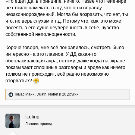
Что еще? Да, в принципе, ничего. Разве что Рейенире
не стоило намекать сыну, что он и вправду
незаконнорожденный. Могла бы возразить, что нет, ты
что, не верь слухам и т.д. Потому что, кмк, это может
посеять в его душе неуверенность в себе, чувство
собственной неполноценности.
Короче говоря, мне всё понравилось, смотреть было
интересно - а это главное. У ДД какая-то
обволакивающая аура, потому, даже когда на экране
показывают сплошные разговоры и вроде как ничего
толком не происходит, всё равно невозможно
оторваться!
Р
Томас Манн
,
Duath
,
Nofret
и 20 других
е
а
к
ц
Iceling
и
и
Ланнистеровед
: