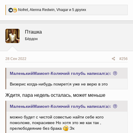
Р
Nofret
,
Alenna Redwin
,
Vhagar
и 5 других
е
а
к
ц
Пташка
и
и
Бёрдон
:
28 Сен 2022
#256
МаленькийМамонт-Колючий голубь написал(а):
Визерис когда-нибудь помрет(я уже не верю в это
Ждитя, пара недель осталась, может меньше
МаленькийМамонт-Колючий голубь написал(а):
можно будет с чистой совестью найти себе кого
помоложе, покрасивее Но хотя это же как так ,
прелюбодеяние без брака
Эх