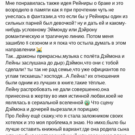
Мне понравилась также идея Рейниры о браке и это
возродило в памяти как я при прочтении чуть не
унеслась в фантазии,а что если бы у Рейниры один из
сильных парней был девочкой? ну и дать ей и какому-
нибудь условному Эймонду или Дэйрону
романтическую и трагичную линию. Потом меня
зашибло 8 сезоном и я пока что остыла думать в этом
направлении
Так...драконы прекрасны,музыка с полёта Дэймона и
Лейны заслушана до дыр) Дэймон,что они с тобой
сделали? ты так не рад семье,что уже официантов по
углам тискаешь? хосподя...А Лейна? их отношения
были одним из лучших в книге,такие тёплые.
Лейну распробовать не дали совершенно,она
принесена в жертву во имя истинной любви,коей не
являлась в сериальной вселенной
Что сцену
Дэймона и дочерей вырезали,я порицаю(
Про Лейну ещё скажу,что я стала заложником своих
хотелок и это моя проблема,я знаю. Но имхо,было бы
лучше оставить книжный вариант,где она родила сына