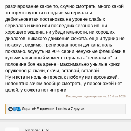
разочарование какое-то, скучно смотреть, много какой-
то тормознутости в подаче материала и
дебильноватая постановка на уровне слабых
сериалов и кино или последних сезонов ип. ни
хорошего экшена, ни убедительности, ни хороших
диалогов, никакого движения сюжета. еще и турнир не
покажут, видимо. тренированности дункана ноль
показано. всунуть на 90% серии ненужные флешбеки в
кульминационный момент сериала - "гениально". а
половина боя на арене - максимально унылые крики
оруженосца скачи, скачи, вставай, вставай.
Ну и кстати ноль интереса к любому из персонажей,
непонятно зачем вообще смотреть, у персонажей нет
целей, у сюжета нет интриги.
Последнее редактирование:
16 Фев 2026
Р
Лора
,
вНЕ-времени
,
Leroks
и 7 других
е
а
к
ц
Sergey_CS