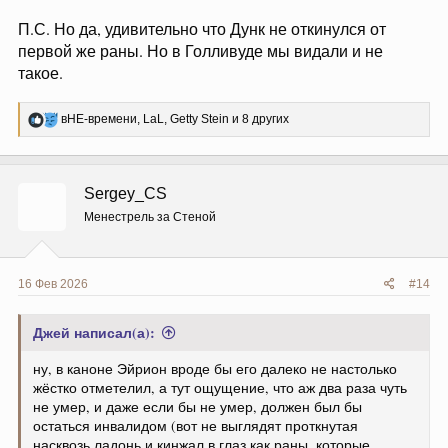
Я в середине серии. Пока вопросы только к обилию
блевотины.
Флэшбэк снят хорошо. Возможно его стоило бы
разместить как-то иначе, может в прошлом эпизоде.
Отступлений особых от исходного материала не вижу.
Ну кроме совета насчет турнирных копий.
В Доме Дракона ввели унылую лесбо-линию,
извратили мотивацию всех героев, превратили
Деймона в унылое говно, Рейниру замочили в
отбеливателе до полной неузнаваемости. Там просто
стыдно смотреть.
Здесь всем персонажам дали достойное воплощение.
Очень мало - но мало и исходного материала.
Ожидания с каждой серией становятся все более
завышенными, но это проблемы зрителей.
Осуждаю граждан, которые отзывы пишут в старый
форум а сюда не пишут.
П.С. Но да, удивительно что Дунк не откинулся от