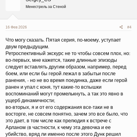
и
и
Менестрель за Стеной
:
16 Фев 2026
#4
Что могу сказать. Пятая серия, по-моему, уступает
двум предыдущим.
Ретроспективный экскурс не то чтобы совсем плох, но:
во-первых, мне кажется, такие длинные эпизоды
следует вставлять другим образом, например, перед
боем, или если бы герой лежал в забытьи после
ранения, - но не во время поединка, даже если герой
ранен и упал с коня, тут какие-то вспышки
воспоминаний могут промелькнуть, а так это явно в
ущерб динамичности;
во-вторых, я и от его содержания все-таки не в
восторге, не совсем понятно, зачем это все было, что
это дает, в том числе как прелюдия к встрече с
Арланом (в частности, к чему эта девочка и ее
убийство, вряд ли именно после этого Дунк решил