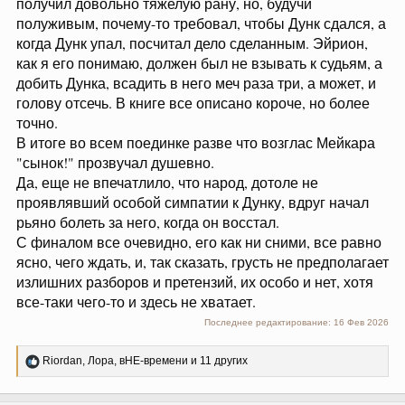
получил довольно тяжелую рану, но, будучи
полуживым, почему-то требовал, чтобы Дунк сдался, а
когда Дунк упал, посчитал дело сделанным. Эйрион,
как я его понимаю, должен был не взывать к судьям, а
добить Дунка, всадить в него меч раза три, а может, и
голову отсечь. В книге все описано короче, но более
точно.
В итоге во всем поединке разве что возглас Мейкара
"сынок!" прозвучал душевно.
Да, еще не впечатлило, что народ, дотоле не
проявлявший особой симпатии к Дунку, вдруг начал
рьяно болеть за него, когда он восстал.
С финалом все очевидно, его как ни сними, все равно
ясно, чего ждать, и, так сказать, грусть не предполагает
излишних разборов и претензий, их особо и нет, хотя
все-таки чего-то и здесь не хватает.
Последнее редактирование:
16 Фев 2026
Р
Riordan
,
Лора
,
вНЕ-времени
и 11 других
е
а
к