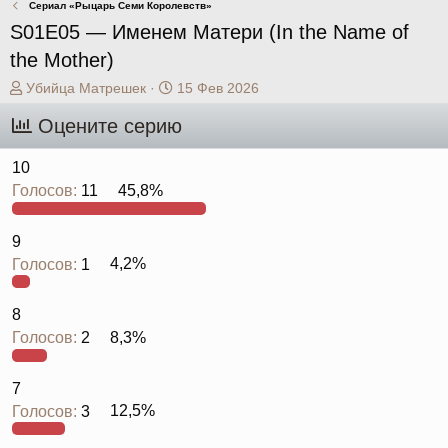
Сериал «Рыцарь Семи Королевств»
S01E05 — Именем Матери (In the Name of
the Mother)
А
Д
Убийца Матрешек
15 Фев 2026
в
а
Оцените серию
т
т
о
а
р
н
10
т
а
Голосов:
11
45,8%
е
ч
м
а
ы
л
9
а
Голосов:
1
4,2%
8
Голосов:
2
8,3%
7
Голосов:
3
12,5%