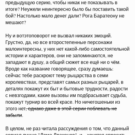
Зрители целую неделю ждали поединка, который через
пару минут обрубили невероятно затянувшимся
флешбеком, мало связанным с происходящими
событиями. Зачем? Его бы сократить раз в 10,
раздробить и вставить в прошлую серию, когда над
Дунком нависала угроза смерти - тут сама ситуация
располагает к тому, чтобы проанализировать причины
своего поступка, но прерывать поединок смысла ноль
целых ноль десятых. Сам поединок вызвал зевоту и
недоумение: Дунк, родной, ты с такими-то скиллами
ещё и намеревался целый турнир выигрывать?
Почему Эйрион его не добил? В чём смысл был
выдвигать обвинения, требовать суд семерых,
яростно нападать на своего противника, пользуясь
всем, что только под руку подвернётся, чтобы в конце
отойти в сторонку, будучи серьёзно раненым? Вот он
дебилушка? Чем всё это время занимались другие
участники? Вы их поиску посвятили почти всю
предыдущую серию, чтобы никак не показывать в
итоге? Неужели неинтересно было бы поставить такой