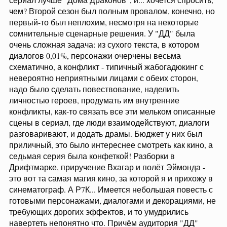
бой? Настолько мало денег дали? Рога Баратеону не
мешают?
Ну и вотэтоповорот не вызвал никаких эмоций.
Грустно, да, но все второстепенные персонажи
малоинтересны, у них нет какой-либо самостоятельной
истории и характеров, они не запоминаются, не
западают в душу, а общий сюжет все ещё ни о чём.
Вроде как название говорящее, сразу думаешь:
сейчас тебе раскроют тему рыцарства в семи
королевствах, представят самых разных рыцарей, в
деталях покажут их быт и бытовые трудности, радости
с невзгодами, какие вызовы им подбрасывает судьба,
покажут турнир во всей красе. Но ничегошеньки из
этого нет
, однако даже в этой серии поблевать не
забыли
.
В целом, не раз читала рассуждения о том, что данный
сериал лучше "Дома Драконов", и... хочется спросить,
чем? Второй сезон был полным провалом, конечно, но