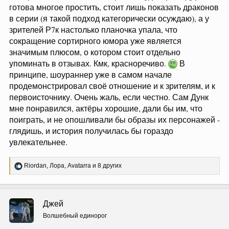
первый-то был неплохим, несмотря на некоторые
сомнительные сценарные решения. У "ДД" была
очень сложная задача: из сухого текста, в котором
диалогов 0,01%, персонажи очерчены весьма
схематично, а конфликт - типичный жабогадюкинг с
невероятно неприятными лицами с обеих сторон,
надо было сделать повествование, наделить
личностью героев, продумать им внутренние
конфликты, как-то связать все эти мельком описанные
сцены в сериал, где люди взаимодействуют, диалоги
разговаривают, и додать драмы. Бюджет у них был
приличный, это было интереснее смотреть как кино, а
седьмая серия была конфеткой! Разборки в
Дрифтмарке, приручение Вхагар и полёт Эймонда -
это вот та самая магия кино, за которой я и прихожу в
синематограф. А Р7К... Имеется небольшая повесть с
готовыми персонажами, диалогами и декорациями, не
требующих дорогих эффектов, и то умудрились
навертеть непонятно что. Причём аудитория "ДД"
готова многое простить, стоит лишь показать драконов
в серии (я такой подход категорически осуждаю), а у