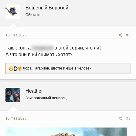
ц
Бешеный Воробей
и
и
Обитатель
:
16 Фев 2026
#5
Так, стоп, а
поединок
в этой серии, что ли?
А что они в 6й снимать хотят?
Р
Лора
,
Гагарион
,
giroffle
и ещё 1 человек
е
а
к
ц
Heather
и
и
Зачарованный ленивец
:
16 Фев 2026
#6