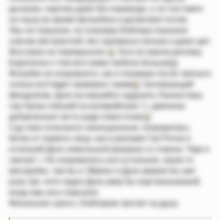
16 Фев 2026
#16
Джей написал(а):
и кинжал в глаз
Мой ぴздюк!
- раздалось из Тироша
Р
Tinweriel
,
giroffle
,
Пташка
и 2 других
е
а
к
ц
Убийца Матрешек
и
и
Роковой Узурпатор
:
16 Фев 2026
#17
Да, пожалуй эта серия пока самая худшая. Чтобы вы
понимали, все предыдущие я смотрел на одном
дыхании, парочку даже без перевода, а тут поставил
на паузу во время флэшбека и досмотрел потом.