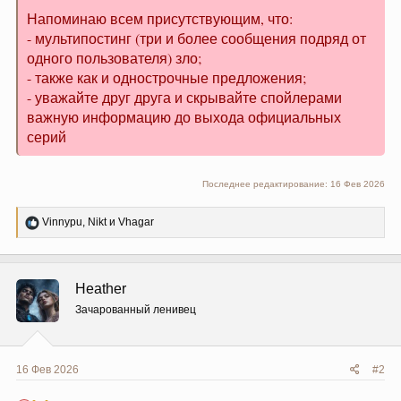
Напоминаю всем присутствующим, что:
- мультипостинг (три и более сообщения подряд от
одного пользователя) зло;
- также как и однострочные предложения;
- уважайте друг друга и скрывайте спойлерами
важную информацию до выхода официальных
серий
Последнее редактирование:
16 Фев 2026
Р
Vinnypu
,
Nikt
и
Vhagar
е
а
к
ц
Heather
и
и
Зачарованный ленивец
:
16 Фев 2026
#2