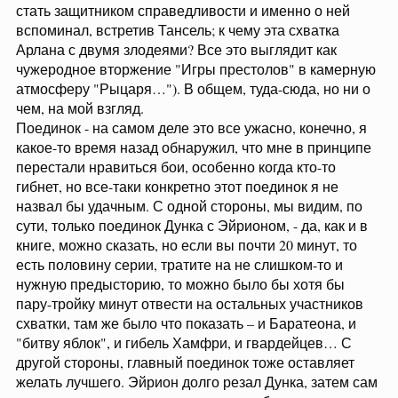
стать защитником справедливости и именно о ней
вспоминал, встретив Тансель; к чему эта схватка
Арлана с двумя злодеями? Все это выглядит как
чужеродное вторжение "Игры престолов" в камерную
атмосферу "Рыцаря…"). В общем, туда-сюда, но ни о
чем, на мой взгляд.
Поединок - на самом деле это все ужасно, конечно, я
какое-то время назад обнаружил, что мне в принципе
перестали нравиться бои, особенно когда кто-то
гибнет, но все-таки конкретно этот поединок я не
назвал бы удачным. С одной стороны, мы видим, по
сути, только поединок Дунка с Эйрионом, - да, как и в
книге, можно сказать, но если вы почти 20 минут, то
есть половину серии, тратите на не слишком-то и
нужную предысторию, то можно было бы хотя бы
пару-тройку минут отвести на остальных участников
схватки, там же было что показать – и Баратеона, и
"битву яблок", и гибель Хамфри, и гвардейцев… С
другой стороны, главный поединок тоже оставляет
желать лучшего. Эйрион долго резал Дунка, затем сам