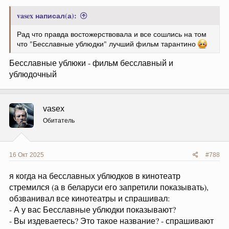
vasex написал(а):
Рад что правда востожерствовала и все сошлись на том
что "Бесславные ублюдки" лучший фильм тарантино
Бесславные ублюки - фильм бесславный и
ублюдочный
vasex
Обитатель
16 Окт 2025
#788
я когда на бесславных ублюдков в кинотеатр
стремился (а в беларуси его запретили показывать),
обзванивал все кинотеатры и спрашивал:
- А у вас Бесславные ублюдки показывают?
- Вы издеваетесь? Это такое название? - спрашивают