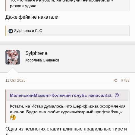
редкая удача.
Даже фейк не накатали
Р
Sylphrena
и
СэС
е
а
к
ц
Sylphrena
и
и
Королева Скавенов
:
11 Окт 2025
#783
МаленькийМамонт-Колючий голубь написал(а):
Кстати, на Истар думалось, что шериф,из-за оформления
анонок. Будто она любит курсивы/жирныйшрифт/абзацы
Одна из немногих ставит длинные правильные тире и