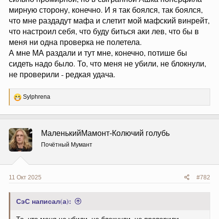
мирную сторону, конечно. И я так боялся, так боялся,
что мне раздадут мафа и слетит мой мафский винрейт,
что настроил себя, что буду биться аки лев, что бы в
меня ни одна проверка не полетела.
А мне МА раздали и тут мне, конечно, потише бы
сидеть надо было. То, что меня не убили, не блокнули,
не проверили - редкая удача.
Р
Sylphrena
е
а
к
ц
МаленькийМамонт-Колючий голубь
и
и
Почётный Мумант
:
11 Окт 2025
#782
СэС написал(а):
То, что меня не убили, не блокнули, не проверили -