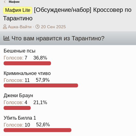
Мафии
[Обсуждение/набор] Кроссовер по
Мафия Lite
Тарантино
А
Д
Ашка-Вайти
20 Сен 2025
в
а
Что вам нравится из Тарантино?
т
т
о
а
р
н
Бешеные псы
т
а
Голосов:
7
36,8%
е
ч
м
а
ы
л
Криминальное чтиво
а
Голосов:
11
57,9%
Джеки Браун
Голосов:
4
21,1%
Убить Билла 1
Голосов:
10
52,6%