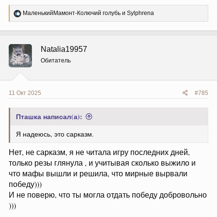
Р
МаленькийМамонт-Колючий голубь
и
Sylphrena
е
а
к
ц
Natalia19957
и
и
Обитатель
:
11 Окт 2025
#785
Пташка написал(а):
Я надеюсь, это сарказм.
Нет, не сарказм, я не читала игру последних дней,
только резы глянула , и учитывая сколько выжило и
что мафы вышли и решила, что мирные вырвали
победу)))
И не поверю, что ты могла отдать победу добровольно
)))