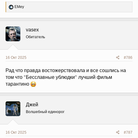
Р
EMey
е
а
к
ц
vasex
и
и
Обитатель
:
16 Окт 2025
#786
Рад что правда востожерствовала и все сошлись на
том что "Бесславные ублюдки" лучший фильм
тарантино
Джей
Волшебный единорог
16 Окт 2025
#787