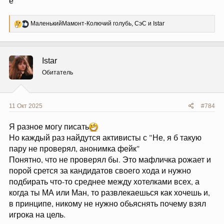
ё
Р
МаленькийМамонт-Колючий голубь
,
СэС
и
Istar
е
а
к
ц
Istar
и
и
Обитатель
:
11 Окт 2025
#784
Я разное могу писать
Но каждый раз найдутся активисты с "Не, я б такую
пару не проверял, анонимка фейк"
Понятно, что не проверял бы. Это мафличка рожает и
порой срется за кандидатов своего хода и нужно
подбирать что-то среднее между хотелками всех, а
когда ты МА или Ман, то развлекаешься как хочешь и,
в принципе, никому не нужно обьяснять почему взял
игрока на цель.