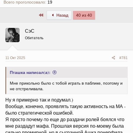
Всего проголосовало
19
Первый
Назад
40 из 40
СэС
Обитатель
11 Окт 2025
#781
Пташка написал(а):
Мне прикольно было с тобой играть в паблике, поэтому и
не отстреливала.
Ну я примерно так и подумал.)
Вообще, конечно, проявлять такую активность на МА -
было стратегической ошибкой.
Я просто почему-то еще до раздачи ролей боялся что
мне раздадут мафа. Прошлая версия по-моему была
сильно промирной, но в сыгранной Ашка понерфила