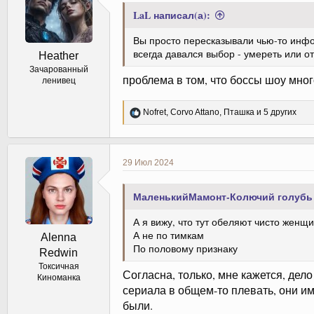
:
LaL написал(а):
Вы просто пересказывали чью-то инфор
всегда давался выбор - умереть или о
Heather
Зачарованный
проблема в том, что боссы шоу мног
ленивец
Р
Nofret
,
Corvo Attano
,
Пташка
и 5 других
е
а
к
ц
29 Июл 2024
и
и
:
МаленькийМамонт-Колючий голубь 
А я вижу, что тут обеляют чисто женщи
А не по тимкам
Alenna
По половому признаку
Redwin
Токсичная
Согласна, только, мне кажется, де
Киноманка
сериала в общем-то плевать, они им
были.