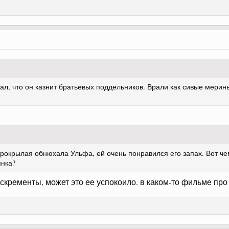
вал, что он казнит братьевых поддельников. Врали как сивые мери
брокрылая обнюхала Ульфа, ей очень понравился его запах. Вот че
янка?
экскременты, может это ее успокоило. в каком-то фильме пр