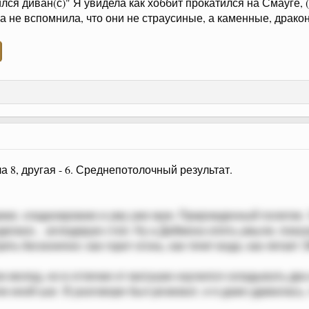
ился диван(с)" Я увидела как хоббит прокатился на Смауге, (
ка не вспомнила, что они не страусиные, а каменные, драк
а 8, другая - 6. Среднепотолочный результат.
ке, хладнокровию и уму уже муж. Прирожденный политик. З
елано... аплодирую стоя. Ну а Деймона опять умыли, показа
ть бесконечно: как горит огонь, как течет вода, как летает 
 молод, но в отличии от матушки научился складывать два 
и иной шаг. В разговоре был резковат, и я даже удивилась,