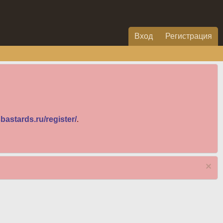
Вход
Регистрация
bastards.ru/register/
.