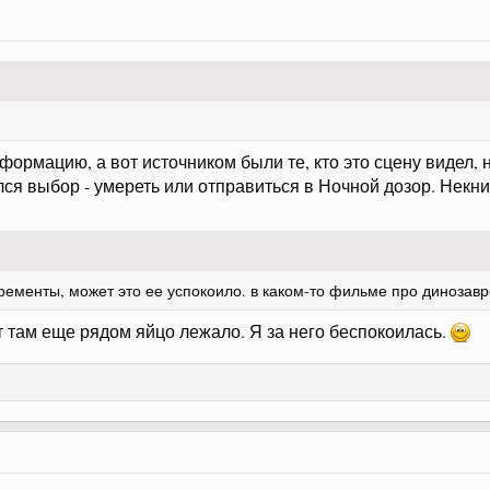
ормацию, а вот источником были те, кто это сцену видел, н
ся выбор - умереть или отправиться в Ночной дозор. Некниж
скременты, может это ее успокоило. в каком-то фильме про динозав
т там еще рядом яйцо лежало. Я за него беспокоилась.