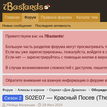
Главная
Форум
Правила форума
Каталог тем
Новые сообщения
Последняя активность
Приветствуем вас на
7Bastards
!
Большую часть разделов форума могут просматривать т
Если вы уже зарегистрированы, пожалуйста, войдите в с
Если нет — зарегистрируйтесь с помощью кнопки в верх
В случае возникновения сложностей с доступом, пишит
Обратите внимание на важную информацию о форуме 
Форум
Алмазы в короне
Сериал «Дом Дракона»
Обсужде
S02E07 — Красный Посев (The
Сезон 2
А
Д
Убийца Матрешек
29 Июл 2024