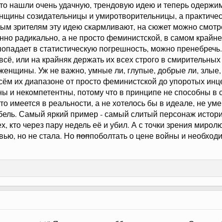
то нашли очень удачную, трендовую идею и теперь одержи
енщины созидательницы и умиротворительницы, а практиче
рым зрителям эту идею скармливают, на сюжет можно смотрет
но радикально, а не просто феминистской, в самом крайнем
 попадает в статистическую погрешность, можно пренебречь
 всё, или на крайняк держать их всех строго в смирительны
щины. Уж не важно, умные ли, глупые, добрые ли, злые, 
 всём их диапазоне от просто феминистской до упоротых и
 и некомпетентны, потому что в принципе не способны в 
то имеется в реальности, а не хотелось бы в идеале, не ум
бель. Самый яркий пример - самый слитый персонаж истории
, кто через пару недель её и убил. А с точки зрения миро
вью, но не стала. Но
поп
поболтать о цене войны и необход