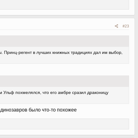
#23
ны. Принц-регент в лучших книжных традициях дал им выбор,
м Ульф похмелялся, что его амбре сразил драконицу
о динозавров было что-то похожее