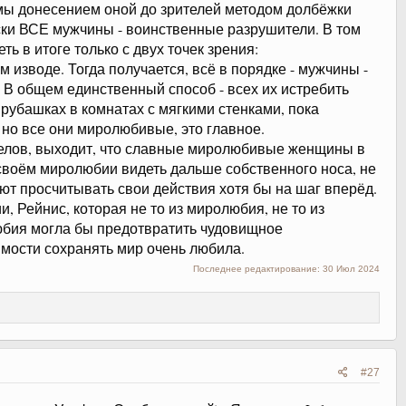
мы донесением оной до зрителей методом долбёжки
ски ВСЕ мужчины - воинственные разрушители. В том
ь в итоге только с двух точек зрения:
 изводе. Тогда получается, всё в порядке - мужчины -
. В общем единственный способ - всех их истребить
х рубашках в комнатах с мягкими стенками, пока
но все они миролюбивые, это главное.
нцелов, выходит, что славные миролюбивые женщины в
своём миролюбии видеть дальше собственного носа, не
еют просчитывать свои действия хотя бы на шаг вперёд.
, Рейнис, которая не то из миролюбия, не то из
любия могла бы предотвратить чудовищное
имости сохранять мир очень любила.
Последнее редактирование:
30 Июл 2024
#27