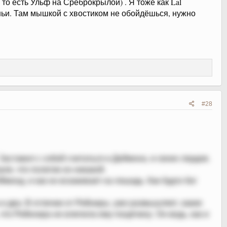
 то есть Ульф на Среброкрылой) . Я тоже как Lal
оньи. Там мышкой с хвостиком не обойдёшься, нужно
#28
аставил с собой считаться и Деймона, и своих лордов.
ли, что политик он никакой.
Эймонд, и как он вскакивает на лошадь. Как будто бог
и два. В отличии от Рейниры, уже размышляет, какие
 что Рейенира не влепила ему пощёчину. Он ведь, как и