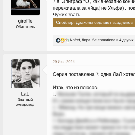
7-я. Эпиграф "О , как внезапно конч
:
переживала за яйца( не Ульфа) , по
Чужих звать.
giroffle
Спойлер:
Драконы седлают всадников
Обитатель
Р
Nofret
,
Лора
,
Selenmariene
и 4 других
е
а
к
ц
29 Июл 2024
и
и
Серия поставлена 7: одна ЛаЛ хотел
:
Итак, что из плюсов:
1.
Мальчик Талли, который по выдерж
LaL
И с каким изяществом все было прод
Знатный
эмгыровед
2. Эймонд. На три вещи можно смотре
Воин.
3. Беседа Джейса и Рейениры. Сынок
последдствия может принести тот ил
лорд Салтигар, говорил ей правду.