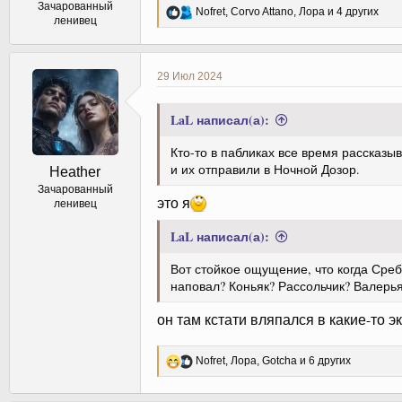
Зачарованный
Р
Nofret
,
Corvo Attano
,
Лора
и 4 других
ленивец
е
а
к
ц
29 Июл 2024
и
и
:
LaL написал(а):
Кто-то в пабликах все время рассказы
и их отправили в Ночной Дозор.
Heather
Зачарованный
это я
ленивец
LaL написал(а):
Вот стойкое ощущение, что когда Сре
наповал? Коньяк? Рассольчик? Валерь
он там кстати вляпался в какие-то 
Р
Nofret
,
Лора
,
Gotcha
и 6 других
е
а