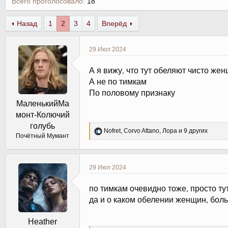
Всего проголосовало
18
Назад
1
2
3
4
Вперёд
29 Июл 2024
А я вижу, что тут обеляют чисто жен
А не по тимкам
По половому признаку
МаленькийМа
монт-Колючий
голубь
Р
Nofret
,
Corvo Attano
,
Лора
и 9 других
Почётный Мумант
е
а
к
ц
29 Июл 2024
и
и
по тимкам очевидно тоже, просто ту
:
да и о каком обелении женщин, бо
Heather