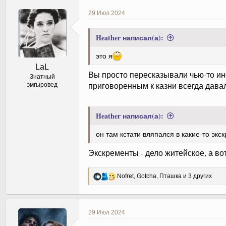
к
ц
29 Июл 2024
и
и
:
Heather написал(а):
это я
LaL
Вы просто пересказывали чью-то инф
Знатный
приговоренным к казни всегда давал
эмгыровед
Heather написал(а):
он там кстати вляпался в какие-то эк
Экскременты - дело житейское, а во
Р
Nofret
,
Gotcha
,
Пташка
и 3 других
е
а
к
ц
29 Июл 2024
и
и