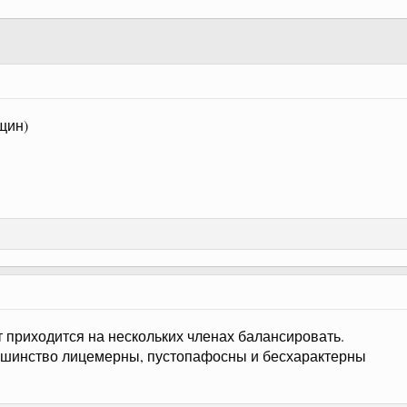
щин)
т приходится на нескольких членах балансировать.
льшинство лицемерны, пустопафосны и бесхарактерны