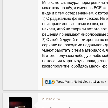
Мне кажется, шоураннеры решили ч
молотком по лбу, а именно - ВСЕ ж
виде и с тем остервенением, с кото
1) С радикально феминистской. Имен
неисправимое зло, теми из них, кто
нахрен, чтоб не творили вот это вот
решения принимают миролюбивые жен
2) С любой другой точки зрения во
сериале непроходимо недальновидны
умеют работать с тем материалом, ч
В итоге получаем либо дур, либо ме
нежелания марать руки пощадила тех
кровопролитие, обойдясь малой кро
Р
Томас Манн
,
Nofret
,
Лора
и 11 других
е
а
к
ц
29 Июл 2024
и
и