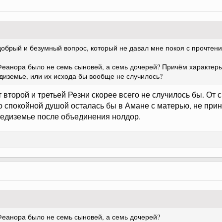
добрый и безумный вопрос, который не давал мне покоя с прочтен
 Феанора было не семь сыновей, а семь дочерей? Причём характеры 
диземье, или их исхода бы вообще не случилось?
т второй и третьей Резни скорее всего не случилось бы. От
со спокойной душой осталась бы в Амане с матерью, не при
редиземье после объединения нолдор.
 Феанора было не семь сыновей, а семь дочерей?