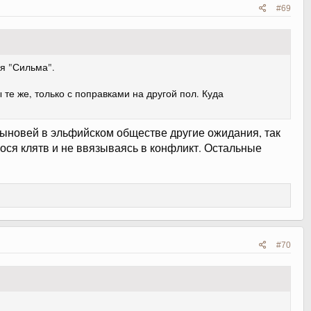
#69
ия "Сильма".
те же, только с поправками на другой пол. Куда
 сыновей в эльфийском обществе другие ожидания, так
нося клятв и не ввязываясь в конфликт. Остальные
#70