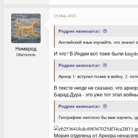
15 Мар 2023
Родрик написал(а):
Английский язык изучайте, что значит о
Нимврод
И что? В Индии вот тоже были kingdo
Обитатель
Родрик написал(а):
Арнор 1- вступил позже в войну, 2- по
В тексте нигде не сказано, что ар
Барад-Дура - это уже тот этап войн
Родрик написал(а):
Географию неплохо бы вам изучить, гд
Мория отделена от Арнора ненаселе