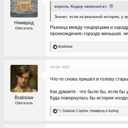
король Ходор написал(а):
Значит, если из реальной истории, у з
Нимврод
Разница между гондорцами и харадр
Обитатель
проихождения) гораздо меньшая, че
Р
Bratislaw
е
а
к
ц
18 Окт 2023
и
и
Что-то снова пришёл в голову стар
:
Как думаете - что было бы, если бы
Куда повернулась бы история нолдо
Bratislaw
Обитатель
Р
Sutarian Captive
,
Нимврод
и
Iceling
е
а
к