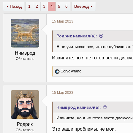
в
а
Назад
1
2
3
4
5
6
Вперёд
т
т
о
а
р
н
15 Мар 2023
т
а
е
ч
Родрик написал(а):
м
а
ы
л
Я не учитываю все, что не публиковал
а
Нимврод
Извините, но я не готов вести диск
Обитатель
Р
Corvo Attano
е
а
к
ц
15 Мар 2023
и
и
:
Нимврод написал(а):
Извините, но я не готов вести дискус
Родрик
Это ваши проблемы, не мои.
Обитатель