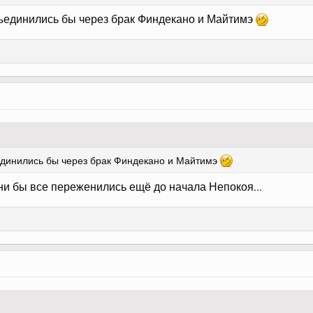
единились бы через брак Финдекано и Майтимэ
динились бы через брак Финдекано и Майтимэ
ни бы все переженились ещё до начала Непокоя...