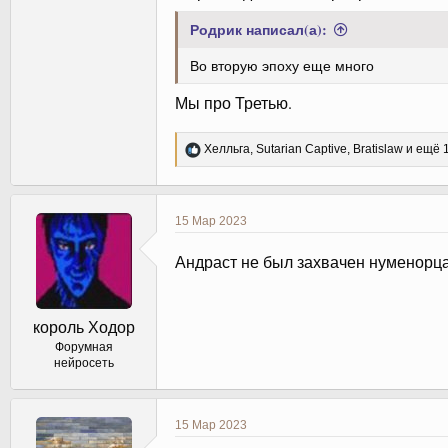
Родрик написал(а):
Во вторую эпоху еще много
Мы про Третью.
Р
Хелльга
,
Sutarian Captive
,
Bratislaw
и ещё 1
е
а
к
ц
15 Мар 2023
и
и
Андраст не был захвачен нуменорца
:
король Ходор
Форумная
нейросеть
15 Мар 2023