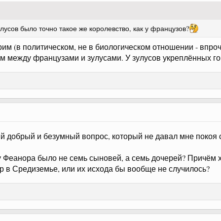
улусов было точно такое же королевство, как у французов?
им (в политическом, не в биологическом отношении - впроч
м между французами и зулусами. У зулусов укреплённых г
ый добрый и безумный вопрос, который не давал мне покоя 
 у Феанора было не семь сыновей, а семь дочерей? Причём х
р в Средиземье, или их исхода бы вообще не случилось?