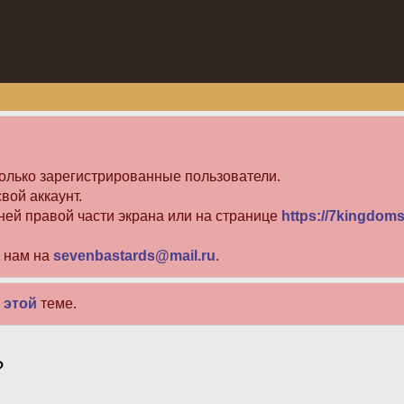
олько зарегистрированные пользователи.
вой аккаунт.
ней правой части экрана или на странице
https://7kingdoms
е нам на
sevenbastards@mail.ru
.
в
этой
теме.
?