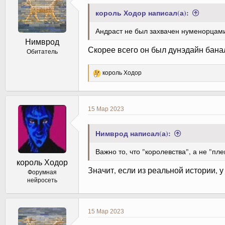
король Ходор написал(а):
Андраст не был захвачен нуменорцами
Нимврод
Скорее всего он был дунэдайн бана
Обитатель
Р
король Ходор
е
а
к
ц
15 Мар 2023
и
и
:
Нимврод написал(а):
Важно то, что "королевства", а не "пл
король Ходор
Значит, если из реальной истории, у
Форумная
нейросеть
15 Мар 2023