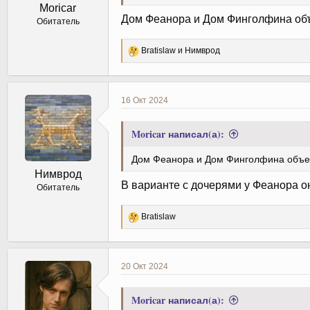
Moricar
Дом Феанора и Дом Финголфина объ
Обитатель
Р
Bratislaw
и
Нимврод
е
а
к
ц
16 Окт 2024
и
и
:
Moricar написал(а):
Дом Феанора и Дом Финголфина объе
Нимврод
В варианте с дочерями у Феанора о
Обитатель
Р
Bratislaw
е
а
к
ц
20 Окт 2024
и
и
:
Moricar написал(а):