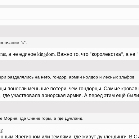
кончание "s".
ms, а не единое kingdom. Важно то, что "королевства", а не 
тери разделялись на него, гондор, армии нолдор и лесных эльфов.
норцы понесли меньшие потери, чем гондорцы. Самые крова
ы, где участвовала арнорская армия. А перед этим ещё были
е Мория, где Синие горы, а где Дунланд.
нным Эрегионом или землями, где живут дунлендинги. В Си