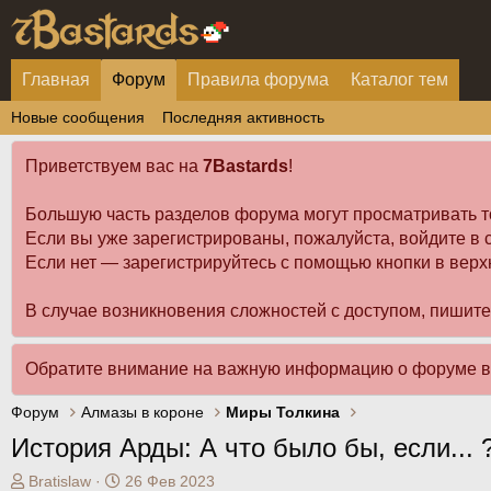
Главная
Форум
Правила форума
Каталог тем
Новые сообщения
Последняя активность
Приветствуем вас на
7Bastards
!
Большую часть разделов форума могут просматривать т
Если вы уже зарегистрированы, пожалуйста, войдите в с
Если нет — зарегистрируйтесь с помощью кнопки в верх
В случае возникновения сложностей с доступом, пишит
Обратите внимание на важную информацию о форуме 
Форум
Алмазы в короне
Миры Толкина
История Арды: А что было бы, если... 
А
Д
Bratislaw
26 Фев 2023