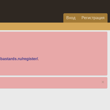
Вход
Регистрация
bastards.ru/register/
.