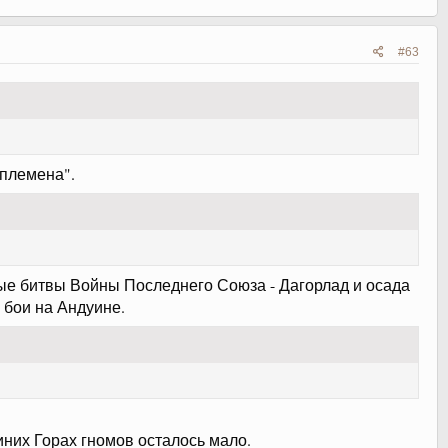
#63
"племена".
вые битвы Войны Последнего Союза - Дагорлад и осада
 бои на Андуине.
них Горах гномов осталось мало.