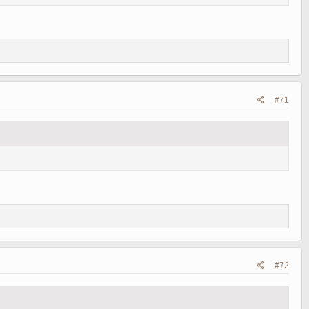
#71
#72