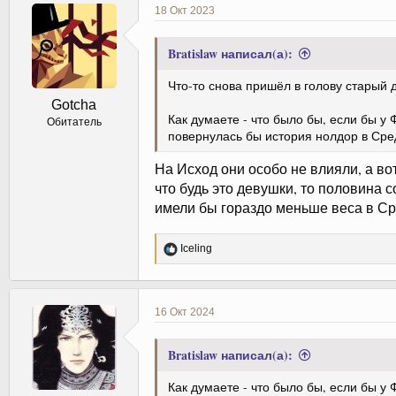
ц
18 Окт 2023
и
и
:
Bratislaw написал(а):
Что-то снова пришёл в голову старый 
Gotcha
Как думаете - что было бы, если бы у
Обитатель
повернулась бы история нолдор в Сре
На Исход они особо не влияли, а во
что будь это девушки, то половина 
имели бы гораздо меньше веса в С
Р
Iceling
е
а
к
ц
16 Окт 2024
и
и
:
Bratislaw написал(а):
Как думаете - что было бы, если бы у