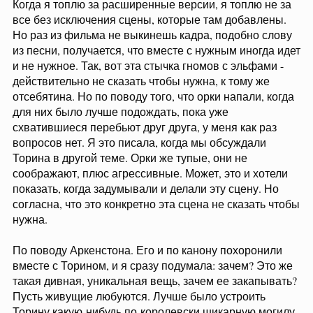
Когда я топлю за расширенные версии, я топлю не за
что битва между представителями "светлой стороны"
все без исключения сцены, которые там добавлены.
едва не
началась, но до этого не дошло. Что Торина
похоронили по-королевски - ну понятно же, что не
Но раз из фильма не выкинешь кадра, подобно слову
оставили лежать на льду!
Куда делся Аркенстон? Ну,
из песни, получается, что вместе с нужным иногда идет
допустим, Даин (или кто бы там ни стал новым королем)
и не нужное. Так, вот эта стычка гномов с эльфами -
на трон повесил, где камень находился прежде. Книжная
действительно не сказать чтобы нужна, к тому же
версия с Аркенстоном на груди мертвого Торина не
отсебятина. Но по поводу того, что орки напали, когда
вписывалась в логику фильма: камень стал триггером его
для них было лучше подождать, пока уже
безумия, Бильбо полфильма не хотел ему его отдавать,
чтобы Торин не сошел с ума
еще больше
, Торину на
схватившиеся перебьют друг друга, у меня как раз
момент поединка с Азогом тот камень уже триста лет был
вопросов нет. Я это писала, когда мы обсуждали
не нужен, и тут на тебе - хоронят вместе с ним, как
Торина в другой теме. Орки же тупые, они не
самую дорогую ему вещь!
Непоследовательно, как
соображают, плюс агрессивные. Может, это и хотели
вдуматься.
показать, когда задумывали и делали эту сцену. Но
согласна, что это конкретно эта сцена не сказать чтобы
Экранная версия гибели Сарумана какая-то мультяшная.
нужна.
Кмк, весь смысл (в книге) был в том, что он пережил
позор, унижение, изгнание, но так и не изменился в
лучшую сторону. Сюжет с Широм был бы лишним, но
По поводу Аркенстона. Его и по канону похоронили
можно было показать, как Сарумана лишают всех титулов
вместе с Торином, и я сразу подумала: зачем? Это же
и изгоняют, а позже где-то на словах упомянуть, что
такая дивная, уникальная вещь, зачем ее закапывать?
сгинул бесславной предательской смертью, какую и
Пусть живущие любуются. Лучше было устроить
заслужил. В общем, адаптация этого момента была не
Торину какую-нибудь по-королевски шикарную могилу,
слишком удачной, вот и слили эту тему... не сказав