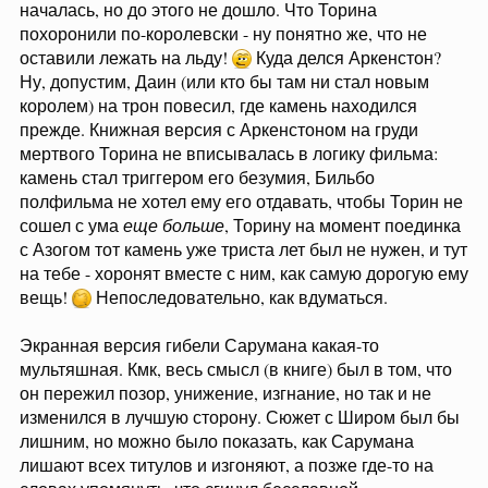
началась, но до этого не дошло. Что Торина
похоронили по-королевски - ну понятно же, что не
оставили лежать на льду!
Куда делся Аркенстон?
Ну, допустим, Даин (или кто бы там ни стал новым
королем) на трон повесил, где камень находился
прежде. Книжная версия с Аркенстоном на груди
мертвого Торина не вписывалась в логику фильма:
камень стал триггером его безумия, Бильбо
полфильма не хотел ему его отдавать, чтобы Торин не
сошел с ума
еще больше
, Торину на момент поединка
с Азогом тот камень уже триста лет был не нужен, и тут
на тебе - хоронят вместе с ним, как самую дорогую ему
вещь!
Непоследовательно, как вдуматься.
Экранная версия гибели Сарумана какая-то
мультяшная. Кмк, весь смысл (в книге) был в том, что
он пережил позор, унижение, изгнание, но так и не
изменился в лучшую сторону. Сюжет с Широм был бы
лишним, но можно было показать, как Сарумана
лишают всех титулов и изгоняют, а позже где-то на