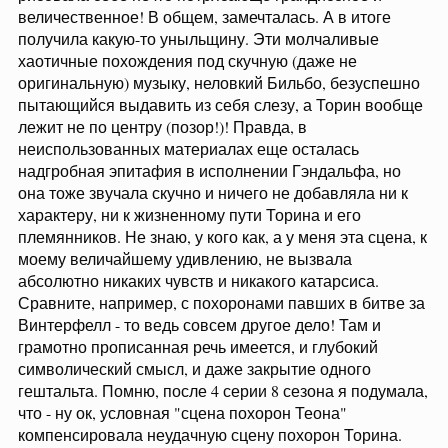
величественное! В общем, замечталась. А в итоге
получила какую-то уныльщину. Эти молчаливые
хаотичные похождения под скучную (даже не
оригинальную) музыку, неловкий Бильбо, безуспешно
пытающийся выдавить из себя слезу, а Торин вообще
лежит не по центру (позор!)! Правда, в
неиспользованных материалах еще осталась
надгробная эпитафия в исполнении Гэндальфа, но
она тоже звучала скучно и ничего не добавляла ни к
характеру, ни к жизненному пути Торина и его
племянников. Не знаю, у кого как, а у меня эта сцена, к
моему величайшему удивлению, не вызвала
абсолютно никаких чувств и никакого катарсиса.
Сравните, например, с похоронами павших в битве за
Винтерфелл - то ведь совсем другое дело! Там и
грамотно прописанная речь имеется, и глубокий
символический смысл, и даже закрытие одного
гештальта. Помню, после 4 серии 8 сезона я подумала,
что - ну ок, условная "сцена похорон Теона"
компенсировала неудачную сцену похорон Торина.