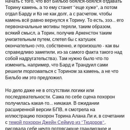
начать с того, что вот Бильбо боялся-боялся отдавать
Торину камень, а то ему станет "еще хуже", а потом
отдал Барду и Ко не как долг, а с расчетом, чтобы
камень всё равно вернулся к Торину. То есть, эээ... его
первоначальные мотивы теряли, таким образом,
всякий смысл, а Торин, получив Аркенстон таким
унизительным путем, слетел бы с катушек
окончательно (что, собственно, и произошло - как вы
справедливо заметили, из-за самого факта такого над
собой надругательства). Там нужно было что-то
изменить, например, что Бард и Трандуил сами
решили
торговатьс
я с Торином за камень, а не что
Бильбо им это предложил.
Но дело даже не в отсутствии логики или
последовательности. Сама по себе сцена похорон
получилась какая-то... никакая. В ожидании
расширенной версии БПВ, я смотрела на
иллюстрацию похорон Торина Алана Ли и, в сочетании
с
темой похорон Джейн Сеймур из "Тюдоров"
,
рисовала себе нечто потрясающе грандиозное и