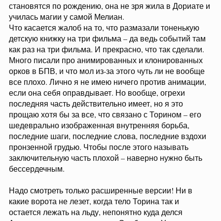
становятся по рождению, она не зря жила в Дориате и
училась магии у самой Мелиан.
Что касается жалоб на то, что размазали тоненькую
детскую книжку на три фильма – да ведь событий там
как раз на три фильма. И прекрасно, что так сделали.
Много писали про анимированных и клонированных
орков в БПВ, и что мол из-за этого чуть ли не вообще
все плохо. Лично я не имею ничего против анимации,
если она себя оправдывает. Но вообще, огрехи
последняя часть действительно имеет, но я это
прощаю хотя бы за все, что связано с Торином – его
шедеврально изображенная внутренняя борьба,
последние шаги, последние слова, последние вздохи
пронзенной грудью. Чтобы после этого называть
заключительную часть плохой – наверно нужно быть
бессердечным.
Надо смотреть только расширенные версии! Ни в
какие ворота не лезет, когда тело Торина так и
остается лежать на льду, непонятно куда делся