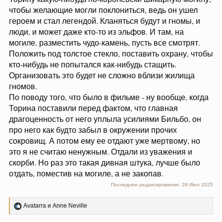
ничего. В детстве, например, я думала, что Сарумана в
чтобы желающие могли поклониться, ведь он ушел
его башне замочили ходячие деревья, и меня такой
героем и стал легендой. Кланяться будут и гномы, и
вариант вполне устраивал (если честно, особо не было
люди, и может даже кто-то из эльфов. И там, на
интересно, что с ним произошло).
могиле, разместить чудо-камень, пусть все смотрят.
Положить под толстое стекло, поставить охрану, чтобы
А вот что бы я оставила из "нереализованного
кто-нибудь не попытался как-нибудь стащить.
материала", так это разговор Гэндальфа с Трандуилом в
БПВ, точнее, ту его часть, которая касалась погибшей
Организовать это будет не сложно вблизи жилища
жены. Оно-то, в принципе, и так понятно, почему лестной
гномов.
король такой холодный и черствый, но это 1) все-таки
По поводу того, что было в фильме - ну вообще, когда
пролило бы больше света на его душевные раны; 2)
Торина поставили перед фактом, что главная
объяснило бы резкую смену его мнения и поведения в
драгоценность от него уплыла усилиями Бильбо, он
отношении Леголаса и Тауриэль с Кили.
про него как будто забыл в окружении прочих
сокровищ. А потом ему ее отдают уже мертвому, но
это я не считаю ненужным. Отдали из уважения и
скорби. Но раз это такая дивная штука, лучше было
отдать, поместив на могиле, а не закопав.
Последнее редактирование:
29 Июл 2025
Р
Avatarra
и
Anne Neville
е
а