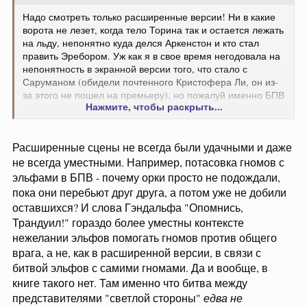
Надо смотреть только расширенные версии! Ни в какие
ворота не лезет, когда тело Торина так и остается лежать
на льду, непонятно куда делся Аркенстон и кто стал
править Эребором. Уж как я в свое время негодовала на
непонятность в экранной версии того, что стало с
Саруманом (обидели почтенного Кристофера Ли, он из-
за этого не пошел на премьеру), но пожалуй именно БПВ
Нажмите, чтобы раскрыть...
оказалась наиболее безобразно искалечена вырезанием
совершенно необходимых сцен. При том что получилось
всего 2:24
Расширенные сцены не всегда были удачными и даже
не всегда уместными. Например, потасовка гномов с
эльфами в БПВ - почему орки просто не подождали,
пока они перебьют друг друга, а потом уже не добили
оставшихся? И слова Гэндальфа "Опомнись,
Трандуил!" гораздо более уместны контексте
нежелании эльфов помогать гномов против общего
врага, а не, как в расширенной версии, в связи с
битвой эльфов с самими гномами. Да и вообще, в
книге такого нет. Там именно что битва между
представителями "светлой стороны"
едва не