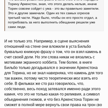
Торину Аркенстон, зная, что этого делать нельзя, иначе
Торин совсем сойдет с ума - это вы правильно заметили.
Это и другие замечали. Один из тех самых огрехов
третьей части. Надо было, чтобы он его просто отдал, а
потребовать за него выполнить обещание решили уже
сами люди.
И не только это. Например, в сцене выяснения
отношений на стене они вложили в уста Бильбо
буквально книжную фразу о том, что он взял камень в
счет своей доли. Но эти слова никак не вязались с
мотивами экранного хоббита. Тем более, в книге
Бильбо только догадывался о значении Аркенстона
для Торина, но не знал наверняка, что камень для того
так важен, потому чисто теоретически
мог
взять его
себе. В фильмах же сто раз говорилось, что,
собственно, весь поход затевался именно ради этого
камня, что это не только какая-то реликвия, а символ
объединения гномов, и что без Аркенстона Торин не
сможет в полной мере вернуть свои права на трон (во