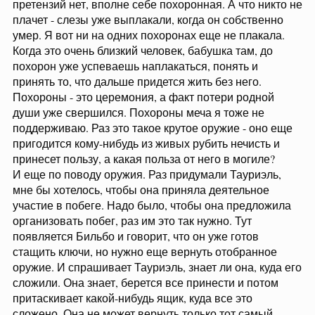
претензий нет, вполне себе похоронная. А что никто не
хаотичные похождения под скучную (даже не
плачет - слезы уже выплакали, когда он собственно
оригинальную) музыку, неловкий Бильбо, безуспешно
умер. Я вот ни на одних похоронах еще не плакала.
пытающийся выдавить из себя слезу, а Торин вообще
лежит не по центру (позор!)! Правда, в
Когда это очень близкий человек, бабушка там, до
неиспользованных материалах еще осталась надгробная
похорон уже успеваешь наплакаться, понять и
эпитафия в исполнении Гэндальфа, но она тоже звучала
принять то, что дальше придется жить без него.
скучно и ничего не добавляла ни к характеру, ни к
Похороны - это церемония, а факт потери родной
жизненному пути Торина и его племянников. Не знаю, у
души уже свершился. Похороны меча я тоже не
кого как, а у меня эта сцена, к моему величайшему
поддерживаю. Раз это такое крутое оружие - оно еще
удивлению, не вызвала абсолютно никаких чувств и
никакого катарсиса. Сравните, например, с похоронами
пригодится кому-нибудь из живых рубить нечисть и
павших в битве за Винтерфелл - то ведь совсем другое
принесет пользу, а какая польза от него в могиле?
дело! Там и грамотно прописанная речь имеется, и
И еще по поводу оружия. Раз придумали Тауриэль,
глубокий символический смысл, и даже закрытие одного
мне бы хотелось, чтобы она приняла деятельное
гештальта. Помню, после 4 серии 8 сезона я подумала,
участие в побеге. Надо было, чтобы она предложила
что - ну ок, условная "сцена похорон Теона"
организовать побег, раз им это так нужно. Тут
компенсировала неудачную сцену похорон Торина. Или
еще вот: похороны Генриха V в 1 сезоне "Пустой короны"
появляется Бильбо и говорит, что он уже готов
- тоже самое, что и с ИП, то есть отличная тематическая
стащить ключи, но нужно еще вернуть отобранное
сцена.
оружие. И спрашивает Тауриэль, знает ли она, куда его
сложили. Она знает, берется все принести и потом
В чем заключалось глубокое символическое значение
притаскивает какой-нибудь ящик, куда все это
сцены похорон Торина в повести? В том, что Трандуил
сложено. Она не может вернуть только тот самый
возложил на его могилу Оркрист, а Бард - Аркенстон ему