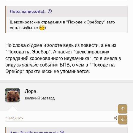
Лора написал(а):
Шекспировские страдания в "Походе к Эребору" зато
есть в избытке
)
Но слова о доме и золоте ведь из повести, а не из
"Похода на Эребор". А насчет "шекспировских
страданий коронованного неудачника", то я имела в
виду
экранные
события БПВ, о чем в "Походе на
Эребор" практически не упоминается.
Лора
Колючий бастард
Све
5 Авг 2025
#71
Сни
Anne Neville написал(а):