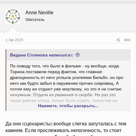
к
ц
Anne Neville
и
и
Обитатель
:
1 Авг 2025
#66
Видана Стоянова написал(а):
По поводу того, что было в фильме - ну вообще, когда
Торина поставили перед фактом, что главная
драгоценность от него уплыла усилиями Бильбо, он про
него как будто забыл в окружении прочих сокровищ. А
потом ему ее отдают уже мертвому, но это я не считаю
ненужным. Отдали из уважения и скорби. Но раз это
такая дивная штука, лучше было отдать, поместив на
Нажмите, чтобы раскрыть...
могиле, а не закопав.
Да они (сценаристы) вообще слегка запуталась с тем
камнем. Если прослеживать нелогичность, то стоит