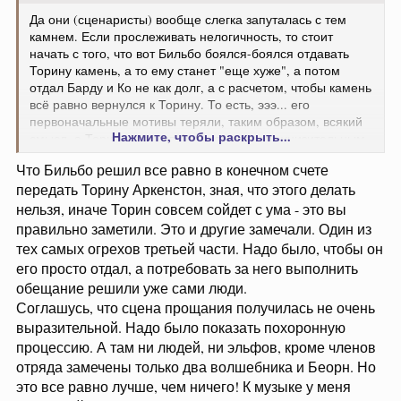
Да они (сценаристы) вообще слегка запуталась с тем
камнем. Если прослеживать нелогичность, то стоит
начать с того, что вот Бильбо боялся-боялся отдавать
Торину камень, а то ему станет "еще хуже", а потом
отдал Барду и Ко не как долг, а с расчетом, чтобы камень
всё равно вернулся к Торину. То есть, эээ... его
первоначальные мотивы теряли, таким образом, всякий
Нажмите, чтобы раскрыть...
смысл, а Торин, получив Аркенстон таким унизительным
путем, слетел бы с катушек окончательно (что,
Что Бильбо решил все равно в конечном счете
собственно, и произошло - как вы справедливо заметили,
передать Торину Аркенстон, зная, что этого делать
из-за самого факта такого над собой надругательства).
Там нужно было что-то изменить, например, что Бард и
нельзя, иначе Торин совсем сойдет с ума - это вы
Трандуил сами решили
торговатьс
я с Торином за
правильно заметили. Это и другие замечали. Один из
камень, а не что Бильбо им это предложил.
тех самых огрехов третьей части. Надо было, чтобы он
его просто отдал, а потребовать за него выполнить
Но дело даже не в отсутствии логики или
обещание решили уже сами люди.
последовательности. Сама по себе сцена похорон
Соглашусь, что сцена прощания получилась не очень
получилась какая-то... никакая. В ожидании расширенной
версии БПВ, я смотрела на иллюстрацию похорон
выразительной. Надо было показать похоронную
Торина Алана Ли и, в сочетании с
темой похорон Джейн
процессию. А там ни людей, ни эльфов, кроме членов
Сеймур из "Тюдоров"
, рисовала себе нечто потрясающе
отряда замечены только два волшебника и Беорн. Но
грандиозное и величественное! В общем, замечталась. А
это все равно лучше, чем ничего! К музыке у меня
в итоге получила какую-то уныльщину. Эти молчаливые