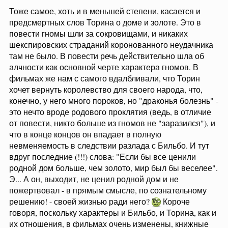
Тоже самое, хоть и в меньшей степени, касается и
предсмертных слов Торина о доме и золоте. Это в
повести гномы шли за сокровищами, и никаких
шекспировских страданий коронованного неудачника
там не было. В повести речь действительно шла об
алчности как основной черте характера гномов. В
фильмах же нам с самого вдалбливали, что Торин
хочет вернуть королевство для своего народа, что,
конечно, у него много пороков, но "драконья болезнь" -
это нечто вроде родового проклятия (ведь, в отличие
от повести, никто больше из гномов не "заразился"), и
что в конце концов он впадает в полную
невменяемость в следствии разлада с Бильбо. И тут
вдруг последние (!!!) слова: "Если бы все ценили
родной дом больше, чем золото, мир был бы веселее".
Э... А он, выходит, не ценил родной дом и не
пожертвовал - в прямым смысле, по сознательному
решению! - своей жизнью ради него?
Короче
говоря, поскольку характеры и Бильбо, и Торина, как и
их отношения, в фильмах очень изменены, книжные