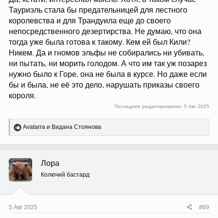
Тауриэль стала бы предательницей для лестного
королевства и для Трандуила еще до своего
непосредственного дезертирства. Не думаю, что она
тогда уже была готова к такому. Кем ей был Кили?
Никем. Да и гномов эльфы не собирались ни убивать,
ни пытать, ни морить голодом. А что им так уж позарез
нужно было к Горе, она не была в курсе. Но даже если
бы и была, не её это дело, нарушать приказы своего
короля.
Последнее редактирование:
5 Авг 2025
Р
Avatarra
и
Видана Стоянова
е
а
к
ц
Лора
и
и
Колючий бастард
:
5 Авг 2025
#69