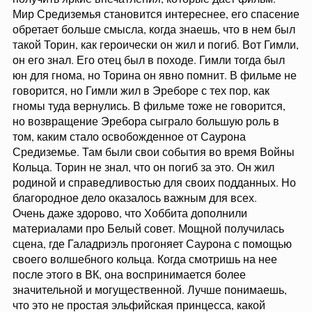
Мир Средиземья становится интереснее, его спасение
обретает больше смысла, когда знаешь, что в нем был
такой Торин, как героически он жил и погиб. Вот Гимли,
он его знал. Его отец был в походе. Гимли тогда был
юн для гнома, но Торина он явно помнит. В фильме не
говорится, но Гимли жил в Эреборе с тех пор, как
гномы туда вернулись. В фильме тоже не говорится,
но возвращение Эребора сыграло большую роль в
том, каким стало освобожденное от Саурона
Средиземье. Там были свои события во время Войны
Кольца. Торин не знал, что он погиб за это. Он жил
родиной и справедливостью для своих подданных. Но
благородное дело оказалось важным для всех.
Очень даже здорово, что Хоббита дополнили
материалами про Белый совет. Мощной получилась
сцена, где Галадриэль прогоняет Саурона с помощью
своего волшебного кольца. Когда смотришь на нее
после этого в ВК, она воспринимается более
значительной и могущественной. Лучше понимаешь,
что это не простая эльфийская принцесса, какой