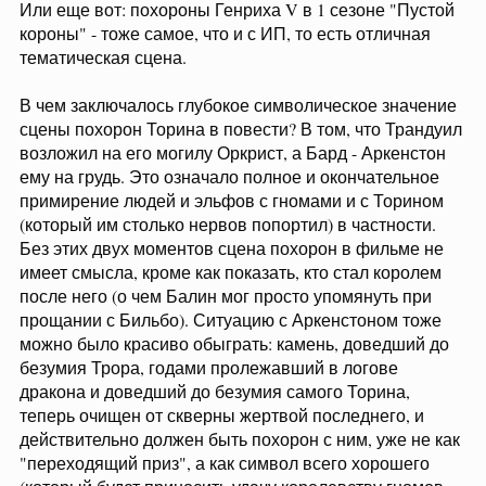
Или еще вот: похороны Генриха V в 1 сезоне "Пустой
короны" - тоже самое, что и с ИП, то есть отличная
тематическая сцена.
В чем заключалось глубокое символическое значение
сцены похорон Торина в повести? В том, что Трандуил
возложил на его могилу Оркрист, а Бард - Аркенстон
ему на грудь. Это означало полное и окончательное
примирение людей и эльфов с гномами и с Торином
(который им столько нервов попортил) в частности.
Без этих двух моментов сцена похорон в фильме не
имеет смысла, кроме как показать, кто стал королем
после него (о чем Балин мог просто упомянуть при
прощании с Бильбо). Ситуацию с Аркенстоном тоже
можно было красиво обыграть: камень, доведший до
безумия Трора, годами пролежавший в логове
дракона и доведший до безумия самого Торина,
теперь очищен от скверны жертвой последнего, и
действительно должен быть похорон с ним, уже не как
"переходящий приз", а как символ всего хорошего