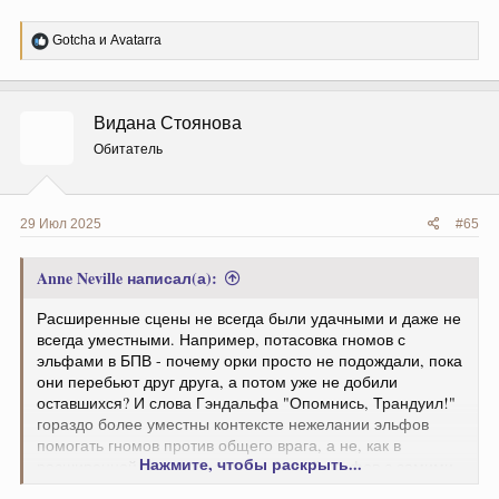
Р
Gotcha
и
Avatarra
е
а
к
ц
Видана Стоянова
и
и
Обитатель
:
29 Июл 2025
#65
Anne Neville написал(а):
Расширенные сцены не всегда были удачными и даже не
всегда уместными. Например, потасовка гномов с
эльфами в БПВ - почему орки просто не подождали, пока
они перебьют друг друга, а потом уже не добили
оставшихся? И слова Гэндальфа "Опомнись, Трандуил!"
гораздо более уместны контексте нежелании эльфов
помогать гномов против общего врага, а не, как в
Нажмите, чтобы раскрыть...
расширенной версии, в связи с битвой эльфов с самими
гномами. Да и вообще, в книге такого нет. Там именно