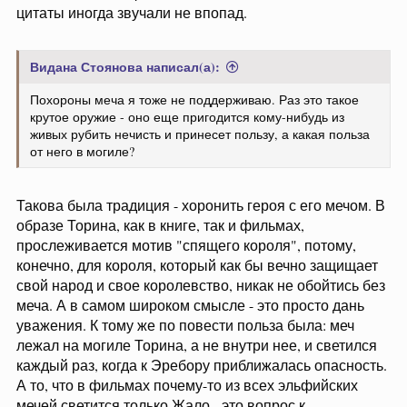
цитаты иногда звучали не впопад.
Видана Стоянова написал(а):
Похороны меча я тоже не поддерживаю. Раз это такое
крутое оружие - оно еще пригодится кому-нибудь из
живых рубить нечисть и принесет пользу, а какая польза
от него в могиле?
Такова была традиция - хоронить героя с его мечом. В
образе Торина, как в книге, так и фильмах,
прослеживается мотив "спящего короля", потому,
конечно, для короля, который как бы вечно защищает
свой народ и свое королевство, никак не обойтись без
меча. А в самом широком смысле - это просто дань
уважения. К тому же по повести польза была: меч
лежал на могиле Торина, а не внутри нее, и светился
каждый раз, когда к Эребору приближалась опасность.
А то, что в фильмах почему-то из всех эльфийских
мечей светится только Жало - это вопрос к