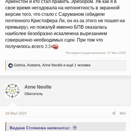
Аркенстон и кто стал править Эребором. Уж как я в
свое время негодовала на непонятность в экранной
версии того, что стало с Саруманом (обидели
почтенного Кристофера Ли, он из-за этого не пошел на
премьеру), но пожалуй именно БПВ оказалась
наиболее безобразно искалечена вырезанием
совершенно необходимых сцен. При том что
получилось всего 2:24
Последнее редактирование:
27 Июл 2025
Р
Gotcha
,
Avatarra
,
Anne Neville
и ещё 1 человек
е
а
к
ц
Anne Neville
и
и
Обитатель
:
28 Июл 2025
#64
Видана Стоянова написал(а):