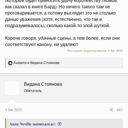
(который будет приносить удачу королевству гномов,
как сказал в книге Бард). Но ничего такого там не
проговаривается, а потому выглядит это не столько
данью уважения (хотя, естественно, что так и
подразумевалось), сколько какой-то злой шуткой.
Короче говоря,
удачные
сцены, а тем более, если они
соответствуют канону, не удаляют.
Последнее редактирование:
1 Авг 2025
Р
Avatarra
и
Видана Стоянова
е
а
к
ц
Видана Стоянова
и
и
Обитатель
:
2 Авг 2025
#67
Anne Neville написал(а):