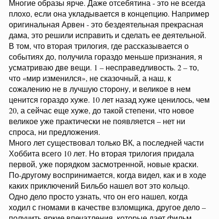
Многие образы ярче. Даже отсебятина - это не всегда
плохо, если она укладывается в концепцию. Например
оригинальная Арвен - это бездеятельная прекрасная
дама, это решили исправить и сделать ее деятельной.
В том, что вторая трилогия, где рассказывается о
событиях до, получила гораздо меньше признания, я
усматриваю две вещи. 1 – несправедливость. 2 – то,
что «мир изменился», не сказочный, а наш, к
сожалению не в лучшую сторону, и великое в нем
ценится гораздо хуже. 10 лет назад хуже ценилось, чем
20, а сейчас еще хуже, до такой степени, что новое
великое уже практически не появляется – нет ни
спроса, ни предложения.
Много лет существовал только ВК, а последней части
Хоббита всего 10 лет. Но вторая трилогия придала
первой, уже порядком засмотренной, новые краски.
По-другому воспринимается, когда видел, как и в ходе
каких приключений Бильбо нашел вот это кольцо.
Одно дело просто узнать, что он его нашел, когда
ходил с гномами в качестве взломщика, другое дело –
получить яркие впечатления, которые дает фильм.