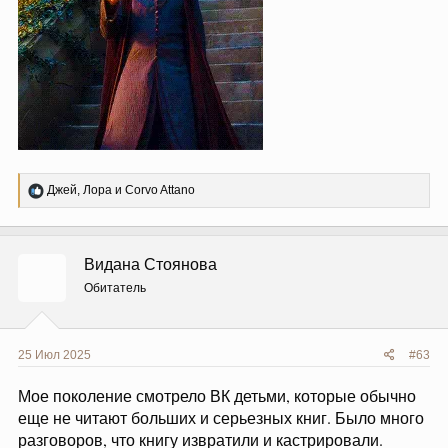
Р
Джей
,
Лора
и
Corvo Attano
е
а
к
ц
Видана Стоянова
и
и
Обитатель
:
25 Июл 2025
#63
Мое поколение смотрело ВК детьми, которые обычно
еще не читают больших и серьезных книг. Было много
разговоров, что книгу извратили и кастрировали.