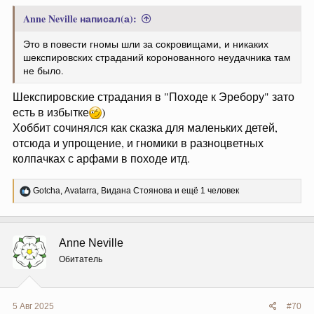
Anne Neville написал(а):
Это в повести гномы шли за сокровищами, и никаких
шекспировских страданий коронованного неудачника там
не было.
Шекспировские страдания в "Походе к Эребору" зато
есть в избытке
)
Хоббит сочинялся как сказка для маленьких детей,
отсюда и упрощение, и гномики в разноцветных
колпачках с арфами в походе итд.
Р
Gotcha
,
Avatarra
,
Видана Стоянова
и ещё 1 человек
е
а
к
ц
Anne Neville
и
и
Обитатель
:
5 Авг 2025
#70