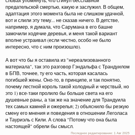
словах упомянуть, что сгинул бесславной
предательской смертью, какую и заслужил. В общем,
адаптация этого момента была не слишком удачной,
вот и слили эту тему... не сказав ничего. В детстве,
например, я думала, что Сарумана в его башне
замочили ходячие деревья, и меня такой вариант
вполне устраивал (если честно, особо не было
интересно, что с ним произошло).
А вот что бы я оставила из "нереализованного
материала", так это разговор Гэндальфа с Трандуилом
в БПВ, точнее, ту его часть, которая касалась
погибшей жены. Оно-то, в принципе, и так понятно,
почему лестной король такой холодный и черствый, но
это 1) все-таки пролило бы больше света на его
душевные раны, а так же на значение для Трандуила
тех самых камней и ожерелья; 2) объяснило бы резкую
смену его мнения и поведения в отношении Леголаса
и Тауриэль с Кили. А слова "Потому что она была
настоящей" обрели бы смысл.
Последнее редактирование:
1 Авг 2025