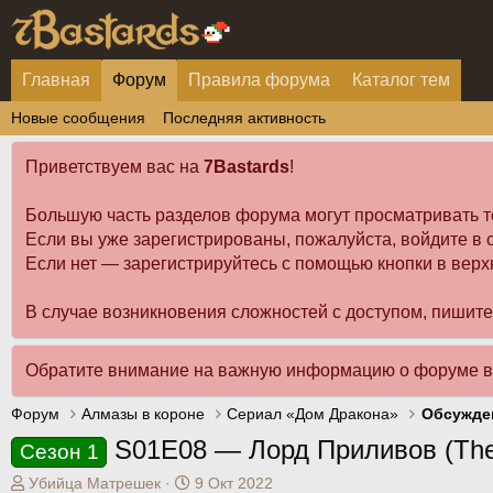
Главная
Форум
Правила форума
Каталог тем
Новые сообщения
Последняя активность
Приветствуем вас на
7Bastards
!
Большую часть разделов форума могут просматривать т
Если вы уже зарегистрированы, пожалуйста, войдите в с
Если нет — зарегистрируйтесь с помощью кнопки в верх
В случае возникновения сложностей с доступом, пишит
Обратите внимание на важную информацию о форуме 
Форум
Алмазы в короне
Сериал «Дом Дракона»
Обсужде
S01E08 — Лорд Приливов (The L
Сезон 1
А
Д
Убийца Матрешек
9 Окт 2022