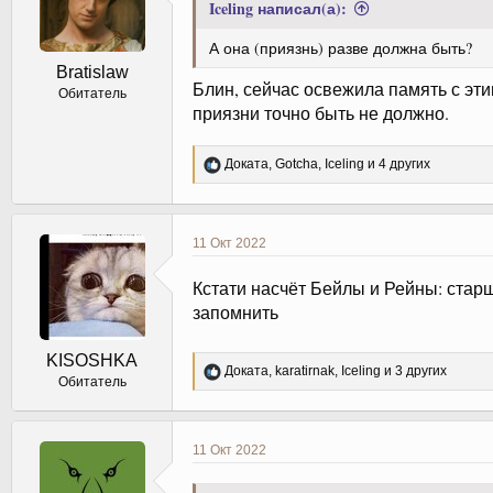
Iceling написал(а):
А она (приязнь) разве должна быть?
Bratislaw
Блин, сейчас освежила память с эти
Обитатель
приязни точно быть не должно.
Р
Доката
,
Gotcha
,
Iceling
и 4 других
е
а
к
ц
11 Окт 2022
и
и
Кстати насчёт Бейлы и Рейны: старш
:
запомнить
KISOSHKA
Р
Доката
,
karatirnak
,
Iceling
и 3 других
Обитатель
е
а
к
ц
11 Окт 2022
и
и
: