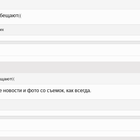
обещают((
их
ещают((
е новости и фото со съемок, как всегда.