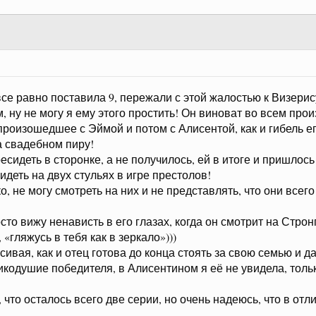
все равно поставила 9, пережали с этой жалостью к Визерис
, ну не могу я ему этого простить! Он виноват во всем пр
произошедшее с Эймой и потом с Алисентой, как и гибель ег
 свадебном пиру!
есидеть в сторонке, а не получилось, ей в итоге и пришлос
идеть на двух стульях в игре престолов!
о, не могу смотреть на них и не представлять, что они всег
то вижу ненависть в его глазах, когда он смотрит на Стро
«гляжусь в тебя как в зеркало»)))
ивая, как и отец готова до конца стоять за свою семью и д
икодушие победителя, в Алисентином я её не увидела, толь
 что осталось всего две серии, но очень надеюсь, что в от