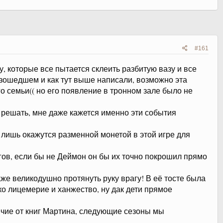
#161
у, которые все пытается склеить разбитую вазу и все
оизошедшем и как тут выше написали, возможно эта
о семьи(( но его появление в тронном зале было не
ь решать, мне даже кажется именно эти события
о лишь окажутся разменной монетой в этой игре для
нгов, если бы не Деймон он бы их точно покрошил прямо
аже великодушно протянуть руку врагу! В её тосте была
ко лицемерие и ханжество, ну дак дети прямое
личие от книг Мартина, следующие сезоны мы