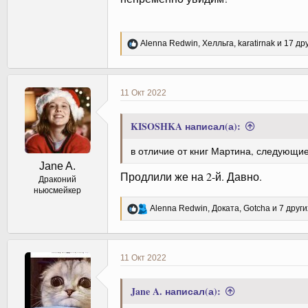
Р
Alenna Redwin
,
Хелльга
,
karatirnak
и 17 др
е
а
к
ц
11 Окт 2022
и
и
:
KISOSHKA написал(а):
в отличие от книг Мартина, следующи
Jane A.
Продлили же на 2-й. Давно.
Драконий
ньюсмейкер
Р
Alenna Redwin
,
Доката
,
Gotcha
и 7 други
е
а
к
ц
11 Окт 2022
и
и
:
Jane A. написал(а):