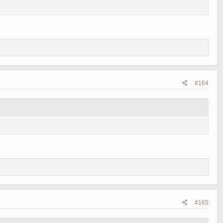
#164
#165