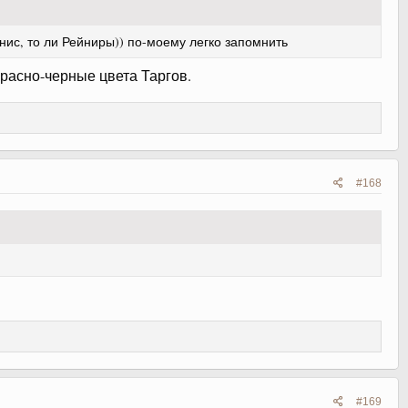
нис, то ли Рейниры)) по-моему легко запомнить
красно-черные цвета Таргов.
#168
#169