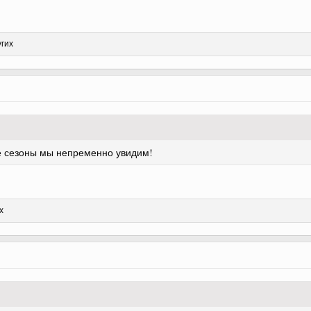
угих
е сезоны мы непременно увидим!
х