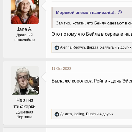
и
:
Морской анемон написал(а):
Замтно, кстати, что Бейлу одевают в 
Jane A.
Это потому что Бейла в сериале на
Драконий
ньюсмейкер
Р
Alenna Redwin
,
Доката
,
Хелльга
и 9 других
е
а
к
ц
11 Окт 2022
и
и
Была же королева Рейна - дочь Эйе
:
Черт из
табакерки
Душевная
Р
Доката
,
Iceling
,
Duath
и 4 других
Чертовка
е
а
к