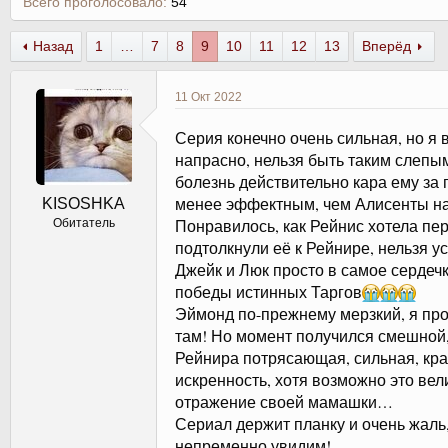
Всего проголосовало
54
Назад
1
…
7
8
9
10
11
12
13
Вперёд
11 Окт 2022
Серия конечно очень сильная, но я 
напрасно, нельзя быть таким слепым
болезнь действительно кара ему за 
менее эффектным, чем Алисенты на
KISOSHKA
Понравилось, как Рейнис хотела пер
Обитатель
подтолкнули её к Рейнире, нельзя ус
Джейк и Люк просто в самое сердечк
победы истинных Таргов
Эймонд по-прежнему мерзкий, я прос
там! Но момент получился смешной, 
Рейнира потрясающая, сильная, крас
искренность, хотя возможно это вел
отражение своей мамашки…
Сериал держит планку и очень жаль,
непременно увидим!