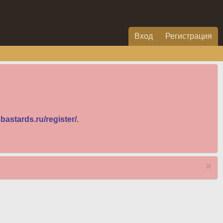
Вход
Регистрация
bastards.ru/register/
.