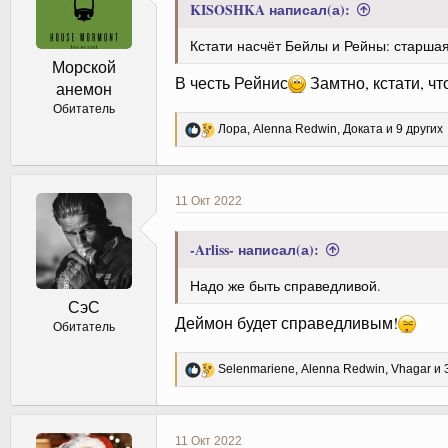
KISOSHKA написал(а):
Кстати насчёт Бейлы и Рейны: старшая
Морской
В честь Рейнис
Замтно, кстати, ч
анемон
Обитатель
Р
Лора
,
Alenna Redwin
,
Доката
и 9 других
е
а
к
ц
11 Окт 2022
и
и
:
-Arliss- написал(а):
Надо же быть справедливой.
СэС
Деймон будет справедливым!
Обитатель
Р
Selenmariene
,
Alenna Redwin
,
Vhagar
и 
е
а
к
ц
11 Окт 2022
и