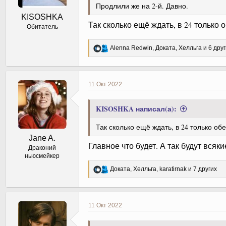
Продлили же на 2-й. Давно.
KISOSHKA
Так сколько ещё ждать, в 24 только 
Обитатель
Р
Alenna Redwin
,
Доката
,
Хелльга
и 6 друг
е
а
к
ц
11 Окт 2022
и
и
:
KISOSHKA написал(а):
Так сколько ещё ждать, в 24 только об
Jane A.
Главное что будет. А так будут всяки
Драконий
ньюсмейкер
Р
Доката
,
Хелльга
,
karatirnak
и 7 других
е
а
к
ц
11 Окт 2022
и
и
: