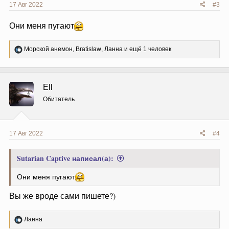
17 Авг 2022
#3
Они меня пугают
Р
Морской анемон
,
Bratislaw
,
Ланна
и ещё 1 человек
е
а
к
ц
Ell
и
и
Обитатель
:
17 Авг 2022
#4
Sutarian Captive написал(а):
Они меня пугают
Вы же вроде сами пишете?)
Р
Ланна
е