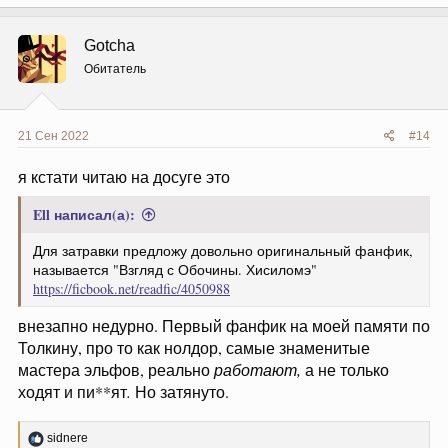
а
к
ц
Gotcha
и
и
Обитатель
:
21 Сен 2022
#14
я кстати читаю на досуге это
Ell написал(а):
Для затравки предложу довольно оригинальный фанфик,
называется "Взгляд с Обочины. Хисиломэ"
https://ficbook.net/readfic/4050988
внезапно недурно. Первый фанфик на моей памяти по
Толкину, про то как нолдор, самые знаменитые
мастера эльфов, реально
работают,
а не только
ходят и пи**ят
.
Но затянуто.
Р
sidnere