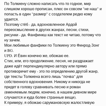
По Толкиену сложно написать что-то годное, мир
слишком хорошо прописан, плюс он совсем "не наш" и
попасть в один "размер" с создателем редко кому
удается.
Поэтому стёб - да, вдохновленное Ардой
переосмысление в других жанрах, песни, стихи,
рисунки - да. Фанфинкш как текст не читаю, потому что
ну зачем.
Мои любимые фанфики по Толкиену это Финрод-Зонг
и BG.
UPD. И Ёвин конечно же, обожаю ее.
Стих, или, его продолжение, песня, не раздражает
даже идёт перпендикулярно автору или прямо
противоречит ему - это по определению другой жанр,
где тексты Толкиена всего лишь "почва" для
собственного вдохновения. Никому и никогда не
придет в голову сравнивать песню и роман
(вменяемым людям, конечно, в нашем дивном мире
случаются и куда более странные вещи).
К примеру, я обожаю сарумановскую жалостливую