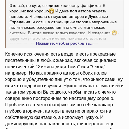
Это всё, по сути, сводится к качеству фанфиков. В
хороших всё хорошо
И даже пол автора угадать
непросто. Я видела от мужчин-авторов и Душевные
Страдания, и слэш, а от женщин-авторов навороченные
политические рассуждения и сложные магические
системы. В итоге важно только качество. И ожидания
-
вдруг кому-то хочется именно наивного стиля, или
Нажмите, чтобы раскрыть...
трешачка, или безумия, или порно без сюжета.
Конечно исключения есть везде, и есть прекрасные
писательницы в любых жанрах, включая социально-
политический "Хижина дяди Тома" или "Овод"
например. Но как правило авторы обоих полов
хорошо и убедительно пишут о том, что знают сами, ну
или что подробно изучили. Нужно обладать эмпатией и
талантом уровня Высоцкого, чтобы писать о чем-то
совершенно постороннем по-настоящему хорошо.
Проблема в том что фанфик сам по себе как жанр
глубоко вторичен, авторы в нем не опираются на
собственную фантазию, а использут чужую. И
доминирующая направленность, шипперство, еще