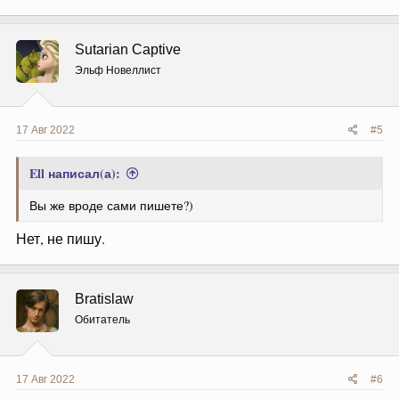
а
к
ц
Sutarian Captive
и
и
Эльф Новеллист
:
17 Авг 2022
#5
Ell написал(а):
Вы же вроде сами пишете?)
Нет, не пишу.
Bratislaw
Обитатель
17 Авг 2022
#6