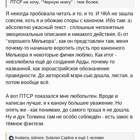
ПТСР не хочу, "Черную книгу" - тем более.
Я некогда пробовала читать и то, и то. И ЧКА не зашла
совсем, хоть я и обожаю споры с каноном. Ибо там: а)
абсолютно ужасный текст - сплошные непонятные
эмоциональные описания и никакого действия, б) от
"хорошего Мелькора", как он представлен там, меня
почему-то начинало воротить (пусть про канонного
Мелькора я некоторые фички люблю). Как итог -
невзлюбила ещё до создания Арды, почему-то
названной, как зороастрийское обозначение
праведности. До авторской мэри-сью дошла, листая, а
потом вообще всё.
А вот ПТСР показался мне любопытен. Вроде и
написан лучше, и к канону большее уважение. Но
опять же - как понимаю, до самого трэша я не дошла.
Ну и дух Толкина там не особо соблюдён - есть закос в
тёмное фэнтези.
Р
Avatarra
,
sidnere
,
Sutarian Captive
и ещё 1 человек