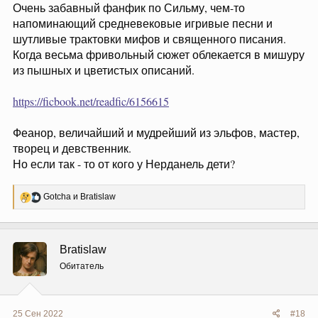
Очень забавный фанфик по Сильму, чем-то
напоминающий средневековые игривые песни и
шутливые трактовки мифов и священного писания.
Когда весьма фривольный сюжет облекается в мишуру
из пышных и цветистых описаний.
https://ficbook.net/readfic/6156615
Феанор, величайший и мудрейший из эльфов, мастер,
творец и девственник.
Но если так - то от кого у Нерданель дети?
Р
Gotcha
и
Bratislaw
е
а
к
ц
Bratislaw
и
и
Обитатель
:
25 Сен 2022
#18