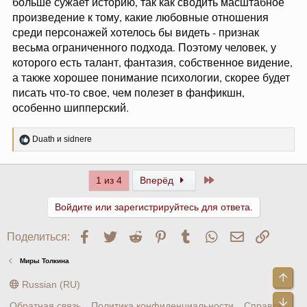
больше сужает историю, так как сводить масштабное
произведение к тому, какие любовные отношения
среди персонажей хотелось бы видеть - признак
весьма ограниченного подхода. Поэтому человек, у
которого есть талант, фантазия, собственное видение,
а также хорошее понимание психологии, скорее будет
писать что-то свое, чем полезет в фанфикшн,
особенно шипперский.
Р
Duath
и
sidnere
е
а
к
Последний
1 из 4
Вперёд
ц
и
и
Войдите или зарегистрируйтесь для ответа.
:
Facebook
Twitter
Reddit
Pinterest
Tumblr
WhatsApp
Электронна
Ссылк
Поделиться:
Миры Толкина
Све
Russian (RU)
Сни
Обратная связь
Политика конфиденциальности
Справка