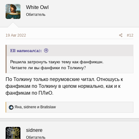
ц
White Owl
и
и
Обитатель
:
19 Авг 2022
#12
Ell написал(а):
Решила затронуть такую тему как фанфикшн.
Читаете ли вы фанфики по Толкину?
По Толкину только перумовские читал. Отношусь к
фанфикам по Толкину в целом нормально, как и к
фанфикам по ПЛиО.
Р
Яна
,
sidnere
и
Bratislaw
е
а
к
ц
sidnere
и
и
Обитатель