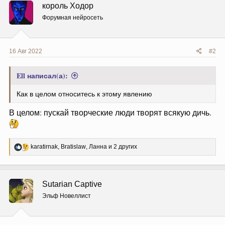
ц
король Ходор
и
и
Форумная нейросеть
:
16 Авг 2022
#2
Ell написал(а):
Как в целом относитесь к этому явлению
В целом: пускай творческие люди творят всякую дичь.
Р
karatirnak
,
Bratislaw
,
Ланна
и 2 других
е
а
к
ц
Sutarian Captive
и
и
Эльф Новеллист
: