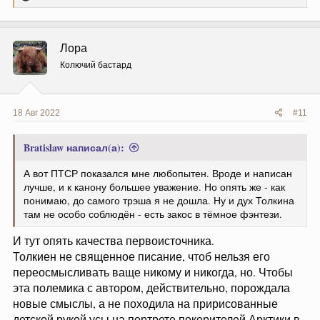
е
а
к
ц
Лора
и
и
Колючий бастард
:
18 Авг 2022
#11
Bratislaw написал(а):
А вот ПТСР показался мне любопытен. Вроде и написан
лучше, и к канону большее уважение. Но опять же - как
понимаю, до самого трэша я не дошла. Ну и дух Толкина
там не особо соблюдён - есть закос в тёмное фэнтези.
И тут опять качества первоисточника.
Толкиен не священное писание, чтоб нельзя его
переосмысливать ваще никому и никогда, но. Чтобы
эта полемика с автором, действительно, порождала
новые смыслы, а не походила на пририсованные
детской рукой усы на портрете покорителей Арктики в