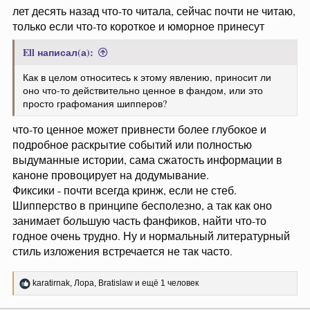
лет десять назад что-то читала, сейчас почти не читаю,
только если что-то короткое и юморное принесут
Ell написал(а):
Как в целом относитесь к этому явлению, приносит ли
оно что-то действительно ценное в фандом, или это
просто графомания шипперов?
что-то ценное может привнести более глубокое и
подробное раскрытие событий или полностью
выдуманные истории, сама сжатость информации в
каноне провоцирует на додумывание.
Фиксики - почти всегда кринж, если не стеб.
Шипперство в принципе бесполезно, а так как оно
занимает б
о
льшую часть фанфиков, найти что-то
годное очень трудно. Ну и нормальный литературный
стиль изложения встречается не так часто.
Р
karatirnak
,
Лора
,
Bratislaw
и ещё 1 человек
е
а