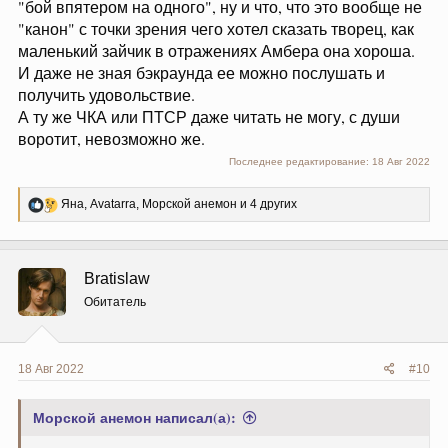
"бой впятером на одного", ну и что, что это вообще не
"канон" с точки зрения чего хотел сказать творец, как
маленький зайчик в отражениях Амбера она хороша.
И даже не зная бэкраунда ее можно послушать и
получить удовольствие.
А ту же ЧКА или ПТСР даже читать не могу, с души
воротит, невозможно же.
Последнее редактирование:
18 Авг 2022
Р
Яна
,
Avatarra
,
Морской анемон
и 4 других
е
а
к
ц
Bratislaw
и
и
Обитатель
:
18 Авг 2022
#10
Морской анемон написал(а):