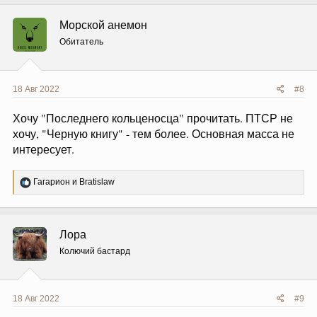
к
ц
Морской анемон
и
и
Обитатель
:
18 Авг 2022
#8
Хочу "Последнего кольценосца" прочитать. ПТСР не
хочу, "Черную книгу" - тем более. Основная масса не
интересует.
Р
Гагарион
и
Bratislaw
е
а
к
ц
Лора
и
и
Колючий бастард
:
18 Авг 2022
#9