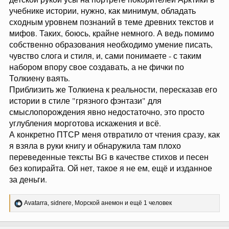
учебнике истории, нужно, как минимум, обладать
сходным уровнем познаний в теме древних текстов и
мифов. Таких, боюсь, крайне немного. А ведь помимо
собственно образования необходимо умение писать,
чувство слога и стиля, и, сами понимаете - с таким
набором впору свое создавать, а не фички по
Толкиену ваять.
Приблизить же Толкиена к реальности, пересказав его
истории в стиле "грязного фэнтази" для
смыслопорождения явно недостаточно, это просто
углубления морготова искажения и всё.
А конкретно ПТСР меня отвратило от чтения сразу, как
я взяла в руки книгу и обнаружила там плохо
переведенные тексты BG в качестве стихов и песен
без копирайта. Ой нет, такое я не ем, ещё и изданное
за деньги.
Р
Avatarra
,
sidnere
,
Морской анемон
и ещё 1 человек
е
а
к