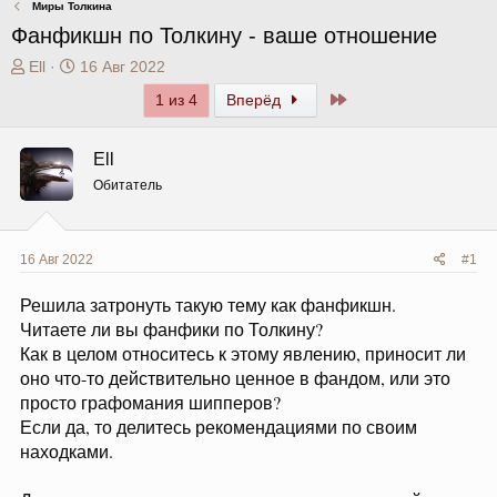
Миры Толкина
Фанфикшн по Толкину - ваше отношение
А
Д
Ell
16 Авг 2022
в
а
Последний
1 из 4
Вперёд
т
т
о
а
р
н
Ell
т
а
Обитатель
е
ч
м
а
ы
л
а
16 Авг 2022
#1
Решила затронуть такую тему как фанфикшн.
Читаете ли вы фанфики по Толкину?
Как в целом относитесь к этому явлению, приносит ли
оно что-то действительно ценное в фандом, или это
просто графомания шипперов?
Если да, то делитесь рекомендациями по своим
находками.