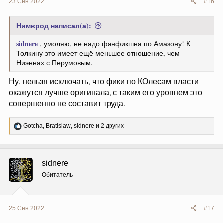
23 Сен 2022
#16
Нимврод написал(а):
sidnere
, умоляю, не надо фанфикшна по Амазону! К
Толкину это имеет ещё меньшее отношение, чем
Ниэннах с Перумовым.
Ну, нельзя исключать, что фики по КОлесам власти
окажутся лучше оригинала, с таким его уровнем это
совершенно не составит труда.
Р
Gotcha
,
Bratislaw
,
sidnere
и 2 других
е
а
к
ц
sidnere
и
и
Обитатель
:
25 Сен 2022
#17