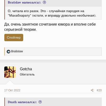
Bratislaw написал(а):
О, читала его разок. Это - случайная пародия на
"Махабхарату" (кстати, и вправду довольно необычная).
Да, очень занятное сочетание юмора и вполне себе
серьезной теории.
Спойлер
Р
Bratislaw
е
а
к
ц
Gotcha
и
и
Обитатель
:
17 Окт 2022
#20
Duath написал(а):