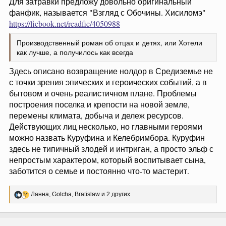
Для затравки предложу довольно оригинальный
фанфик, называется "Взгляд с Обочины. Хисиломэ"
https://ficbook.net/readfic/4050988
Производственный роман об отцах и детях, или Хотели
как лучше, а получилось как всегда
Здесь описано возвращение нолдор в Средиземье не
с точки зрения эпических и героических событий, а в
бытовом и очень реалистичном плане. Проблемы
построения поселка и крепости на новой земле,
перемены климата, добыча и дележ ресурсов.
Действующих лиц несколько, но главными героями
можно назвать Куруфина и Келебримбора. Куруфин
здесь не типичный злодей и интриган, а просто эльф с
непростым характером, который воспитывает сына,
заботится о семье и постоянно что-то мастерит.
Р
Ланна
,
Gotcha
,
Bratislaw
и 2 других
е
а
к