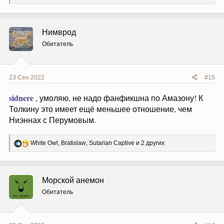
е
а
к
ц
Нимврод
и
и
Обитатель
:
23 Сен 2022
#15
sidnere
, умоляю, не надо фанфикшна по Амазону! К
Толкину это имеет ещё меньшее отношение, чем
Ниэннах с Перумовым.
Р
White Owl
,
Bratislaw
,
Sutarian Captive
и 2 других
е
а
к
ц
Морской анемон
и
и
Обитатель
: