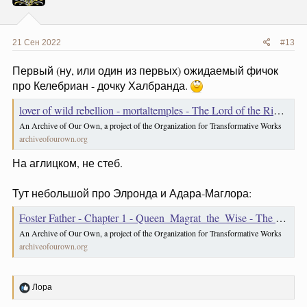
:
21 Сен 2022
#13
Первый (ну, или один из первых) ожидаемый фичок
про Келебриан - дочку Халбранда.
lover of wild rebellion - mortaltemples - The Lord of the Rings - All Media Types [Archive of Our Own]
An Archive of Our Own, a project of the Organization for Transformative Works
archiveofourown.org
На аглицком, не стеб.
Тут небольшой про Элронда и Адара-Маглора:
Foster Father - Chapter 1 - Queen_Magrat_the_Wise - The Lord of the Rings: The Rings of Power (TV 2022) [Archive of Our Own]
An Archive of Our Own, a project of the Organization for Transformative Works
archiveofourown.org
Р
Лора
е