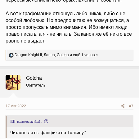
А вот к графомании отношусь либо никак, либо с не
особой любовью. Но предпочитаю не возмущаться, а
просто пропускать мимо внимания. Ибо имеют люди
право писать, а я - не читать. За канон же её никто всё
равно не выдаст.
Р
Dragon Knight II
,
Ланна
,
Gotcha
и ещё 1 человек
е
а
к
ц
Gotcha
и
и
Обитатель
:
17 Авг 2022
#7
Ell написал(а):
Читаете ли вы фанфики по Толкину?