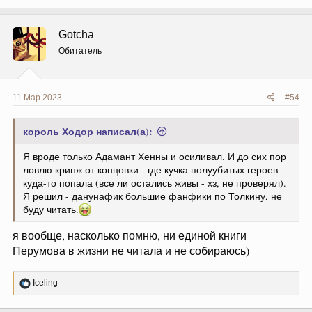
Gotcha
Обитатель
11 Мар 2023
#54
король Ходор написал(а):
Я вроде только Адамант Хенны и осиливал. И до сих пор
ловлю кринж от концовки - где кучка полуубитых героев
куда-то попала (все ли остались живы - хз, не проверял).
Я решил - данунафик большие фанфики по Толкину, не
буду читать.
я вообще, насколько помню, ни единой книги
Перумова в жизни не читала и не собираюсь)
Р
Iceling
е
а