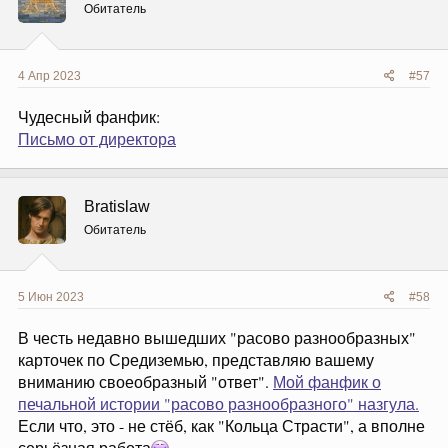
и
Обитатель
:
4 Апр 2023
#57
Чудесный фанфик:
Письмо от директора
Bratislaw
Обитатель
5 Июн 2023
#58
В честь недавно вышедших "расово разнообразных"
карточек по Средиземью, представляю вашему
вниманию своеобразный "ответ".
Мой фанфик о
печальной истории "расово разнообразного" назгула.
Если что, это - не стёб, как "Кольца Страсти", а вполне
серьёзная работа