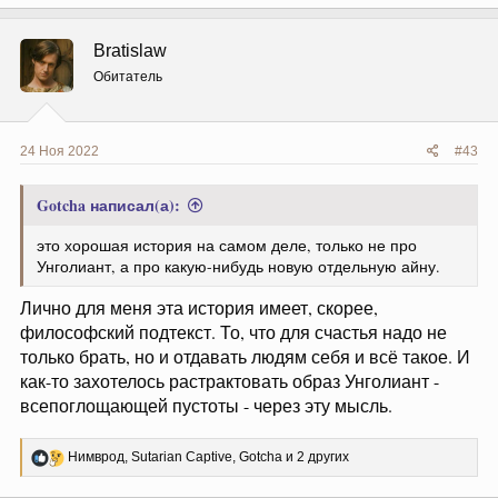
а
к
ц
Bratislaw
и
и
Обитатель
:
24 Ноя 2022
#43
Gotcha написал(а):
это хорошая история на самом деле, только не про
Унголиант, а про какую-нибудь новую отдельную айну.
Лично для меня эта история имеет, скорее,
философский подтекст. То, что для счастья надо не
только брать, но и отдавать людям себя и всё такое. И
как-то захотелось растрактовать образ Унголиант -
всепоглощающей пустоты - через эту мысль.
Р
Нимврод
,
Sutarian Captive
,
Gotcha
и 2 других
е
а