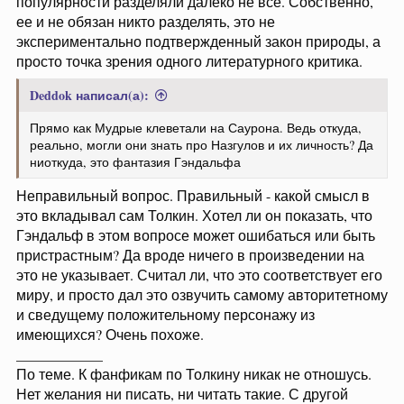
популярности разделяли далеко не все. Собственно,
ее и не обязан никто разделять, это не
экспериментально подтвержденный закон природы, а
просто точка зрения одного литературного критика.
Deddok написал(а):
Прямо как Мудрые клеветали на Саурона. Ведь откуда,
реально, могли они знать про Назгулов и их личность? Да
ниоткуда, это фантазия Гэндальфа
Неправильный вопрос. Правильный - какой смысл в
это вкладывал сам Толкин. Хотел ли он показать, что
Гэндальф в этом вопросе может ошибаться или быть
пристрастным? Да вроде ничего в произведении на
это не указывает. Считал ли, что это соответствует его
миру, и просто дал это озвучить самому авторитетному
и сведущему положительному персонажу из
имеющихся? Очень похоже.
____________
По теме. К фанфикам по Толкину никак не отношусь.
Нет желания ни писать, ни читать такие. С другой