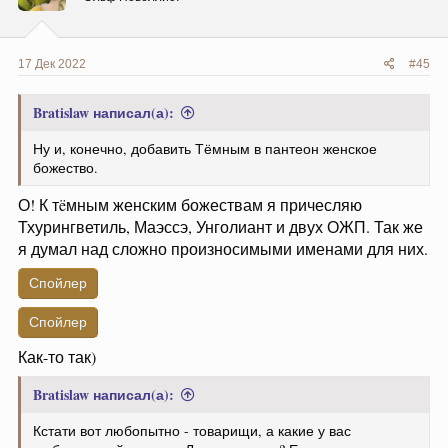
:
17 Дек 2022
#45
Bratislaw написал(а):
Ну и, конечно, добавить Тёмным в пантеон женское
божество.
О! К тëмным женским божествам я причесляю
Тхурингветиль, Маэссэ, Унголиант и двух ОЖП. Так же
я думал над сложно произносимыми именами для них.
Спойлер
Спойлер
Как-то так)
Bratislaw написал(а):
Кстати вот любопытно - товарищи, а какие у вас