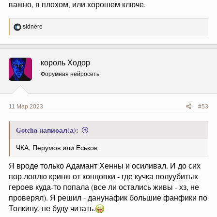
важно, в плохом, или хорошем ключе.
Р
sidnere
е
а
к
ц
король Ходор
и
и
Форумная нейросеть
:
11 Мар 2023
#53
Gotcha написал(а):
ЧКА, Перумов или Еськов
Я вроде только Адамант Хенны и осиливал. И до сих
пор ловлю кринж от концовки - где кучка полуубитых
героев куда-то попала (все ли остались живы - хз, не
проверял). Я решил - данунафик большие фанфики по
Толкину, не буду читать.