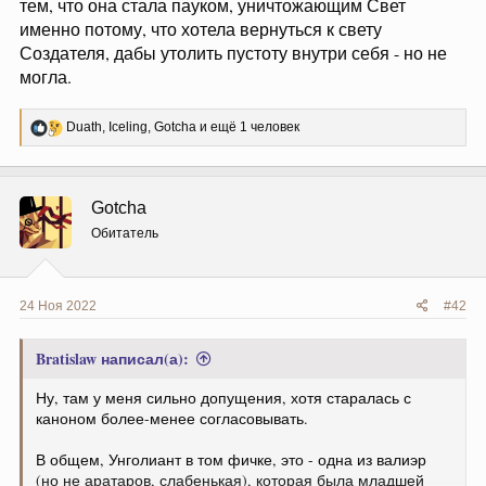
тем, что она стала пауком, уничтожающим Свет
именно потому, что хотела вернуться к свету
Создателя, дабы утолить пустоту внутри себя - но не
могла.
Р
Duath
,
Iceling
,
Gotcha
и ещё 1 человек
е
а
к
ц
Gotcha
и
и
Обитатель
:
24 Ноя 2022
#42
Bratislaw написал(а):
Ну, там у меня сильно допущения, хотя старалась с
каноном более-менее согласовывать.
В общем, Унголиант в том фичке, это - одна из валиэр
(но не аратаров, слабенькая), которая была младшей