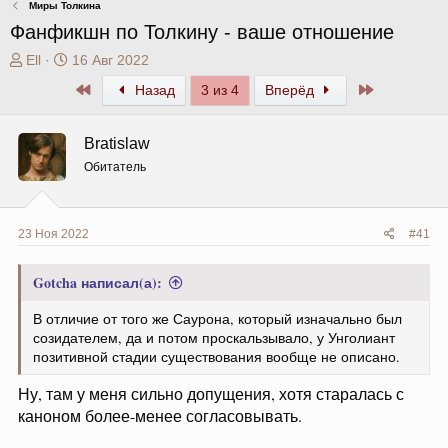
Миры Толкина
Фанфикшн по Толкину - ваше отношение
А
Д
Ell
16 Авг 2022
в
а
Первый
Последний
Назад
3 из 4
Вперёд
т
т
о
а
р
н
Bratislaw
т
а
Обитатель
е
ч
м
а
ы
л
а
23 Ноя 2022
#41
Gotcha написал(а):
В отличие от того же Саурона, который изначально был
созидателем, да и потом проскальзывало, у Унголиант
позитивной стадии существования вообще не описано.
Ну, там у меня сильно допущения, хотя старалась с
каноном более-менее согласовывать.