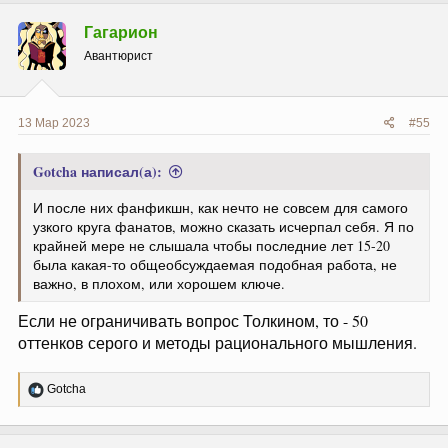
к
ц
Гагарион
и
и
Авантюрист
:
13 Мар 2023
#55
Gotcha написал(а):
И после них фанфикшн, как нечто не совсем для самого
узкого круга фанатов, можно сказать исчерпал себя. Я по
крайней мере не слышала чтобы последние лет 15-20
была какая-то общеобсуждаемая подобная работа, не
важно, в плохом, или хорошем ключе.
Если не ограничивать вопрос Толкином, то - 50
оттенков серого и методы рационального мышления.
Р
Gotcha
е
а
к