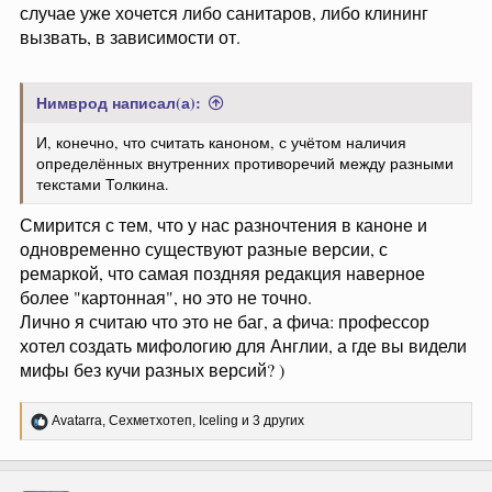
случае уже хочется либо санитаров, либо клининг
вызвать, в зависимости от.
Нимврод написал(а):
И, конечно, что считать каноном, с учётом наличия
определённых внутренних противоречий между разными
текстами Толкина.
Смирится с тем, что у нас разночтения в каноне и
одновременно существуют разные версии, с
ремаркой, что самая поздняя редакция наверное
более "картонная", но это не точно.
Лично я считаю что это не баг, а фича: профессор
хотел создать мифологию для Англии, а где вы видели
мифы без кучи разных версий? )
Р
Avatarra
,
Сехметхотеп
,
Iceling
и 3 других
е
а
к
ц