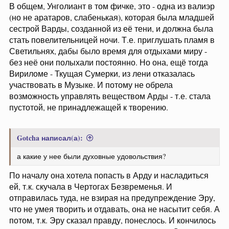
В общем, Унголиант в том фичке, это - одна из валиэр
(но не аратаров, слабенькая), которая была младшей
сестрой Варды, созданной из её тени, и должна была
стать повелительницей ночи. Т.е. приглушать пламя в
Светильнях, дабы было время для отдыхами миру -
без неё они полыхали постоянно. Но она, ещё тогда
Вириломе - Ткущая Сумерки, из лени отказалась
участвовать в Музыке. И потому не обрела
возможность управлять веществом Арды - т.е. стала
пустотой, не принадлежащей к творению.
Gotcha написал(а):
а какие у нее были духовные удовольствия?
По началу она хотела попасть в Арду и насладиться
ей, т.к. скучала в Чертогах Безвременья. И
отправилась туда, не взирая на предупреждение Эру,
что не умея творить и отдавать, она не насытит себя. А
потом, т.к. Эру сказал правду, понеслось. И кончилось