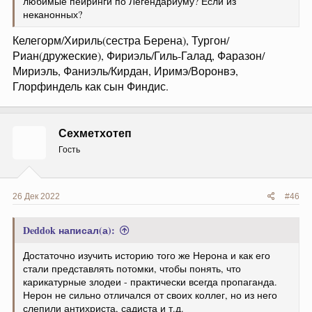
любимые пейринги по Легендариуму? Если из
неканонных?
Келегорм/Хириль(сестра Берена), Тургон/
Риан(дружеские), Фириэль/Гиль-Галад, Фаразон/
Мириэль, Фаниэль/Кирдан, Иримэ/Воронвэ,
Глорфиндель как сын Финдис.
Сехметхотеп
Гость
26 Дек 2022
#46
Deddok написал(а):
Достаточно изучить историю того же Нерона и как его
стали представлять потомки, чтобы понять, что
карикатурные злодеи - практически всегда пропаганда.
Нерон не сильно отличался от своих коллег, но из него
слепили антихриста, садиста и т.д.