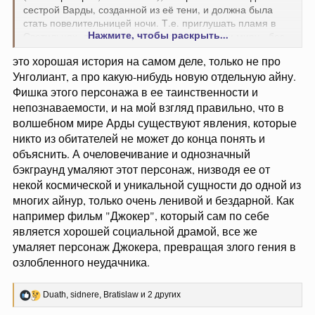
сестрой Варды, созданной из её тени, и должна была
стать повелительницей ночи. Т.е. приглушать пламя в
Нажмите, чтобы раскрыть...
Светильнях, дабы было время для отдыхами миру - без
неё они полыхали постоянно. Но она, ещё тогда
это хорошая история на самом деле, только не про
Вириломе - Ткущая Сумерки, из лени отказалась
Унголиант, а про какую-нибудь новую отдельную айну.
участвовать в Музыке. И потому не обрела возможность
управлять веществом Арды - т.е. стала пустотой, не
Фишка этого персонажа в ее таинственности и
принадлежащей к творению.
непознаваемости, и на мой взгляд правильно, что в
волшебном мире Арды существуют явления, которые
никто из обитателей не может до конца понять и
По началу она хотела попасть в Арду и насладиться ей,
объяснить. А очеловечивание и однозначный
т.к. скучала в Чертогах Безвременья. И отправилась туда,
бэкграунд умаляют этот персонаж, низводя ее от
не взирая на предупреждение Эру, что не умея творить и
отдавать, она не насытит себя. А потом, т.к. Эру сказал
некой космической и уникальной сущности до одной из
правду, понеслось. И кончилось тем, что она стала
многих айнур, только очень ленивой и бездарной. Как
пауком, уничтожающим Свет именно потому, что хотела
например фильм "Джокер", который сам по себе
вернуться к свету Создателя, дабы утолить пустоту
является хорошей социальной драмой, все же
внутри себя - но не могла.
умаляет персонаж Джокера, превращая злого гения в
озлобленного неудачника.
Р
Duath
,
sidnere
,
Bratislaw
и 2 других
е