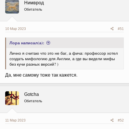
Нимврод
и
и
Обитатель
:
10 Мар 2023
#51
Лора написал(а):
Лично я считаю что это не баг, а фича: профессор хотел
создать мифологию для Англии, а где вы видели мифы
без кучи разных версий? )
Да, мне самому тоже так кажется.
Gotcha
Обитатель
11 Мар 2023
#52