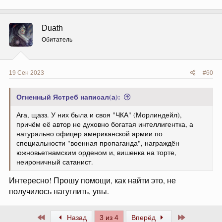
а
к
ц
Duath
и
и
Обитатель
:
19 Сен 2023
#60
Огненный Ястреб написал(а):
Ага, щазз. У них была и своя "ЧКА" (Морлиндейл),
причём её автор не духовно богатая интеллигентка, а
натурально офицер американской армии по
специальности "военная пропаганда", награждён
южновьетнамским орденом и, вишенка на торте,
неироничный сатанист.
Интересно! Прошу помощи, как найти это, не
получилось нагуглить, увы.
Первый
Последний
Назад
3 из 4
Вперёд