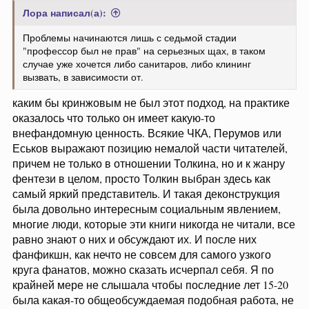
Лора написал(а):
Проблемы начинаются лишь с седьмой стадии
"профессор был не прав" на серьезных щах, в таком
случае уже хочется либо санитаров, либо клининг
вызвать, в зависимости от.
каким бы кринжовым не был этот подход, на практике
оказалось что только он имеет какую-то
внефандомную ценность. Всякие ЧКА, Перумов или
Еськов выражают позицию немалой части читателей,
причем не только в отношении Толкина, но и к жанру
фентези в целом, просто Толкин выбран здесь как
самый яркий представитель. И такая деконструкция
была довольно интересным социальным явлением,
многие люди, которые эти книги никогда не читали, все
равно знают о них и обсуждают их. И после них
фанфикшн, как нечто не совсем для самого узкого
круга фанатов, можно сказать исчерпал себя. Я по
крайней мере не слышала чтобы последние лет 15-20
была какая-то общеобсуждаемая подобная работа, не