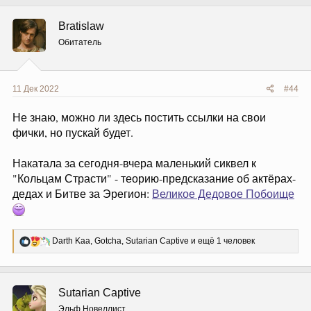
к
ц
Bratislaw
и
и
Обитатель
:
11 Дек 2022
#44
Не знаю, можно ли здесь постить ссылки на свои
фички, но пускай будет.
Накатала за сегодня-вчера маленький сиквел к
"Кольцам Страсти" - теорию-предсказание об актёрах-
дедах и Битве за Эрегион:
Великое Дедовое Побоище
Р
Darth Kaa
,
Gotcha
,
Sutarian Captive
и ещё 1 человек
е
а
к
ц
Sutarian Captive
и
и
Эльф Новеллист