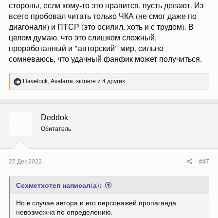
стороны, если кому-то это нравится, пусть делают. Из
всего пробовал читать только ЧКА (не смог даже по
диагонали) и ПТСР (это осилил, хоть и с трудом). В
целом думаю, что это слишком сложный,
проработанный и "авторский" мир, сильно
сомневаюсь, что удачный фанфик может получиться.
Р
Havelock
,
Avatarra
,
sidnere
и 4 других
е
а
к
ц
Deddok
и
и
Обитатель
:
27 Дек 2022
#47
Сехметхотеп написал(а):
Но в случае автора и его персонажей пропаганда
невозможна по определению.