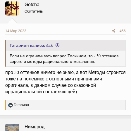
ц
Gotcha
и
и
Обитатель
:
14 Мар 2023
#56
Гагарион написал(а):
Если не ограничивать вопрос Толкином, то - 50 оттенков
серого и методы рационального мышления.
про 50 оттенков ничего не знаю, а вот Методы строится
тоже на полемике с основными принципами
оригинала, в данном случае со сказочной
иррациональной составляющей)
Р
Гагарион
е
а
к
ц
Нимврод
и