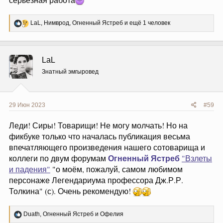
Р
LaL
,
Нимврод
,
Огненный Ястреб
и ещё 1 человек
е
а
к
ц
LaL
и
и
Знатный эмгыровед
:
29 Июн 2023
#59
Леди! Сиры! Товарищи! Не могу молчать! Но на
фикбуке только что началась публикация весьма
впечатляющего произведения нашего сотоварища и
Огненный Ястреб
коллеги по двум форумам
"Взлеты
и падения"
"о моём, пожалуй, самом любимом
персонаже Легендариума профессора Дж.Р.Р.
Толкина" (с). Очень рекомендую!
Р
Duath
,
Огненный Ястреб
и
Офелия
е