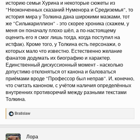
историю семьи Хурина и некоторые сюжеты из
"Неоконченных сказаний Нуменора и Средиземья", то
история мира у Толкина дана широкими мазками, тот
же "Сильмариллион" - это скорее хроника (скажем, у
меня он поначалу плохо шёл, а по-настоящему
оценить его я смог лишь тогда, когда поступил на
истфак). Кроме того, у Толкина есть персонажи, о
которых мало что известно. Естественно желание
фанатов додумать их биографию и характер.
Единственный дискуссионный момент - насколько
допустимо отклоняться от канона и баловаться
приёмами вроде "Профессор был неправ". И, конечно,
что считать каноном, с учётом наличия определённых
внутренних противоречий между разными текстами
Толкина.
Р
Bratislaw
е
а
к
ц
Лора
и