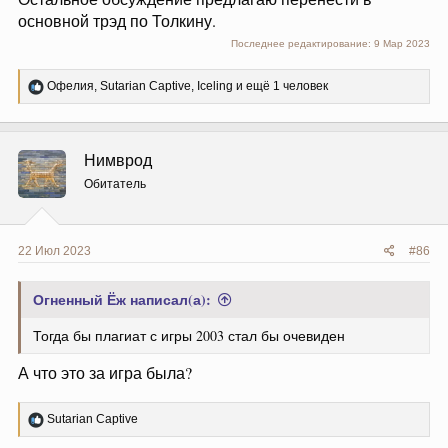
основной трэд по Толкину.
Последнее редактирование:
9 Мар 2023
Р
Офелия
,
Sutarian Captive
,
Iceling
и ещё 1 человек
е
а
к
ц
Нимврод
и
и
Обитатель
:
22 Июл 2023
#86
Огненный Ёж написал(а):
Тогда бы плагиат с игры 2003 стал бы очевиден
А что это за игра была?
Р
Sutarian Captive
е