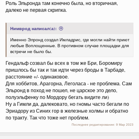
Роль Эльронда там конечно была, но вторичная,
далеко не первая скрипка.
Нимврод написал(а):
Именно Элронд создал Имладрис, где могли найти приют
любые Воплощенные. В противном случае площадки для
встречи не было бы.
Гендальф созвал бы всех в том же Бри, Боромиру
пришлось бы так и так идти через броды в Тарбаде,
расстояние +/- одинаковое.
Для хоббитов, Арагорна, Леголаса - не проблема. Сам
Эльронд в поход не пошел, не царское это дело,
полуэльфенку по Мордору бегать видите ли)
Ну а Гимли да, далековато, но гномы часто бегали по
Эриадору из Синих гор в железные холмы и обратно
по тракту. Так что тоже нет проблем.
Последнее редактирование:
9 Мар 2023