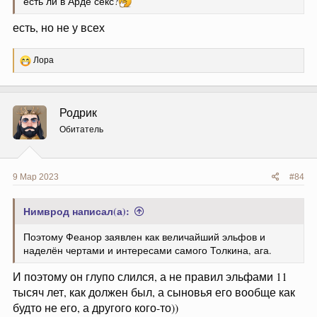
есть ли в Арде секс?
есть, но не у всех
Р
Лора
е
а
к
ц
Родрик
и
и
Обитатель
:
9 Мар 2023
#84
Нимврод написал(а):
Поэтому Феанор заявлен как величайший эльфов и
наделён чертами и интересами самого Толкина, ага.
И поэтому он глупо слился, а не правил эльфами 11
тысяч лет, как должен был, а сыновья его вообще как
будто не его, а другого кого-то))