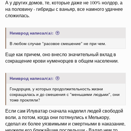
А у других домов, те, которые даже не 100% нолдор, а
на половину - гибриды с ваньяр, все намного удачнее
сложилась.
Нимврод написал(а):
В любом случае "расовое смешение" не при чем.
Еще как причем, оно внесло значительный вклад в
сокращение крови нуменорцев в общем населении.
Нимврод написал(а):
Гондорцев, у которых продолжительность жизни
сокращалась и до смешения с "меньшими людьми", они
тоже прокляли?
Если сам Илуватар сначала наделил людей свободой
воли, а потом, когда они потянулись к Мелькору,
сделал их более уязвимыми и смертными в наказание,
неужели его ближайшие последыши - Валар чем то