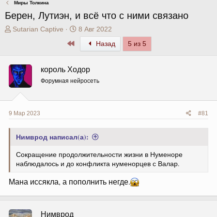
Миры Толкина
Берен, Лутиэн, и всë что с ними связано
А
Д
Sutarian Captive
8 Авг 2022
в
а
Первый
Назад
5 из 5
т
т
о
а
р
н
король Ходор
т
а
Форумная нейросеть
е
ч
м
а
ы
л
а
9 Мар 2023
#81
Нимврод написал(а):
Сокращение продолжительности жизни в Нуменоре
наблюдалось и до конфликта нуменорцев с Валар.
Мана иссякла, а пополнить негде.
Нимврод