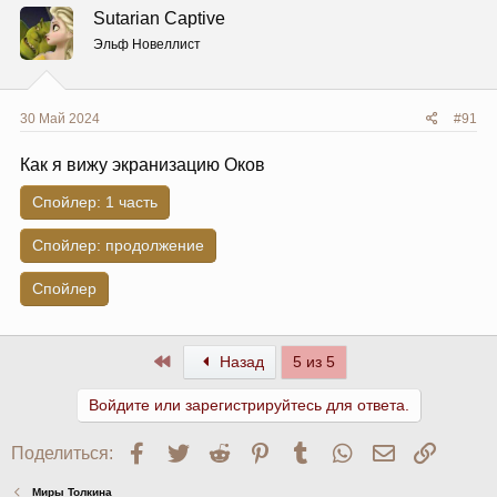
Sutarian Captive
Эльф Новеллист
30 Май 2024
#91
Как я вижу экранизацию Оков
Спойлер:
1 часть
Спойлер:
продолжение
Спойлер
Первый
Назад
5 из 5
Войдите или зарегистрируйтесь для ответа.
Facebook
Twitter
Reddit
Pinterest
Tumblr
WhatsApp
Электронна
Ссылк
Поделиться:
Миры Толкина