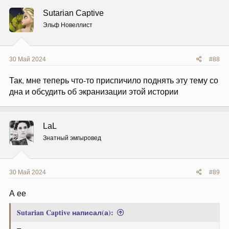
ц
Sutarian Captive
и
и
Эльф Новеллист
:
30 Май 2024
#88
Так, мне теперь что-то приспичило поднять эту тему со
дна и обсудить об экранизации этой истории
LaL
Знатный эмгыровед
30 Май 2024
#89
А ее
Sutarian Captive написал(а):