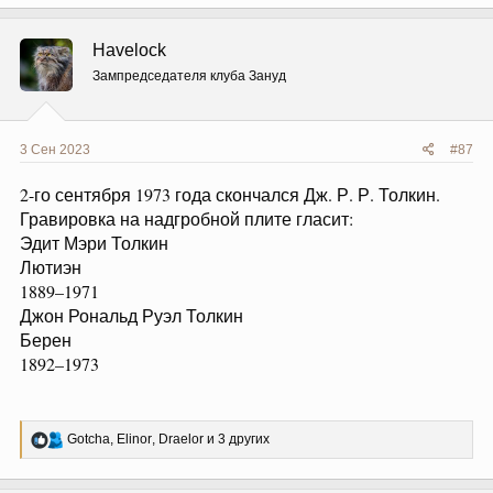
а
к
ц
Havelock
и
и
Зампредседателя клуба Зануд
:
3 Сен 2023
#87
2-го сентября 1973 года скончался Дж. Р. Р. Толкин.
Гравировка на надгробной плите гласит:
Эдит Мэри Толкин
Лютиэн
1889–1971
Джон Рональд Руэл Толкин
Берен
1892–1973
Р
Gotcha
,
Elinor
,
Draelor
и 3 других
е
а
к