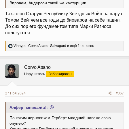
Впрочем, Андерсон такой же халтурщик.
Так-то он Старую Республику Звездных Войн на пару с
Томом Вейтчем все годы до биоваров на себе тащил.
До сих пор его фундаментом типа Марки Рагноса
пользуются.
Р
Vinnypu
,
Corvo Attano
,
Salvagard
и ещё 1 человек
е
а
к
ц
Corvo Attano
и
и
Нарушитель
Заблокирован
:
27 Ноя 2024
#367
Алфер написал(а):
По каким черновикам Герберт младший наваял свою
опупею?
Кроме прочего Герберт мл плохой писатель и соавтор