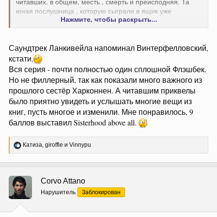
читавших, в общем, месть , смерть и преисподняя. Та
юная послушница , которую сыграли в ящик уже
Нажмите, чтобы раскрыть...
вызывает значительные вопросы о том, кто она и каково
её происхождение.
Раскрывают сущность Валии и дают
ей словесные характеристики. Самое приближённое-
Саундтрек Ланкивейла напоминал Винтерфелловский,
ведьма.
кстати.
Спойлер:
Ещё один пикник на скале
Вся серия - почти полностью один сплошной Флэшбек.
Но не филлерный, так как показали много важного из
прошлого сестёр Харконнен. А читавшим приквелы
было приятно увидеть и услышать многие вещи из
книг, пусть многое и изменили. Мне понравилось, 9
баллов выставил Sisterhood above all.
Р
Катиза
,
giroffle
и
Vinnypu
е
а
к
ц
Corvo Attano
и
и
Нарушитель
Заблокирован
: