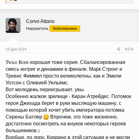
е
а
к
ц
Corvo Attano
и
и
Нарушитель
Заблокирован
:
10 Дек 2024
#379
Twice Born хорошая тоже серия. Сбалансированная
смесь интриг и динамики в финале. Марк Стронг и
Тревис Фиммел просто великолепны, как и Эмили
Уотсон с Оливией Уильямс.
Вот молодежь переигрывает, увы.
Особенно жалкое зрелище - Киран Атрейдес. Потомок
героя Джихада берет в руки мыслящую машину, с
помощью которой хочет убить императора-потомка
Серены Батлер
Впрочем, это тоже жизненно,
достаточно посмотреть на внуков некоторых героев
большевиков.)
Вообще, по лору, Коррино в этой ситуации и не могли