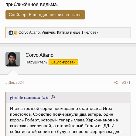
приближённое-ведьма.
Спойлер:
Ещё один пикник на скале
Р
Corvo Attano
,
Vinnypu
,
Катиза
и ещё 1 человек
е
а
к
ц
Corvo Attano
и
и
Нарушитель
Заблокирован
:
5 Дек 2024
#371
giroffle написал(а):
Итак в третьей серии неожиданно стартовала Игра
престолов. Сходство подчеркнули два актёра, один
король Роберт, который теперь глава Харконненов на
выселках вселенной, а второй-юный Талли из ДД. И
события этой серии не будут наверное сюрпризом для