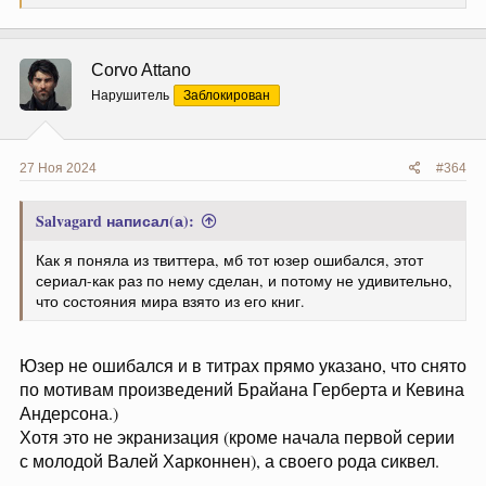
е
а
к
ц
Corvo Attano
и
и
Нарушитель
Заблокирован
:
27 Ноя 2024
#364
Salvagard написал(а):
Как я поняла из твиттера, мб тот юзер ошибался, этот
сериал-как раз по нему сделан, и потому не удивительно,
что состояния мира взято из его книг.
Юзер не ошибался и в титрах прямо указано, что снято
по мотивам произведений Брайана Герберта и Кевина
Андерсона.)
Хотя это не экранизация (кроме начала первой серии
с молодой Валей Харконнен), а своего рода сиквел.