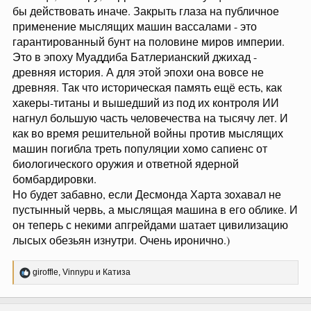
бы действовать иначе. Закрыть глаза на публичное
применение мыслящих машин вассалами - это
гарантированный бунт на половине миров империи.
Это в эпоху Муаддиба Батлерианский джихад -
древняя история. А для этой эпохи она вовсе не
древняя. Так что историческая память ещё есть, как
хакеры-титаны и вышедший из под их контроля ИИ
нагнул большую часть человечества на тысячу лет. И
как во время решительной войны против мыслящих
машин погибла треть популяции хомо сапиенс от
биологического оружия и ответной ядерной
бомбардировки.
Но будет забавно, если Десмонда Харта зохавал не
пустынный червь, а мыслящая машина в его облике. И
он теперь с некими апгрейдами шатает цивилизацию
лысых обезьян изнутри. Очень иронично.)
Р
giroffle
,
Vinnypu
и
Катиза
е
а
к