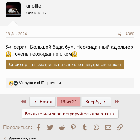
ц
giroffle
и
и
Обитатель
:
18 Дек 2024
#380
5-я серия. Большой бада бум. Неожиданный адюльтер
, очень неожиданно с кем
Спойлер:
Ты смотришь на спектакль внутри спектакля
Р
Vinnypu
и
вНЕ-времени
е
а
к
Первый
Последни
Назад
19 из 21
Вперёд
ц
и
и
Войдите или зарегистрируйтесь для ответа.
:
Facebook
Twitter
Reddit
Pinterest
Tumblr
WhatsApp
Электронна
Ссылк
Поделиться:
Другие фэндомы