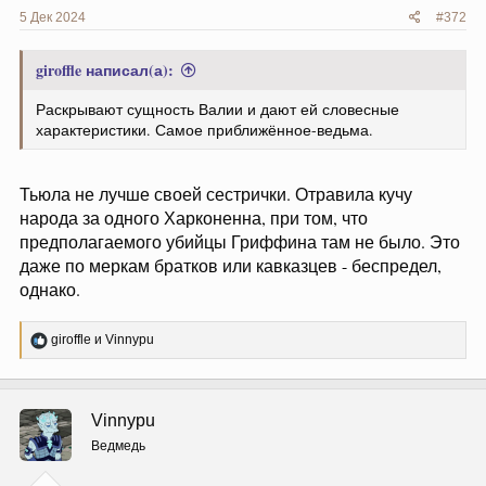
5 Дек 2024
#372
giroffle написал(а):
Раскрывают сущность Валии и дают ей словесные
характеристики. Самое приближённое-ведьма.
Тьюла не лучше своей сестрички. Отравила кучу
народа за одного Харконенна, при том, что
предполагаемого убийцы Гриффина там не было. Это
даже по меркам братков или кавказцев - беспредел,
однако.
Р
giroffle
и
Vinnypu
е
а
к
ц
Vinnypu
и
и
Ведмедь
: