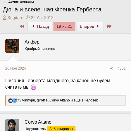
Другие фэндомы
Дюна и вселенная Френка Герберта
А
Д
Kegdan
22 Авг 2012
в
а
Первый
Последни
Назад
19 из 21
Вперёд
т
т
о
а
р
н
Алфер
т
а
Храбрый пирожок
е
ч
м
а
ы
л
а
26 Ноя 2024
#361
Писания Герберта младшего, за канон не будем
считать мы
Р
Vinnypu
,
giroffle
,
Corvo Attano
и ещё 1 человек
е
а
к
ц
Corvo Attano
и
и
Нарушитель
Заблокирован