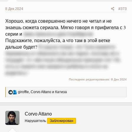
8 Дек 2024
#373
Хорошо, когда совершенно ничего не читал и не
знаешь сюжета сериала. Мягко говоря я прифигела с 3
серии и
зима пришла в дом Атрейдесов
Подскажите, пожалуйста, а что там в этой ветке
дальше будет?
Я нашла только, что Тула окажется
беременна от убиенного ею же парня, поэтому её и
пощадят. А с местным обещанным принцем что? Он
есть в сюжете или никакого ребёнка в итоге не
родилось?
Последнее редактирование:
8 Дек 2024
Р
giroffle
,
Corvo Attano
и
Катиза
е
а
к
ц
Corvo Attano
и
и
Нарушитель
Заблокирован
: