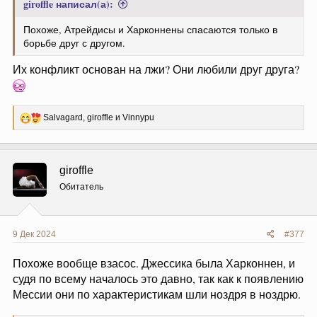
giroffle написал(а):
Похоже, Атрейдисы и Харконнены спасаются только в
борьбе друг с другом.
Их конфликт основан на лжи? Они любили друг друга?
Р
Salvagard
,
giroffle
и
Vinnypu
е
а
к
ц
giroffle
и
и
Обитатель
:
9 Дек 2024
#377
Похоже вообще взасос. Джессика была Харконнен, и
судя по всему началось это давно, так как к появлению
Мессии они по характеристикам шли ноздря в ноздрю.