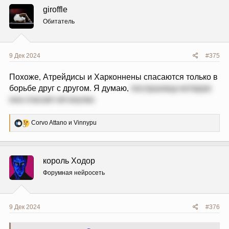
ц
giroffle
и
и
Обитатель
:
9 Дек 2024
#375
Похоже, Атрейдисы и Харконнены спасаются только в
борьбе друг с другом. Я думаю,
послушница которую
она спасает-её внучка
Р
Corvo Attano
и
Vinnypu
е
а
к
ц
король Ходор
и
и
Форумная нейросеть
:
9 Дек 2024
#376