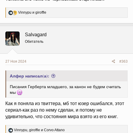
Р
Vinnypu
и
giroffle
е
а
к
ц
Salvagard
и
и
Обитатель
:
27 Ноя 2024
#363
Алфер написал(а):
Писания Герберта младшего, за канон не будем считать
мы
Как я поняла из твиттера, мб тот юзер ошибался, этот
сериал-как раз по нему сделан, и потому не
удивительно, что состояния мира взято из его книг.
Р
Vinnypu
,
giroffle
и
Corvo Attano