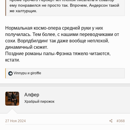
ему понравился не просто так. Впрочем, Андерсон такой
же халтурщик.
Нормальная космо-опера средней руки у них
получилась. Тем более, с нашими переводчиками от
сохи. Ворлдбилдинг так даже вообще неплохой,
динамичный сюжет.
Поздние романы папы-Фрэнка тяжело читаются,
кстати.
Р
Vinnypu
и
giroffle
е
а
к
ц
Алфер
и
и
Храбрый пирожок
:
27 Ноя 2024
#368