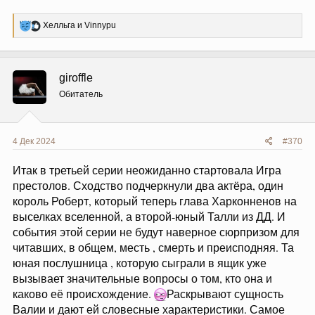
Р
Хелльга
и
Vinnypu
е
а
к
ц
giroffle
и
и
Обитатель
:
4 Дек 2024
#370
Итак в третьей серии неожиданно стартовала Игра
престолов. Сходство подчеркнули два актёра, один
король Роберт, который теперь глава Харконненов на
выселках вселенной, а второй-юный Талли из ДД. И
события этой серии не будут наверное сюрпризом для
читавших, в общем, месть , смерть и преисподняя. Та
юная послушница , которую сыграли в ящик уже
вызывает значительные вопросы о том, кто она и
каково её происхождение.
Раскрывают сущность
Валии и дают ей словесные характеристики. Самое