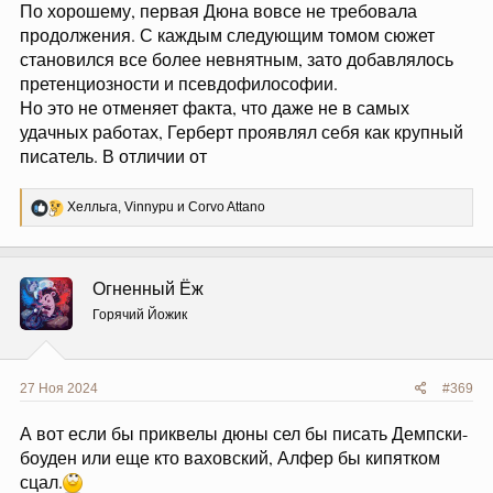
По хорошему, первая Дюна вовсе не требовала
продолжения. С каждым следующим томом сюжет
становился все более невнятным, зато добавлялось
претенциозности и псевдофилософии.
Но это не отменяет факта, что даже не в самых
удачных работах, Герберт проявлял себя как крупный
писатель. В отличии от
Р
Хелльга
,
Vinnypu
и
Corvo Attano
е
а
к
ц
Огненный Ёж
и
и
Горячий Йожик
:
27 Ноя 2024
#369
А вот если бы приквелы дюны сел бы писать Демпски-
боуден или еще кто ваховский, Алфер бы кипятком
сцал.