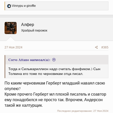
Р
Vinnypu
и
giroffle
е
а
к
ц
Алфер
и
и
Храбрый пирожок
:
27 Ноя 2024
#365
Corvo Attano написал(а):
Тогда и Сильмариллион надо считать фанфиком.) Сын
Толкина его тоже по черновикам отца писал.
По каким черновикам Герберт младший наваял свою
опупею?
Кроме прочего Герберт мл плохой писатель и соавтор
ему понадобился не просто так. Впрочем, Андерсон
такой же халтурщик.
Последнее редактирование:
27 Ноя 2024