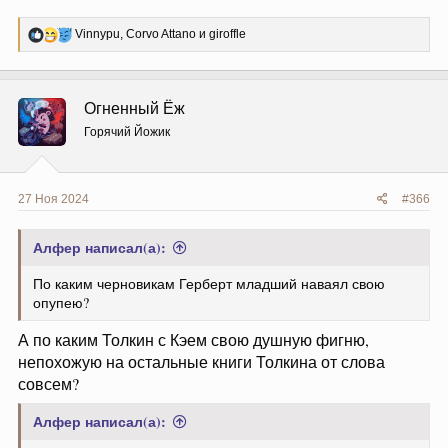
Р
Vinnypu
,
Corvo Attano
и
giroffle
е
а
к
ц
Огненный Ёж
и
и
Горячий Йожик
:
27 Ноя 2024
#366
Алфер написал(а):
По каким черновикам Герберт младший наваял свою
опупею?
А по каким Толкин с Кэем свою душную фигню,
непохожую на остальные книги Толкина от слова
совсем?
Алфер написал(а):