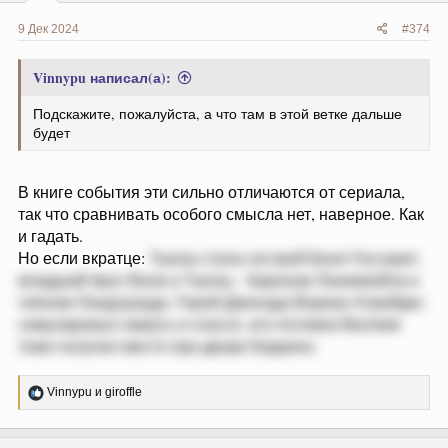
9 Дек 2024
#374
Vinnypu написал(а):
Подскажите, пожалуйста, а что там в этой ветке дальше
будет
В книге события эти сильно отличаются от сериала,
так что сравнивать особого смысла нет, наверное. Как
и гадать.
Но если вкратце:
Тьюла стала сестрой Бене Гессерит,
младший брат Вали и Тьюлы - бароном Ланкивейла и
членом Ландсраада. Герой Джихада Вориан Атрейдес
симулировал смерть и спасся, его потомок Виллем
тоже получил место при дворе Коррино.
Р
Vinnypu
и
giroffle
е
а
к