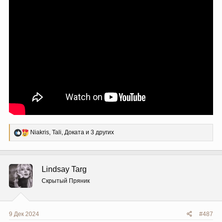
Р
Niakris
,
Tali
,
Доката
и 3 других
е
а
к
ц
Lindsay Targ
и
и
Скрытый Пряник
:
9 Дек 2024
#487