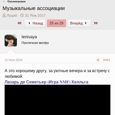
Околоигровое
Музыкальные ассоциации
А
Д
Луций
31 Янв 2017
в
а
Первый
Последни
Назад
25 из 29
Вперёд
т
т
о
а
р
н
lenivaya
т
а
Приличная милфа
е
ч
м
а
ы
л
а
11 Ноя 2024
#481
А это хорошему другу, за уютные вечера и за встречу с
любимой.
Лазарь де Семетьер (Игра NMF)
Хелльга