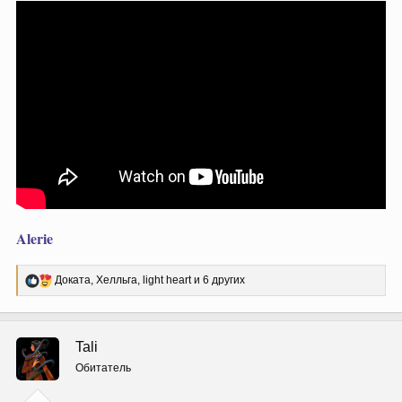
Alerie
Р
Доката
,
Хелльга
,
light heart
и 6 других
е
а
к
ц
Tali
и
и
Обитатель
: