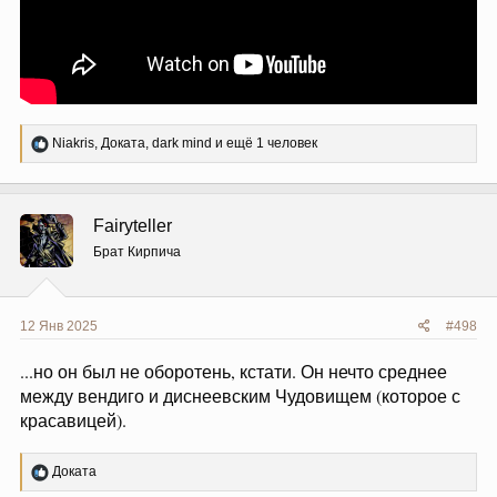
Р
Niakris
,
Доката
,
dark mind
и ещё 1 человек
е
а
к
ц
Fairyteller
и
и
Брат Кирпича
:
12 Янв 2025
#498
...но он был не оборотень, кстати. Он нечто среднее
между вендиго и диснеевским Чудовищем (которое с
красавицей).
Р
Доката
е