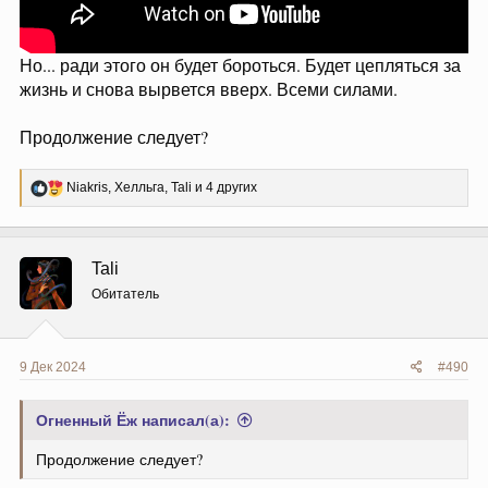
Но... ради этого он будет бороться. Будет цепляться за
жизнь и снова вырвется вверх. Всеми силами.
Продолжение следует?
Р
Niakris
,
Хелльга
,
Tali
и 4 других
е
а
к
ц
Tali
и
и
Обитатель
:
9 Дек 2024
#490
Огненный Ёж написал(а):
Продолжение следует?