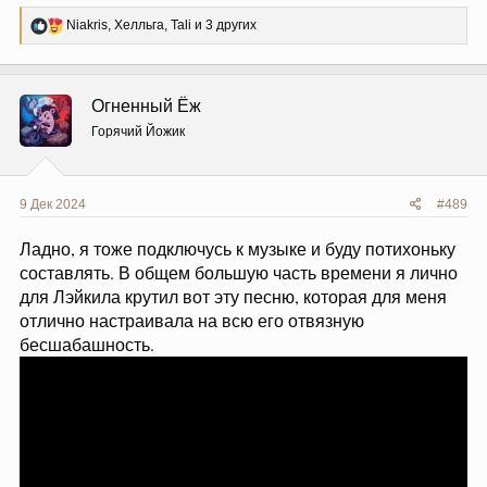
Р
Niakris
,
Хелльга
,
Tali
и 3 других
е
а
к
ц
Огненный Ёж
и
и
Горячий Йожик
:
9 Дек 2024
#489
Ладно, я тоже подключусь к музыке и буду потихоньку
составлять. В общем большую часть времени я лично
для Лэйкила крутил вот эту песню, которая для меня
отлично настраивала на всю его отвязную
бесшабашность.