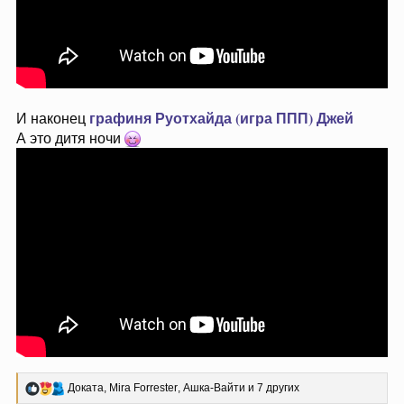
графиня Руотхайда (игра ППП)
Джей
И наконец
А это дитя ночи
Р
Доката
,
Mira Forrester
,
Ашка-Вайти
и 7 других
е