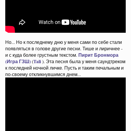
Но... Но к последнему дню у меня сами по себе стали
появляться в голове другие песни. Тише и лиричнее -
Пирит Бронмора
и с куда более грустным текстом.
(Игра ГЗШ)
Tali
(
). Эта песня была у меня саундтреком
к последней ночной личке. Пусть и таким печальным и
по-своему откликнувшимся днем...