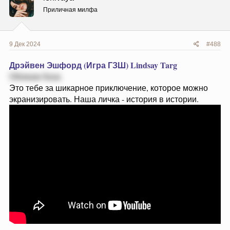
и
Приличная милфа
:
9 Дек 2024
#488
Дрэйвен Эшфорд (Игра ГЗШ)
Lindsay Targ
Обожаю Каза
Это тебе за шикарное приключение, которое можно
экранизировать. Наша личка - история в истории.