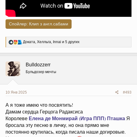
Спойлер:
Клип з англ.сабами
Р
Доката
,
Хелльга
,
Innai
и 5 других
е
а
к
ц
Bulldozzerr
и
и
Бульдозер мечты
:
10 Янв 2025
#493
А я тоже имею что посвятить!
Дамам сердца Герцога Радаксиса
Елена де Монмирай (Игра ППП)
Пташка
Королеве
Я
бросала эту песню в личку, но она прямо мне
постоянно крутилась, когда писала наши догировые.