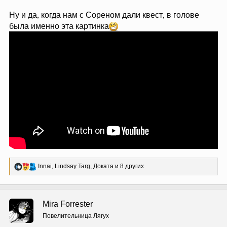
Ну и да, когда нам с Сореном дали квест, в голове
была именно эта картинка
Р
Innai
,
Lindsay Targ
,
Доката
и 8 других
е
а
к
ц
Mira Forrester
и
и
Повелительница Лягух
: