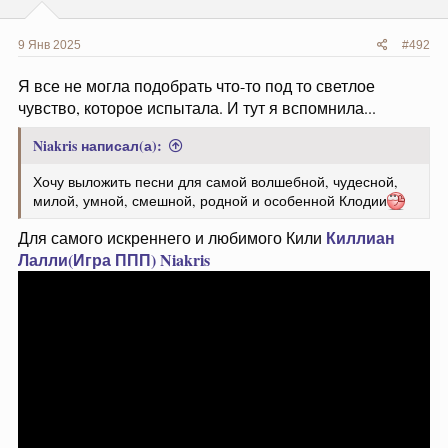
9 Янв 2025
#492
Я все не могла подобрать что-то под то светлое
чувство, которое испытала. И тут я вспомнила...
Niakris написал(а):
Хочу выложить песни для самой волшебной, чудесной,
милой, умной, смешной, родной и особенной Клодии
Киллиан
Для самого искреннего и любимого Кили
Лалли(Игра ППП)
Niakris