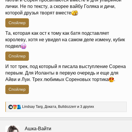
лички. Не по тексту, а скорее вайбу Голяка и дичи,
которой друзья творят вместе
Спойлер
Та, которая как ост к тому как батя подставляет
королеву, хотя не увидел на самом деле измену, кубик
подвел
Спойлер
И тот трек, под который я писала выступление Сорена
первым. Для Иоланты в первую очередь и еще для
Айви и Луи. Трех любимых Сореновых тортика
.
Спойлер
Р
Lindsay Targ
,
Доката
,
Bulldozzerr
и 3 других
е
а
к
ц
Ашка-Вайти
и