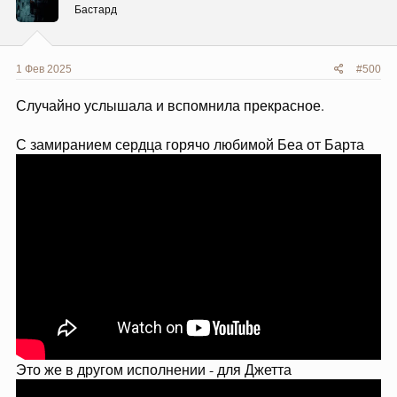
Бастард
1 Фев 2025
#500
Случайно услышала и вспомнила прекрасное.
С замиранием сердца горячо любимой Беа от Барта
Это же в другом исполнении - для Джетта