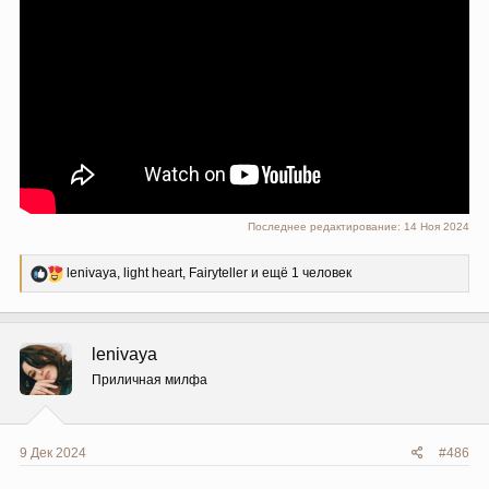
Последнее редактирование:
14 Ноя 2024
Р
lenivaya
,
light heart
,
Fairyteller
и ещё 1 человек
е
а
к
ц
lenivaya
и
и
Приличная милфа
:
9 Дек 2024
#486