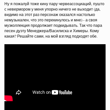
Ну я пожалуй тоже кину пару червеассоциаций, пушто
с невермором у меня упорно ничего не выходит (да,
видимо на этот раз персонаж оказался настолько
немузыкален, что это перекинулось и мне) - а своя
музколлекция продолжает подкидывать. Так что пара
песен дуэту Менеджера/Василиска и Химеры. Кому
какая? Решайте сами, на мой взгляд подходят обе.