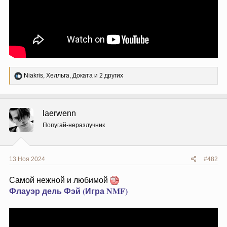
Р
Niakris
,
Хелльга
,
Доката
и 2 других
е
а
к
ц
laerwenn
и
и
Попугай-неразлучник
:
13 Ноя 2024
#482
Самой нежной и любимой
Флауэр дель Фэй (Игра NMF)