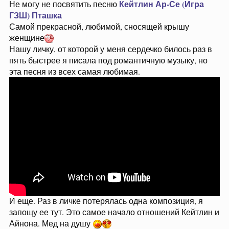
Кейтлин Ар-Се (Игра
Не могу не посвятить песню
ГЗШ)
Пташка
Самой прекрасной, любимой, сносящей крышу
женщине
Нашу личку, от которой у меня сердечко билось раз в
пять быстрее я писала под романтичную музыку, но
эта песня из всех самая любимая.
И еще. Раз в личке потерялась одна композиция, я
запощу ее тут. Это самое начало отношений Кейтлин и
Айнона. Мед на душу