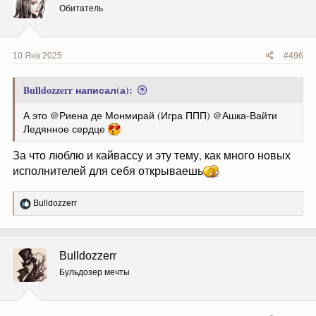
и
Обитатель
:
10 Янв 2025
#496
Bulldozzerr написал(а):
А это @Риена де Монмирай (Игра ППП) @Ашка-Вайти
Ледянное сердце
За что люблю и кайвассу и эту тему, как много новых
исполнителей для себя открываешь
Р
Bulldozzerr
е
а
к
ц
Bulldozzerr
и
и
Бульдозер мечты
: