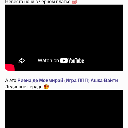
Невеста ночи в черном платье
Риена де Монмирай (Игра ППП)
Ашка-Вайти
А это
Ледянное сердце