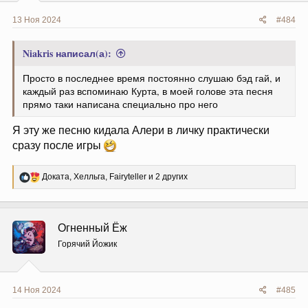
13 Ноя 2024
#484
Niakris написал(а):
Просто в последнее время постоянно слушаю бэд гай, и
каждый раз вспоминаю Курта, в моей голове эта песня
прямо таки написана специально про него
Я эту же песню кидала Алери в личку практически
сразу после игры
Р
Доката
,
Хелльга
,
Fairyteller
и 2 других
е
а
к
ц
Огненный Ёж
и
и
Горячий Йожик
:
14 Ноя 2024
#485