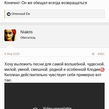
Конечно! Он же обещал всегда возвращаться
Р
Огненный Ёж
е
а
к
ц
Niakris
и
и
Обитатель
:
8 Янв 2025
#491
Хочу выложить песни для самой волшебной, чудесной,
милой, умной, смешной, родной и особенной Клодии
Киллиан действительно чувствует себя примерно вот
так)