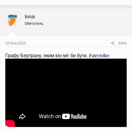
а
к
ц
Innai
и
и
Обитатель
:
10 Янв 2025
#494
Fairyteller
Графу Бертрану, яким він міг би бути.