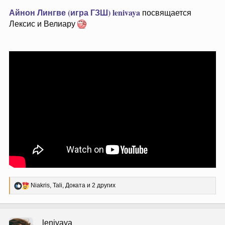
Айнон Лингве (игра ГЗШ)
lenivaya
посвящается
Лексис и Велиару
Р
Niakris
,
Tali
,
Доката
и 2 других
е
а
к
ц
lenivaya
и