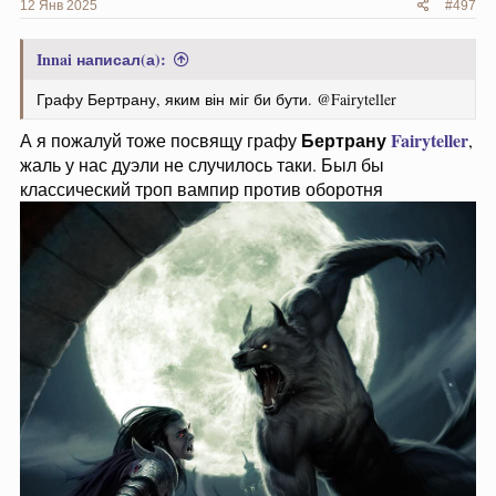
12 Янв 2025
#497
Innai написал(а):
Графу Бертрану, яким він міг би бути. @Fairyteller
Бертрану
Fairyteller
А я пожалуй тоже посвящу графу
,
жаль у нас дуэли не случилось таки. Был бы
классический троп вампир против оборотня