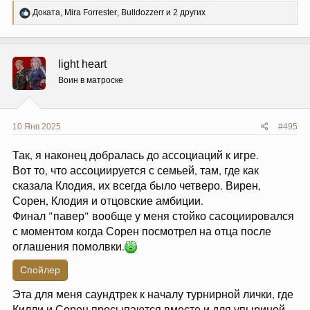
Р
Доката
,
Mira Forrester
,
Bulldozzerr
и 2 других
е
а
к
ц
light heart
и
и
Воин в матроске
:
10 Янв 2025
#495
Так, я наконец добралась до ассоциаций к игре.
Вот то, что ассоциируется с семьей, там, где как
сказала Клодия, их всегда было четверо. Вирен,
Сорен, Клодия и отцовские амбиции.
Финал "павер" вообще у меня стойко сасоциировался
с моментом когда Сорен посмотрел на отца после
оглашения помолвки.
Спойлер
Эта для меня саундтрек к началу турнирной лички, где
Килли и Сорен просыпаются вместе и для упыриной