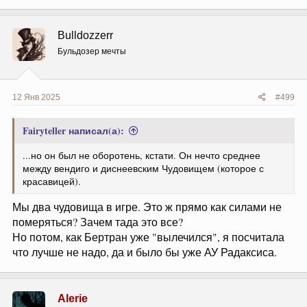
а
к
ц
Bulldozzerr
и
и
Бульдозер мечты
:
12 Янв 2025
#499
Fairyteller написал(а):
...но он был не оборотень, кстати. Он нечто среднее
между вендиго и диснеевским Чудовищем (которое с
красавицей).
Мы два чудовища в игре. Это ж прямо как силами не
померяться? Зачем тада это все?
Но потом, как Бертран уже "вылечился", я посчитала
что лучше не надо, да и было бы уже АУ Радаксиса.
Alerie