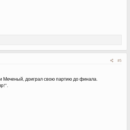
#5
 и Меченый, доиграл свою партию до финала.
р!".