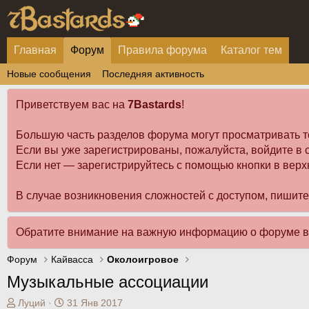
Главная
Форум
Правила форума
Каталог тем
Новые сообщения
Последняя активность
Приветствуем вас на
7Bastards
!
Большую часть разделов форума могут просматривать т
Если вы уже зарегистрированы, пожалуйста, войдите в с
Если нет — зарегистрируйтесь с помощью кнопки в верх
В случае возникновения сложностей с доступом, пишит
Обратите внимание на важную информацию о форуме 
Форум
Кайвасса
Околоигровое
Музыкальные ассоциации
А
Д
Луций
31 Янв 2017