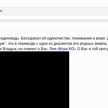
их
единожды. Беседовал об одиночестве, понимании и море. Д
ум", что в переводе с одно из диалектов его родных земел
Лея (Игра КО)
х Владык, он помнит о Вас,
. О Вас и той про