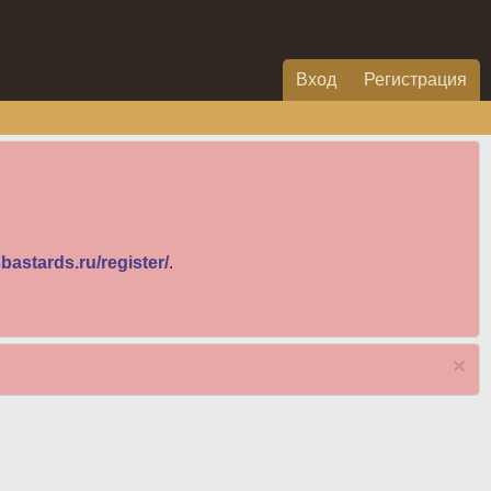
Вход
Регистрация
bastards.ru/register/
.