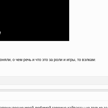
оняли, о чем речь и что это за роли и игры, то вэлкам:
 запощу песню моей любимой героине кайвассы не только з