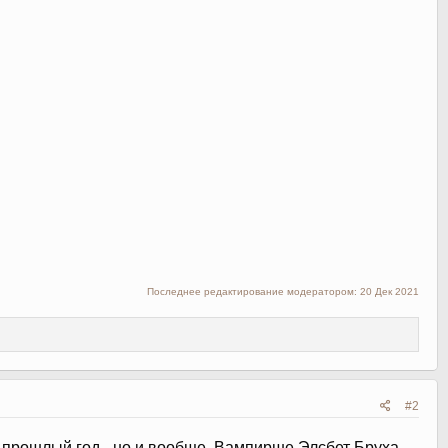
Последнее редактирование модератором:
20 Дек 2021
#2
а прошлый год - но и вообще. Вампирше Элсбет Бруха,