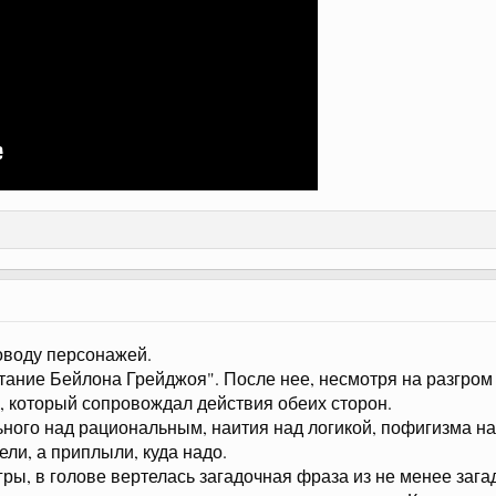
поводу персонажей.
ание Бейлона Грейджоя". После нее, несмотря на разгром 
, который сопровождал действия обеих сторон.
ого над рациональным, наития над логикой, пофигизма на
тели, а приплыли, куда надо.
ры, в голове вертелась загадочная фраза из не менее загад