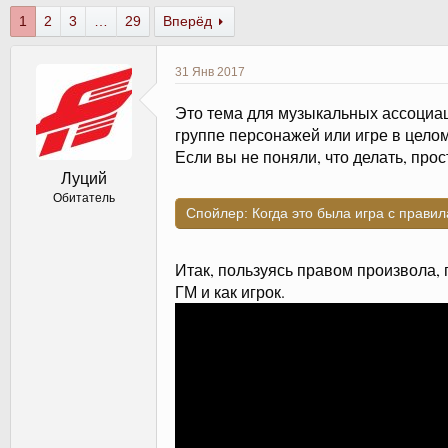
в
а
1
2
3
…
29
Вперёд
т
т
о
а
р
н
31 Янв 2017
т
а
е
ч
Это тема для музыкальных ассоциа
м
а
группе персонажей или игре в целом
ы
л
Если вы не поняли, что делать, прос
а
Луций
Обитатель
Спойлер:
Когда это была игра с прави
Итак, пользуясь правом произвола, п
ГМ и как игрок.