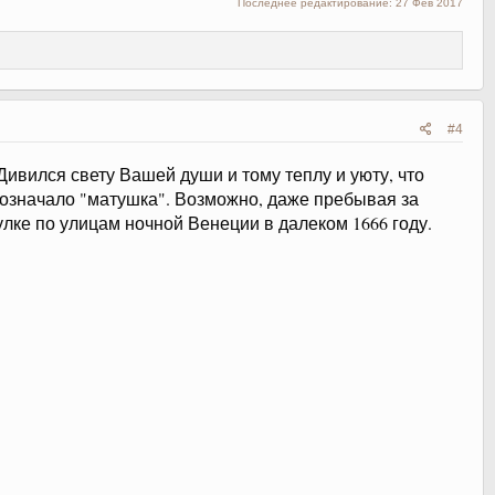
Последнее редактирование:
27 Фев 2017
#4
ивился свету Вашей души и тому теплу и уюту, что
ь означало "матушка". Возможно, даже пребывая за
гулке по улицам ночной Венеции в далеком 1666 году.