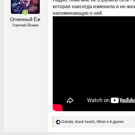
которая навсегда изменила и не-жи
напоминающую о ней.
Огненный Ёж
Горячий Йожик
Р
Dokata
,
black hearts
,
Mimir
и 8 других
е
а