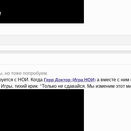
, но тоже попробуем.
руется с НОИ. Когда
Герр Доктор (Игра НОИ)
а вместе с ним
гры, тихий крик: "Только не сдавайся. Мы изменим этот ми