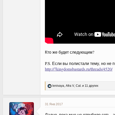
Кто же будет следующим?
P.S. Если вы полистали тему, но не п
http://7kingdomsbastards.ru/threads/4520/
Р
lenivaya
,
Afra V
,
Cat.
и 11 других
е
а
к
ц
31 Янв 2017
и
и
Ладно, пока мне не отрубило сеть -
: