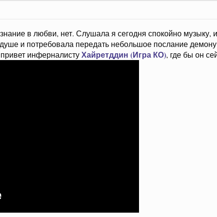
знание в любви, нет. Слушала я сегодня спокойно музыку, 
 душе и потребовала передать небольшое послание демону 
Хайретддин (Игра КО)
т привет инферналисту
, где бы он се