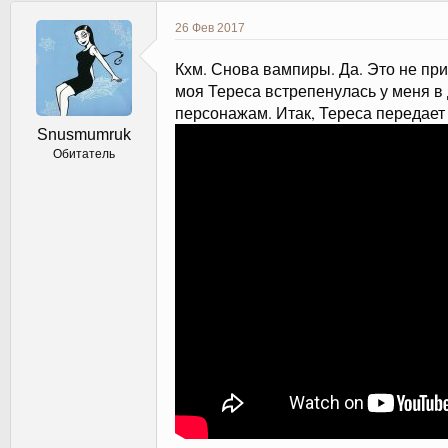
к
ц
26 Фев 2017
и
и
Кхм. Снова вампиры. Да. Это не при
:
моя Тереса встрепенулась у меня в
персонажам. Итак, Тереса передае
Snusmumruk
Обитатель