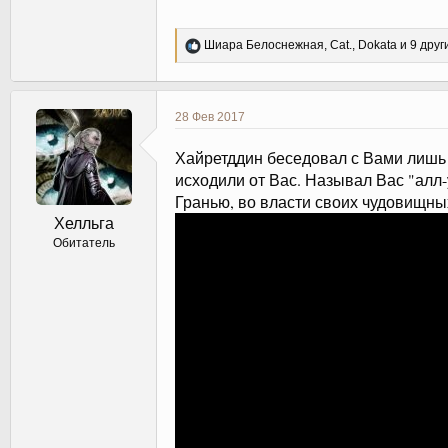
Р
Шиара Белоснежная
,
Cat.
,
Dokata
и 9 друг
е
а
к
ц
28 Фев 2017
и
и
Хайретддин беседовал с Вами лишь 
:
исходили от Вас. Называл Вас "алл-
Гранью, во власти своих чудовищны
Хелльга
Обитатель