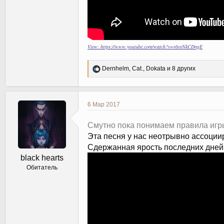
View: https://www.youtube.com/watch?v=v6otNkCDngE
Р
Dernhelm
,
Cat.
,
Dokata
и 8 других
е
а
к
ц
6 Мар 2017
и
и
Смутно пока понимаем правила игры
:
Эта песня у нас неотрывно ассоции
Сдержанная ярость последних дней И
black hearts
Обитатель