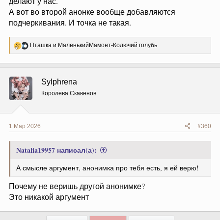
делают у нас.
А вот во второй анонке вообще добавляются
подчеркивания. И точка не такая.
Р
Пташка
и
МаленькийМамонт-Колючий голубь
е
а
к
ц
Sylphrena
и
и
Королева Скавенов
:
1 Мар 2026
#360
Natalia19957 написал(а):
А смысле аргумент, анонимка про тебя есть, я ей верю!
Почему не веришь другой анонимке?
Это никакой аргумент