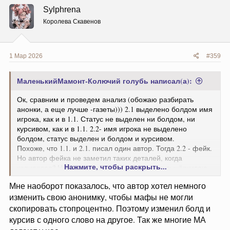
ц
Sylphrena
и
и
Королева Скавенов
:
1 Мар 2026
#359
МаленькийМамонт-Колючий голубь написал(а):
Ок, сравним и проведем анализ (обожаю разбирать
анонки, а еще лучше -газеты))) 2.1 выделено болдом имя
игрока, как и в 1.1. Статус не выделен ни болдом, ни
курсивом, как и в 1.1. 2.2- имя игрока не выделено
болдом, статус выделен и болдом и курсивом.
Похоже, что 1.1. и 2.1. писал один автор. Тогда 2.2 - фейк.
Но автор фейка не заметил таких деталей, когда
Нажмите, чтобы раскрыть...
копировал? Нарочитый фейк? Хз. Баську не вычёркиваю
пока окончательно. Но отрицательная тут точно Сильф
Мне наоборот показалось, что автор хотел немного
выходит.
изменить свою анонимку, чтобы мафы не могли
Третий раз отправляю сегодня пост изза лагов
скопировать стопроцентно. Поэтому изменил болд и
курсив с одного слово на другое. Так же многие МА