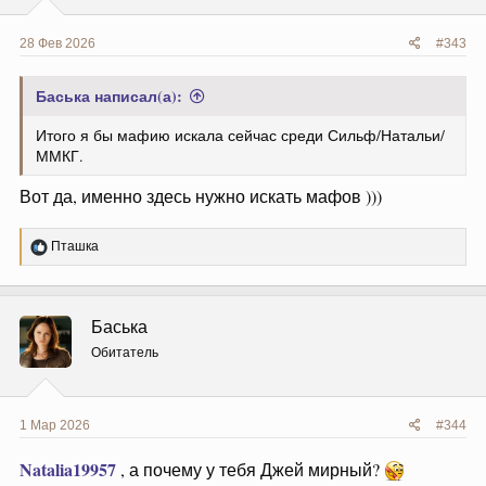
28 Фев 2026
#343
Баська написал(а):
Итого я бы мафию искала сейчас среди Сильф/Натальи/
ММКГ.
Вот да, именно здесь нужно искать мафов )))
Р
Пташка
е
а
к
ц
Баська
и
и
Обитатель
:
1 Мар 2026
#344
Natalia19957
, а почему у тебя Джей мирный?