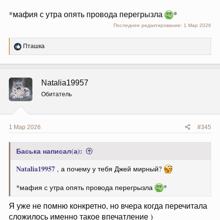
*мафия с утра опять провода перегрызла
*
Последнее редактирование:
1 Мар 2026
Р
Пташка
е
а
к
ц
Natalia19957
и
и
Обитатель
:
1 Мар 2026
#345
Баська написал(а):
Natalia19957
, а почему у тебя Джей мирный?
*мафия с утра опять провода перегрызла
*
Я уже не помню конкретно, но вчера когда перечитала
сложилось именно такое впечатление )