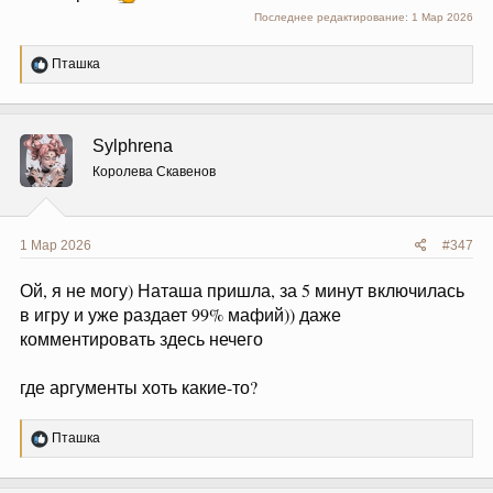
Последнее редактирование:
1 Мар 2026
Р
Пташка
е
а
к
ц
Sylphrena
и
и
Королева Скавенов
:
1 Мар 2026
#347
Ой, я не могу) Наташа пришла, за 5 минут включилась
в игру и уже раздает 99% мафий)) даже
комментировать здесь нечего
где аргументы хоть какие-то?
Р
Пташка
е
а
к