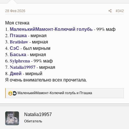
28 Фев 2026
#342
Моя стенка
МаленькийМамонт-Колючий голубь
1.
- 99% маф
Пташка
2.
- мирная
Bratislaw
3.
- мирная
СэС
4.
- был мирным
Баська
5.
- мирная
Sylphrena
6.
- 99% маф
Natalia19957
7.
- мирная
Джей
8.
- мирный
Я очень внимательно всех прочитала.
Р
МаленькийМамонт-Колючий голубь
и
Пташка
е
а
к
ц
Natalia19957
и
и
Обитатель
: