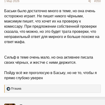
1 Мар 2026
#350
Баськи было достаточно много в теме, но она очень
осторожно играет. Не пишет никого чёрными,
максимум пишет, что хочет их на проверку к
комиссару. При предложении собственной проверки
сказала, что можно, но это будет трата проверки, что
неправильный ответ для мирного и больше похоже на
ответ мафа.
Сильф в теме очень мало, но она активнее писала
своих чёрных, и жестче с ними держится.
Пойду всё же проголосую в Баську, но не то, чтобы я
прямо глубоко уверен
Р
Пташка
е
а
к
ц