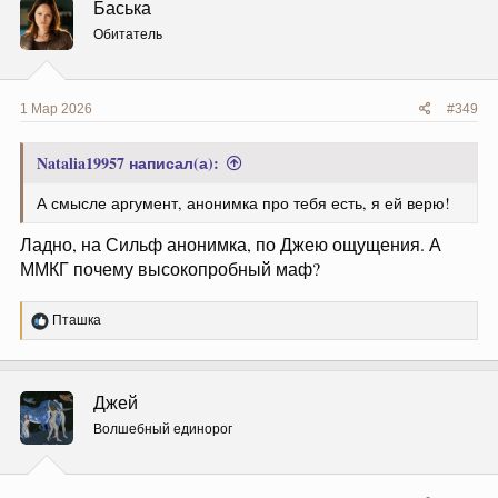
Баська
и
и
Обитатель
:
1 Мар 2026
#349
Natalia19957 написал(а):
А смысле аргумент, анонимка про тебя есть, я ей верю!
Ладно, на Сильф анонимка, по Джею ощущения. А
ММКГ почему высокопробный маф?
Р
Пташка
е
а
к
ц
Джей
и
и
Волшебный единорог
: