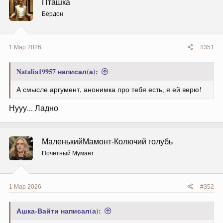
Пташка
и
и
Бёрдон
:
1 Мар 2026
#351
Natalia19957 написал(а):
А смысле аргумент, анонимка про тебя есть, я ей верю!
Нууу... Ладно
МаленькийМамонт-Колючий голубь
Почётный Мумант
1 Мар 2026
#352
Ашка-Вайти написал(а):