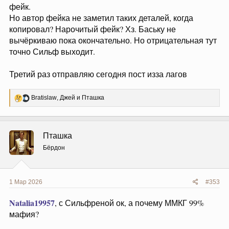
фейк.
Но автор фейка не заметил таких деталей, когда
копировал? Нарочитый фейк? Хз. Баську не
вычёркиваю пока окончательно. Но отрицательная тут
точно Сильф выходит.
Третий раз отправляю сегодня пост изза лагов
Р
Bratislaw
,
Джей
и
Пташка
е
а
к
ц
Пташка
и
и
Бёрдон
:
1 Мар 2026
#353
Natalia19957
, с Сильфреной ок, а почему ММКГ 99%
мафия?