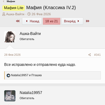
Мафии
Мафия (Классика IV.2)
Мафия Lite
А
Д
Ашка-Вайти
26 Фев 2026
в
а
Первый
Последни
Назад
18 из 21
Вперёд
т
т
о
а
р
н
Ашка-Вайти
т
а
Обитатель
е
ч
м
а
ы
л
а
28 Фев 2026
#341
Все исправлено и отправлено куда надо.
Р
Natalia19957
и
Пташка
е
а
к
ц
Natalia19957
и
и
Обитатель
: