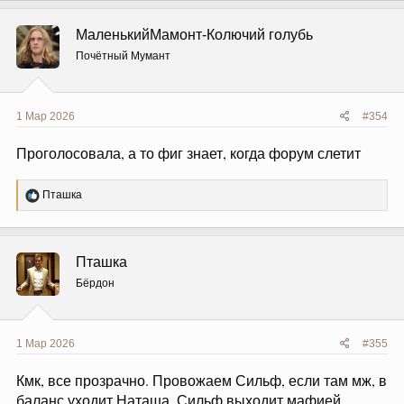
МаленькийМамонт-Колючий голубь
Почётный Мумант
1 Мар 2026
#354
Проголосовала, а то фиг знает, когда форум слетит
Р
Пташка
е
а
к
ц
Пташка
и
и
Бёрдон
:
1 Мар 2026
#355
Кмк, все прозрачно. Провожаем Сильф, если там мж, в
баланс уходит Наташа. Сильф выходит мафией,