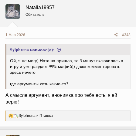
ц
Natalia19957
и
и
Обитатель
:
1 Мар 2026
#348
Sylphrena написал(а):
Ой, я не могу) Наташа пришла, за 5 минут включилась в
игру и уже раздает 99% мафий)) даже комментировать
здесь нечего
где аргументы хоть какие-то?
А смысле аргумент, анонимка про тебя есть, я ей
верю!
Р
Sylphrena
и
Пташка
е
а
к
ц