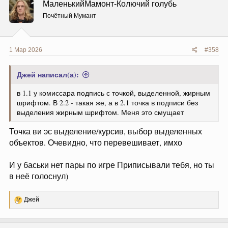
МаленькийМамонт-Колючий голубь
Почётный Мумант
1 Мар 2026
#358
Джей написал(а):
в 1.1 у комиссара подпись с точкой, выделенной, жирным
шрифтом. В 2.2 - такая же, а в 2.1 точка в подписи без
выделения жирным шрифтом. Меня это смущает
Точка ви эс выделение/курсив, выбор выделенных
объектов. Очевидно, что перевешивает, имхо
И у баськи нет пары по игре Приписывали тебя, но ты
в неё голоснул)
Р
Джей
е
а
к