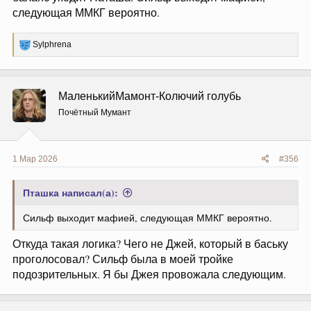
следующая ММКГ вероятно.
Р
Sylphrena
е
а
к
ц
МаленькийМамонт-Колючий голубь
и
и
Почётный Мумант
:
1 Мар 2026
#356
Пташка написал(а):
Сильф выходит мафией, следующая ММКГ вероятно.
Откуда такая логика? Чего не Джей, который в баську
проголосовал? Сильф была в моей тройке
подозрительных. Я бы Джея провожала следующим.