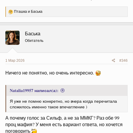
Р
Пташка
и
Баська
е
а
к
ц
Баська
и
и
Обитатель
:
1 Мар 2026
#346
Ничего не понятно, но очень интересно.
Natalia19957 написал(а):
Я уже не помню конкретно, но вчера когда перечитала
сложилось именно такое впечатление )
А почему голос за Сильф, а не за ММКГ? Раз обе 99
проц мафия? У меня есть вариант ответа, но хочется
поговорить