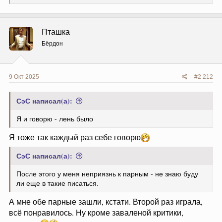
е
а
к
ц
Пташка
и
и
Бёрдон
:
9 Окт 2025
#2 212
СэС написал(а):
Я и говорю - лень было
Я тоже так каждый раз себе говорю
СэС написал(а):
После этого у меня неприязнь к парным - не знаю буду
ли еще в такие писаться.
А мне обе парные зашли, кстати. Второй раз играла,
всё понравилось. Ну кроме заваленой критики,