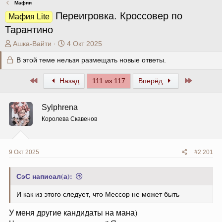
Мафии
Переигровка. Кроссовер по
Мафия Lite
Тарантино
А
Д
Ашка-Вайти
4 Окт 2025
в
а
В этой теме нельзя размещать новые ответы.
т
т
о
а
Первый
Последн
р
Назад
н
111 из 117
Вперёд
т
а
е
ч
Sylphrena
м
а
ы
л
Королева Скавенов
а
9 Окт 2025
#2 201
СэС написал(а):
И как из этого следует, что Мессор не может быть
У меня другие кандидаты на мана)