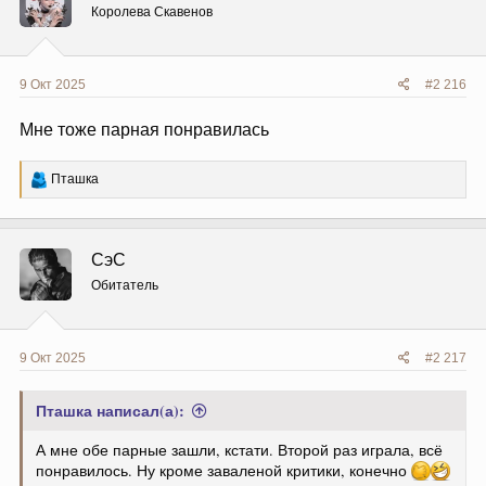
и
Королева Скавенов
:
9 Окт 2025
#2 216
Мне тоже парная понравилась
Р
Пташка
е
а
к
ц
СэС
и
и
Обитатель
:
9 Окт 2025
#2 217
Пташка написал(а):
А мне обе парные зашли, кстати. Второй раз играла, всё
понравилось. Ну кроме заваленой критики, конечно