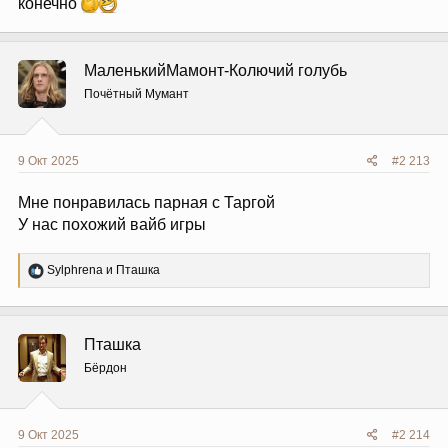
конечно
МаленькийМамонт-Колючий голубь
Почётный Мумант
9 Окт 2025
#2 213
Мне понравилась парная с Таргой
У нас похожий вайб игры
Р
Sylphrena
и
Пташка
е
а
к
ц
Пташка
и
и
Бёрдон
:
9 Окт 2025
#2 214