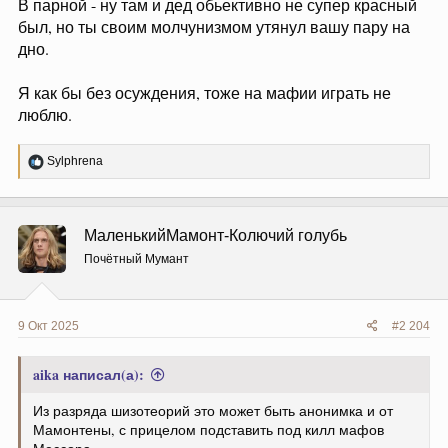
В парной - ну там и дед обьективно не супер красный
был, но ты своим молчунизмом утянул вашу пару на
дно.
Я как бы без осуждения, тоже на мафии играть не
люблю.
Р
Sylphrena
е
а
к
ц
МаленькийМамонт-Колючий голубь
и
и
Почётный Мумант
:
9 Окт 2025
#2 204
aika написал(а):
Из разряда шизотеорий это может быть анонимка и от
Мамонтены, с прицелом подставить под килл мафов