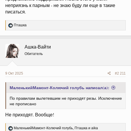
неприязнь к парным - не знаю буду ли еще в такие
писаться.
Р
Пташка
е
а
к
ц
Ашка-Вайти
и
и
Обитатель
:
9 Окт 2025
#2 211
МаленькийМамонт-Колючий голубь написал(а):
По правилам вылетевшим не приходят резы. Исключение
не прописано
Не приходят. Вообще!
Р
МаленькийМамонт-Колючий голубь
,
Пташка
и
aika