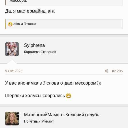
Мессора.
Да, я мастермайнд, ага
Р
aika
и
Пташка
е
а
к
ц
Sylphrena
и
и
Королева Скавенов
:
9 Окт 2025
#2 205
У вас анонимка в 3 слова отдает мессором?))
Шерлоки холмсы собрались
МаленькийМамонт-Колючий голубь
Почётный Мумант