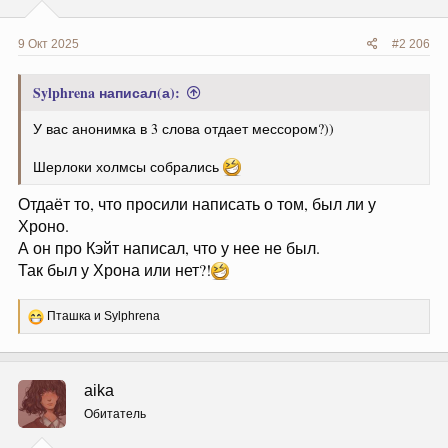
9 Окт 2025
#2 206
Sylphrena написал(а):
У вас анонимка в 3 слова отдает мессором?))
Шерлоки холмсы собрались
Отдаёт то, что просили написать о том, был ли у
Хроно.
А он про Кэйт написал, что у нее не был.
Так был у Хрона или нет?!
Р
Пташка
и
Sylphrena
е
а
к
ц
aika
и
и
Обитатель
: