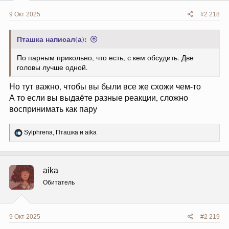
9 Окт 2025
#2 218
Пташка написал(а):
По парным прикольно, что есть, с кем обсудить. Две
головы лучше одной.
Но тут важно, чтобы вы были все же схожи чем-то
А то если вы выдаёте разные реакции, сложно
воспринимать как пару
Р
Sylphrena
,
Пташка
и
aika
е
а
к
ц
aika
и
и
Обитатель
:
9 Окт 2025
#2 219