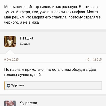
Мне кажется, Истар киллили как рольную. Братислав -
тут хз. Алфера, кмк, уже выносили как мафию. Может
ман решил, что мафия его спалила, поэтому стрелял в
чёрного, а не в мжа
Пташка
Бёрдон
9 Окт 2025
#2 215
По парным прикольно, что есть, с кем обсудить. Две
головы лучше одной.
Р
Sylphrena
е
а
к
ц
Sylphrena
и