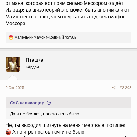
от мана, которая вот прям сильно Мессором отдаёт.
Из разряда шизотеорий это может быть анонимка и от
Мамонтены, с прицелом подставить под килл мафов
Мессора.
Р
МаленькийМамонт-Колючий голубь
е
а
к
ц
Пташка
и
и
Бёрдон
:
9 Окт 2025
#2 203
СэС написал(а):
Да я не боялся, просто лень было
Не, ты выходил шикнуть на меня "мертвые, потише!"
А по игре постов почти не было.