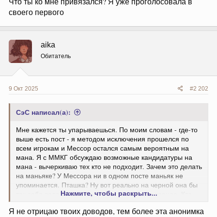
Что ты ко мне привязался? Я уже проголосовала в
своего первого
aika
Обитатель
9 Окт 2025
#2 202
СэС написал(а):
Мне кажется ты упарываешься. По моим словам - где-то
выше есть пост - я методом исключения прошелся по
всем игрокам и Мессор остался самым вероятным на
мана. Я с ММКГ обсуждаю возможные кандидатуры на
мана - вычеркиваю тех кто не подходит. Зачем это делать
на маньяке? У Мессора ни в одном посте маньяк не
упоминается. Пташка? Ну вот реально на черной она бы
Нажмите, чтобы раскрыть...
так себя вела? Как то потише сидела бы наверное. Кто
остается, если не Мессор? Только ты.
Я не отрицаю твоих доводов, тем более эта анонимка