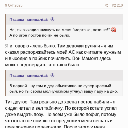
9 Окт 2025
#2 210
Пташка написал(а):
Не, ты выходил шикнуть на меня "мертвые, потише!"
А по игре постов почти не было.
Я и говорю - лень было. Там девочки рулили - я им
сказал распоряжайтесь моей АС как считаете нужным
и выходил в паблик почиллить. Вон Мамонт здесь -
может подтвердить, что так и было.
Пташка написал(а):
В парной - ну там и дед обьективно не супер красный
был, но ты своим молчунизмом утянул вашу пару на дно.
Тут другое. Там реально до хрена постов набили - я
сидел читал и вел табличку. По которой кстати успел
даже выдать позу. Но всем уже было пофиг, потому
что кто-то не помню кто предложил меня вешать и
предложение поддержали. После этого у меня