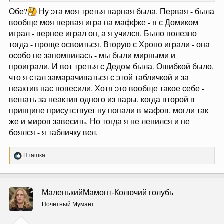
Обе?
Ну эта моя третья парная была. Первая - была
вообще моя первая игра на маффке - я с Домиком
играл - вернее играл он, а я учился. Было полезно
тогда - проще освоиться. Вторую с Хроно играли - она
особо не запомнилась - мы были мирными и
проиграли. И вот третья с Дедом была. Ошибкой было,
что я стал замарачиваться с этой табличкой и за
неактив нас повесили. Хотя это вообще такое себе -
вешать за неактив одного из пары, когда второй в
принципе присутствует ну попали в мафов, могли так
же и миров завесить. Но тогда я не ленился и не
боялся - я табличку вел.
Р
Пташка
е
а
к
ц
МаленькийМамонт-Колючий голубь
и
и
Почётный Мумант
: