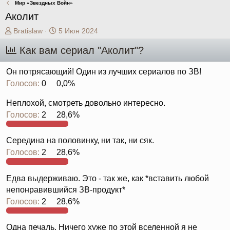
Мир «Звездных Войн»
Аколит
А
Д
Bratislaw
5 Июн 2024
в
а
Как вам сериал "Аколит"?
т
т
о
а
р
н
Он потрясающий! Один из лучших сериалов по ЗВ!
т
а
Голосов:
0
0,0%
е
ч
м
а
Неплохой, смотреть довольно интересно.
ы
л
Голосов:
2
28,6%
а
Середина на половинку, ни так, ни сяк.
Голосов:
2
28,6%
Едва выдерживаю. Это - так же, как *вставить любой
непонравившийся ЗВ-продукт*
Голосов:
2
28,6%
Одна печаль. Ничего хуже по этой вселенной я не