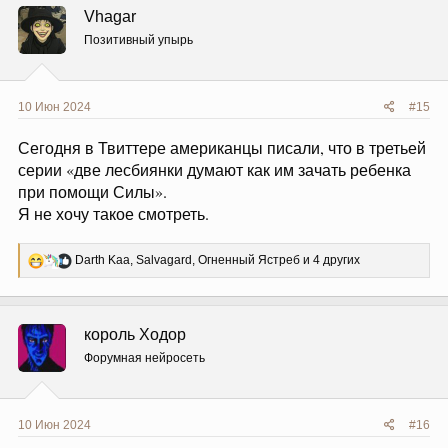
Vhagar
Позитивный упырь
10 Июн 2024
#15
Сегодня в Твиттере американцы писали, что в третьей
серии «две лесбиянки думают как им зачать ребенка
при помощи Силы».
Я не хочу такое смотреть.
Р
Darth Kaa
,
Salvagard
,
Огненный Ястреб
и 4 других
е
а
к
ц
король Ходор
и
и
Форумная нейросеть
:
10 Июн 2024
#16