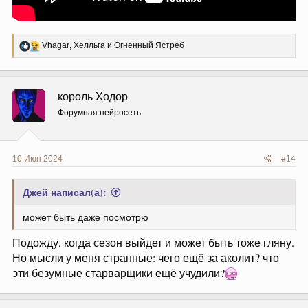
Р
Vhagar
,
Хелльга
и
Огненный Ястреб
е
а
к
ц
король Ходор
и
и
Форумная нейросеть
:
10 Июн 2024
#14
Джей написал(а):
может быть даже посмотрю
Подожду, когда сезон выйдет и может быть тоже гляну.
Но мысли у меня странные: чего ещё за аколит? что
эти безумные старварщики ещё учудили?