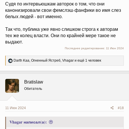
Судя по интервьюшкам авторок о том, что они
канонизировали свои фемслэш-фанфики во имя слез
белых людей - вот именно.
Так что, публика уже явно слишком строга к авторам
тех же колец власти. Они по крайней мере такое не
выдают.
Последнее редактирование:
11 Июн 2024
Р
Darth Kaa
,
Огненный Ястреб
,
Vhagar
и ещё 1 человек
е
а
к
ц
Bratislaw
и
и
Обитатель
:
11 Июн 2024
#18
Vhagar написал(а):