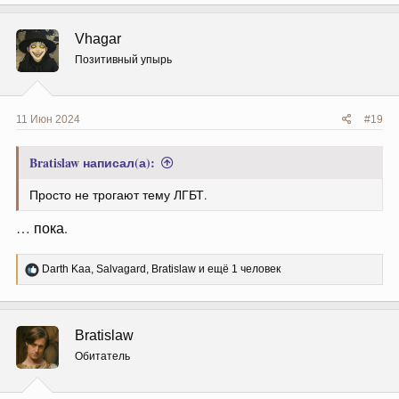
к
ц
Vhagar
и
и
Позитивный упырь
:
11 Июн 2024
#19
Bratislaw написал(а):
Просто не трогают тему ЛГБТ.
… пока.
Р
Darth Kaa
,
Salvagard
,
Bratislaw
и ещё 1 человек
е
а
к
ц
Bratislaw
и
и
Обитатель
: