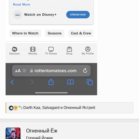
Р
Darth Kaa
,
Salvagard
и
Огненный Ястреб
е
а
к
ц
Огненный Ёж
и
и
Горячий Йожик