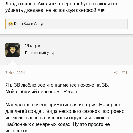
Лорд ситхов в Аколите теперь требует от аколитки
убивать джедаев, не используя световой меч.
Р
Darth Kaa
и
Annys
е
а
к
ц
Vhagar
и
и
Позитивный упырь
:
7 Июн 2024
#11
Я в ЗВ люблю все что наименее похоже на ЗВ.
Мой любимый персонаж - Реван.
Мандалорец очень примитивная история. Наверное,
для детей сойдет. Когда несколько сезонов построено
исключительно на няшности игрушки и каких-то
шаблонных сценарных ходах. Ну это просто не
интересно.