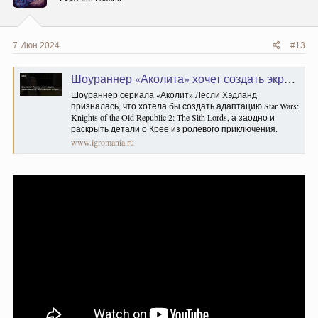
:
7 Июн 2024
#13
Шоураннер «Аколита» хочет создать экранизацию KOTOR 2 с фокусом на Крее — Игромания
Шоураннер сериала «Аколит» Лесли Хэдланд
призналась, что хотела бы создать адаптацию Star Wars:
Knights of the Old Republic 2: The Sith Lords, а заодно и
раскрыть детали о Крее из ролевого приключения.
www.igromania.ru