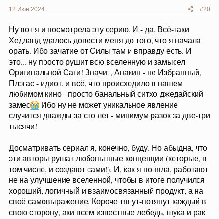
12 Июн 2024
#20
Ну вот я и посмотрела эту серию. И - да. Всё-таки
Хедланд удалось довести меня до того, что я начала
орать. Ибо зачатие от Силы там и вправду есть. И
это... ну просто рушит всю вселенную и замысел
Оригинальной Саги! Значит, Анакин - не Избранный,
Плэгас - идиот, и всё, что происходило в нашем
любимом кино - просто банальный ситхо-джедайский
замес
Ибо ну не может уникальное явление
случится дважды за сто лет - минимум разок за две-три
тысячи!
Досматривать сериал я, конечно, буду. Но абыдна, что
эти авторы рушат любопытные концепции (которые, в
том числе, и создают сами!). И, как я поняла, работают
не на улучшение вселенной, чтобы в итоге получился
хороший, логичный и взаимосвязанный продукт, а на
своё самовыражение. Короче тянут-потянут каждый в
свою сторону, аки всем известные лебедь, шука и рак