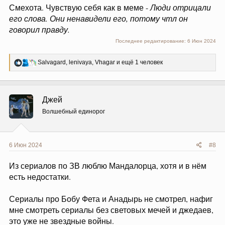
Смехота. Чувствую себя как в меме -
Люди отрицали
его слова. Они ненавидели его, потому чтл он
говорил правду.
Последнее редактирование:
6 Июн 2024
Р
Salvagard
,
lenivaya
,
Vhagar
и ещё 1 человек
е
а
к
ц
Джей
и
и
Волшебный единорог
:
6 Июн 2024
#8
Из сериалов по ЗВ люблю Мандалорца, хотя и в нём
есть недостатки.
Сериалы про Бобу Фета и Анадырь не смотрел, нафиг
мне смотреть сериалы без световых мечей и джедаев,
это уже не звездные войны.