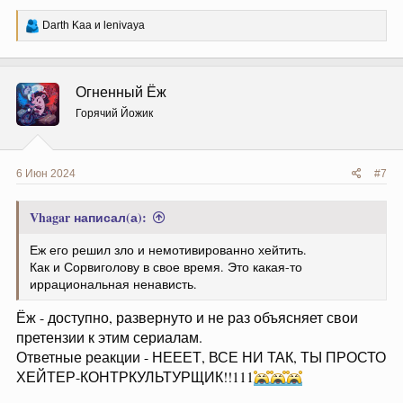
Р
Darth Kaa
и
lenivaya
е
а
к
ц
Огненный Ёж
и
и
Горячий Йожик
:
6 Июн 2024
#7
Vhagar написал(а):
Еж его решил зло и немотивированно хейтить.
Как и Сорвиголову в свое время. Это какая-то
иррациональная ненависть.
Ёж - доступно, развернуто и не раз объясняет свои
претензии к этим сериалам.
Ответные реакции - НЕЕЕТ, ВСЕ НИ ТАК, ТЫ ПРОСТО
ХЕЙТЕР-КОНТРКУЛЬТУРЩИК!!111