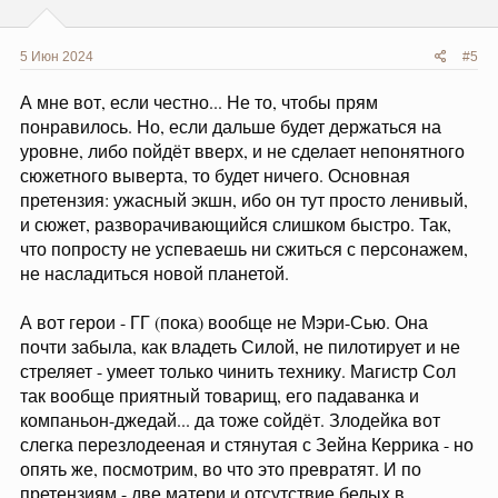
5 Июн 2024
#5
А мне вот, если честно... Не то, чтобы прям
понравилось. Но, если дальше будет держаться на
уровне, либо пойдёт вверх, и не сделает непонятного
сюжетного выверта, то будет ничего. Основная
претензия: ужасный экшн, ибо он тут просто ленивый,
и сюжет, разворачивающийся слишком быстро. Так,
что попросту не успеваешь ни сжиться с персонажем,
не насладиться новой планетой.
А вот герои - ГГ (пока) вообще не Мэри-Сью. Она
почти забыла, как владеть Силой, не пилотирует и не
стреляет - умеет только чинить технику. Магистр Сол
так вообще приятный товарищ, его падаванка и
компаньон-джедай... да тоже сойдёт. Злодейка вот
слегка перезлодееная и стянутая с Зейна Керрика - но
опять же, посмотрим, во что это превратят. И по
претензиям - две матери и отсутствие белых в