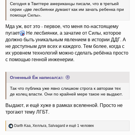
Сегодня в Твиттере американцы писали, что в третьей
серии «две лесбиянки думают как им зачать ребенка при
помощи Силы».
Мда уж, вот это - первое, что меня по-настоящему
пугает
Не лесбиянки, а зачатие от Силы, которое
должно быть уникальным явлением в истории ДДГ. А
не доступным для всех и каждого. Тем более, когда с
их уровнем технологий можно сделать ребёнка просто
с помощью генной инженерии.
Огненный Ёж написал(а):
Так что публика уже явно слишком строга к авторам тех
де колец власти. Они по крайней мере такое не выдают.
Выдают, и ещё хуже в рамках вселенной. Просто не
трогают тему ЛГБТ.
Р
Darth Kaa
,
Хелльга
,
Salvagard
и ещё 1 человек
е
а