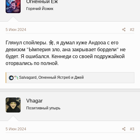
Огненный Ёж
Горячий Йожик
5 Июн 2024
#2
Глянул спойлеры. 肏, я думал хуже Андооа с его
девизом "Ымперия зло, ана закрывает бордели" не
будет. Я ошибался. Кеннеди со своей подружайкой
оторвались по полной.
Р
Salvagard
,
Огненный Ястреб
и
Джей
е
а
к
ц
Vhagar
и
и
Позитивный упырь
:
5 Июн 2024
#3