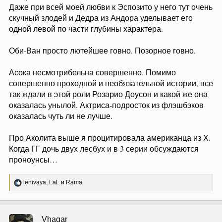
Даже при всей моей любви к Эспозито у него тут очень
скучный злодей и Дедра из Андора уделывает его
одной левой по части глубины характера.
Оби-Ван просто лютейшее говно. Позорное говно.
Асока несмотрибельна совершенно. Помимо
совершенно проходной и необязательной истории, все
так ждали в этой роли Розарио Доусон и какой же она
оказалась унылой. Актриса-подросток из флэшбэков
оказалась чуть ли не лучше.
Про Аколита выше я процитировала американца из Х.
Когда ГГ дочь двух лесбух и в 3 серии обсуждаются
проноунсы…
Р
lenivaya
,
LaL
и
Rama
е
а
к
ц
Vhagar
и