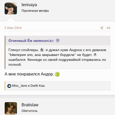
lenivaya
Приличная милфа
5 Июн 2024
#4
Огненный Ёж написал(а):
Глянул спойлеры. 肏, я думал хуже Андооа с его девизом
"Ымперия зло, ана закрывает бордели" не будет. Я
ошибался. Кеннеди со своей подружайкой оторвались по
полной.
А мне понравился Андор.
Р
Miss_Jane
и
Darth Kaa
е
а
к
ц
Bratislaw
и
и
Обитатель
: