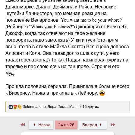
Дрифтмарке. Диалог Деймона и Ройса. Неловкие
шутейки Ланнистера, его мемная реакция на
появление Веларионов. You want me to be your whore?
(Рейнире) "Whats your business?"(Джоффри) от Коля (Эх,
Джофф, когда так отвечают на твое желание
поговорить, надо замолкать) Утки и гуси (это прям
явно что-то в стиле Майкла Скотта) Вся сцена допроса
Алисент и Коля. Она тааак долго шла к сути, у него
тааак горела жопа)) То как Падди насиловал курицу на
тарелке и пас свою дочь на танцполе. Стронг и его
муд.
Прошла половина сериала. Прикипела я больше всего
к Визерису. Начала прикипать к Лейнору.
Р
Selenmariene
,
Лора
,
Томас Манн
и 15 других
е
а
к
Первый
Последни
Назад
24 из 26
Вперёд
ц
и