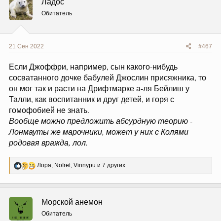
Ладос
и
и
Обитатель
:
21 Сен 2022
#467
Если Джоффри, например, сын какого-нибудь
сосватанного дочке бабулей Джослин присяжника, то
он мог так и расти на Дрифтмарке а-ля Бейлиш у
Талли, как воспитанник и друг детей, и горя с
гомофобией не знать.
Вообще можно предложить абсурдную теорию -
Лонмауты же марочники, может у них с Колями
родовая вражда, лол.
Р
Лора
,
Nofret
,
Vinnypu
и 7 других
е
а
к
ц
Морской анемон
и
и
Обитатель
: