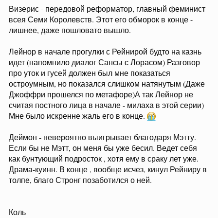
Визерис - передовой реформатор, главный феминист
всея Семи Королевств. Этот его обморок в конце -
лишнее, даже пошловато вышло.
Лейнор в начале прогулки с Рейнирой будто на казнь
идет (напомнило диалог Сансы с Лорасом) Разговор
про уток и гусей должен был мне показаться
остроумным, но показался слишком натянутым (Даже
Джоффри прошелся по метафоре)А так Лейнор не
считая постного лица в начале - милаха в этой серии)
Мне было искренне жаль его в конце.
Деймон - невероятно выигрывает благодаря Мэтту.
Если бы не Мэтт, он меня бы уже бесил. Ведет себя
как бунтующий подросток , хотя ему в сраку лет уже.
Драма-куинн. В конце , вообще исчез, кинул Рейниру в
толпе, благо Стронг позаботился о ней.
Коль