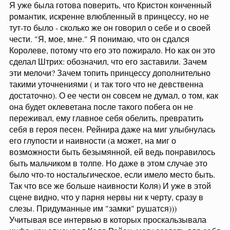
Я уже была готова поверить, что Кристон конченный
романтик, искренне влюбленный в принцессу, но не
тут-то было - сколько же он говорил о себе и о своей
чести. "Я, мое, мне." Я понимаю, что он сдался
Королеве, потому что его это пожирало. Но как он это
сделал Штрих: обозначил, что его заставили. Зачем
эти мелочи? Зачем топить принцессу дополнительно
такими уточнениями ( и так того что не девственна
достаточно). О ее чести он совсем не думал, о том, как
она будет оклеветана после такого побега он не
переживал, ему главное себя обелить, превратить
себя в героя песен. Рейнира даже на миг улыбнулась
его глупости и наивности (а может, на миг о
возможности быть безымянной, ей ведь понравилось
быть мальчиком в толпе. Но даже в этом случае это
было что-то ностальгическое, если имело место быть.
Так что все же больше наивности Коля) И уже в этой
сцене видно, что у парня нервы ни к черту, сразу в
слезы. Придуманные им "замки" рушатся)))
Учитывая все интервью в которых проскальзывала