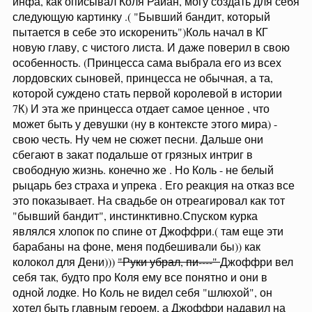
инфа, как описывал Коля Райан, могу создать для себя
следующую картинку .( "Бывший бандит, который
пытается в себе это искоренить")Коль начал в КГ
новую главу, с чистого листа. И даже поверил в свою
особенность. (Принцесса сама выбрала его из всех
лордовских сыновей, принцесса не обычная, а та,
которой суждено стать первой королевой в истории
7К) И эта же принцесса отдает самое ценное , что
может быть у девушки (ну в контексте этого мира) -
свою честь. Ну чем не сюжет песни. Дальше они
сбегают в закат подальше от грязных интриг в
свободную жизнь. конечно же . Но Коль - не белый
рыцарь без страха и упрека . Его реакция на отказ все
это показывает. На свадьбе он отреагировал как тот
"бывший бандит", инстинктивно.Спуском курка
являлся хлопок по спине от Джоффри.( там еще эти
барабаны на фоне, меня подбешивали бы)) как
колокол для Дени)))
"Руки убрал, пи----"
Джоффри вел
себя так, будто про Коля ему все понятно и они в
одной лодке. Но Коль не видел себя "шлюхой", он
хотел быть главным героем, а Джоффри надавил на