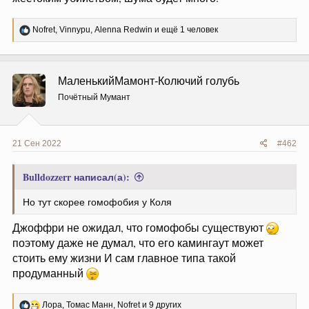
Р
Nofret
,
Vinnypu
,
Alenna Redwin
и ещё 1 человек
е
а
к
ц
МаленькийМамонт-Колючий голубь
и
и
Почётный Мумант
:
21 Сен 2022
#462
Bulldozzerr написал(а):
Но тут скорее гомофобия у Коля
Джоффри не ожидал, что гомофобы существуют
поэтому даже не думал, что его камингаут может
стоить ему жизни И сам главное типа такой
продуманный
Р
Лора
,
Томас Манн
,
Nofret
и 9 других