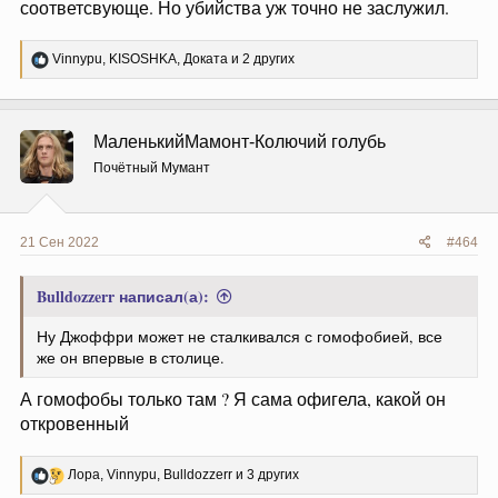
соответсвующе. Но убийства уж точно не заслужил.
Р
Vinnypu
,
KISOSHKA
,
Доката
и 2 других
е
а
к
ц
МаленькийМамонт-Колючий голубь
и
и
Почётный Мумант
:
21 Сен 2022
#464
Bulldozzerr написал(а):
Ну Джоффри может не сталкивался с гомофобией, все
же он впервые в столице.
А гомофобы только там ? Я сама офигела, какой он
откровенный
Р
Лора
,
Vinnypu
,
Bulldozzerr
и 3 других
е