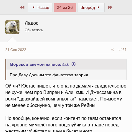
Первый
Последни
Назад
24 из 26
Вперёд
Ладос
Обитатель
21 Сен 2022
#461
Морской анемон написал(а):
Про Деву Долины это фанатская теория
Ой ли? Юстас пишет, что она по дамам - свидетельство
не хуже, чем про Випрен и Али, кмк. И Джессамина в
роли "дражайшей компаньонки" намекает. По-моему
не менее обоснуйно, чем у той же Рейны.
Но вообще, конечно, если контент по геям останется
на уровне мимолётного поцелуйчика в траве перед
жестоким убийством, шума будет много.