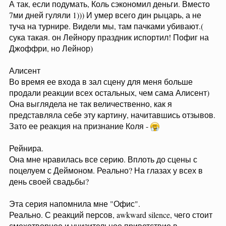
А так, если подумать, Коль сэкономил деньги. Вместо
7ми дней гуляли 1))) И умер всего дин рыцарь, а не
туча на турнире. Видели мы, там пачками убивают.(
сука такая. он Лейнору праздник испортил! Пофиг на
Джоффри, но Лейнор)
Алисент
Во время ее входа в зал сцену для меня больше
продали реакции всех остальных, чем сама Алисент)
Она выглядела не так величественно, как я
представляла себе эту картину, начитавшись отзывов.
Зато ее реакция на признание Коля -
Рейнира.
Она мне нравилась все серию. Вплоть до сцены с
поцелуем с Деймоном. Реально? На глазах у всех в
день своей свадьбы?
Эта серия напомнила мне "Офис".
Реально. С реакций персов, awkward silence, чего стоит
смехотворное и унизительное приветствие в