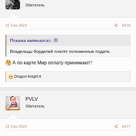
и
Обитатель
:
22 Сен 2022
#476
Пташка написал(а):
Владельцы борделей платят положенные подати,
А по карте Мир оплату принимают?
Р
Dragon Knight II
е
а
к
ц
PVLV
и
и
Обитатель
:
22 Сен 2022
#477