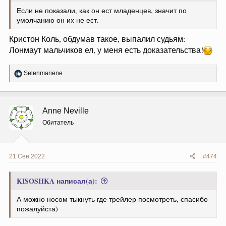
Если не показали, как он ест младенцев, значит по
умолчанию он их не ест.
Кристон Коль, обдумав такое, выпалил судьям:
Лонмаут мальчиков ел, у меня есть доказательства!
Р
Selenmariene
е
а
к
ц
Anne Neville
и
и
Обитатель
:
21 Сен 2022
#474
KISOSHKA написал(а):
А можно носом тыкнуть где трейлер посмотреть, спасибо
пожалуйста)