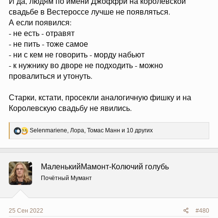
И да, людям по имени Джоффри на королевской
свадьбе в Вестероссе лучше не появляться.
А если появился:
- не есть - отравят
- не пить - тоже самое
- ни с кем не говорить - морду набьют
- к нужнику во дворе не подходить - можно
провалиться и утонуть.
Старки, кстати, просекли аналогичную фишку и на
Королевскую свадьбу не явились.
Р
Selenmariene
,
Лора
,
Томас Манн
и 10 других
е
а
к
ц
МаленькийМамонт-Колючий голубь
и
и
Почётный Мумант
:
25 Сен 2022
#480