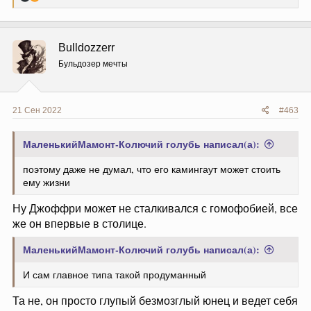
е
а
к
ц
Bulldozzerr
и
и
Бульдозер мечты
:
21 Сен 2022
#463
МаленькийМамонт-Колючий голубь написал(а):
поэтому даже не думал, что его камингаут может стоить
ему жизни
Ну Джоффри может не сталкивался с гомофобией, все
же он впервые в столице.
МаленькийМамонт-Колючий голубь написал(а):
И сам главное типа такой продуманный
Та не, он просто глупый безмозглый юнец и ведет себя