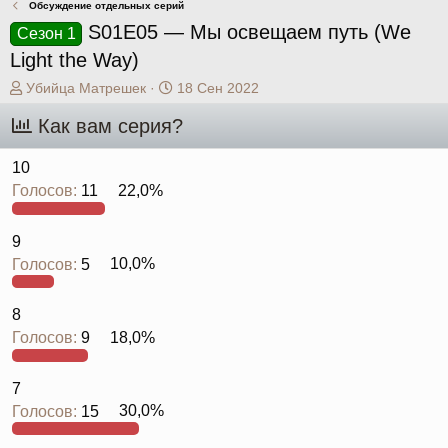
Обсуждение отдельных серий
S01E05 — Мы освещаем путь (We
Сезон 1
Light the Way)
А
Д
Убийца Матрешек
18 Сен 2022
в
а
Как вам серия?
т
т
о
а
р
н
10
т
а
Голосов:
11
22,0%
е
ч
м
а
ы
л
9
а
Голосов:
5
10,0%
8
Голосов:
9
18,0%
7
Голосов:
15
30,0%