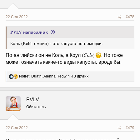
:
22 Сен 2022
#478
PVLV написал(а):
Коль (Kohl, емнип) - это капуста по-немецки.
По-английски он не Коль, а Коул (
Cole
)
. Но тоже
может означать какие-то виды капусты, вроде бы.
Р
Nofret
,
Duath
,
Alenna Redwin
и 3 других
е
а
к
ц
PVLV
и
и
Обитатель
:
22 Сен 2022
#479