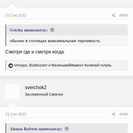
21 Сен 2022
#468
Gotcha написал(а):
обычно в столицах максимальная терпимость
Смотря где и смотря когда.
Р
Vinnypu
,
Bulldozzerr
и
МаленькийМамонт-Колючий голубь
е
а
к
ц
sverchok2
и
и
Заслуженный Сверчок
:
21 Сен 2022
#469
Alenna Redwin написал(а):