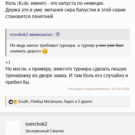
Коль (Kohl, емнип) - это капуста по-немецки.
Держа это в уме, метания сира Капустки в этой серии
становятся понятней
sverchok2 написал(а):
Но ведь канон требовал турнира, а турнир
у них уже был
снимать дорого
.
+1
Но могли, к примеру, вмесчто турнира сделать пешую
тренировку во дворе замка. И там Коль его случайно и
прибил бы.
Последнее редактирование:
23 Сен 2022
Р
Duath
,
Убийца Матрешек
,
Ладос
и 2 других
е
а
к
ц
sverchok2
и
и
Заслуженный Сверчок