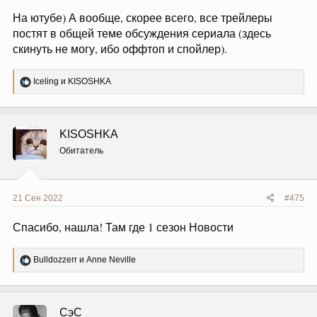
На ютубе) А вообще, скорее всего, все трейлеры
постят в общей теме обсуждения сериала (здесь
скинуть не могу, ибо оффтоп и спойлер).
Р
Iceling
и
KISOSHKA
е
а
к
ц
KISOSHKA
и
и
Обитатель
:
21 Сен 2022
#475
Спасибо, нашла! Там где 1 сезон Новости
Р
Bulldozzerr
и
Anne Neville
е
а
к
ц
СэС
и