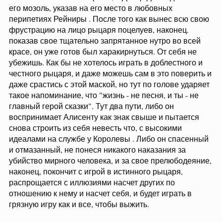
его мозоль, указав на его место в любовных
перипетиях Рейниры . После того как вынес всю свою
фрустрацию на лицо рыцаря поцелуев, наконец.
показав свое тщательно запрятанное нутро во всей
красе, он уже готов был харакирнуться. От себя не
убежишь. Как бы не хотелось играть в доблестного и
честного рыцаря, и даже можешь сам в это поверить и
даже срастись с этой маской, но тут по голове ударяет
такое напоминание, что "жизнь - не песня, и ты - не
главный герой сказки". Тут два пути, либо он
воспринимает Алисенту как знак свыше и пытается
снова строить из себя невесть что, с высокими
идеалами на службе у Королевы . Либо он спасенный
и отмазанный, не понеся никакого наказания за
убийство мирного человека, и за свое прелюбодеяние,
наконец, покончит с игрой в истинного рыцаря,
распрощается с иллюзиями насчет других по
отношению к нему и насчет себя, и будет играть в
грязную игру как и все, чтобы выжить.