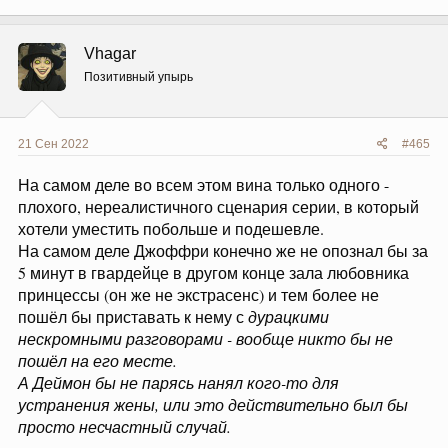
а
к
ц
Vhagar
и
и
Позитивный упырь
:
21 Сен 2022
#465
На самом деле во всем этом вина только одного -
плохого, нереалистичного сценария серии, в который
хотели уместить побольше и подешевле.
На самом деле Джоффри конечно же не опознал бы за
5 минут в гвардейце в другом конце зала любовника
принцессы (он же не экстрасенс) и тем более не
пошёл бы приставать к нему с
дурацкими
нескромными разговорами - вообще никто бы не
пошёл на его месте.
А Деймон бы не парясь нанял кого-то для
устранения жены, или это действительно был бы
просто несчастный случай.