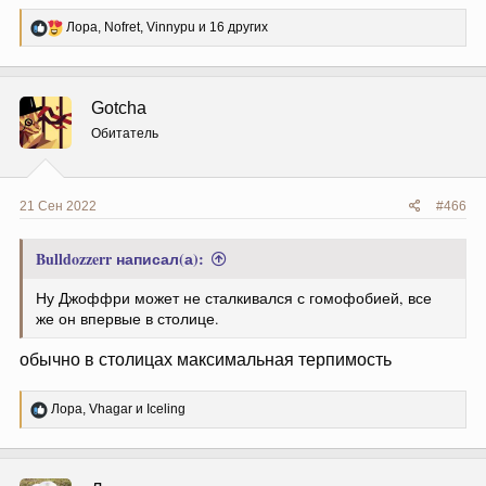
Р
Лора
,
Nofret
,
Vinnypu
и 16 других
е
а
к
ц
Gotcha
и
и
Обитатель
:
21 Сен 2022
#466
Bulldozzerr написал(а):
Ну Джоффри может не сталкивался с гомофобией, все
же он впервые в столице.
обычно в столицах максимальная терпимость
Р
Лора
,
Vhagar
и
Iceling
е
а
к
ц