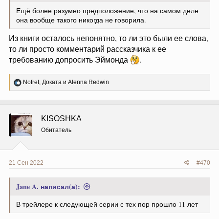
Ещё более разумно предположение, что на самом деле
она вообще такого никогда не говорила.
Из книги осталось непонятно, то ли это были ее слова,
то ли просто комментарий рассказчика к ее
требованию допросить Эймонда
.
Р
Nofret
,
Доката
и
Alenna Redwin
е
а
к
ц
KISOSHKA
и
и
Обитатель
:
21 Сен 2022
#470
Jane A. написал(а):
В трейлере к следующей серии с тех пор прошло 11 лет