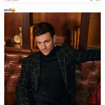
1 Окт 2024
#67
мой
Спойлер:
++