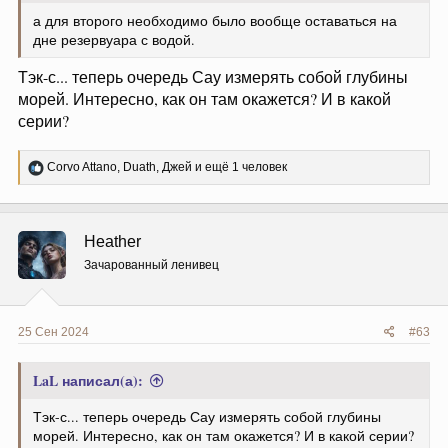
а для второго необходимо было вообще оставаться на
дне резервуара с водой.
Тэк-с... теперь очередь Сау измерять собой глубины
морей. Интересно, как он там окажется? И в какой
серии?
Р
Corvo Attano
,
Duath
,
Джей
и ещё 1 человек
е
а
к
ц
Heather
и
и
Зачарованный ленивец
:
25 Сен 2024
#63
LaL написал(а):
Тэк-с... теперь очередь Сау измерять собой глубины
морей. Интересно, как он там окажется? И в какой серии?