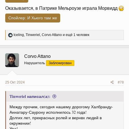
Оказывается, в Патрике Мельроузе играла Морвидд
Спойлер:
И Хьюго там же
Р
Iceling
,
Tinweriel
,
Corvo Attano
и ещё 1 человек
е
а
к
ц
Corvo Attano
и
и
Нарушитель
Заблокирован
:
25 Окт 2024
#78
Tinweriel написал(а):
Между прочим, сегодня нашему дорогому Халбранду-
Аннатару-Саурону исполнилось 32 года!
Долгих лет, прекрасных ролей и вернвх людей в
окружении!
Ура!