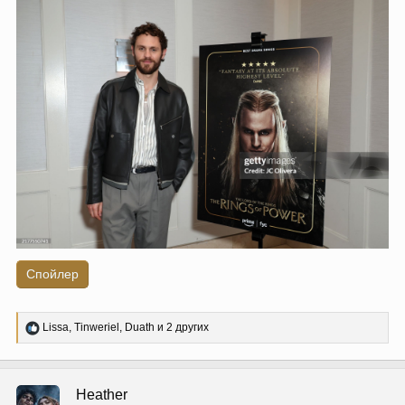
Спойлер
Р
Lissa
,
Tinweriel
,
Duath
и 2 других
е
а
к
ц
Heather
и