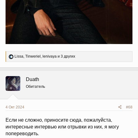
Р
Lissa
,
Tinweriel
,
lenivaya
и 3 других
е
а
к
ц
Duath
и
и
Обитатель
:
4 Окт 2024
#68
Если не сложно, приносите сюда, пожалуйста,
интересные интервью или отрывки из них, я могу
попереводить.