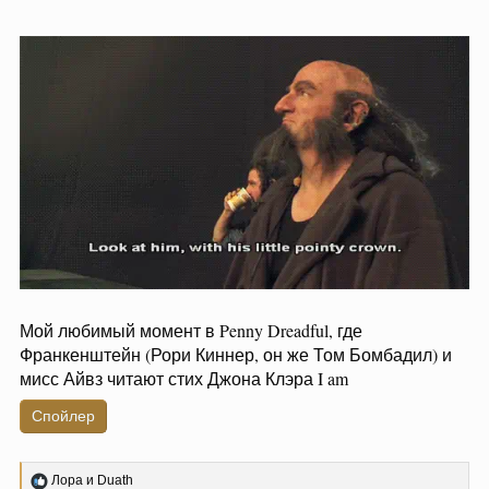
Мой любимый момент в Penny Dreadful, где
Франкенштейн (Рори Киннер, он же Том Бомбадил) и
мисс Айвз читают стих Джона Клэра I am
Спойлер
Р
Лора
и
Duath