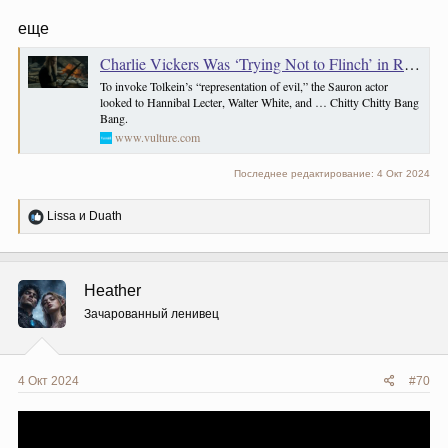
еще
Charlie Vickers Was ‘Trying Not to Flinch’ in Rings Finale
To invoke Tolkein’s “representation of evil,” the Sauron actor
looked to Hannibal Lecter, Walter White, and … Chitty Chitty Bang
Bang.
www.vulture.com
Последнее редактирование:
4 Окт 2024
Р
Lissa
и
Duath
е
а
к
ц
Heather
и
и
Зачарованный ленивец
:
4 Окт 2024
#70