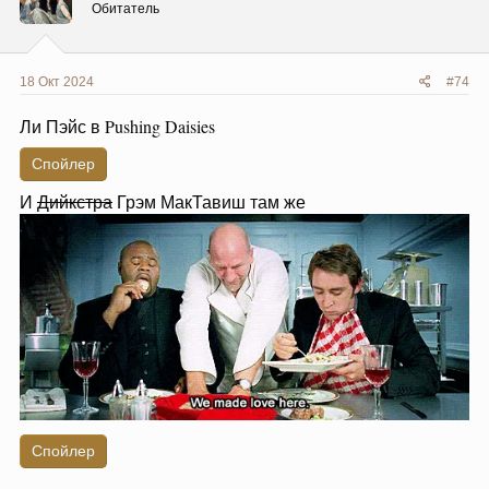
и
Обитатель
:
18 Окт 2024
#74
Ли Пэйс в Pushing Daisies
Спойлер
И
Дийкстра
Грэм МакТавиш там же
Спойлер