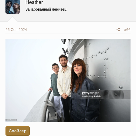
Heather
и
и
Зачарованный ленивец
:
26 Сен 2024
#66
Спойлер