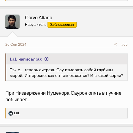
е
а
к
ц
Corvo Attano
и
и
Нарушитель
Заблокирован
:
26 Сен 2024
#65
LaL написал(а):
Тэк-с... теперь очередь Сау измерять собой глубины
морей. Интересно, как он там окажется? И в какой серии?
При Низвержении Нуменора Саурон опять в пучине
побывает...
Р
LaL
е
а
к
ц