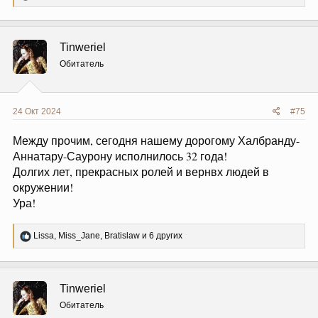
е
а
к
ц
Tinweriel
и
и
Обитатель
:
24 Окт 2024
#75
Между прочим, сегодня нашему дорогому Халбранду-
Аннатару-Саурону исполнилось 32 года!
Долгих лет, прекрасных ролей и вернвх людей в
окружении!
Ура!
Р
Lissa
,
Miss_Jane
,
Bratislaw
и 6 других
е
а
к
ц
Tinweriel
и
и
Обитатель
: