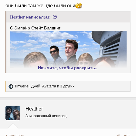
они были там же, где были они
Heather написал(а):
С Эмпайр Стейт Билдинг
Нажмите, чтобы раскрыть...
Р
Tinweriel
,
Джей
,
Avatarra
и 3 других
е
а
к
ц
Heather
и
и
Зачарованный ленивец
: