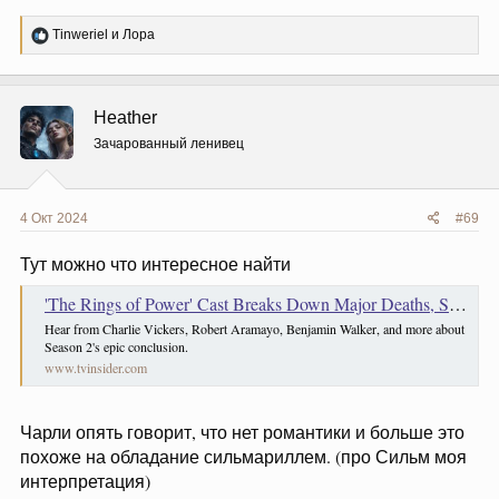
Р
Tinweriel
и
Лора
е
а
к
ц
Heather
и
и
Зачарованный ленивец
:
4 Окт 2024
#69
Тут можно что интересное найти
'The Rings of Power' Cast Breaks Down Major Deaths, Stranger Reveal & More From Finale
Hear from Charlie Vickers, Robert Aramayo, Benjamin Walker, and more about
Season 2's epic conclusion.
www.tvinsider.com
Чарли опять говорит, что нет романтики и больше это
похоже на обладание сильмариллем. (про Сильм моя
интерпретация)