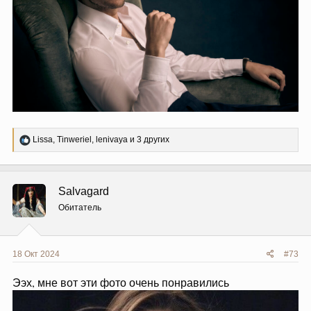
Р
Lissa
,
Tinweriel
,
lenivaya
и 3 других
е
а
к
ц
Salvagard
и
и
Обитатель
:
18 Окт 2024
#73
Ээх, мне вот эти фото очень понравились