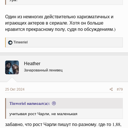
Один из немногих действительно харизматичных и
играющих актеров в сериале. Хотя он больше
нравится прекрасному полу, судя по обсуждениям.)
Р
Tinweriel
е
а
к
ц
Heather
и
и
Зачарованный ленивец
:
25 Окт 2024
#79
Tinweriel написал(а):
учитывая рост Чарли, не маленькая
забавно, что рост Чарли пишут по-разному. где-то 1,88,