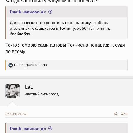
Каждое лето жил у бабушки в Чернобыле.
Duath написал(а):
Дальше какая-то хренотень про политику, любовь
итальянских фашистов к Толкину, хоббиты - хиппи,
блаблабла.
То-то я сморю сами авторы Толкиена ненавидят, судя
по всему.
Р
Duath
,
Джей
и
Лора
е
а
к
ц
LaL
и
и
Знатный эмгыровед
:
25 Сен 2024
#62
Duath написал(а):