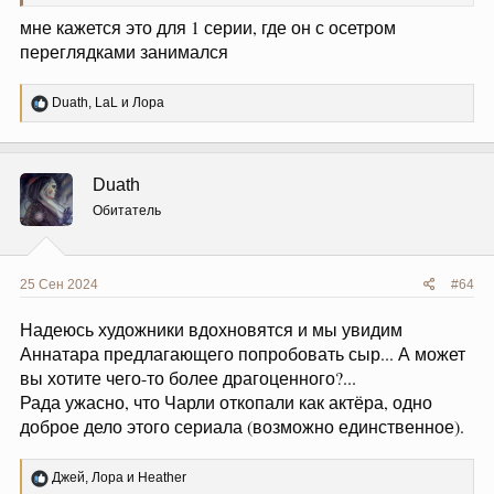
мне кажется это для 1 серии, где он с осетром
переглядками занимался
Р
Duath
,
LaL
и
Лора
е
а
к
ц
Duath
и
и
Обитатель
:
25 Сен 2024
#64
Надеюсь художники вдохновятся и мы увидим
Аннатара предлагающего попробовать сыр... А может
вы хотите чего-то более драгоценного?...
Рада ужасно, что Чарли откопали как актёра, одно
доброе дело этого сериала (возможно единственное).
Р
Джей
,
Лора
и
Heather