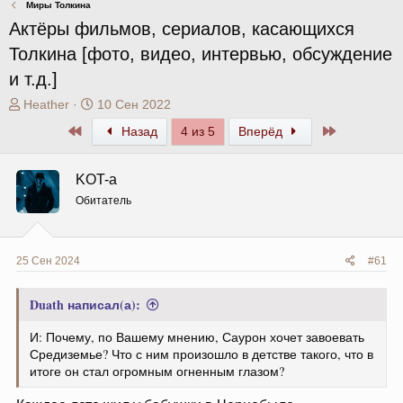
Миры Толкина
Актёры фильмов, сериалов, касающихся
Толкина [фото, видео, интервью, обсуждение
и т.д.]
А
Д
Heather
10 Сен 2022
в
а
Первый
Последний
Назад
4 из 5
Вперёд
т
т
о
а
р
н
KOT-a
т
а
Обитатель
е
ч
м
а
ы
л
а
25 Сен 2024
#61
Duath написал(а):
И: Почему, по Вашему мнению, Саурон хочет завоевать
Средиземье? Что с ним произошло в детстве такого, что в
итоге он стал огромным огненным глазом?