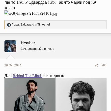
где-то 1,80. У Эдвардса 1,85. Так что Чарли под 1,9
точно
Р
Лора
,
Salvagard
и
Tinweriel
е
а
к
ц
Heather
и
и
Зачарованный ленивец
:
26 Окт 2024
#80
Для
Behind The Blinds
с интервью