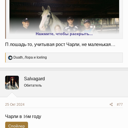
Нажмите, чтобы раскрыть...
П лошадь-то, учитывая рост Чарли, не маленькая…
Р
Duath
,
Лора
и
Iceling
е
а
к
из
инсты Морвид
ц
Salvagard
и
и
Обитатель
Красивая разница в росте (с Морвид, не с лошадью).
:
25 Окт 2024
#77
Чарли в 16м году
Спойлер