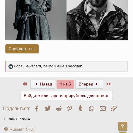
Спойлер:
+++
Р
Лора
,
Salvagard
,
Iceling
и ещё 1 человек
е
а
к
Первый
Последний
Назад
4 из 5
Вперёд
ц
и
и
Войдите или зарегистрируйтесь для ответа.
:
Facebook
Twitter
Reddit
Pinterest
Tumblr
WhatsApp
Электронна
Ссылк
Поделиться:
Миры Толкина
Russian (RU)