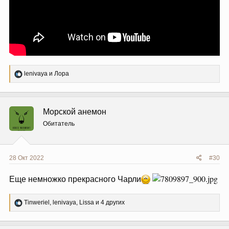
Р
lenivaya
и
Лора
е
а
к
ц
Морской анемон
и
и
Обитатель
:
28 Окт 2022
#30
Еще немножко прекрасного Чарли
Р
Tinweriel
,
lenivaya
,
Lissa
и 4 других
е
а
к