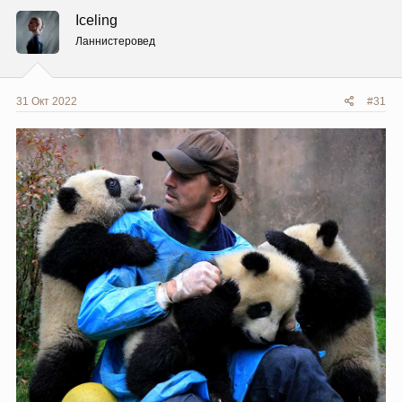
ц
Iceling
и
и
Ланнистеровед
:
31 Окт 2022
#31