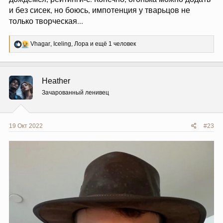
и без сисек, но боюсь, импотенция у тварьцов не
только творческая...
Р
Vhagar
,
Iceling
,
Лора
и ещё 1 человек
е
а
к
ц
Heather
и
и
Зачарованный ленивец
:
19 Окт 2022
#23