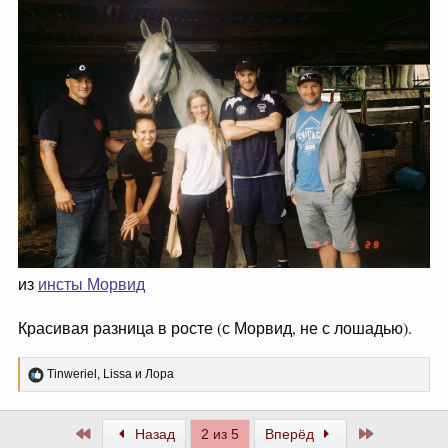
из
инсты Морвид
Красивая разница в росте (с Морвид, не с лошадью).
Р
Tinweriel
,
Lissa
и
Лора
е
а
к
Первый
Последний
Назад
2 из 5
Вперёд
ц