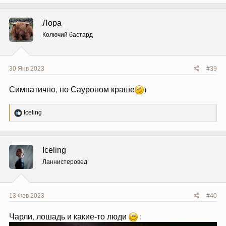
а
к
ц
Лора
и
и
Колючий бастард
:
30 Янв 2023
#39
Симпатично, но Сауроном краше
)
Р
Iceling
е
а
к
ц
Iceling
и
и
Ланнистеровед
:
13 Фев 2023
#40
Чарли, лошадь и какие-то люди
: