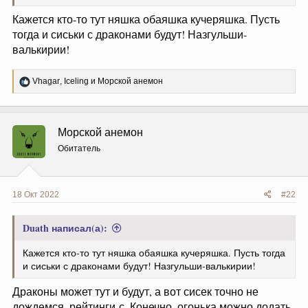
Кажется кто-то тут няшка обаяшка кучеряшка. Пусть
тогда и сиськи с драконами будут! Назгульши-
валькирии!
Р
Vhagar
,
Iceling
и
Морской анемон
е
а
к
ц
Морской анемон
и
и
Обитатель
:
18 Окт 2022
#22
Duath написал(а):
Кажется кто-то тут няшка обаяшка кучеряшка. Пусть тогда
и сиськи с драконами будут! Назгульши-валькирии!
Драконы может тут и будут, а вот сисек точно не
дождемся, рейтинги-с. Конечно, огонька можно додать