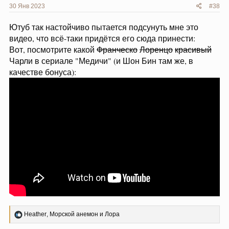
30 Янв 2023
#38
Ютуб так настойчиво пытается подсунуть мне это
видео, что всё-таки придётся его сюда принести:
Вот, посмотрите какой
Франческо
Лоренцо
красивый
Чарли в сериале "Медичи" (и Шон Бин там же, в
качестве бонуса):
Р
Heather
,
Морской анемон
и
Лора
е