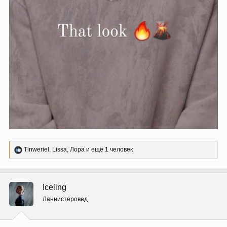
Р
Tinweriel
,
Lissa
,
Лора
и ещё 1 человек
е
а
к
ц
Iceling
и
и
Ланнистеровед
: