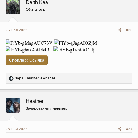
Darth Kaa
и
и
Обитатель
:
26 Ноя 2022
#36
Спойлер:
Ссылка
Р
Лора
,
Heather
и
Vhagar
е
а
к
ц
Heather
и
и
Зачарованный ленивец
:
26 Ноя 2022
#37