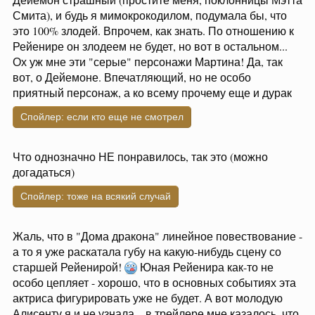
Смита), и будь я мимокрокодилом, подумала бы, что
это 100% злодей. Впрочем, как знать. По отношению к
Рейенире он злодеем не будет, но вот в остальном...
Ох уж мне эти "серые" персонажи Мартина! Да, так
вот, о Дейемоне. Впечатляющий, но не особо
приятный персонаж, а ко всему прочему еще и дурак
Спойлер:
если кто еще не смотрел
Что однозначно НЕ понравилось, так это (можно
догадаться)
Спойлер:
тоже на всякий случай
Жаль, что в "Дома дракона" линейное повествование -
а то я уже раскатала губу на какую-нибудь сцену со
старшей Рейенирой!
Юная Рейенира как-то не
особо цепляет - хорошо, что в основных событиях эта
актриса фигурировать уже не будет. А вот молодую
Алисенту я и не узнала... в трейлере мне казалось, что