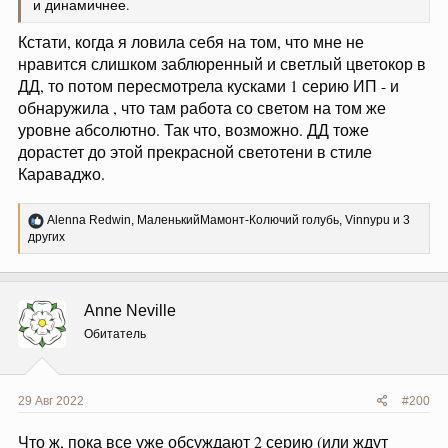
и динамичнее.
Кстати, когда я ловила себя на том, что мне не
нравится слишком заблюренный и светлый цветокор в
ДД, то потом пересмотрела кусками 1 серию ИП - и
обнаружила , что там работа со светом на том же
уровне абсолютно. Так что, возможно. ДД тоже
дорастет до этой прекрасной светотени в стиле
Караваджо.
Р
Alenna Redwin
,
МаленькийМамонт-Колючий голубь
,
Vinnypu
и 3
е
других
а
к
ц
и
Anne Neville
и
:
Обитатель
29 Авг 2022
#200
Что ж, пока все уже обсуждают 2 серию (или ждут