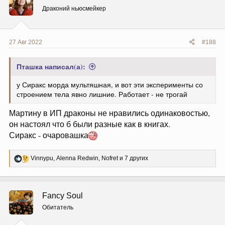
и
Драконий ньюсмейкер
:
27 Авг 2022
#188
Пташка написал(а):
у Сиракс морда мультяшная, и вот эти эксперименты со
строением тела явно лишние. Работает - не трогай
Мартину в ИП драконы не нравились одинаковостью,
он настоял что б были разные как в книгах.
Сиракс - очаровашка
Р
Vinnypu
,
Alenna Redwin
,
Nofret
и 7 других
е
а
к
ц
Fancy Soul
и
и
Обитатель
: