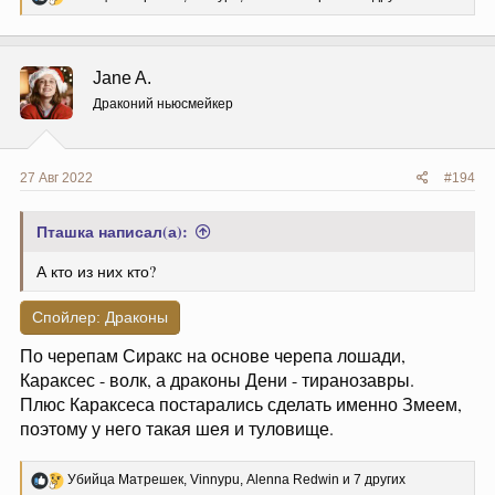
е
а
к
ц
Jane A.
и
и
Драконий ньюсмейкер
:
27 Авг 2022
#194
Пташка написал(а):
А кто из них кто?
Спойлер:
Драконы
По черепам Сиракс на основе черепа лошади,
Караксес - волк, а драконы Дени - тиранозавры.
Плюс Караксеса постарались сделать именно Змеем,
поэтому у него такая шея и туловище.
Р
Убийца Матрешек
,
Vinnypu
,
Alenna Redwin
и 7 других