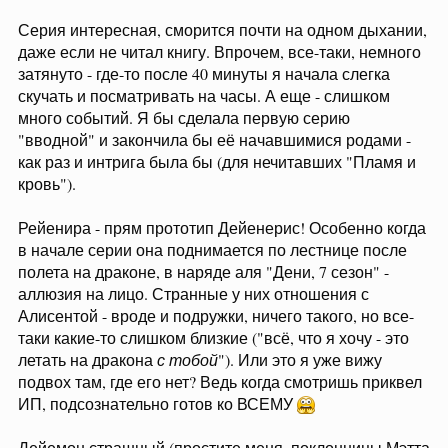
Серия интересная, сморится почти на одном дыхании,
даже если не читал книгу. Впрочем, все-таки, немного
затянуто - где-то после 40 минуты я начала слегка
скучать и посматривать на часы. А еще - слишком
много событий. Я бы сделала первую серию
"вводной" и закончила бы её начавшимися родами -
как раз и интрига была бы (для нечитавших "Пламя и
кровь").
Рейенира - прям прототип Дейенерис! Особенно когда
в начале серии она поднимается по лестнице после
полета на драконе, в наряде аля "Дени, 7 сезон" -
аллюзия на лицо. Странные у них отношения с
Алисентой - вроде и подружки, ничего такого, но все-
таки какие-то слишком близкие ("всё, что я хочу - это
летать на дракона
с тобой
"). Или это я уже вижу
подвох там, где его нет? Ведь когда смотришь приквел
ИП, подсознательно готов ко ВСЕМУ
Дейемон страшный (простите меня, поклонницы Мэтта