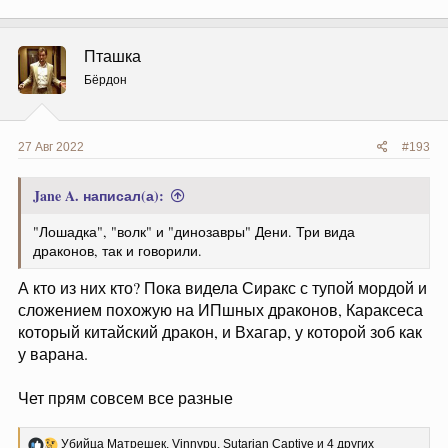
а
к
ц
Пташка
и
и
Бёрдон
:
27 Авг 2022
#193
Jane A. написал(а):
"Лошадка", "волк" и "динозавры" Дени. Три вида
драконов, так и говорили.
А кто из них кто? Пока видела Сиракс с тупой мордой и
сложением похожую на ИПшных драконов, Караксеса
который китайский дракон, и Вхагар, у которой зоб как
у варана.
Чет прям совсем все разные
Р
Убийца Матрешек
,
Vinnypu
,
Sutarian Captive
и 4 других