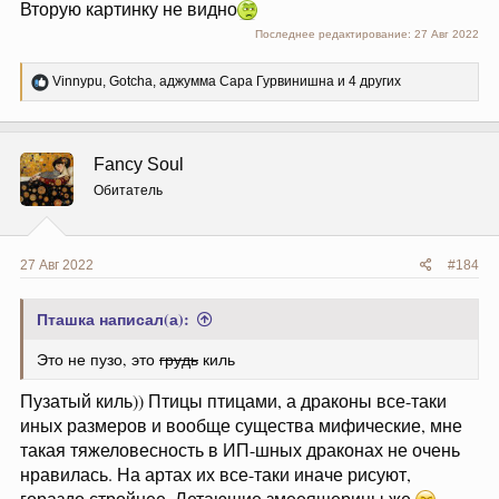
Вторую картинку не видно
Последнее редактирование:
27 Авг 2022
Р
Vinnypu
,
Gotcha
,
аджумма Сара Гурвинишна
и 4 других
е
а
к
ц
Fancy Soul
и
и
Обитатель
:
27 Авг 2022
#184
Пташка написал(а):
Это не пузо, это
грудь
киль
Пузатый киль)) Птицы птицами, а драконы все-таки
иных размеров и вообще существа мифические, мне
такая тяжеловесность в ИП-шных драконах не очень
нравилась. На артах их все-таки иначе рисуют,
гораздо стройнее. Летающие змееящерицы же