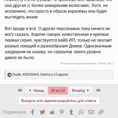
она другая (с более шикарными волосами). Хотя, не
исключено, что просто в образе королевы она будет
выглядеть иначе.
Вот вроде и всё. О других персонажах пока ничего не
могу сказать. Короче говоря, качественная и крепкая
первая серия, чувствуется вайб ИП, только не хватает
разных локаций и разнообразия Домов. Однозначным
шедевром не назову, но сериалов такого уровня
давно не было.
Последнее редактирование:
29 Авг 2022
Р
Duath
,
KISOSHKA
,
Gotcha
и 10 других
е
а
к
Первый
Последни
Назад
10 из 12
Вперёд
ц
и
и
Войдите или зарегистрируйтесь для ответа.
:
Facebook
Twitter
Reddit
Pinterest
Tumblr
WhatsApp
Электронна
Ссылк
Поделиться: