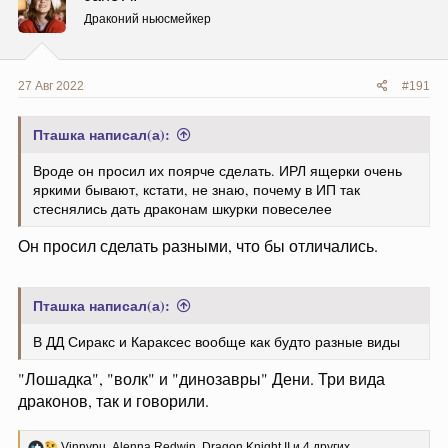
и
и
Драконий ньюсмейкер
:
27 Авг 2022
#191
Пташка написал(а):
Вроде он просил их поярче сделать. ИРЛ ящерки очень
яркими бывают, кстати, не знаю, почему в ИП так
стеснялись дать драконам шкурки повеселее
Он просил сделать разными, что бы отличались.
Пташка написал(а):
В ДД Сиракс и Караксес вообще как будто разные виды
"Лошадка", "волк" и "динозавры" Дени. Три вида
драконов, так и говорили.
Р
Vinnypu
,
Alenna Redwin
,
Dragon Knight II
и 4 других