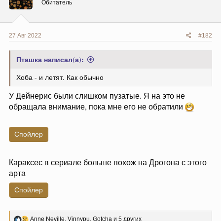
и
Обитатель
:
27 Авг 2022
#182
Пташка написал(а):
Хоба - и летят. Как обычно
У Дейнерис были слишком пузатые. Я на это не
обращала внимание, пока мне его не обратили
Спойлер
Караксес в сериале больше похож на Дрогона с этого
арта
Спойлер
Р
Anne Neville
,
Vinnypu
,
Gotcha
и 5 других