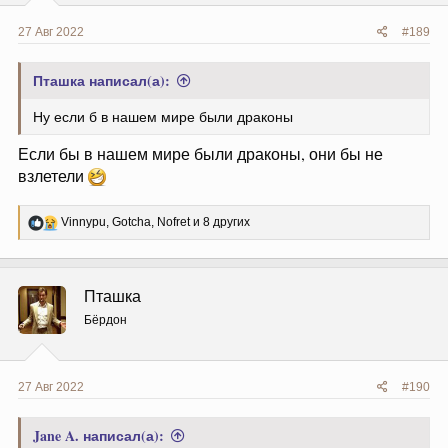
27 Авг 2022
#189
Пташка написал(а):
Ну если б в нашем мире были драконы
Если бы в нашем мире были драконы, они бы не
взлетели
Р
Vinnypu
,
Gotcha
,
Nofret
и 8 других
е
а
к
ц
Пташка
и
и
Бёрдон
:
27 Авг 2022
#190
Jane A. написал(а):