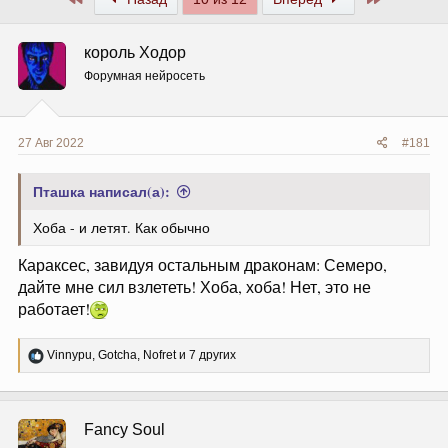
король Ходор
Форумная нейросеть
27 Авг 2022
#181
Пташка написал(а):
Хоба - и летят. Как обычно
Караксес, завидуя остальным драконам: Семеро,
дайте мне сил взлететь! Хоба, хоба! Нет, это не
работает!
Р
Vinnypu
,
Gotcha
,
Nofret
и 7 других
е
а
к
ц
Fancy Soul
и