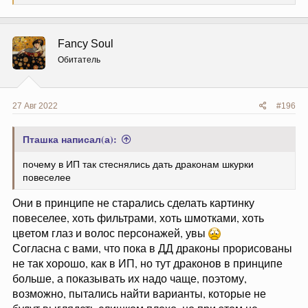
а
к
ц
и
Fancy Soul
и
:
Обитатель
27 Авг 2022
#196
Пташка написал(а):
почему в ИП так стеснялись дать драконам шкурки
повеселее
Они в принципе не старались сделать картинку
повеселее, хоть фильтрами, хоть шмотками, хоть
цветом глаз и волос персонажей, увы
Согласна с вами, что пока в ДД драконы прорисованы
не так хорошо, как в ИП, но тут драконов в принципе
больше, а показывать их надо чаще, поэтому,
возможно, пытались найти варианты, которые не