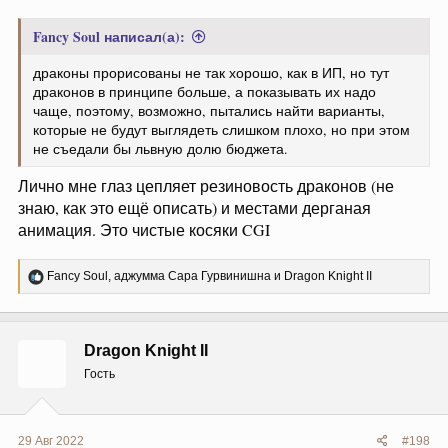
Fancy Soul написал(а):
драконы прорисованы не так хорошо, как в ИП, но тут
драконов в принципе больше, а показывать их надо
чаще, поэтому, возможно, пытались найти варианты,
которые не будут выглядеть слишком плохо, но при этом
не съедали бы львную долю бюджета.
Лично мне глаз цепляет резиновость драконов (не
знаю, как это ещё описать) и местами дерганая
анимация. Это чистые косяки CGI
Р
Fancy Soul
,
аджумма Сара Гурвинишна
и
Dragon Knight II
е
а
к
ц
Dragon Knight II
и
и
Гость
:
29 Авг 2022
#198