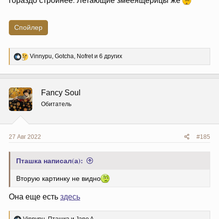
Спойлер
Р
Vinnypu
,
Gotcha
,
Nofret
и 6 других
е
а
к
ц
Fancy Soul
и
и
Обитатель
:
27 Авг 2022
#185
Пташка написал(а):
Вторую картинку не видно
Она еще есть
здесь
Р