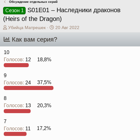
Обсуждение отдельных серий
S01E01 – Наследники драконов
Сезон 1
(Heirs of the Dragon)
А
Д
Убийца Матрешек
20 Авг 2022
в
а
Как вам серия?
т
т
о
а
р
н
10
т
а
Голосов:
12
18,8%
е
ч
м
а
ы
л
9
а
Голосов:
24
37,5%
8
Голосов:
13
20,3%
7
Голосов:
11
17,2%