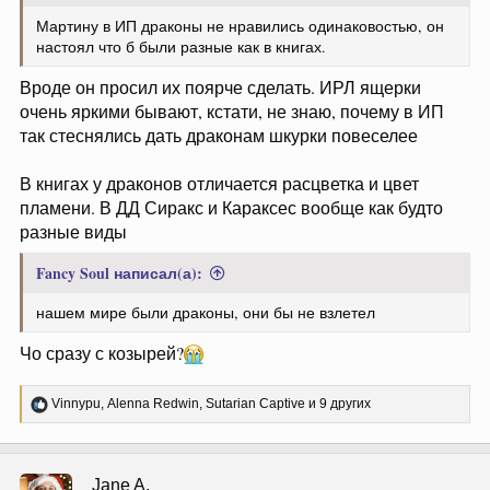
Мартину в ИП драконы не нравились одинаковостью, он
настоял что б были разные как в книгах.
Вроде он просил их поярче сделать. ИРЛ ящерки
очень яркими бывают, кстати, не знаю, почему в ИП
так стеснялись дать драконам шкурки повеселее
В книгах у драконов отличается расцветка и цвет
пламени. В ДД Сиракс и Караксес вообще как будто
разные виды
Fancy Soul написал(а):
нашем мире были драконы, они бы не взлетел
Чо сразу с козырей?
Р
Vinnypu
,
Alenna Redwin
,
Sutarian Captive
и 9 других
е
а
к
ц
Jane A.