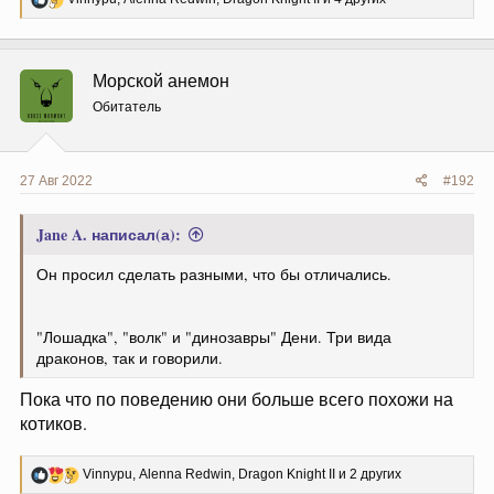
е
а
к
ц
Морской анемон
и
и
Обитатель
:
27 Авг 2022
#192
Jane A. написал(а):
Он просил сделать разными, что бы отличались.
"Лошадка", "волк" и "динозавры" Дени. Три вида
драконов, так и говорили.
Пока что по поведению они больше всего похожи на
котиков.
Р
Vinnypu
,
Alenna Redwin
,
Dragon Knight II
и 2 других
е