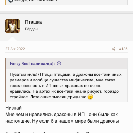
Vinnypu
,
Пташка
и
Jane A.
е
а
к
ц
Пташка
и
и
Бёрдон
:
27 Авг 2022
#186
Fancy Soul написал(а):
Пузатый киль)) Птицы птицами, а драконы все-таки иных
размеров и вообще существа мифические, мне такая
тяжеловесность в ИП-шных драконах не очень
нравилась. На артах их все-таки иначе рисуют, гораздо
стройнее. Летающие змееящерицы же
Низнай
Мне чем и нравились драконы в ИП - они были как
настоящие. Ну если б в нашем мире были драконы