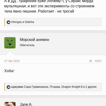
А в ДД - графоний хуже (почему?), у Сиракс морда
мультяшная, и вот эти эксперименты со строением
тела явно лишние. Работает - не трогай
Р
Vinnypu
и
Gotcha
е
а
к
ц
Морской анемон
и
и
Обитатель
:
27 Авг 2022
#187
Хоба!
Р
аджумма Сара Гурвинишна
,
Пташка
,
Dragon Knight II
и 2 других
е
а
к
ц
Jane A.
и