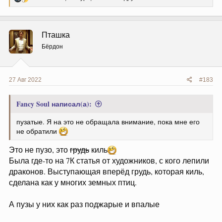
е
а
к
ц
Пташка
и
и
Бёрдон
:
27 Авг 2022
#183
Fancy Soul написал(а):
пузатые. Я на это не обращала внимание, пока мне его
не обратили
Это не пузо, это
грудь
киль
Была где-то на 7К статья от художников, с кого лепили
драконов. Выступающая вперёд грудь, которая киль,
сделана как у многих земных птиц.
А пузы у них как раз поджарые и впалые