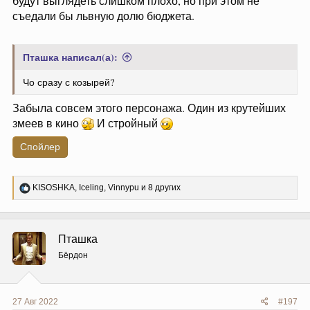
будут выглядеть слишком плохо, но при этом не
съедали бы львную долю бюджета.
Пташка написал(а):
Чо сразу с козырей?
Забыла совсем этого персонажа. Один из крутейших
змеев в кино
И стройный
Спойлер
Р
KISOSHKA
,
Iceling
,
Vinnypu
и 8 других
е
а
к
ц
Пташка
и
и
Бёрдон
:
27 Авг 2022
#197