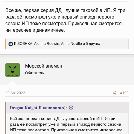
Всё же, первая серия ДД - лучше таковой в ИП. Я три
раза её посмотрел уже и первый эпизод первого
сезона ИП тоже посмотрел. Приквельная смотрится
интереснее и динамичнее.
Р
KISOSHKA
,
Alenna Redwin
,
Anne Neville
и 5 других
е
а
к
ц
Морской анемон
и
и
Обитатель
:
29 Авг 2022
#199
Dragon Knight II написал(а):
Всё же, первая серия ДД - лучше таковой в ИП. Я три
раза её посмотрел уже и первый эпизод первого сезона
ИП тоже посмотрел. Приквельная смотрится интереснее