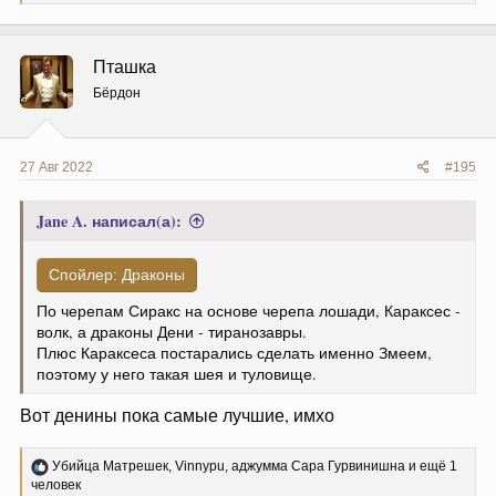
е
а
к
ц
Пташка
и
и
Бёрдон
:
27 Авг 2022
#195
Jane A. написал(а):
Спойлер:
Драконы
По черепам Сиракс на основе черепа лошади, Караксес -
волк, а драконы Дени - тиранозавры.
Плюс Караксеса постарались сделать именно Змеем,
поэтому у него такая шея и туловище.
Вот денины пока самые лучшие, имхо
Р
Убийца Матрешек
,
Vinnypu
,
аджумма Сара Гурвинишна
и ещё 1
е
человек