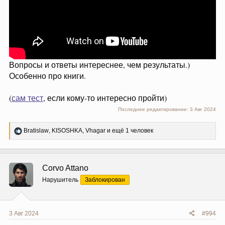
Вопросы и ответы интереснее, чем результаты.)
Особенно про книги.
(
сам тест
, если кому-то интересно пройти)
Последнее редактирование:
3 Авг 2024
Р
Bratislaw
,
KISOSHKA
,
Vhagar
и ещё 1 человек
е
а
к
ц
Corvo Attano
и
и
Нарушитель
Заблокирован
:
3 Авг 2024
#994