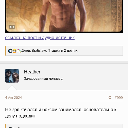
ссылка на пост и аудио-источник
Р
Джей
,
Bratislaw
,
Пташка
и 2 других
е
а
к
ц
Heather
и
и
Зачарованный ленивец
:
4 Авг 2024
#999
Не зря качался и боксом занимался, основательно к
делу подходит