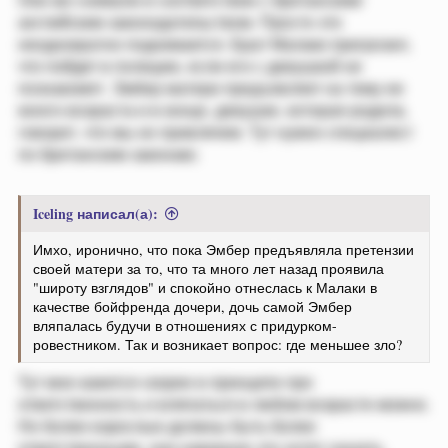
английским законодательством. Просто это
неоднократно поднимается. Брат Малаки пригрозил,
что пойдет в полицию, если его с девушкой не
познакомят. Эмбер матери предъявляет на тему ее
юного возраста и в конце, девушке, которая родила,
говорит, что мы их привлечем. Тут нужен специалист
по британским законам)
Iceling написал(а):
Имхо, иронично, что пока Эмбер предъявляла претензии
своей матери за то, что та много лет назад проявила
"широту взглядов" и спокойно отнеслась к Малаки в
качестве бойфренда дочери, дочь самой Эмбер
вляпалась будучи в отношениях с придурком-
ровестником. Так и возникает вопрос: где меньшее зло?
Тут мне кажется скорее в принципе про
ответственность и вляпаться в любом возрасте можно.
Но более взрослые должны быть более
ответственными, они наверное это хотят сказать.