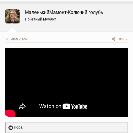
к
ц
МаленькийМамонт-Колючий голубь
и
и
Почётный Мумант
:
28 Июл 2024
#982
Р
Лора
е