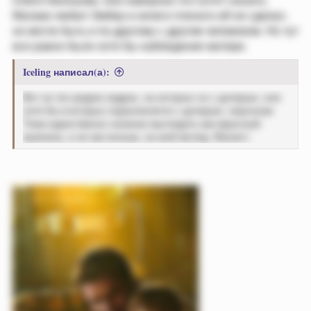
Малаки любил Эмбер и ничего плохого ей не сделал,
но могло быть и по-другому с другим человеком. Но тут
все равно было хотя бы наблюдение матери.
Iceling написал(а):
Вот на тех редких кадрах, на которых он с дочерью, или
хотя бы в которых параллелится с дочерью, персонаж
Тома единственно начинал выглядеть как взрослый
мужчина, а не как юноша, на мой взгляд. Магия))