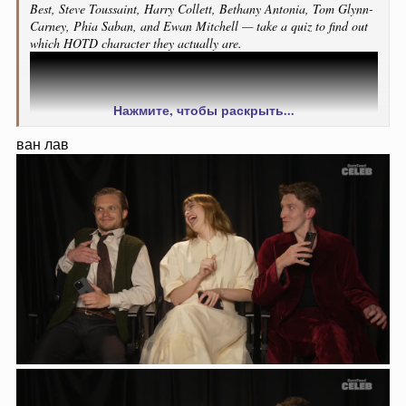
Best, Steve Toussaint, Harry Collett, Bethany Antonia, Tom Glynn-
Carney, Phia Saban, and Ewan Mitchell — take a quiz to find out
which HOTD character they actually are.
Нажмите, чтобы раскрыть...
ван лав
Вопросы и ответы интереснее, чем результаты.)
Особенно про книги.
(
сам тест
, если кому-то интересно пройти)