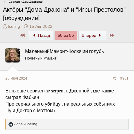
Сериал «Дом Дракона»
Актёры "Дома Дракона" и "Игры Престолов"
[обсуждение]
А
Д
Iceling
15 Авг 2022
в
а
Первый
Последни
Назад
50 из 56
Вперёд
т
т
о
а
р
н
МаленькийМамонт-Колючий голубь
т
а
Почётный Мумант
е
ч
м
а
ы
л
а
28 Июл 2024
#981
Есть еще сериал the serpent с Дженной , где также
сыграл Фабьен
Про сериального убийцу , на реальных событиях
Ну и Доктор с Мэттом)
Р
Лора
и
Iceling
е
а