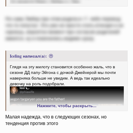
что касается Мака с Эмбер и с Эми.
Но сама Эмбер при этом родила в 17, либо перевод
что-то попутал. Это уже не просто спать втихаря и не
скроешь, вероятно момент про согласие родителей
имеется, ну и поженились видимо сразу.
Iceling написал(а):
Глядя на эту милоту становится особенно жаль, что в
сезоне ДД папу-Эйгона с дочкой-Джейхерой мы почти
наверняка больше не увидим. А ведь так идеально
девочку на роль подобрали.
Нажмите, чтобы раскрыть...
Малая надежда, что в следующих сезонах, но
тенденция против этого