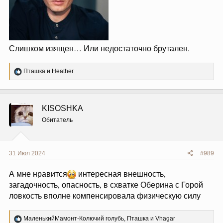
Слишком изящен… Или недостаточно брутален.
Р
Пташка
и
Heather
е
а
к
ц
KISOSHKA
и
и
Обитатель
:
31 Июл 2024
#989
А мне нравится
интересная внешность,
загадочность, опасность, в схватке Оберина с Горой
ловкость вполне компенсировала физическую силу
Р
МаленькийМамонт-Колючий голубь
,
Пташка
и
Vhagar