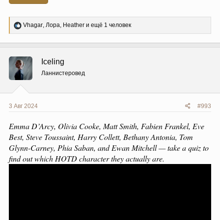
Р
Vhagar
,
Лора
,
Heather
и ещё 1 человек
е
а
к
ц
Iceling
и
и
Ланнистеровед
:
3 Авг 2024
#993
Emma D’Arcy, Olivia Cooke, Matt Smith, Fabien Frankel, Eve
Best, Steve Toussaint, Harry Collett, Bethany Antonia, Tom
Glynn-Carney, Phia Saban, and Ewan Mitchell — take a quiz to
find out which HOTD character they actually are.