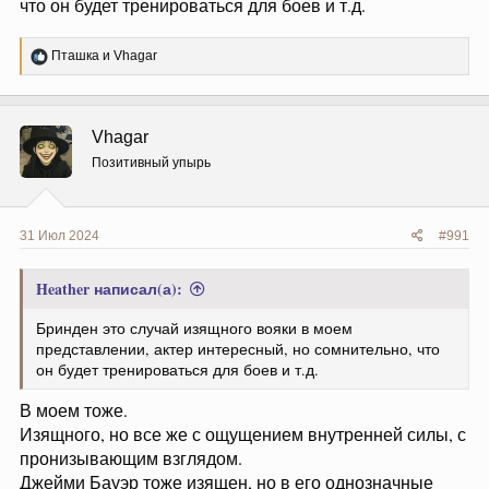
что он будет тренироваться для боев и т.д.
Р
Пташка
и
Vhagar
е
а
к
ц
Vhagar
и
и
Позитивный упырь
:
31 Июл 2024
#991
Heather написал(а):
Бринден это случай изящного вояки в моем
представлении, актер интересный, но сомнительно, что
он будет тренироваться для боев и т.д.
В моем тоже.
Изящного, но все же с ощущением внутренней силы, с
пронизывающим взглядом.
Джейми Бауэр тоже изящен, но в его однозначные