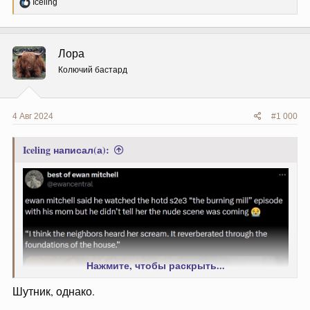
Р
Iceling
е
а
к
ц
Лора
и
и
Колючий бастард
:
4 Авг 2024
#1 000
Iceling написал(а):
Нажмите, чтобы раскрыть...
Шутник, однако.