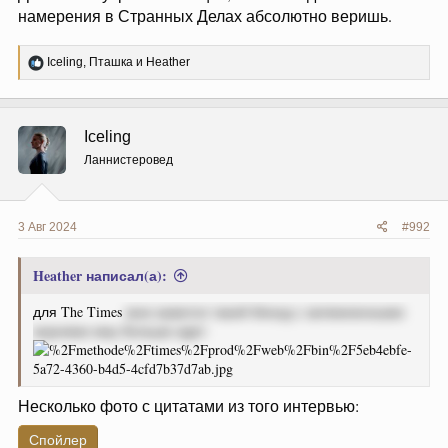
намерения в Странных Делах абсолютно веришь.
Слишком изящен… Или недостаточно брутален.
Р
Iceling
,
Пташка
и
Heather
е
а
к
ц
Iceling
и
и
Ланнистеровед
:
3 Авг 2024
#992
Heather написал(а):
для The Times
мне кажется такой блонд с затемненными
корнями ему больше идет
Несколько фото с цитатами из того интервью:
Спойлер