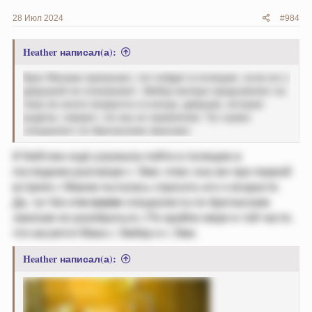
28 Июл 2024
#984
Heather написал(а):
Брат Малаки пригрозил, что пойдет в полицию, если его с
девушкой не познакомят. Эмбер матери предъявляет на
тему ее юного возраста и в конце, девушке, которая
родила, говорит, что мы их привлечем. Тут нужен
специалист по британским законам)
И Кейтлин ещё угрожала пойти в полицию в
последнем разговоре с Эми; плюс она же при первой
встрече с Маком пыталась спросить его о возрасте.
Да, тут без
ста грамм
специалиста по британским
законам не разобраться.) По крайне мере в той части,
что касается Мака с Эмбер и с Эми.
Heather написал(а):