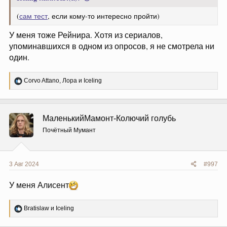
(
сам тест
, если кому-то интересно пройти)
У меня тоже Рейнира. Хотя из сериалов,
упоминавшихся в одном из опросов, я не смотрела ни
один.
Р
Corvo Attano
,
Лора
и
Iceling
е
а
к
ц
МаленькийМамонт-Колючий голубь
и
и
Почётный Мумант
:
3 Авг 2024
#997
У меня Алисент
Р
Bratislaw
и
Iceling
е
а