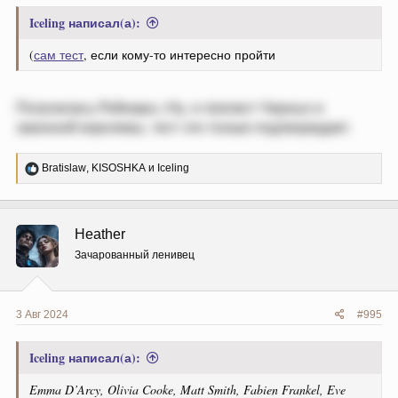
Iceling написал(а):
(
сам тест
, если кому-то интересно пройти
Получилась Рейнира.) Ну, я лоялист Черных и
законной королевы, тест это только подтверждает.
Р
Bratislaw
,
KISOSHKA
и
Iceling
е
а
к
ц
Heather
и
и
Зачарованный ленивец
:
3 Авг 2024
#995
Iceling написал(а):
Emma D’Arcy, Olivia Cooke, Matt Smith, Fabien Frankel, Eve