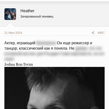
а
к
ц
Heather
и
и
Зачарованный ленивец
:
31 Июл 2024
#987
Актер, играющий
Кроворона
Он еще режиссер и
танцор, классический как я поняла. Не
думаю, что это
основной кастинг для Рыцаря Семи королевств, но кто
знает
Joshua Ben-Tovim