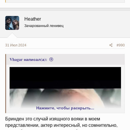
е
а
к
ц
Heather
и
и
Зачарованный ленивец
:
31 Июл 2024
#990
Vhagar написал(а):
Нажмите, чтобы раскрыть...
Бринден это случай изящного вояки в моем
представлении, актер интересный, но сомнительно,