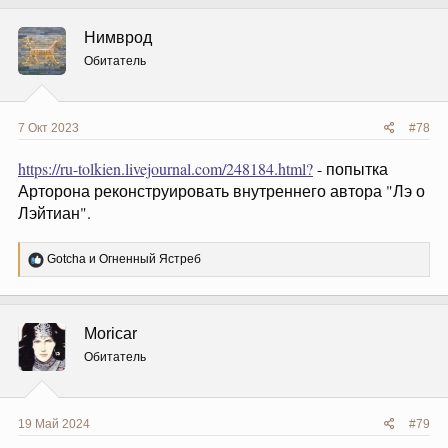
к
ц
Нимврод
и
и
Обитатель
:
7 Окт 2023
#78
https://ru-tolkien.livejournal.com/248184.html?
- попытка
Арторона реконструировать внутреннего автора "Лэ о
Лэйтиан".
Р
Gotcha
и
Огненный Ястреб
е
а
к
ц
Moricar
и
и
Обитатель
:
19 Май 2024
#79