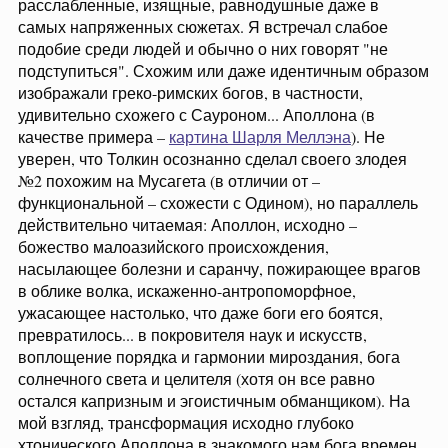
расслабленные, изящные, равнодушные даже в
самых напряженных сюжетах. Я встречал слабое
подобие среди людей и обычно о них говорят "не
подступиться". Схожим или даже идентичным образом
изображали греко-римских богов, в частности,
удивительно схожего с Сауроном... Аполлона (в
качестве примера –
картина Шарля Меллэна
). Не
уверен, что Толкин осознанно сделал своего злодея
№2 похожим на Мусагета (в отличии от –
функциональной – схожести с Одином), но параллель
действительно читаемая: Аполлон, исходно –
божество малоазийского происхождения,
насылающее болезни и саранчу, пожирающее врагов
в облике волка, искаженно-антропоморфное,
ужасающее настолько, что даже боги его боятся,
превратилось... в покровителя наук и искусств,
воплощение порядка и гармонии мироздания, бога
солнечного света и целителя (хотя он все равно
остался капризным и эгоистичным обманщиком). На
мой взгляд, трансформация исходно глубоко
хтонического Аполлона в знакомого нам бога времен