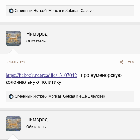
Р
Огненный Ястреб
,
Moricar
и
Sutarian Captive
е
а
к
ц
Нимврод
и
и
Обитатель
:
5 Фев 2023
#69
https://ficbook.net/readfic/13107042
- про нуменорскую
колониальную политику.
Р
Огненный Ястреб
,
Moricar
,
Gotcha
и ещё 1 человек
е
а
к
ц
Нимврод
и
и
Обитатель
: