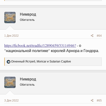
е
а
к
ц
Нимврод
и
и
Обитатель
:
1 Дек 2022
#64
https://ficbook.net/readfic/12890459/33114946?
- о
"национальной политике" королей Арнора и Гондора.
Р
Огненный Ястреб
,
Moricar
и
Sutarian Captive
е
а
к
ц
Нимврод
и
и
Обитатель
:
3 Дек 2022
#65