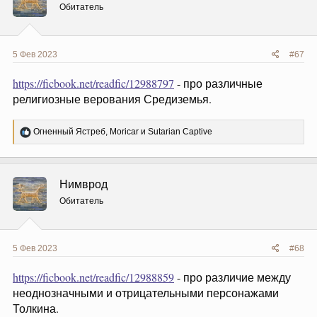
и
Обитатель
:
5 Фев 2023
#67
https://ficbook.net/readfic/12988797
- про различные
религиозные верования Средиземья.
Р
Огненный Ястреб
,
Moricar
и
Sutarian Captive
е
а
к
ц
Нимврод
и
и
Обитатель
:
5 Фев 2023
#68
https://ficbook.net/readfic/12988859
- про различие между
неоднозначными и отрицательными персонажами
Толкина.