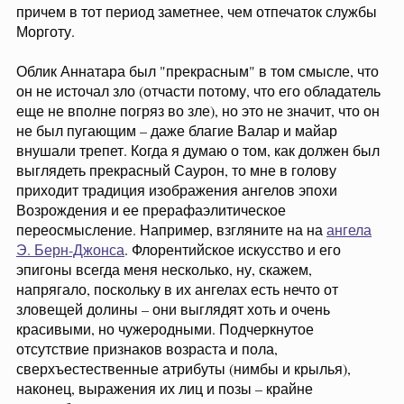
причем в тот период заметнее, чем отпечаток службы
Морготу.
Облик Аннатара был "прекрасным" в том смысле, что
он не источал зло (отчасти потому, что его обладатель
еще не вполне погряз во зле), но это не значит, что он
не был пугающим – даже благие Валар и майар
внушали трепет. Когда я думаю о том, как должен был
выглядеть прекрасный Саурон, то мне в голову
приходит традиция изображения ангелов эпохи
Возрождения и ее прерафаэлитическое
переосмысление. Например, взгляните на на
ангела
Э. Берн-Джонса
. Флорентийское искусство и его
эпигоны всегда меня несколько, ну, скажем,
напрягало, поскольку в их ангелах есть нечто от
зловещей долины – они выглядят хоть и очень
красивыми, но чужеродными. Подчеркнутое
отсутствие признаков возраста и пола,
сверхъестественные атрибуты (нимбы и крылья),
наконец, выражения их лиц и позы – крайне