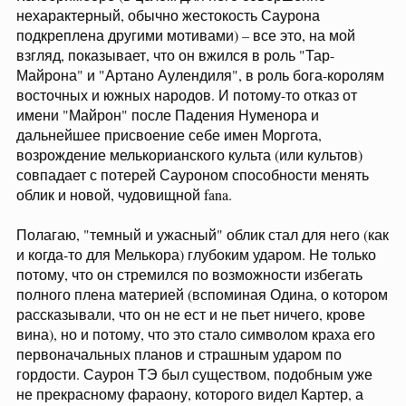
нехарактерный, обычно жестокость Саурона
подкреплена другими мотивами) – все это, на мой
взгляд, показывает, что он вжился в роль "Тар-
Майрона" и "Артано Аулендиля", в роль бога-королям
восточных и южных народов. И потому-то отказ от
имени "Майрон" после Падения Нуменора и
дальнейшее присвоение себе имен Моргота,
возрождение мелькорианского культа (или культов)
совпадает с потерей Сауроном способности менять
облик и новой, чудовищной fana.
Полагаю, "темный и ужасный" облик стал для него (как
и когда-то для Мелькора) глубоким ударом. Не только
потому, что он стремился по возможности избегать
полного плена материей (вспоминая Одина, о котором
рассказывали, что он не ест и не пьет ничего, крове
вина), но и потому, что это стало символом краха его
первоначальных планов и страшным ударом по
гордости. Саурон ТЭ был существом, подобным уже
не прекрасному фараону, которого видел Картер, а