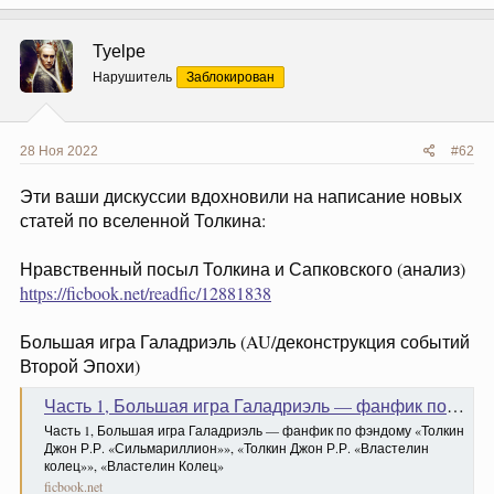
Tyelpe
Нарушитель
Заблокирован
28 Ноя 2022
#62
Эти ваши дискуссии вдохновили на написание новых
статей по вселенной Толкина:
Нравственный посыл Толкина и Сапковского (анализ)
https://ficbook.net/readfic/12881838
Большая игра Галадриэль (AU/деконструкция событий
Второй Эпохи)
Часть 1, Большая игра Галадриэль — фанфик по фэндому «Толкин Джон Р.Р. «Сильмариллион»», «Толкин Джон Р.Р. «Властелин колец»», «Властелин Колец»
Часть 1, Большая игра Галадриэль — фанфик по фэндому «Толкин
Джон Р.Р. «Сильмариллион»», «Толкин Джон Р.Р. «Властелин
колец»», «Властелин Колец»
ficbook.net