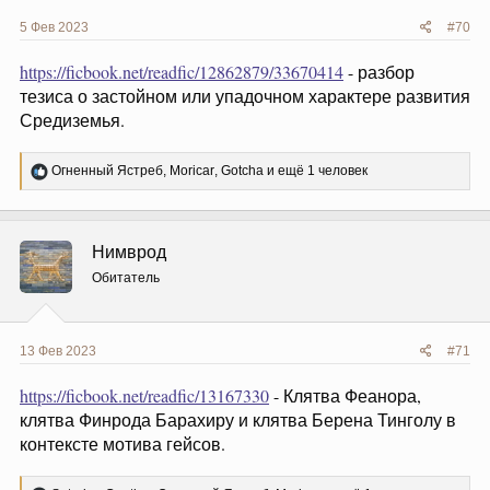
5 Фев 2023
#70
https://ficbook.net/readfic/12862879/33670414
- разбор
тезиса о застойном или упадочном характере развития
Средиземья.
Р
Огненный Ястреб
,
Moricar
,
Gotcha
и ещё 1 человек
е
а
к
ц
Нимврод
и
и
Обитатель
:
13 Фев 2023
#71
https://ficbook.net/readfic/13167330
- Клятва Феанора,
клятва Финрода Барахиру и клятва Берена Тинголу в
контексте мотива гейсов.