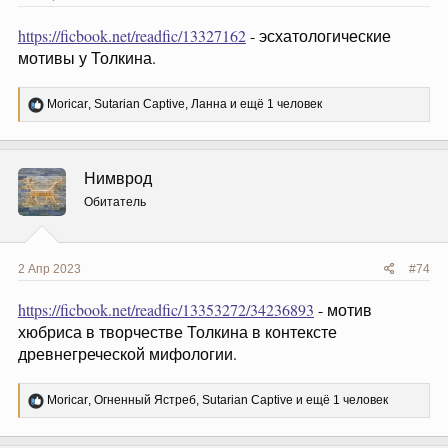
https://ficbook.net/readfic/13327162
- эсхатологические
мотивы у Толкина.
Р
Moricar
,
Sutarian Captive
,
Ланна
и ещё 1 человек
е
а
к
ц
Нимврод
и
и
Обитатель
:
2 Апр 2023
#74
https://ficbook.net/readfic/13353272/34236893
- мотив
хюбриса в творчестве Толкина в контексте
древнегреческой мифологии.
Р
Moricar
,
Огненный Ястреб
,
Sutarian Captive
и ещё 1 человек
е
а
к