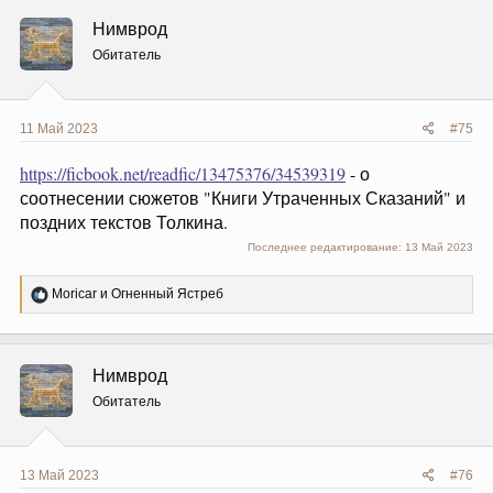
ц
Нимврод
и
и
Обитатель
:
11 Май 2023
#75
https://ficbook.net/readfic/13475376/34539319
- о
соотнесении сюжетов "Книги Утраченных Сказаний" и
поздних текстов Толкина.
Последнее редактирование:
13 Май 2023
Р
Moricar
и
Огненный Ястреб
е
а
к
ц
Нимврод
и
и
Обитатель
:
13 Май 2023
#76