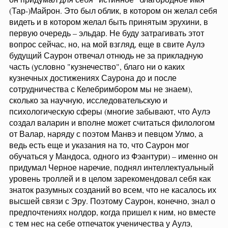
(Тар-)Майрон. Это был облик, в котором он желал себя
видеть и в котором желал быть принятым эрухини, в
первую очередь – эльдар. Не буду затрагивать этот
вопрос сейчас, но, на мой взгляд, еще в свите Аулэ
будущий Саурон отвечал отнюдь не за прикладную
часть (условно "кузнечество", благо ни о каких
кузнечных достижениях Саурона до и после
сотрудничества с Келебримбором мы не знаем),
сколько за научную, исследовательскую и
психологическую сферы (многие забывают, что Аулэ
создал валарин и вполне может считаться филологом
от Валар, наряду с поэтом Манвэ и певцом Улмо, а
ведь есть еще и указания на то, что Саурон мог
обучаться у Мандоса, одного из Фэантури) – именно он
придумал Черное наречие, поднял интеллектуальный
уровень троллей и в целом зарекомендовал себя как
знаток разумных созданий во всем, что не касалось их
высшей связи с Эру. Поэтому Саурон, конечно, знал о
предпочтениях нолдор, когда пришел к ним, но вместе
с тем нес на себе отпечаток ученичества у Аулэ,