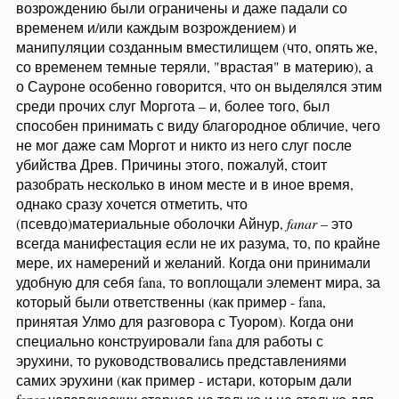
возрождению были ограничены и даже падали со
временем и/или каждым возрождением) и
манипуляции созданным вместилищем (что, опять же,
со временем темные теряли, "врастая" в материю), а
о Сауроне особенно говорится, что он выделялся этим
среди прочих слуг Моргота – и, более того, был
способен принимать с виду благородное обличие, чего
не мог даже сам Моргот и никто из него слуг после
убийства Древ. Причины этого, пожалуй, стоит
разобрать несколько в ином месте и в иное время,
однако сразу хочется отметить, что
(псевдо)материальные оболочки Айнур,
fanar
– это
всегда манифестация если не их разума, то, по крайне
мере, их намерений и желаний. Когда они принимали
удобную для себя fana, то воплощали элемент мира, за
который были ответственны (как пример - fana,
принятая Улмо для разговора с Туором). Когда они
специально конструировали fana для работы с
эрухини, то руководствовались представлениями
самих эрухини (как пример - истари, которым дали