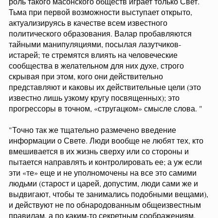
роль такого масонского обществ играет только Свет.
Тьма при первой возможности выступает открыто,
актуализируясь в качестве всем известного
политического образования. Валар пробавляются
тайными манипуляциями, посылая лазутчиков-
истарей; те стремятся влиять на человеческие
сообщества в желательном для них духе, строго
скрывая при этом, кого они действительно
представляют и каковы их действительные цели (это
известно лишь узкому кругу посвященных); это
прогрессоры в точном, «стругацком» смысле слова. "
"Точно так же тщательно размечено введение
информации о Свете. Люди вообще не любят тех, кто
вмешивается в их жизнь сверху или со стороны и
пытается направлять и контролировать ее; а уж если
эти «те» еще и не уполномочены на все это самими
людьми (старост и царей, допустим, люди сами же и
выдвигают, чтобы те занимались подобными вещами),
и действуют не по обнародованным общеизвестным
правилам, а по каким-то секретным соображениям,