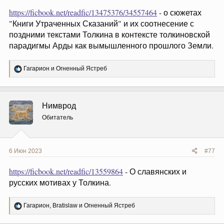
https://ficbook.net/readfic/13475376/34557464
- о сюжетах
"Книги Утраченных Сказаний" и их соотнесение с
поздними текстами Толкина в контексте толкиновской
парадигмы Арды как вымышленного прошлого Земли.
Р
Гагарион
и
Огненный Ястреб
е
а
к
ц
Нимврод
и
и
Обитатель
:
6 Июн 2023
#77
https://ficbook.net/readfic/13559864
- О славянских и
русских мотивах у Толкина.
Р
Гагарион
,
Bratislaw
и
Огненный Ястреб
е
а