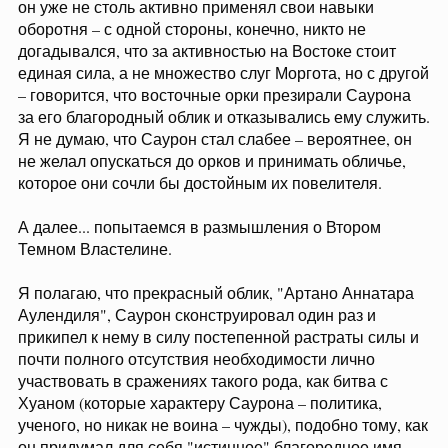
он уже не столь активно применял свои навыки
оборотня – с одной стороны, конечно, никто не
догадывался, что за активностью на Востоке стоит
единая сила, а не множество слуг Моргота, но с другой
– говорится, что восточные орки презирали Саурона
за его благородный облик и отказывались ему служить.
Я не думаю, что Саурон стал слабее – вероятнее, он
не желал опускаться до орков и принимать обличье,
которое они сочли бы достойным их повелителя.
А далее... попытаемся в размышления о Втором
Темном Властелине.
Я полагаю, что прекрасный облик, "Артано Аннатара
Аулендиля", Саурон сконструировал один раз и
прикипел к нему в силу постепенной растраты силы и
почти полного отсутствия необходимости лично
участвовать в сражениях такого рода, как битва с
Хуаном (которые характеру Саурона – политика,
ученого, но никак не воина – чужды), подобно тому, как
он придумал для себя "истинное" благородное имя