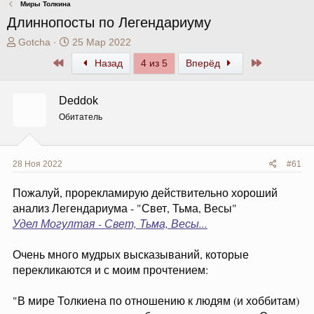
Миры Толкина
Длиннопосты по Легендариуму
А
Д
Gotcha
25 Мар 2022
в
а
Первый
Последний
Назад
4 из 5
Вперёд
т
т
о
а
р
н
Deddok
т
а
Обитатель
е
ч
м
а
ы
л
а
28 Ноя 2022
#61
Пожалуй, прорекламирую действительно хороший
анализ Легендариума - "Свет, Тьма, Весы"
Удел Могултая - Свет, Тьма, Весы...
Очень много мудрых высказываний, которые
перекликаются и с моим прочтением:
"В мире Толкиена по отношению к людям (и хоббитам)