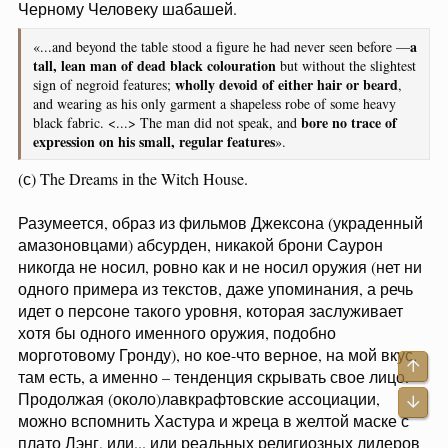
Черному Человеку шабашей.
a
«...and beyond the table stood a figure he had never seen before —
tall, lean man of dead black colouration
but without the slightest
wholly devoid of either hair or beard
sign of negroid features;
,
and wearing as his only garment a shapeless robe of some heavy
bore no trace of
black fabric. <...> The man did not speak, and
expression on his small, regular features
».
(с) The Dreams in the Witch House.
Разумеется, образ из фильмов Джексона (украденный
амазоновцами) абсурден, никакой брони Саурон
никогда не носил, ровно как и не носил оружия (нет ни
одного примера из текстов, даже упоминания, а речь
идет о персоне такого уровня, которая заслуживает
хотя бы одного именного оружия, подобно
морготовому Гронду), но кое-что верное, на мой вкус,
Све
там есть, а именно – тенденция скрывать свое лицо.
Продолжая (около)лавкрафтовские ассоциации,
Сни
можно вспомнить Хастура и жреца в желтой маске с
плато Лэнг, или... или реальных религиозных лидеров