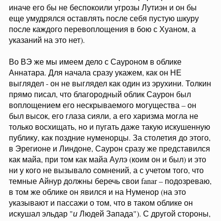
иначе его бы не беспокоили угрозы Лутиэн и он бы
еще умудрялся оставлять после себя пустую шкуру
после каждого перевоплощения в бою с Хуаном, а
указаний на это нет).
Во ВЭ же мы имеем дело с Сауроном в облике
Аннатара. Для начала сразу укажем, как он НЕ
выглядел - он не выглядел как один из эрухини. Толкин
прямо писал, что благородный облик Саурон был
воплощением его нескрываемого могущества – он
был высок, его глаза сияли, а его харизма могла не
только восхищать, но и пугать даже такую искушенную
публику, как поздние нуменорцы. За столетия до этого,
в Эрегионе и Линдоне, Саурон сразу же представился
как майа, при том как майа Аулэ (коим он и был) и это
ни у кого не вызывало сомнений, а с учетом того, что
темные Айнур должны беречь свои fanar – подозреваю,
в том же облике он явился и на Нуменор (на это
указывают и пассажи о том, что в таком облике он
искушал эльдар "
и
Людей Запада"). С другой стороны,