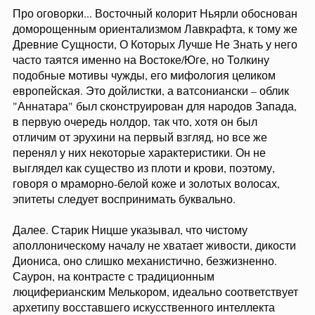
Про оговорки... Восточный колорит Ньярли обоснован
доморощенным ориентализмом Лавкрафта, к тому же
Древние Сущности, О Которых Лучше Не Знать у него
часто таятся именно на Востоке/Юге, но Толкину
подобные мотивы чужды, его мифология целиком
европейская. Это дойлистки, а ватсониански – облик
"Аннатара" был сконструирован для народов Запада,
в первую очередь нолдор, так что, хотя он был
отличим от эрухини на первый взгляд, но все же
перенял у них некоторые характеристики. Он не
выглядел как существо из плоти и крови, поэтому,
говоря о мраморно-белой коже и золотых волосах,
эпитеты следует воспринимать буквально.
Далее. Старик Ницше указывал, что чистому
аполлоническому началу не хватает живости, дикости
Диониса, оно слишко механистично, безжизненно.
Саурон, на контрасте с традиционным
люциферианским Мелькором, идеально соответствует
архетипу восставшего искусственного интеллекта