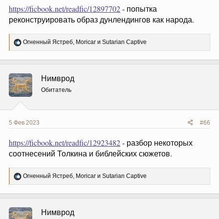
https://ficbook.net/readfic/12897702
- попытка
реконструировать образ дунлендингов как народа.
Р
Огненный Ястреб
,
Moricar
и
Sutarian Captive
е
а
к
ц
Нимврод
и
и
Обитатель
:
5 Фев 2023
#66
https://ficbook.net/readfic/12923482
- разбор некоторых
соотнесений Толкина и библейских сюжетов.
Р
Огненный Ястреб
,
Moricar
и
Sutarian Captive
е
а
к
ц
Нимврод
и