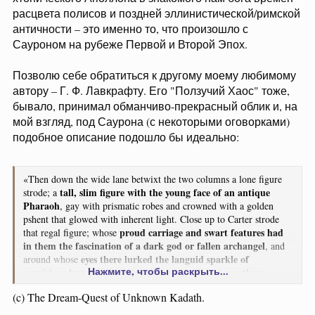
расцвета полисов и поздней эллинистической/римской
античности – это именно то, что произошло с
Сауроном на рубеже Первой и Второй Эпох.
Позволю себе обратиться к другому моему любимому
автору – Г. Ф. Лавкрафту. Его "Ползучий Хаос" тоже,
бывало, принимал обманчиво-прекрасный облик и, на
мой взгляд, под Саурона (с некоторыми оговорками)
подобное описание подошло бы идеально:
«Then down the wide lane betwixt the two columns a lone figure
tall, slim figure with the young face of an antique
strode; a
Pharaoh
, gay with prismatic robes and crowned with a golden
pshent that glowed with inherent light. Close up to Carter strode
proud carriage and swart features had
that regal figure; whose
in them the fascination of a dark god or fallen archangel
, and
eyes there lurked the languid sparkle of
around whose
Нажмите, чтобы раскрыть...
capricious humour
mellow tones there
. It spoke, and in its
rippled the mild music of Lethean streams
».
(c) The Dream-Quest of Unknown Kadath.