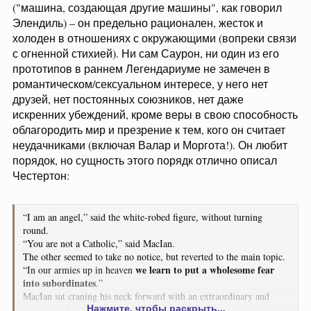
("машина, создающая другие машины", как говорил
Элендиль) – он предельно рационален, жесток и
холоден в отношениях с окружающими (вопреки связи
с огненной стихией). Ни сам Саурон, ни один из его
прототипов в раннем Легендариуме не замечен в
романтическом/сексуальном интересе, у него нет
друзей, нет постоянных союзников, нет даже
искренних убеждений, кроме веры в свою способность
облагородить мир и презрение к тем, кого он считает
неудачниками (включая Валар и Моргота!). Он любит
порядок, но сущность этого порядк отлично описал
Честертон:
“I am an angel,” said the white-robed figure, without turning
round.
“You are not a Catholic,” said MacIan.
The other seemed to take no notice, but reverted to the main topic.
we learn to put a wholesome fear
“In our armies up in heaven
into subordinates
.”
MacIan sat craning his neck forward with an extraordinary and
Нажмите, чтобы раскрыть...
unaccountable eagerness.