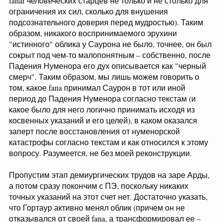
fanar человеческих старцев не только и не столько для
ограничения их сил, сколько для внушения
подсознательного доверия перед мудростью). Таким
образом, никакого воспринимаемого эрухини
"истинного" облика у Саурона не было, точнее, он был
сокрыт под чем-то малопонятным – собственно, после
Падения Нуменора его дух описывается как "черный
смерч". Таким образом, мы лишь можем говорить о
том, какое fana принимал Саурон в тот или иной
период до Падения Нуменора согласно текстам (и
какое было для него логично принимать исходя из
косвенных указаний и его целей), в каком оказался
заперт после восстановления от нуменорской
катастрофы согласно текстам и как относился к этому
вопросу. Разумеется, не без моей реконструкции.
Пропустим этап демиургических трудов на заре Арды,
а потом сразу покончим с ПЭ, поскольку никаких
точных указаний на этот счет нет. Достаточно указать,
что Гортаур активно менял облик (причем он не
отказывался от своей fana, а трансформировал ее –