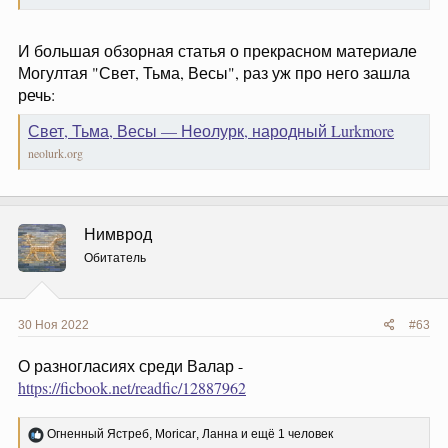
И большая обзорная статья о прекрасном материале
Могултая "Свет, Тьма, Весы", раз уж про него зашла
речь:
Свет, Тьма, Весы — Неолурк, народный Lurkmore
neolurk.org
Нимврод
Обитатель
30 Ноя 2022
#63
О разногласиях среди Валар -
https://ficbook.net/readfic/12887962
Р
Огненный Ястреб
,
Moricar
,
Ланна
и ещё 1 человек