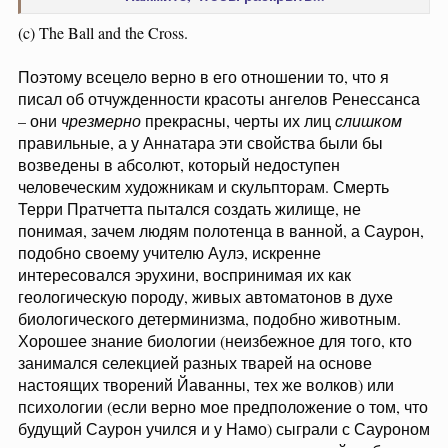
“Go on!” he cried, twisting and untwisting his long, bony fingers,
(c) The Ball and the Cross.
“go on!”
you must allow for a
“Besides,” continued he, in the prow, “
certain high spirit and haughtiness in the superior type
.”
Поэтому всецело верно в его отношении то, что я
“Go on!” said Evan, with burning eyes.
писал об отчужденности красоты ангелов Ренессанса
so does
“Just as the sight of sin offends God,” said the unknown, “
– они
чрезмерно
прекрасны, черты их лиц
слишком
the sight of ugliness offend Apollo. The beautiful and princely
правильные, а у Аннатара эти свойства были бы
must, of necessity, be impatient with the squalid
and——”
возведены в абсолют, который недоступен
“Why, you great fool!” cried MacIan, rising to the top of his
человеческим художникам и скульпторам. Смерть
tremendous stature, “did you think I would have doubted only for
that rap with a sword? I know that noble orders have bad knights,
Терри Пратчетта пытался создать жилище, не
that good knights have bad tempers, that the Church has rough
понимая, зачем людям полотенца в ванной, а Саурон,
priests and coarse cardinals; I have known it ever since I was born.
подобно своему учителю Аулэ, искренне
You fool! you had only to say, 'Yes, it is rather a shame,' and I
интересовался эрухини, воспринимая их как
But I saw on your mouth the
should have forgotten the affair.
геологическую породу, живых автоматонов в духе
twitch of your infernal sophistry
; I knew that something was
биологического детерминизма, подобно животным.
wrong with you and your cathedrals. Something is wrong;
Хорошее знание биологии (неизбежное для того, кто
everything is wrong. You are not an angel.”
занимался селекцией разных тварей на основе
настоящих творений Йаванны, тех же волков) или
психологии (если верно мое предположение о том, что
будущий Саурон учился и у Намо) сыграли с Сауроном