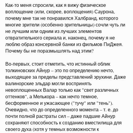
Как-то меня спросили, как я вижу физическое
воплощение (или, скорее, воплощения) Саурона,
почему мне так не понравился Халбранд, которого
многие зрители (особенно зрительницы) сочли чуть ли
не лучшим или одним из лучших элементов
отвратительного сериала и, наконец, почему я не
люблю образ консервной банки из фильмов ПиДжея.
Почему бы не поразмышлять над этим?
Во-первых, стоит отметить, что истинный облик
толкиновских Айнур – это по определению нечто,
выходящее за пределы представлений эрухини. Даже
валинорские эльдар могли воспринять
невоплощенных Валар только как "свет различных
оттенков", а Мелькора – как нечто темное,
бесформенное и ужасающее ("тучу" или "тень").
Очевидно, что до определенного момента – т. е. до
почти полной растраты сил – даже падшие Айнур
сохраняют способность к созданию вместилища для
своего духа (хотя у темных возможности к