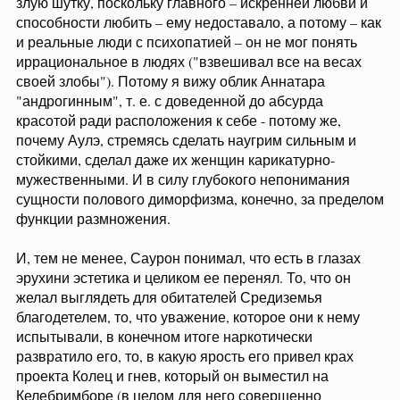
злую шутку, поскольку главного – искренней любви и
способности любить – ему недоставало, а потому – как
и реальные люди с психопатией – он не мог понять
иррациональное в людях ("взвешивал все на весах
своей злобы"). Потому я вижу облик Аннатара
"андрогинным", т. е. с доведенной до абсурда
красотой ради расположения к себе - потому же,
почему Аулэ, стремясь сделать наугрим сильным и
стойкими, сделал даже их женщин карикатурно-
мужественными. И в силу глубокого непонимания
сущности полового диморфизма, конечно, за пределом
функции размножения.
И, тем не менее, Саурон понимал, что есть в глазах
эрухини эстетика и целиком ее перенял. То, что он
желал выглядеть для обитателей Средиземья
благодетелем, то, что уважение, которое они к нему
испытывали, в конечном итоге наркотически
развратило его, то, в какую ярость его привел крах
проекта Колец и гнев, который он выместил на
Келебримборе (в целом для него совершенно