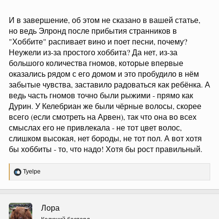
И в завершение, об этом не сказано в вашей статье,
но ведь Элронд после прибытия странников в
"Хоббите" распивает вино и поет песни, почему?
Неужели из-за простого хоббита? Да нет, из-за
большого количества гномов, которые впервые
оказались рядом с его домом и это пробудило в нём
забытые чувства, заставило радоваться как ребёнка. А
ведь часть гномов точно были рыжими - прямо как
Дурин. У Келебриан же были чёрные волосы, скорее
всего (если смотреть на Арвен), так что она во всех
смыслах его не привлекала - не тот цвет волос,
слишком высокая, нет бороды, не тот пол. А вот хотя
бы хоббиты - то, что надо! Хотя бы рост правильный.
Р
Tyelpe
е
а
к
ц
Лора
и
и