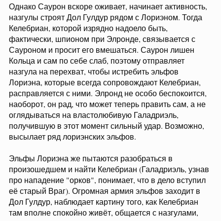
Однако Саурон вскоре оживает, начинает активность,
назгулы строят Дол Гулдур рядом с Лориэном. Тогда
Келебриан, которой изрядно надоело быть,
фактически, шпионом при Элронде, связывается с
Сауроном и просит его вмешаться. Саурон лишен
Кольца и сам по себе слаб, поэтому отправляет
назгула на перехват, чтобы истребить эльфов
Лориэна, которые всегда сопровождают Келебриан,
расправляется с ними. Элронд не особо беспокоится,
наоборот, он рад, что может теперь править сам, а не
оглядываться на властолюбивую Галадриэль,
получившую в этот момент сильный удар. Возможно,
высылает ряд лориэнских эльфов.
Эльфы Лориэна же пытаются разобраться в
произошедшем и найти Келебриан (Галадриэль, узнав
про нападение "орков", понимает, что в дело вступил
её старый Враг). Огромная армия эльфов заходит в
Дол Гулдур, наблюдает картину того, как Келебриан
там вполне спокойно живёт, общается с назгулами,