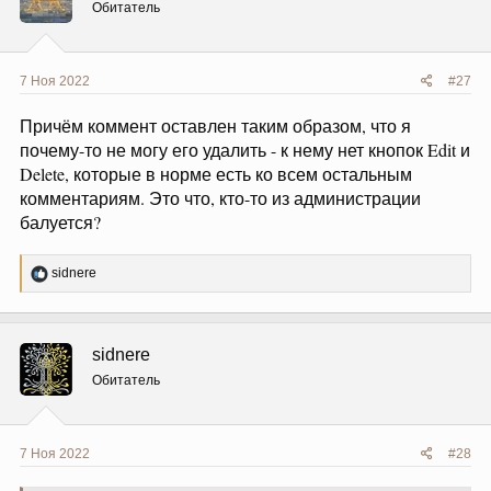
и
Обитатель
:
7 Ноя 2022
#27
Причём коммент оставлен таким образом, что я
почему-то не могу его удалить - к нему нет кнопок Edit и
Delete, которые в норме есть ко всем остальным
комментариям. Это что, кто-то из администрации
балуется?
Р
sidnere
е
а
к
ц
sidnere
и
и
Обитатель
:
7 Ноя 2022
#28