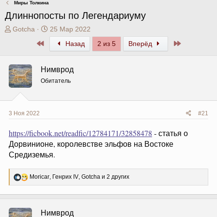
Миры Толкина
Длиннопосты по Легендариуму
А
Д
Gotcha
25 Мар 2022
в
а
Первый
Последний
Назад
2 из 5
Вперёд
т
т
о
а
р
н
Нимврод
т
а
Обитатель
е
ч
м
а
ы
л
а
3 Ноя 2022
#21
https://ficbook.net/readfic/12784171/32858478
- статья о
Дорвинионе, королевстве эльфов на Востоке
Средиземья.
Р
Moricar
,
Генрих IV
,
Gotcha
и 2 других
е
а
к
ц
Нимврод
и