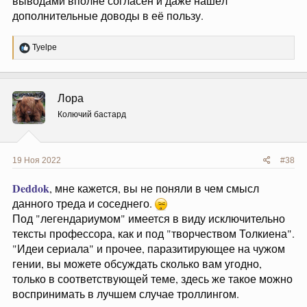
выводами вполне согласен и даже нашёл
дополнительные доводы в её пользу.
Р
Tyelpe
е
а
к
ц
Лора
и
и
Колючий бастард
:
19 Ноя 2022
#38
Deddok
, мне кажется, вы не поняли в чем смысл
данного треда и соседнего.
Под "легендариумом" имеется в виду исключительно
тексты профессора, как и под "творчеством Толкиена".
"Идеи сериала" и прочее, паразитирующее на чужом
гении, вы можете обсуждать сколько вам угодно,
только в соответствующей теме, здесь же такое можно
воспринимать в лучшем случае троллингом.