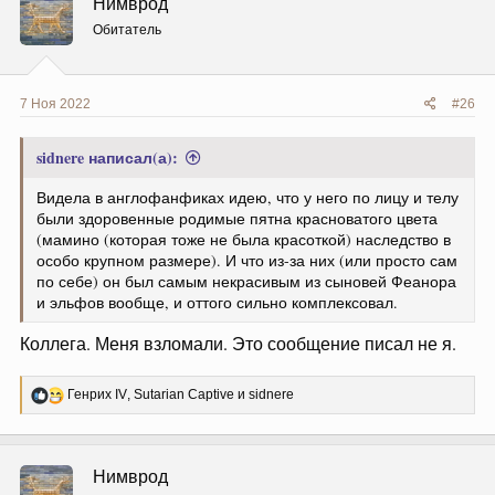
Нимврод
Обитатель
7 Ноя 2022
#26
sidnere написал(а):
Видела в англофанфиках идею, что у него по лицу и телу
были здоровенные родимые пятна красноватого цвета
(мамино (которая тоже не была красоткой) наследство в
особо крупном размере). И что из-за них (или просто сам
по себе) он был самым некрасивым из сыновей Феанора
и эльфов вообще, и оттого сильно комплексовал.
Коллега. Меня взломали. Это сообщение писал не я.
Р
Генрих IV
,
Sutarian Captive
и
sidnere
е
а
к
ц
Нимврод
и