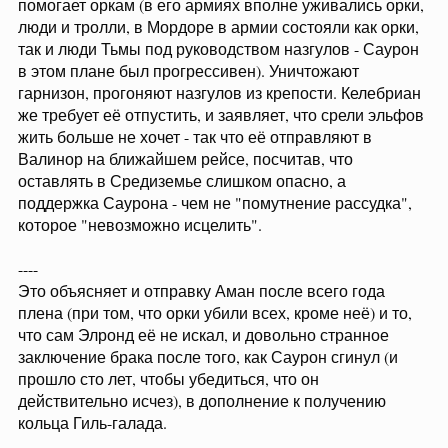
помогает оркам (в его армиях вполне уживались орки,
люди и тролли, в Мордоре в армии состояли как орки,
так и люди Тьмы под руководством назгулов - Саурон
в этом плане был прогрессивен). Уничтожают
гарнизон, прогоняют назгулов из крепости. Келебриан
же требует её отпустить, и заявляет, что срели эльфов
жить больше не хочет - так что её отправляют в
Валинор на ближайшем рейсе, посчитав, что
оставлять в Средиземье слишком опасно, а
поддержка Саурона - чем не "помутнение рассудка",
которое "невозможно исцелить".
----
Это объясняет и отправку Аман после всего года
плена (при том, что орки убили всех, кроме неё) и то,
что сам Элронд её не искал, и довольно странное
заключение брака после того, как Саурон сгинул (и
прошло сто лет, чтобы убедиться, что он
действительно исчез), в дополнение к получению
кольца Гиль-галада.