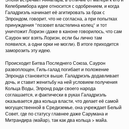
Келебримбора идее относится с одобрением, и когда
Галадриэль начинает её агитировать за брак с
Элрондом, говорит, что не согласна, а при попытках
принуждения "позовет властелина колец" и тот
уничтожит Лориэн (даже в каноне говорилось, что сам
Саурон мог взять Лориэн, если бы лично там
появился, а одни орки не могли). В итоге приходится
заморозить эту идею.
Происходит Битва Последнего Союза, Саурон
развоплощен, Гиль-галад погибает и положение
Элронда становится выше. Галадриэль додавливает
дочь, и ставит женитьбу на ней условием получения
Кольца Воды, Элронд ради своего народа
соглашается, и фактически в руках Галадриэль
оказывается два кольца власти, что делает её самой
могущественной в Средиземье, она учреждает Белый
Совет, где по статусу главнее даже Сарумана и
Митрандира (майар), так как два кольца > майа.