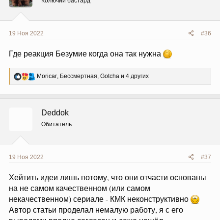
Колючий бастард
:
19 Ноя 2022
#36
Где реакция Безумие когда она так нужна
Р
Moricar
,
Бессмертная
,
Gotcha
и 4 других
е
а
к
ц
Deddok
и
и
Обитатель
:
19 Ноя 2022
#37
Хейтить идеи лишь потому, что они отчасти основаны
на не самом качественном (или самом
некачественном) сериале - КМК неконструктивно
Автор статьи проделал немалую работу, я с его