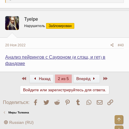
е
а
к
ц
Tyelpe
и
и
Нарушитель
Заблокирован
:
20 Ноя 2022
#40
Анализ пейрингов с Сауроном (и слэш, и гет) в
фандоме
Первый
Последний
Назад
2 из 5
Вперёд
Войдите или зарегистрируйтесь для ответа.
Facebook
Twitter
Reddit
Pinterest
Tumblr
WhatsApp
Электронна
Ссылк
Поделиться:
Миры Толкина
Све
Russian (RU)