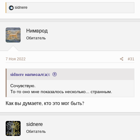
Р
sidnere
е
а
к
ц
Нимврод
и
и
Обитатель
:
7 Ноя 2022
#31
sidnere написал(а):
Сочувствую.
То-то оно мне показалось несколько... странным.
Как вы думаете, кто это мог быть?
sidnere
Обитатель