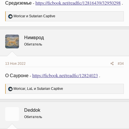
Средиземье -
https://ficbook.net/readfic/12816439/32950298
.
Р
Moricar
и
Sutarian Captive
е
а
к
ц
Нимврод
и
и
Обитатель
:
13 Ноя 2022
#34
О Сауроне -
https://ficbook.net/readfic/12824023
.
Р
Moricar
,
LaL
и
Sutarian Captive
е
а
к
ц
Deddok
и
и
Обитатель
: