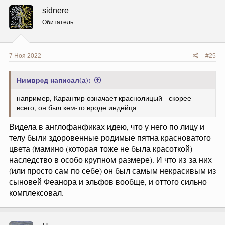
ц
sidnere
и
и
Обитатель
:
7 Ноя 2022
#25
Нимврoд написал(а):
например, Карантир означает краснолицый - скорее
всего, он был кем-то вроде индейца
Видела в англофанфиках идею, что у него по лицу и
телу были здоровенные родимые пятна красноватого
цвета (мамино (которая тоже не была красоткой)
наследство в особо крупном размере). И что из-за них
(или просто сам по себе) он был самым некрасивым из
сыновей Феанора и эльфов вообще, и оттого сильно
комплексовал.