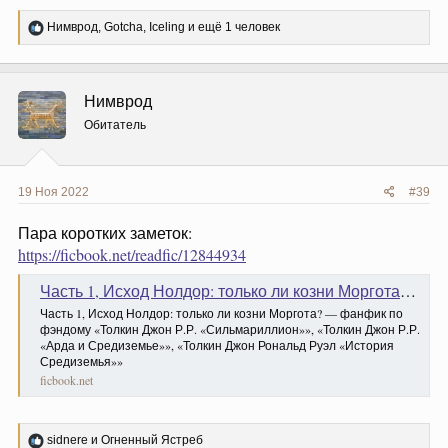
Р
Нимврод
,
Gotcha
,
Iceling
и ещё 1 человек
е
а
к
ц
Нимврод
и
и
Обитатель
:
19 Ноя 2022
#39
Пара коротких заметок:
https://ficbook.net/readfic/12844934
Часть 1, Исход Нолдор: только ли козни Моргота? — фанфик по фэндому «Толкин Джон Р.Р. «Сильмариллион»», «Толкин Джон Р.Р. «Арда и Средиземье»», «Толкин Джон Рональд Руэл «История Средиземья»»
Часть 1, Исход Нолдор: только ли козни Моргота? — фанфик по
фэндому «Толкин Джон Р.Р. «Сильмариллион»», «Толкин Джон Р.Р.
«Арда и Средиземье»», «Толкин Джон Рональд Руэл «История
Средиземья»»
ficbook.net
Р
sidnere
и
Огненный Ястреб