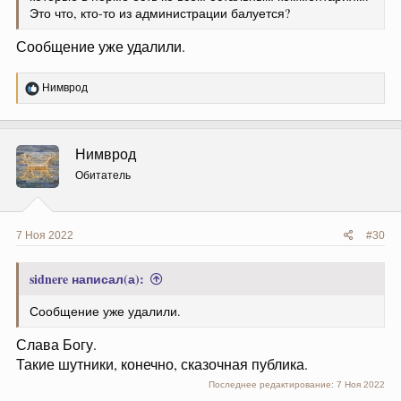
Это что, кто-то из администрации балуется?
Сообщение уже удалили.
Р
Нимврод
е
а
к
ц
Нимврод
и
и
Обитатель
:
7 Ноя 2022
#30
sidnere написал(а):
Сообщение уже удалили.
Слава Богу.
Такие шутники, конечно, сказочная публика.
Последнее редактирование:
7 Ноя 2022