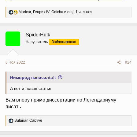
Р
Moricar
,
Генрих IV
,
Gotcha
и ещё 1 человек
е
а
к
ц
SpiderHulk
и
и
Нарушитель
Заблокирован
:
6 Ноя 2022
#24
Нимврод написал(а):
А вот и новая статья
Вам впору прямо диссертации по Легендариуму
писать
Р
Sutarian Captive
е
а
к