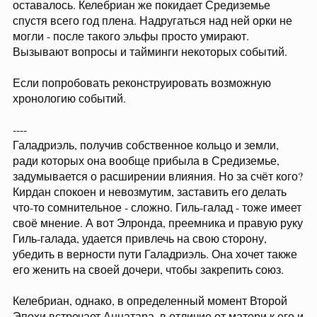
оставалось. Келебриан же покидает Средиземье
спустя всего год плена. Надругаться над ней орки не
могли - после такого эльфы просто умирают.
Вызывают вопросы и тайминги некоторых событий.
Если попробовать реконструировать возможную
хронологию событий.
----
Галадриэль, получив собственное кольцо и земли,
ради которых она вообще прибыла в Средиземье,
задумывается о расширении влияния. Но за счёт кого?
Кирдан спокоен и невозмутим, заставить его делать
что-то сомнительное - сложно. Гиль-галад - тоже имеет
своё мнение. А вот Элронда, преемника и правую руку
Гиль-галада, удается привлечь на свою сторону,
убедить в верности пути Галадриэль. Она хочет также
его женить на своей дочери, чтобы закрепить союз.
Келебриан, однако, в определенный момент Второй
Эпохи встречает Аннатара, в отличие от матери к его и