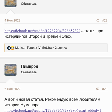
и
Обитатель
:
4 Ноя 2022
#22
https://ficbook.net/readfic/12787704/32865732?
- статья про
истерлингов Второй и Третьей Эпох.
Р
Moricar
,
Генрих IV
,
Gotcha
и 2 других
е
а
к
ц
Нимврод
и
и
Обитатель
:
6 Ноя 2022
#23
А вот и новая статья. Рекомендую всем любителям
истории Нуменора:
https://ficbook.net/readfic/12797326/32887806?part-added=1