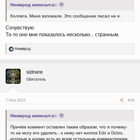
Нимврод написал(а):
Коллега. Меня взломали. Это сообщение писал не я.
Сочувствую.
То-то оно мне показалось несколько... странным.
Р
Нимврод
е
а
к
ц
sidnere
и
и
Обитатель
:
7 Ноя 2022
#29
Нимврод написал(а):
Причём коммент оставлен таким образом, что я почему-
то не могу его удалить - к нему нет кнопок Edit и Delete,
которые в норме есть ко всем остальным комментариям.