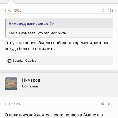
7 Ноя 2022
#32
Нимврод написал(а):
Как вы думаете, кто это мог быть?
Тот у кого переизбыток свободного времени, которое
некуда больше потратить.
Р
Sutarian Captive
е
а
к
ц
Нимврод
и
и
Обитатель
:
13 Ноя 2022
#33
О политической деятельности нолдор в Амане и в