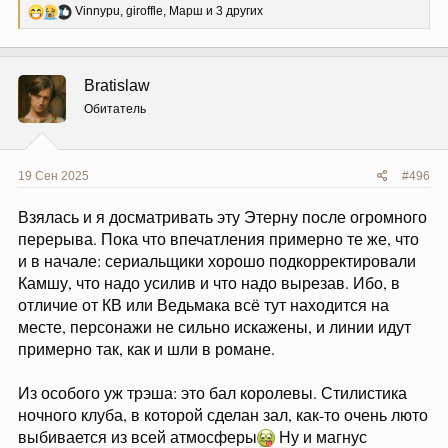
Р
Vinnypu
,
giroffle
,
Марш
и 3 других
е
а
к
ц
Bratislaw
и
и
Обитатель
:
19 Сен 2025
#496
Взялась и я досматривать эту Этерну после огромного
перерыва. Пока что впечатления примерно те же, что
и в начале: сериальщики хорошо подкорректировали
Камшу, что надо усилив и что надо вырезав. Ибо, в
отличие от КВ или Ведьмака всё тут находится на
месте, персонажи не сильно искажены, и линии идут
примерно так, как и шли в романе.
Из особого уж трэша: это бал королевы. Стилистика
ночного клуба, в которой сделан зал, как-то очень люто
выбивается из всей атмосферы
Ну и магнус