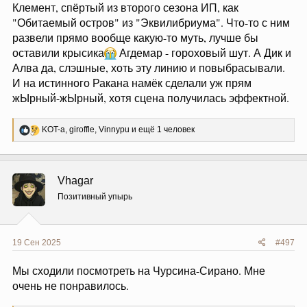
Клемент, спёртый из второго сезона ИП, как
"Обитаемый остров" из "Эквилибриума". Что-то с ним
развели прямо вообще какую-то муть, лучше бы
оставили крысика
Агдемар - гороховый шут. А Дик и
Алва да, слэшные, хоть эту линию и повыбрасывали.
И на истинного Ракана намёк сделали уж прям
жЫрный-жЫрный, хотя сцена получилась эффектной.
Р
KOT-a
,
giroffle
,
Vinnypu
и ещё 1 человек
е
а
к
ц
Vhagar
и
и
Позитивный упырь
:
19 Сен 2025
#497
Мы сходили посмотреть на Чурсина-Сирано. Мне
очень не понравилось.