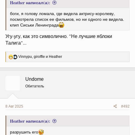
Heather написал(а):
боги, я голову ломала, где видела актрису-королеву,
посмотрела список ее фильмов, но ни одного не видела.
клип Сиськи Ленинграда
Угу-угу, как это символично. "Не лучшие яблоки
Талига"...
Р
Vinnypu
,
giroffle
и
Heather
е
а
к
ц
Undome
и
и
Обитатель
:
8 Авг 2025
#492
Heather написал(а):
разрушить его