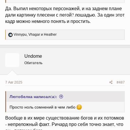
Да. Выпил некоторых персонажей, и на заднем плане
дали картинку плесени с пегой? лошадью. За один этот
кадр можно немного понять и простить.
Р
Vinnypu
,
Vhagar
и
Heather
е
а
к
ц
Undome
и
и
Обитатель
:
7 Авг 2025
#487
Лютобелка написал(а):
Просто ноль сомнений в чем либо
Вообще в их мире существование богов и их потомков
- непреложный факт. Ричард про себя точно знает, что