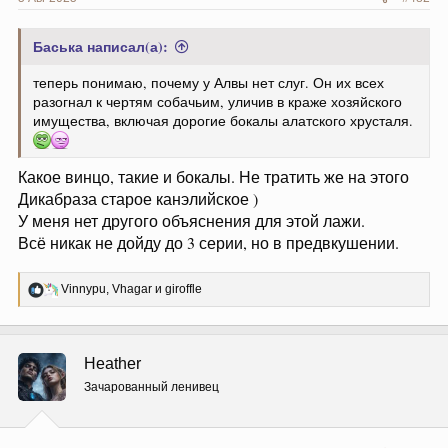
Баська написал(а):
теперь понимаю, почему у Алвы нет слуг. Он их всех
разогнал к чертям собачьим, уличив в краже хозяйского
имущества, включая дорогие бокалы алатского хрусталя.
Какое винцо, такие и бокалы. Не тратить же на этого
Дикабраза старое канэлийское )
У меня нет другого объяснения для этой лажи.
Всё никак не дойду до 3 серии, но в предвкушении.
Р
Vinnypu
,
Vhagar
и
giroffle
е
а
к
ц
Heather
и
и
Зачарованный ленивец
: