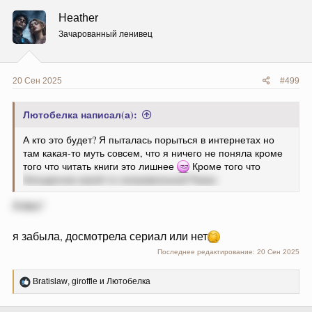
Heather
Зачарованный ленивец
20 Сен 2025
#499
Лютобелка написал(а):
А кто это будет? Я пыталась порыться в интернетах но
там какая-то муть совсем, что я ничего не поняла кроме
того что читать книги это лишнее
Кроме того что
блондинчик какой-то неправильный Ракан
Алва?
я забыла, досмотрела сериал или нет
Последнее редактирование:
20 Сен 2025
Р
Bratislaw
,
giroffle
и
Лютобелка
е
а