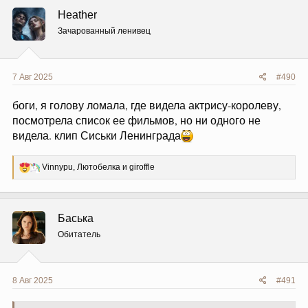
ц
Heather
и
и
Зачарованный ленивец
:
7 Авг 2025
#490
боги, я голову ломала, где видела актрису-королеву,
посмотрела список ее фильмов, но ни одного не
видела. клип Сиськи Ленинграда
Р
Vinnypu
,
Лютобелка
и
giroffle
е
а
к
ц
Баська
и
и
Обитатель
:
8 Авг 2025
#491