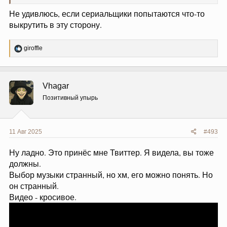
Не удивлюсь, если сериальщики попытаются что-то
выкрутить в эту сторону.
Р
giroffle
е
а
к
ц
Vhagar
и
и
Позитивный упырь
:
11 Авг 2025
#493
Ну ладно. Это принёс мне Твиттер. Я видела, вы тоже
должны.
Выбор музыки странный, но хм, его можно понять. Но
он странный.
Видео - кросивое.