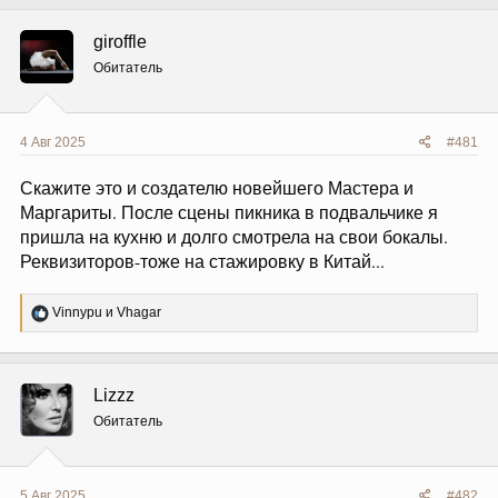
giroffle
Обитатель
4 Авг 2025
#481
Скажите это и создателю новейшего Мастера и
Маргариты. После сцены пикника в подвальчике я
пришла на кухню и долго смотрела на свои бокалы.
Реквизиторов-тоже на стажировку в Китай...
Р
Vinnypu
и
Vhagar
е
а
к
ц
Lizzz
и
и
Обитатель
:
5 Авг 2025
#482