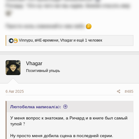
Ричард: "Ого ну чего же мы ждем, бежим спасать мир
"
Просто ноль сомнений в чем либо
Р
Vinnypu
,
вНЕ-времени
,
Vhagar
и ещё 1 человек
е
а
к
ц
Vhagar
и
и
Позитивный упырь
:
6 Авг 2025
#485
Лютобелка написал(а):
У меня вопрос к знатокам, а Ричард и в книге был самый
тупой ?
Ну просто меня добила сцена в последней серии.