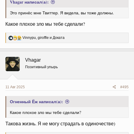
Vhagar написал(а):
Это принёс мне Твиттер. Я видела, вы тоже должны.
Какое плохое зло мы тебе сделали?
Р
Vinnypu
,
giroffle
и
Доката
е
а
к
ц
Vhagar
и
и
Позитивный упырь
:
11 Авг 2025
#495
Огненный Ёж написал(а):
Какое плохое зло мы тебе сделали?
Такова жизнь. Я не могу страдать в одиночестве)