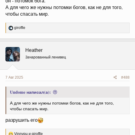
он - потомок бога.
А для чего же нужны потомки богов, как не для того,
чтобы спасать мир.
Р
giroffle
е
а
к
ц
Heather
и
и
Зачарованный ленивец
:
7 Авг 2025
#488
Undome написал(а):
А для чего же нужны потомки богов, как не для того,
чтобы спасать мир.
разрушить его
Р
Vinnypu
и
giroffle