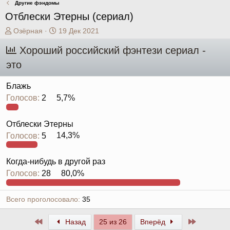
Другие фэндомы
Отблески Этерны (сериал)
А
Д
Озёрная
19 Дек 2021
в
а
Хороший российский фэнтези сериал -
т
т
о
а
это
р
н
т
а
Блажь
е
ч
Голосов:
2
5,7%
м
а
ы
л
а
Отблески Этерны
Голосов:
5
14,3%
Когда-нибудь в другой раз
Голосов:
28
80,0%
Всего проголосовало
35
Первый
Последни
Назад
25 из 26
Вперёд