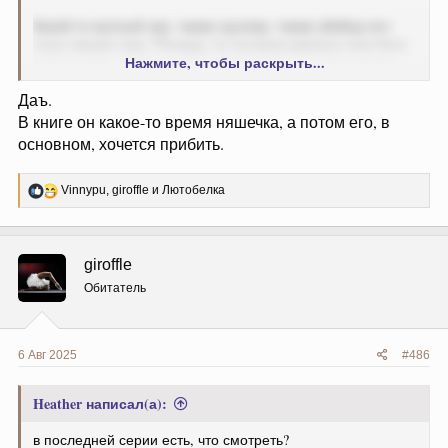
Какой-то мутный хер, также шуллер, также убийца его
отца говорит ему "Ричард, ты потомок демона (или бога
Нажмите, чтобы раскрыть...
или че там), удивительное совпадение - я тоже, кроме
того видишь это прекрасное панно, оно означает что
Даъ.
происходит апокалипсис
"
В книге он какое-то время няшечка, а потом его, в
Ричард: "Ого ну чего же мы ждем, бежим спасать мир
"
основном, хочется прибить.
Просто ноль сомнений в чем либо
Р
Vinnypu
,
giroffle
и
Лютобелка
е
а
к
ц
giroffle
и
и
Обитатель
:
6 Авг 2025
#486
Heather написал(а):
в последней серии есть, что смотреть?