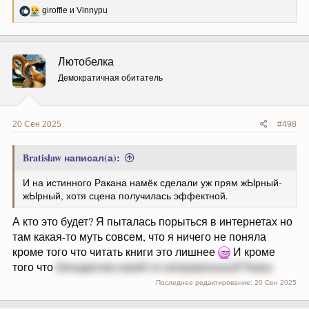
Р
giroffle
и
Vinnypu
е
а
к
ц
Лютобелка
и
и
Демократичная обитатель
:
20 Сен 2025
#498
Bratislaw написал(а):
И на истинного Ракана намёк сделали уж прям жЫрный-
жЫрный, хотя сцена получилась эффектной.
А кто это будет? Я пыталась порыться в интернетах но
там какая-то муть совсем, что я ничего не поняла
кроме того что читать книги это лишнее
И кроме
того что
блондинчик какой-то неправильный Ракан
Последнее редактирование:
20 Сен 2025