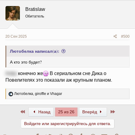
к
ц
Bratislaw
и
и
Обитатель
:
20 Сен 2025
#500
Лютобелка написал(а):
А кто это будет?
Алва
конечно же
В сериальном сне Дика о
Повелителях это показали аж крупным планом.
Р
Лютобелка
,
giroffle
и
Vhagar
е
а
к
Первый
Последни
Назад
25 из 26
Вперёд
ц
и
и
Войдите или зарегистрируйтесь для ответа.
: