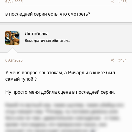
6 Авг 2025
#483
в последней серии есть, что смотреть?
Лютобелка
Демократичная обитатель
6 Авг 2025
#484
У меня вопрос к знатокам, а Ричард и в книге был
самый тупой ?
Ну просто меня добила сцена в последней серии.
Какой-то мутный хер, также шуллер, также убийца его
отца говорит ему "Ричард, ты потомок демона (или
бога или че там), удивительное совпадение - я тоже,
кроме того видишь это прекрасное панно, оно
означает что происходит апокалипсис
"