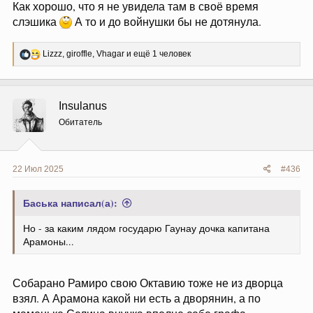
Как хорошо, что я не увидела там в своё время
слэшика
А то и до войнушки бы не дотянула.
Р
Lizzz
,
giroffle
,
Vhagar
и ещё 1 человек
е
а
к
ц
Insulanus
и
и
Обитатель
:
22 Июл 2025
#436
Баська написал(а):
Но - за каким лядом государю Гаунау дочка капитана
Арамоны...
Собарано Рамиро свою Октавию тоже не из дворца
взял. А Арамона какой ни есть а дворянин, а по