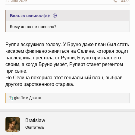
22 Июл 2025
#433
Баська написал(а):
Кому ж так не повезло?
Руппи вскружила голову. У Бруно даже план был стать
кесарем фиктивно жениться на Селине, которая родит
наследника престола от Руппи, Бруно признает его
своим, а когда Бруно умрёт, Руперт станет регентом
при сыне.
Но Селина похерила этот гениальный план, выбрав
другого царственного старика.
Р
giroffle
и
Доката
е
а
к
ц
Bratislaw
и
и
Обитатель
: