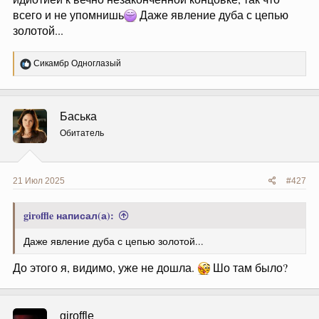
всего и не упомнишь
Даже явление дуба с цепью
золотой...
Р
Сикамбр Одноглазый
е
а
к
ц
Баська
и
и
Обитатель
:
21 Июл 2025
#427
giroffle написал(а):
Даже явление дуба с цепью золотой...
До этого я, видимо, уже не дошла.
Шо там было?
giroffle