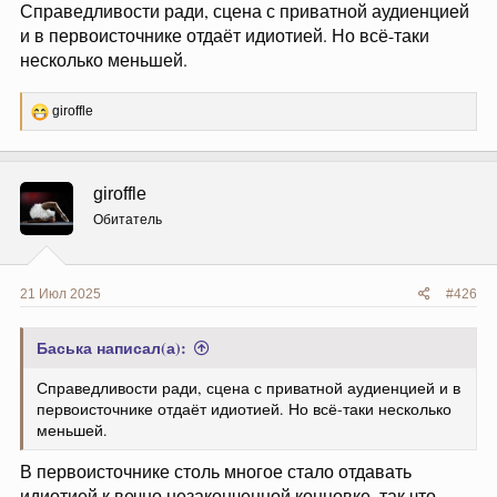
Справедливости ради, сцена с приватной аудиенцией
и в первоисточнике отдаёт идиотией. Но всё-таки
несколько меньшей.
Р
giroffle
е
а
к
ц
giroffle
и
и
Обитатель
:
21 Июл 2025
#426
Баська написал(а):
Справедливости ради, сцена с приватной аудиенцией и в
первоисточнике отдаёт идиотией. Но всё-таки несколько
меньшей.
В первоисточнике столь многое стало отдавать
идиотией к вечно незаконченной концовке, так что