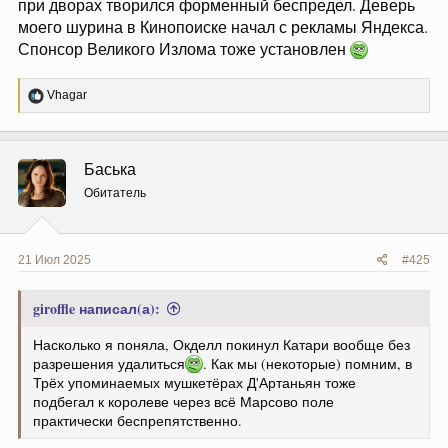
при дворах творился форменный беспредел. Деверь
моего шурина в Кинопоиске начал с рекламы Яндекса.
Спонсор Великого Излома тоже установлен
Р
Vhagar
е
а
к
ц
Баська
и
и
Обитатель
:
21 Июл 2025
#425
giroffle написал(а):
Насколько я поняла, Окделл покинул Катари вообще без
разрешения удалиться
. Как мы (некоторые) помним, в
Трёх упоминаемых мушкетёрах Д'Артаньян тоже
подбегал к королеве через всё Марсово поле
практически беспрепятственно.