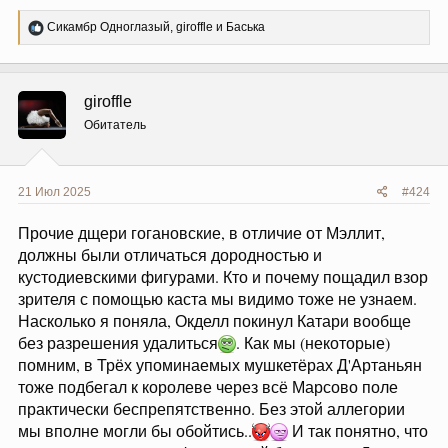
Р
Сикамбр Одноглазый
,
giroffle
и
Баська
е
а
к
ц
giroffle
и
и
Обитатель
:
21 Июл 2025
#424
Прочие дщери гогановские, в отличие от Мэллит,
должны были отличаться дородностью и
кустодиевскими фигурами. Кто и почему пощадил взор
зрителя с помощью каста мы видимо тоже не узнаем.
Насколько я поняла, Окделл покинул Катари вообще
без разрешения удалиться
. Как мы (некоторые)
помним, в Трёх упоминаемых мушкетёрах Д'Артаньян
тоже подбегал к королеве через всё Марсово поле
практически беспрепятственно. Без этой аллегории
мы вполне могли бы обойтись..
И так понятно, что