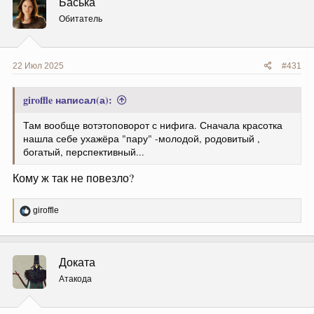
Баська
и
и
Обитатель
:
22 Июл 2025
#431
giroffle написал(а):
Там вообще вотэтоповорот с нифига. Сначала красотка
нашла себе ухажёра "пару" -молодой, родовитый ,
богатый, перспективный...
Кому ж так не повезло?
Р
giroffle
е
а
к
ц
Доката
и
и
Атакода
: