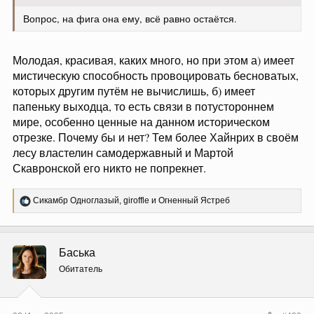
Вопрос, на фига она ему, всё равно остаётся.
Молодая, красивая, каких много, но при этом а) имеет
мистическую способность провоцировать бесноватых,
которых другим путём не вычислишь, б) имеет
папеньку выходца, то есть связи в потустороннем
мире, особенно ценные на данном историческом
отрезке. Почему бы и нет? Тем более Хайнрих в своём
лесу властелин самодержавный и Мартой
Скавронской его никто не попрекнет.
Р
Сикамбр Одноглазый
,
giroffle
и
Огненный Ястреб
е
а
к
ц
Баська
и
и
Обитатель
: