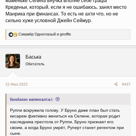
маменьке Селина внучка вполне себе графа
Креденьи, который, если я не ошибаюсь, занял место
Манрика при финансах. То есть не ахти что, но не
сильно хуже условной Джейн Сеймур.
Р
Сикамбр Одноглазый
и
giroffle
е
а
к
ц
Баська
и
и
Обитатель
:
22 Июл 2025
#437
Insulanus написал(а):
Руппи вскружила голову. У Бруно даже план был стать
кесарем фиктивно жениться на Селине, которая родит
наследника престола от Руппи, Бруно признает его
своим, а когда Бруно умрёт, Руперт станет регентом при
сыне.