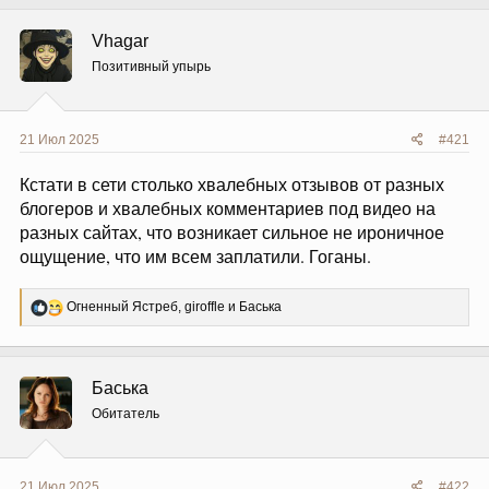
Vhagar
Позитивный упырь
21 Июл 2025
#421
Кстати в сети столько хвалебных отзывов от разных
блогеров и хвалебных комментариев под видео на
разных сайтах, что возникает сильное не ироничное
ощущение, что им всем заплатили. Гоганы.
Р
Огненный Ястреб
,
giroffle
и
Баська
е
а
к
ц
Баська
и
и
Обитатель
:
21 Июл 2025
#422