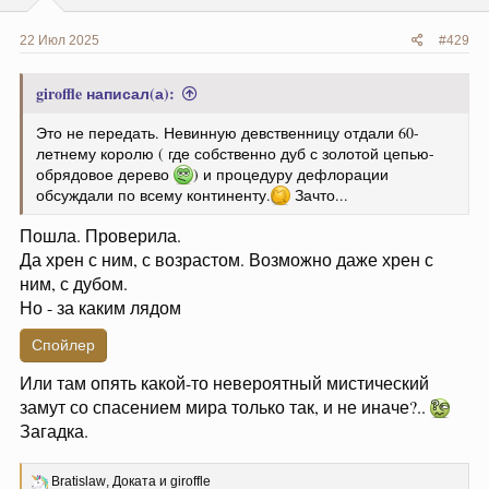
22 Июл 2025
#429
giroffle написал(а):
Это не передать. Невинную девственницу отдали 60-
летнему королю ( где собственно дуб с золотой цепью-
обрядовое дерево
) и процедуру дефлорации
обсуждали по всему континенту.
Зачто...
Пошла. Проверила.
Да хрен с ним, с возрастом. Возможно даже хрен с
ним, с дубом.
Но - за каким лядом
Спойлер
Или там опять какой-то невероятный мистический
замут со спасением мира только так, и не иначе?..
Загадка.
Р
Bratislaw
,
Доката
и
giroffle