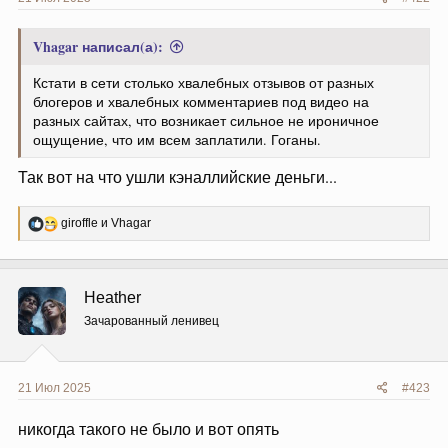
Vhagar написал(а):
Кстати в сети столько хвалебных отзывов от разных
блогеров и хвалебных комментариев под видео на
разных сайтах, что возникает сильное не ироничное
ощущение, что им всем заплатили. Гоганы.
Так вот на что ушли кэналлийские деньги...
Р
giroffle
и
Vhagar
е
а
к
ц
Heather
и
и
Зачарованный ленивец
:
21 Июл 2025
#423
никогда такого не было и вот опять