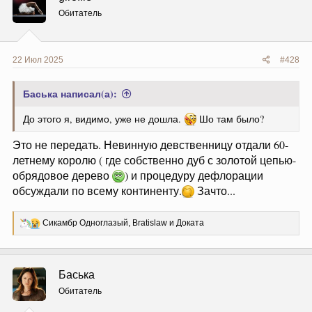
Обитатель
22 Июл 2025
#428
Баська написал(а):
До этого я, видимо, уже не дошла.
Шо там было?
Это не передать. Невинную девственницу отдали 60-
летнему королю ( где собственно дуб с золотой цепью-
обрядовое дерево
) и процедуру дефлорации
обсуждали по всему континенту.
Зачто...
Р
Сикамбр Одноглазый
,
Bratislaw
и
Доката
е
а
к
ц
Баська
и
и
Обитатель
: