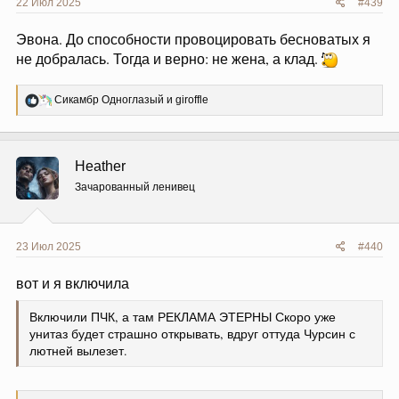
22 Июл 2025
#439
Эвона. До способности провоцировать бесноватых я
не добралась. Тогда и верно: не жена, а клад.
Р
Сикамбр Одноглазый
и
giroffle
е
а
к
ц
Heather
и
и
Зачарованный ленивец
:
23 Июл 2025
#440
вот и я включила
Включили ПЧК, а там РЕКЛАМА ЭТЕРНЫ Скоро уже
унитаз будет страшно открывать, вдруг оттуда Чурсин с
лютней вылезет.