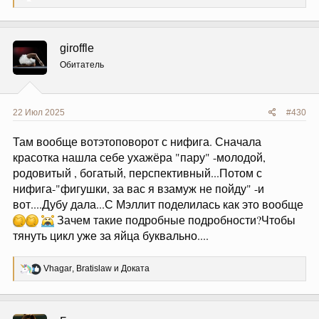
е
а
к
ц
giroffle
и
и
Обитатель
:
22 Июл 2025
#430
Там вообще вотэтоповорот с нифига. Сначала
красотка нашла себе ухажёра "пару" -молодой,
родовитый , богатый, перспективный...Потом с
нифига-"фигушки, за вас я взамуж не пойду" -и
вот....Дубу дала...С Мэллит поделилась как это вообще
Зачем такие подробные подробности?Чтобы
тянуть цикл уже за яйца буквально....
Р
Vhagar
,
Bratislaw
и
Доката
е
а
к
ц