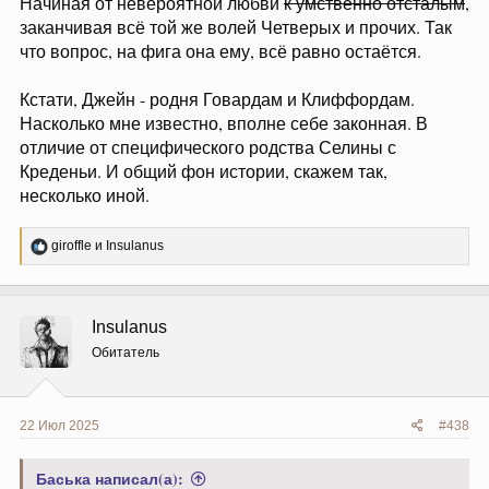
Начиная от невероятной любви
к умственно отсталым
,
заканчивая всё той же волей Четверых и прочих. Так
что вопрос, на фига она ему, всё равно остаётся.
Кстати, Джейн - родня Говардам и Клиффордам.
Насколько мне известно, вполне себе законная. В
отличие от специфического родства Селины с
Креденьи. И общий фон истории, скажем так,
несколько иной.
Р
giroffle
и
Insulanus
е
а
к
ц
Insulanus
и
и
Обитатель
:
22 Июл 2025
#438
Баська написал(а):