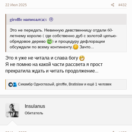
22 Июл 2025
#432
giroffle написал(а):
Это не передать. Невинную девственницу отдали 60-
летнему королю ( где собственно дуб с золотой цепью-
обрядовое дерево
) и процедуру дефлорации
обсуждали по всему континенту.
Зачто...
Это я уже не читала и слава богу
Я не помню на какой части рассвета я прост
прекратила ждать и читать продолжение...
Р
Сикамбр Одноглазый
,
giroffle
,
Bratislaw
и ещё 1 человек
е
а
к
ц
Insulanus
и
и
Обитатель
: