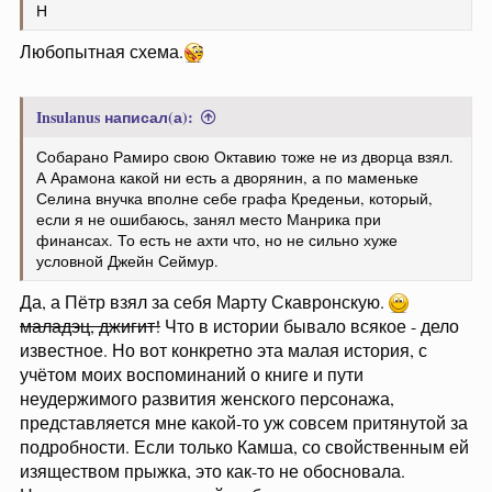
Н
Любопытная схема.
Insulanus написал(а):
Собарано Рамиро свою Октавию тоже не из дворца взял.
А Арамона какой ни есть а дворянин, а по маменьке
Селина внучка вполне себе графа Креденьи, который,
если я не ошибаюсь, занял место Манрика при
финансах. То есть не ахти что, но не сильно хуже
условной Джейн Сеймур.
Да, а Пётр взял за себя Марту Скавронскую.
маладэц, джигит!
Что в истории бывало всякое - дело
известное. Но вот конкретно эта малая история, с
учётом моих воспоминаний о книге и пути
неудержимого развития женского персонажа,
представляется мне какой-то уж совсем притянутой за
подробности. Если только Камша, со свойственным ей
изяществом прыжка, это как-то не обосновала.