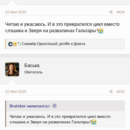
22 Июл 2025
#434
Читаю и ужасаюсь. И в это превратился цикл вместо
слэшика и Зверя на развалинах Гальтары?
Р
Сикамбр Одноглазый
,
giroffle
и
Доката
е
а
к
ц
Баська
и
и
Обитатель
:
22 Июл 2025
#435
Bratislaw написал(а):
Читаю и ужасаюсь. И в это превратился цикл вместо
слэшика и Зверя на развалинах Гальтары?