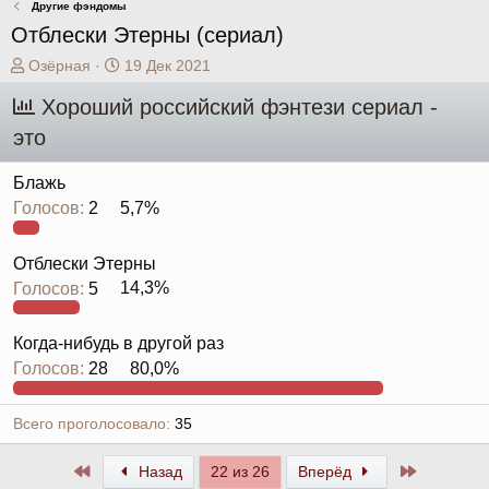
Другие фэндомы
Отблески Этерны (сериал)
А
Д
Озёрная
19 Дек 2021
в
а
Хороший российский фэнтези сериал -
т
т
о
а
это
р
н
т
а
Блажь
е
ч
Голосов:
2
5,7%
м
а
ы
л
а
Отблески Этерны
Голосов:
5
14,3%
Когда-нибудь в другой раз
Голосов:
28
80,0%
Всего проголосовало
35
Первый
Последни
Назад
22 из 26
Вперёд