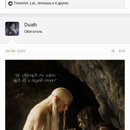
Р
Tinweriel
,
LaL
,
lenivaya
и 4 других
е
а
к
ц
Duath
и
и
Обитатель
:
18 Окт 2024
#29