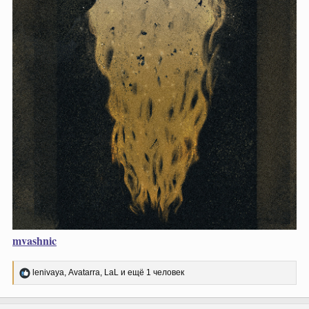
mvashnic
Р
lenivaya
,
Avatarra
,
LaL
и ещё 1 человек
е
а
к