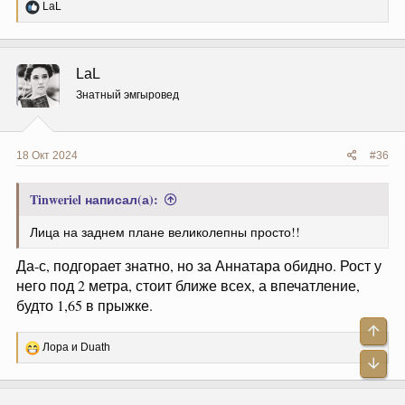
Р
LaL
е
а
к
ц
LaL
и
и
Знатный эмгыровед
:
18 Окт 2024
#36
mvashnic
Tinweriel написал(а):
Лица на заднем плане великолепны просто!!
Да-с, подгорает знатно, но за Аннатара обидно. Рост у
него под 2 метра, стоит ближе всех, а впечатление,
будто 1,65 в прыжке.
Р
Лора
и
Duath
е
а
к
ц