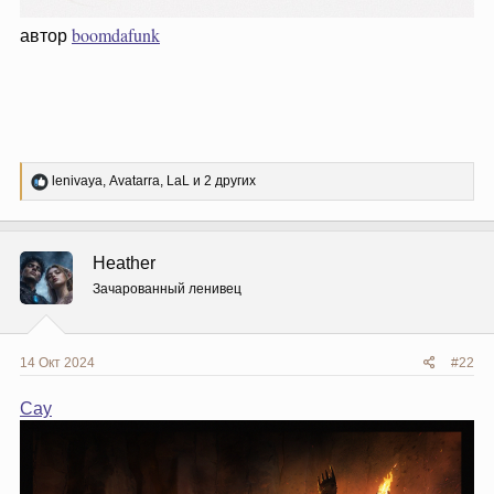
автор
boomdafunk
Р
lenivaya
,
Avatarra
,
LaL
и 2 других
е
а
к
ц
Heather
и
и
Зачарованный ленивец
:
14 Окт 2024
#22
Сау