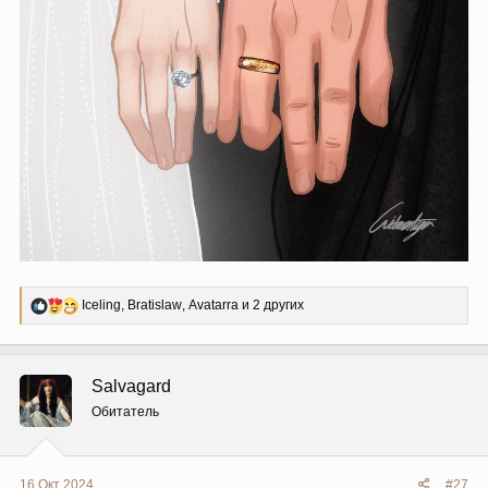
Р
Iceling
,
Bratislaw
,
Avatarra
и 2 других
е
а
к
ц
Salvagard
и
и
Обитатель
:
16 Окт 2024
#27