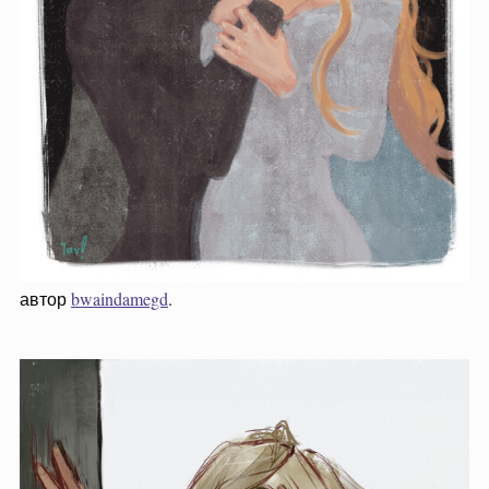
автор
bwaindamegd
.