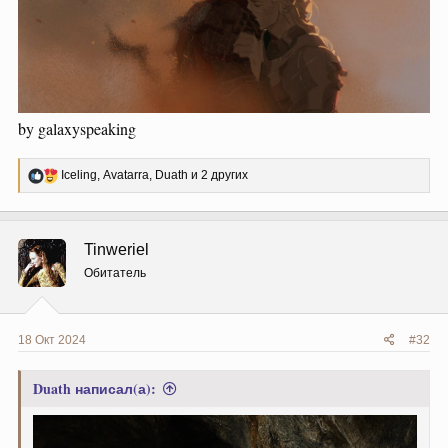
by galaxyspeaking
Р
Iceling
,
Avatarra
,
Duath
и 2 других
е
а
к
ц
Tinweriel
и
и
Обитатель
:
18 Окт 2024
#32
Duath написал(а):