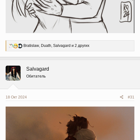
Р
Bratislaw
,
Duath
,
Salvagard
и 2 других
е
а
к
ц
Salvagard
и
и
Обитатель
:
18 Окт 2024
#31