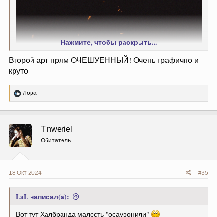
Нажмите, чтобы раскрыть...
Второй арт прям ОЧЕШУЕННЫЙ! Очень графично и
круто
Р
Лора
е
а
к
ц
Tinweriel
и
и
Обитатель
:
18 Окт 2024
#35
galaxyspeaking
LaL написал(а):
Вот тут Халбранда малость "осауронили"