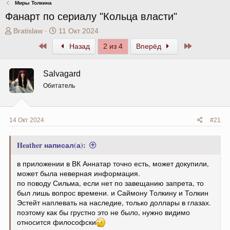
Миры Толкина
Фанарт по сериалу "Кольца власти"
А
Д
Bratislaw
11 Окт 2024
в
а
Первый
Последний
Назад
2 из 4
Вперёд
т
т
о
а
р
н
Salvagard
т
а
Обитатель
е
ч
м
а
ы
л
а
14 Окт 2024
#21
Heather написал(а):
в приложении в ВК Аннатар точно есть, может докупили,
может была неверная информация.
по поводу Сильма, если нет по завещанию запрета, то
был лишь вопрос времени. и Саймону Толкину и Толкин
Эстейт наплевать на наследие, только доллары в глазах.
поэтому как бы грустно это не было, нужно видимо
относится философски