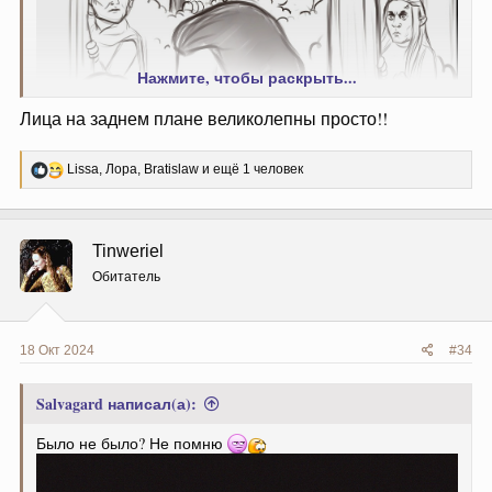
Нажмите, чтобы раскрыть...
Лица на заднем плане великолепны просто!!
Р
Lissa
,
Лора
,
Bratislaw
и ещё 1 человек
е
а
к
ц
Tinweriel
и
и
Обитатель
:
18 Окт 2024
#34
Salvagard написал(а):
Было не было? Не помню