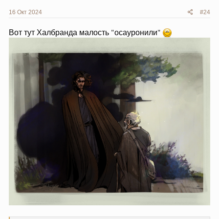
16 Окт 2024
#24
Вот тут Халбранда малость "осауронили"