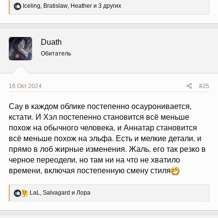
Р
Iceling
,
Bratislaw
,
Heather
и 3 других
е
а
к
ц
Duath
и
и
Обитатель
:
16 Окт 2024
#25
Сау в каждом облике постепенно осауронивается,
кстати. И Хэл постепенно становится всё меньше
похож на обычного человека, и Аннатар становится
всё меньше похож на эльфа. Есть и мелкие детали, и
прямо в лоб жирные изменения. Жаль, его так резко в
черное переодели, но там ни на что не хватило
времени, включая постепенную смену стиля
Р
LaL
,
Salvagard
и
Лора
е
а
к