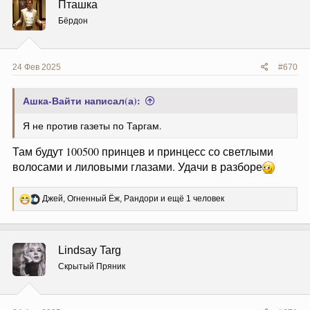
Пташка
и
и
Бёрдон
:
24 Фев 2025
#670
Ашка-Вайти написал(а):
Я не против газеты по Таргам.
Там будут 100500 принцев и принцесс со светлыми
волосами и лиловыми глазами. Удачи в разборе
Р
Джей
,
Огненный Ёж
,
Рандори
и ещё 1 человек
е
а
к
ц
Lindsay Targ
и
и
Скрытый Пряник
: