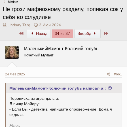
Мафии
Не грози мафиозному разделу, попивая сок у
себя во флудилке
А
Д
Lindsay Targ
3 Июн 2024
в
а
Первый
Последни
Назад
34 из 37
Вперёд
т
т
о
а
р
н
МаленькийМамонт-Колючий голубь
т
а
Почётный Мумант
е
ч
м
а
ы
л
а
24 Фев 2025
#661
МаленькийМамонт-Колючий голубь написал(а):
Переписка из игры дальта:
Я пишу Майору:
- Если Вы - детектив, напишите опровержение. Дома я
сидела.
Major: