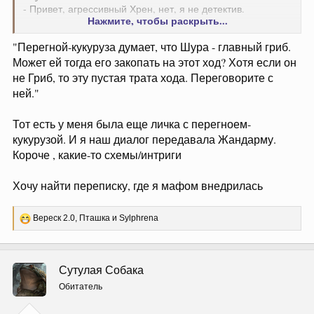
- Привет, агрессивный Хрен, нет, я не детектив.
Нажмите, чтобы раскрыть...
Я:
"Перегной-кукуруза думает, что Шура - главный гриб.
- Так кто ты?
Может ей тогда его закопать на этот ход? Хотя если он
Major:
не Гриб, то эту пустая трата хода. Переговорите с
Я - Жандарм. Спокойствие, можете опустить руки.
ней."
Предлагаю голосовать против Черешенки, а о Бананьеве
позаботиться СОК.
Тот есть у меня была еще личка с перегноем-
кукурузой. И я наш диалог передавала Жандарму.
Короче , какие-то схемы/интриги
Кароче, тип такого . Все общались в кустах, строили
планы
Хочу найти переписку, где я мафом внедрилась
Р
Вереск 2.0
,
Пташка
и
Sylphrena
е
а
к
ц
Сутулая Собака
и
и
Обитатель
: