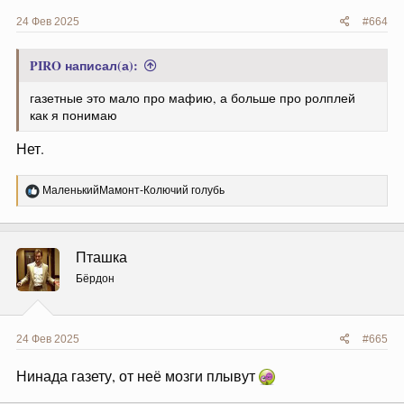
24 Фев 2025
#664
PIRO написал(а):
газетные это мало про мафию, а больше про ролплей
как я понимаю
Нет.
Р
МаленькийМамонт-Колючий голубь
е
а
к
ц
Пташка
и
и
Бёрдон
:
24 Фев 2025
#665
Нинада газету, от неё мозги плывут