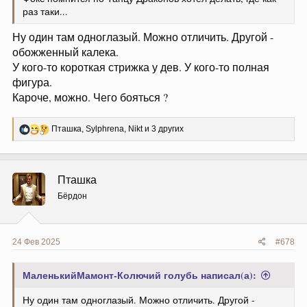
раз таки...
Ну один там одноглазый. Можно отличить. Другой -
обожженный калека.
У кого-то короткая стрижка у дев. У кого-то полная
фигура.
Кароче, можно. Чего бояться ?
Р
Пташка
,
Sylphrena
,
Nikt
и 3 других
е
а
к
ц
Пташка
и
и
Бёрдон
:
24 Фев 2025
#678
МаленькийМамонт-Колючий голубь написал(а):
Ну один там одноглазый. Можно отличить. Другой -