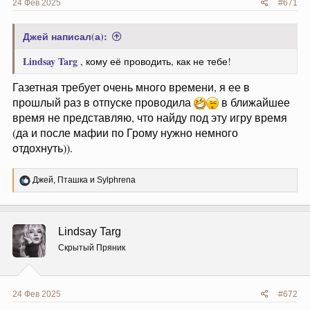
24 Фев 2025
#671
Джей написал(а):
Lindsay Targ
, кому её проводить, как не тебе!
Газетная требует очень много времени, я ее в
прошлый раз в отпуске проводила
в ближайшее
время не представляю, что найду под эту игру время
(да и после мафии по Грому нужно немного
отдохнуть)).
Р
Джей
,
Пташка
и
Sylphrena
е
а
к
ц
Lindsay Targ
и
и
Скрытый Пряник
:
24 Фев 2025
#672