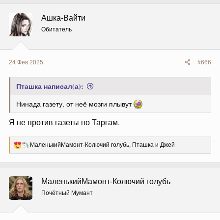
Ашка-Вайти
Обитатель
24 Фев 2025
#666
Пташка написал(а):
Нинада газету, от неё мозги плывут
Я не против газеты по Таргам.
Р
МаленькийМамонт-Колючий голубь
,
Пташка
и
Джей
е
а
к
ц
МаленькийМамонт-Колючий голубь
и
и
Почётный Мумант
: