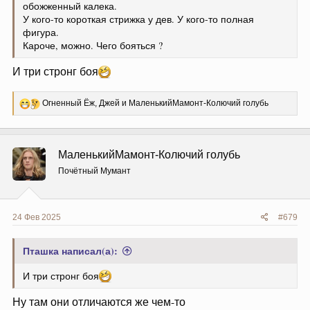
обожженный калека.
У кого-то короткая стрижка у дев. У кого-то полная
фигура.
Кароче, можно. Чего бояться ?
И три стронг боя
Р
Огненный Ёж
,
Джей
и
МаленькийМамонт-Колючий голубь
е
а
к
ц
МаленькийМамонт-Колючий голубь
и
и
Почётный Мумант
:
24 Фев 2025
#679
Пташка написал(а):
И три стронг боя
Ну там они отличаются же чем-то