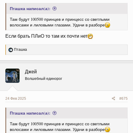
Пташка написал(а):
Там будут 100500 принцев и принцесс со светлыми
волосами и лиловыми глазами. Удачи в разборе
Если брать ПЛиО то там их почти нет
Р
Пташка
е
а
к
ц
Джей
и
и
Волшебный единорог
:
24 Фев 2025
#675
Пташка написал(а):
Там будут 100500 принцев и принцесс со светлыми
волосами и лиловыми глазами. Удачи в разборе