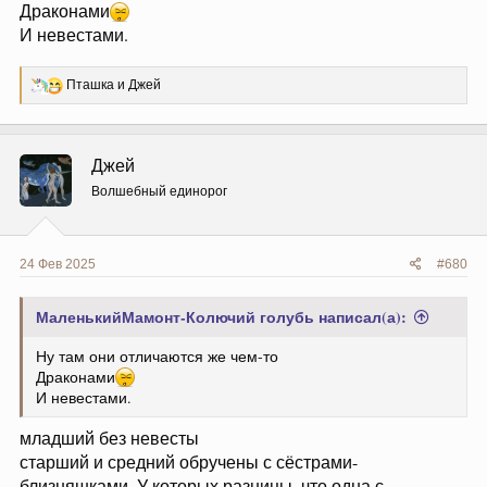
Драконами
И невестами.
Р
Пташка
и
Джей
е
а
к
ц
Джей
и
и
Волшебный единорог
:
24 Фев 2025
#680
МаленькийМамонт-Колючий голубь написал(а):
Ну там они отличаются же чем-то
Драконами
И невестами.
младший без невесты
старший и средний обручены с сёстрами-
близняшками. У которых разницы, что одна с