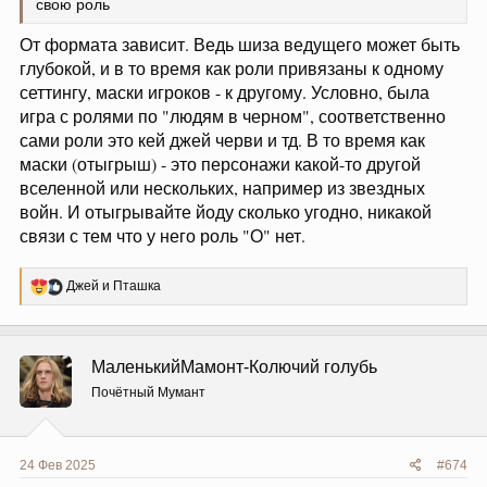
свою роль
От формата зависит. Ведь шиза ведущего может быть
глубокой, и в то время как роли привязаны к одному
сеттингу, маски игроков - к другому. Условно, была
игра с ролями по "людям в черном", соответственно
сами роли это кей джей черви и тд. В то время как
маски (отыгрыш) - это персонажи какой-то другой
вселенной или нескольких, например из звездных
войн. И отыгрывайте йоду сколько угодно, никакой
связи с тем что у него роль "О" нет.
Р
Джей
и
Пташка
е
а
к
ц
МаленькийМамонт-Колючий голубь
и
и
Почётный Мумант
:
24 Фев 2025
#674