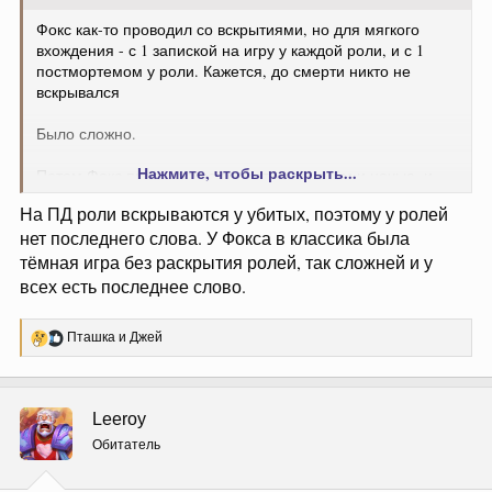
Фокс как-то проводил со вскрытиями, но для мягкого
вхождения - с 1 запиской на игру у каждой роли, и с 1
постмортемом у роли. Кажется, до смерти никто не
вскрывался
Было сложно.
Нажмите, чтобы раскрыть...
Потом Фокс проводил со вскрытиями, днём и ночью, и
задержкой публикацией анонимок на один день. По двум
На ПД роли вскрываются у убитых, поэтому у ролей
играм было ощущение, что такое извращение таки
нет последнего слова. У Фокса в классика была
мотивировало людей вскрываться, но было всё равно
очень сложно. На третью игру я уже не записался и не
тёмная игра без раскрытия ролей, так сложней и у
читал её, даже не знаю, что там было, кроме мод килла
всех есть последнее слово.
маньяка за неактив и всё равно победы мафии
Р
Пташка
и
Джей
е
В целом, народ наверное запишется, но просто никому
а
не будет
к
ц
Leeroy
и
и
Обитатель
: