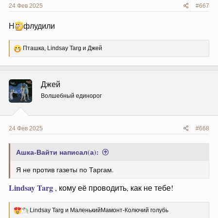
24 Фев 2025
#667
Н
флудили
Р
Пташка
,
Lindsay Targ
и
Джей
е
а
к
ц
Джей
и
и
Волшебный единорог
:
24 Фев 2025
#668
Ашка-Вайти написал(а):
Я не против газеты по Таргам.
Lindsay Targ
, кому её проводить, как не тебе!
Р
Lindsay Targ
и
МаленькийМамонт-Колючий голубь
е