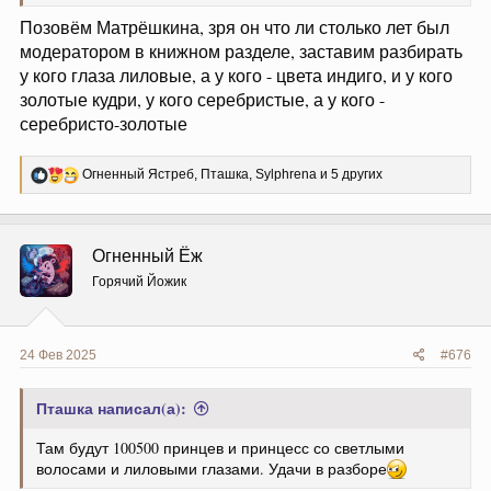
Позовём Матрёшкина, зря он что ли столько лет был
модератором в книжном разделе, заставим разбирать
у кого глаза лиловые, а у кого - цвета индиго, и у кого
золотые кудри, у кого серебристые, а у кого -
серебристо-золотые
Р
Огненный Ястреб
,
Пташка
,
Sylphrena
и 5 других
е
а
к
ц
Огненный Ёж
и
и
Горячий Йожик
:
24 Фев 2025
#676
Пташка написал(а):
Там будут 100500 принцев и принцесс со светлыми
волосами и лиловыми глазами. Удачи в разборе