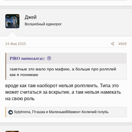
а
к
ц
Джей
и
и
Волшебный единорог
:
24 Фев 2025
#669
PIRO написал(а):
газетные это мало про мафию, а больше про ролплей
как я понимаю
вроде как там наоборот нельзя ролплеить. Типа это
может считаться за вскрытие, а там нельзя намекать
на свою роль
Р
Sylphrena
,
Пташка
и
МаленькийМамонт-Колючий голубь
е
а
к
ц