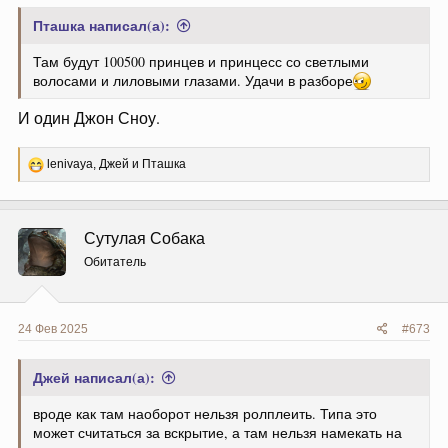
Пташка написал(а):
Там будут 100500 принцев и принцесс со светлыми
волосами и лиловыми глазами. Удачи в разборе
И один Джон Сноу.
Р
lenivaya
,
Джей
и
Пташка
е
а
к
ц
Сутулая Собака
и
и
Обитатель
:
24 Фев 2025
#673
Джей написал(а):
вроде как там наоборот нельзя ролплеить. Типа это
может считаться за вскрытие, а там нельзя намекать на