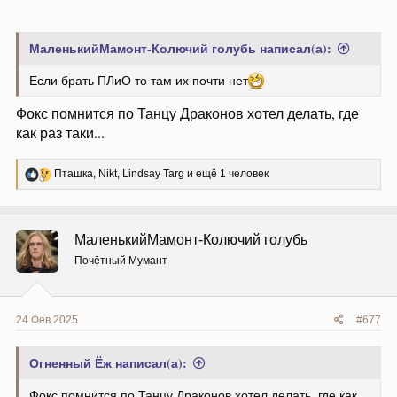
МаленькийМамонт-Колючий голубь написал(а):
Если брать ПЛиО то там их почти нет
Фокс помнится по Танцу Драконов хотел делать, где
как раз таки...
Р
Пташка
,
Nikt
,
Lindsay Targ
и ещё 1 человек
е
а
к
ц
МаленькийМамонт-Колючий голубь
и
и
Почётный Мумант
:
24 Фев 2025
#677
Огненный Ёж написал(а):
Фокс помнится по Танцу Драконов хотел делать, где как