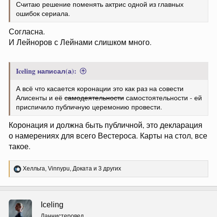
Считаю решение поменять актрис одной из главных
ошибок сериала.
Согласна.
И Лейноров с Лейнами слишком много.
Iceling написал(а):
А всё что касается коронации это как раз на совести
Алисенты и её
самодеятельности
самостоятельности - ей
приспичило публичную церемонию провести.
Коронация и должна быть публичной, это декларация
о намерениях для всего Вестероса. Карты на стол, все
такое.
Р
Хелльга
,
Vinnypu
,
Доката
и 3 других
е
а
к
ц
Iceling
и
и
Ланнистеровед