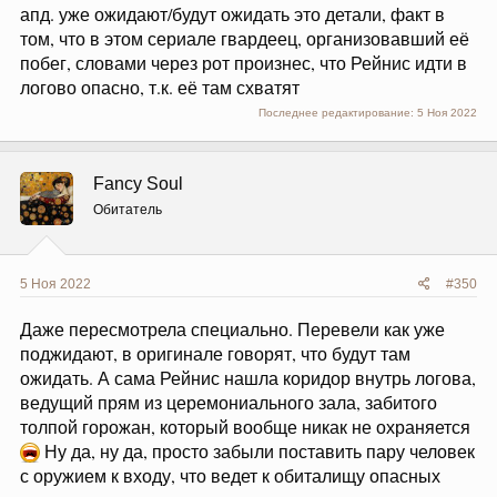
апд. уже ожидают/будут ожидать это детали, факт в
том, что в этом сериале гвардеец, организовавший её
побег, словами через рот произнес, что Рейнис идти в
логово опасно, т.к. её там схватят
Последнее редактирование:
5 Ноя 2022
Fancy Soul
Обитатель
5 Ноя 2022
#350
Даже пересмотрела специально. Перевели как уже
поджидают, в оригинале говорят, что будут там
ожидать. А сама Рейнис нашла коридор внутрь логова,
ведущий прям из церемониального зала, забитого
толпой горожан, который вообще никак не охраняется
Ну да, ну да, просто забыли поставить пару человек
с оружием к входу, что ведет к обиталищу опасных