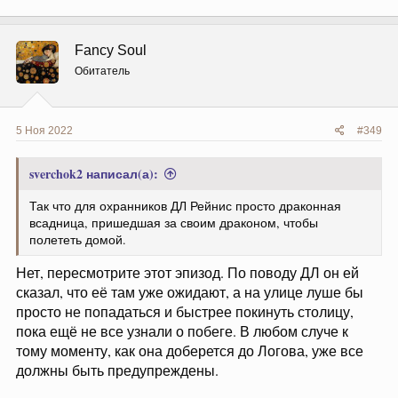
а
к
ц
Fancy Soul
и
и
Обитатель
:
5 Ноя 2022
#349
sverchok2 написал(а):
Так что для охранников ДЛ Рейнис просто драконная
всадница, пришедшая за своим драконом, чтобы
полететь домой.
Нет, пересмотрите этот эпизод. По поводу ДЛ он ей
сказал, что её там уже ожидают, а на улице луше бы
просто не попадаться и быстрее покинуть столицу,
пока ещё не все узнали о побеге. В любом случе к
тому моменту, как она доберется до Логова, уже все
должны быть предупреждены.