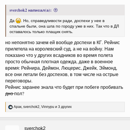
sverchok2 написал(а):
Да
. Но, справедливости ради, доспехи у нее в
спальне были, она шла по городу уже в них. Так что в ДЛ
оставалось только плащик снять.
но непонятно зачем ей вообще доспехи в КГ. Рейнис
прилетела на королевский суд, а не на войну. Нам
показано что у других всадников во время полета
просто обычная плотная одежда, даже в военное
время: Рейнира, Деймон, Люцерис, Джейк, Эймонд,
все они летали без доспехов, в том числе на острые
переговоры.
Рейнис заранее знала что будет при побеге пробивать
дно
пол?
Р
Арак
,
sverchok2
,
Vinnypu
и 3 других
е
а
к
ц
sverchok2
и