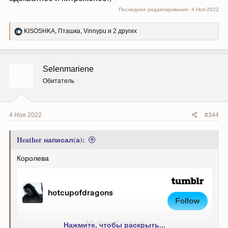
Последнее редактирование:
4 Ноя 2022
Р
KISOSHKA
,
Пташка
,
Vinnypu
и 2 других
е
а
к
ц
Selenmariene
и
и
Обитатель
:
4 Ноя 2022
#344
Heather написал(а):
Королева
Нажмите, чтобы раскрыть...