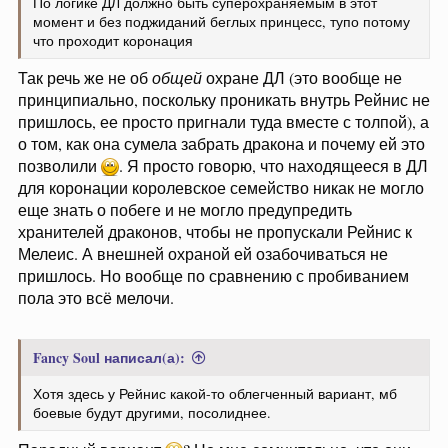
По логике ДЛ должно быть суперохраняемым в этот
момент и без поджиданий беглых принцесс, тупо потому
что проходит коронация
Так речь же не об
общей
охране ДЛ (это вообще не
принципиально, поскольку проникать внутрь Рейнис не
пришлось, ее просто пригнали туда вместе с толпой), а
о том, как она сумела забрать дракона и почему ей это
позволили
. Я просто говорю, что находящееся в ДЛ
для коронации королевское семейство никак не могло
еще знать о побеге и не могло предупредить
хранителей драконов, чтобы не пропускали Рейнис к
Мелеис. А внешней охраной ей озабочиваться не
пришлось. Но вообще по сравнению с пробиванием
пола это всё мелочи.
Fancy Soul написал(а):
Хотя здесь у Рейнис какой-то облегченный вариант, мб
боевые будут другими, посолиднее.