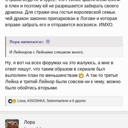
в плен и поэтому ей не разрешается забирать своего
дракона. Для стражи она гостья королевской семьи,
чей дракон законно припаркован в Логове и которая
вправе забрать его и отправится восвояси. ИМХО.
Лора написал(а):
И Лейноров с Лейнами слишком много.
Ну, я вот на всех форумах на это жалуюсь, а мне в
ответ пишут, что таким образом в сериале был
выполнен план по меньшинствам
. А так-то третья
Лейна и третий Лейнор были совсем ни к чему, можно
было обойтись вторыми.
Р
Lissa
,
KISOSHKA
,
Selenmariene
и 6 других
е
а
к
ц
Лора
и