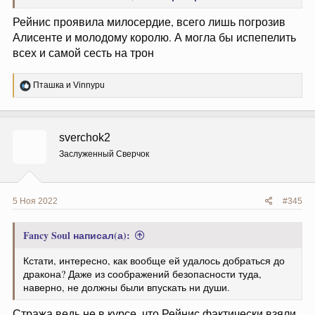
Рейнис проявила милосердие, всего лишь погрозив
Алисенте и молодому королю. А могла бы испепелить
всех и самой сесть на трон
Р
Пташка
и
Vinnypu
е
а
к
ц
sverchok2
и
и
Заслуженный Сверчок
:
View: https://hotcupofdragons.tumblr.com/post/698328311996252160/embed
5 Ноя 2022
#345
Fancy Soul написал(а):
Кстати, интересно, как вообще ей удалось добраться до
дракона? Даже из соображений безопасности туда,
наверно, не должны были впускать ни души.
Стража ведь не в курсе, что Рейнис фактически взяли