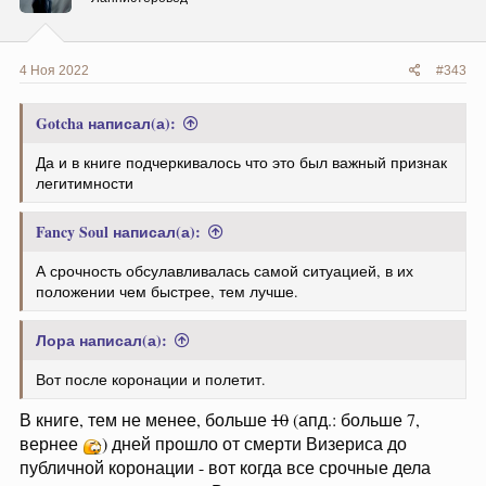
:
4 Ноя 2022
#343
Gotcha написал(а):
Да и в книге подчеркивалось что это был важный признак
легитимности
Fancy Soul написал(а):
А срочность обсулавливалась самой ситуацией, в их
положении чем быстрее, тем лучше.
Лора написал(а):
Вот после коронации и полетит.
В книге, тем не менее, больше
10
(апд.: больше 7,
вернее
) дней прошло от смерти Визериса до
публичной коронации - вот когда все срочные дела