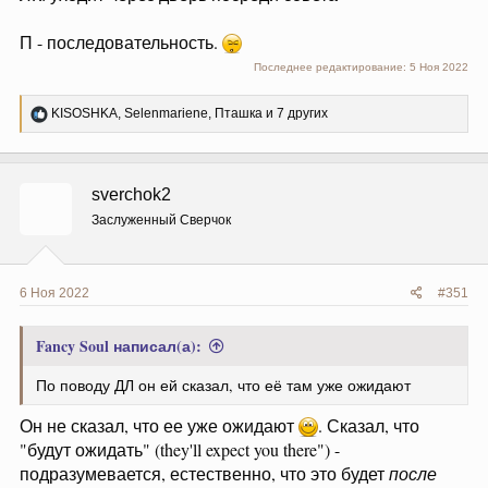
П - последовательность.
Последнее редактирование:
5 Ноя 2022
Р
KISOSHKA
,
Selenmariene
,
Пташка
и 7 других
е
а
к
ц
sverchok2
и
и
Заслуженный Сверчок
:
6 Ноя 2022
#351
Fancy Soul написал(а):
По поводу ДЛ он ей сказал, что её там уже ожидают
Он не сказал, что ее уже ожидают
. Сказал, что
"будут ожидать" (they'll expect you there") -
подразумевается, естественно, что это будет
после