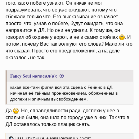
того, как о побеге узнают. Он никак не мог
подразумевать, что ее
уже
ожидают, потому что
сбежали только что. Его высказывание означает
просто, что, узнав о побеге, будут ожидать, что она
направится в ДЛ. Но они не узнали. К тому же, он
говорил об охране у ворот, а не в самих стойлах
. И
потом, почему Вас так волнуют его слова? Мало ли кто
что сказал. Просто его предположения, а на деле
оказалось не так.
Fancy Soul написал(а):
какая все-таки фигня вся эта сцена с Рейнис в ДЛ,
начиная её тайным проникновением, обряжением в
доспехи и эпичным высвобождением.
Да
. Но, справедливости ради, доспехи у нее в
спальне были, она шла по городу уже в них. Так что в
ДЛ оставалось только плащик снять.
Р
Lissa
,
KISOSHKA
,
Alenna Redwin
и 2 других