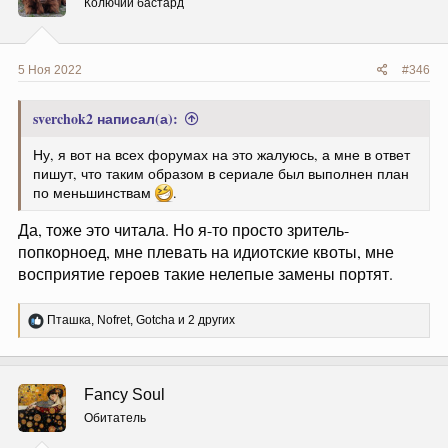
и
Колючий бастард
:
5 Ноя 2022
#346
sverchok2 написал(а):
Ну, я вот на всех форумах на это жалуюсь, а мне в ответ
пишут, что таким образом в сериале был выполнен план
по меньшинствам
.
Да, тоже это читала. Но я-то просто зритель-
попкорноед, мне плевать на идиотские квоты, мне
восприятие героев такие нелепые замены портят.
Р
Пташка
,
Nofret
,
Gotcha
и 2 других
е
а
к
ц
Fancy Soul
и
и
Обитатель
: