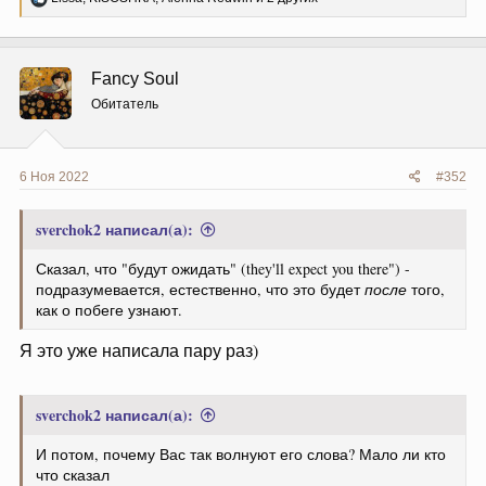
е
а
к
ц
Fancy Soul
и
и
Обитатель
:
6 Ноя 2022
#352
sverchok2 написал(а):
Сказал, что "будут ожидать" (they'll expect you there") -
подразумевается, естественно, что это будет
после
того,
как о побеге узнают.
Я это уже написала пару раз)
sverchok2 написал(а):
И потом, почему Вас так волнуют его слова? Мало ли кто
что сказал