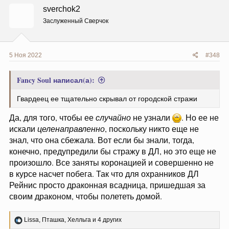
ц
sverchok2
и
и
Заслуженный Сверчок
:
5 Ноя 2022
#348
Fancy Soul написал(а):
Гвардеец ее тщательно скрывал от городской стражи
Да, для того, чтобы ее
случайно
не узнали
. Но ее не
искали
целенаправленно
, поскольку никто еще не
знал, что она сбежала. Вот если бы знали, тогда,
конечно, предупредили бы стражу в ДЛ, но это еще не
произошло. Все заняты коронацией и совершенно не
в курсе насчет побега. Так что для охранников ДЛ
Рейнис просто драконная всадница, пришедшая за
своим драконом, чтобы полететь домой.
Р
Lissa
,
Пташка
,
Хелльга
и 4 других
е