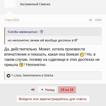
и
Заслуженный Сверчок
:
7 Ноя 2022
#355
Gotcha написал(а):
но непонятно зачем ей вообще доспехи в КГ
Да, действительно. Может, хотела произвести
впечатление и показать, какая она боевая
? Но, в
таком случае, почему на судилище в этих доспехах не
пришла
? Непонятно.
Р
Lissa
,
Selenmariene
и
Gotcha
е
а
к
Первый
Назад
18 из 18
ц
и
и
Войдите или зарегистрируйтесь для ответа.
: