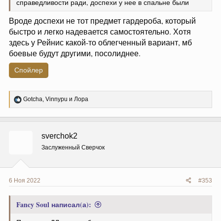
справедливости ради, доспехи у нее в спальне были
Вроде доспехи не тот предмет гардероба, который
быстро и легко надевается самостоятельно. Хотя
здесь у Рейнис какой-то облегченный вариант, мб
боевые будут другими, посолиднее.
Спойлер
Р
Gotcha
,
Vinnypu
и
Лора
е
а
к
ц
sverchok2
и
и
Заслуженный Сверчок
:
6 Ноя 2022
#353
Fancy Soul написал(а):