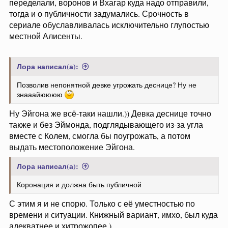
переделали, воронов и Вхагар куда надо отправили,
тогда и о публичности задумались. Срочность в
сериале обуславливалась исключительно глупостью
местной Алисенты.
Лора написал(а):
Позволив непонятной девке угрожать деснице? Ну не
знааайюююю
Ну Эйгона же всё-таки нашли.)) Девка деснице точно
также и без Эймонда, подглядывающего из-за угла
вместе с Колем, смогла бы поугрожать, а потом
выдать местоположение Эйгона.
Лора написал(а):
Коронация и должна быть публичной
С этим я и не спорю. Только с её уместностью по
времени и ситуации. Книжный вариант, имхо, был куда
адекватнее и хитрожопее.)