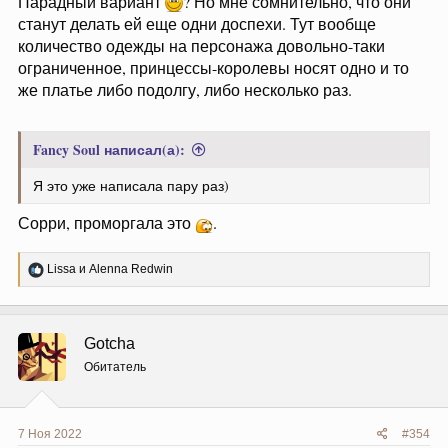
Парадный вариант
? Но мне сомнительно, что они
станут делать ей еще одни доспехи. Тут вообще
количество одежды на персонажа довольно-таки
ограниченное, принцессы-королевы носят одно и то
же платье либо подолгу, либо несколько раз.
Fancy Soul написал(а):
Я это уже написала пару раз)
Сорри, проморгала это
.
Р
Lissa
и
Alenna Redwin
е
а
к
ц
Gotcha
и
и
Обитатель
:
7 Ноя 2022
#354