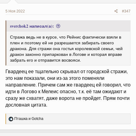
5 Ноя 2022
#347
sverchok2 написал(а):
Стража ведь не в курсе, что Рейнис фактически взяли в
плен и поэтому ей не разрешается забирать своего
дракона. Для стражи она гостья королевской семьи, чей
дракон законно припаркован в Логове и которая вправе
забрать его и отправится восвояси.
Гвардеец ее тщательно скрывал от городской стражи,
это нам показали, они из-за этого поменяли
направление. Причем сам же гвардеец ей говорил, что
идти в Логово к Мелеис опасно, т.к. её там ожидают и
сразу же схватят, даже ворота не пройдет. Прям почти
дословная цитата.
Р
Пташка
и
Gotcha
е
а
к