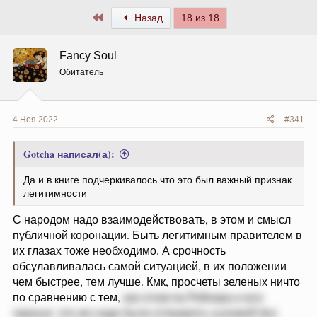
Первый
Назад
18 из 18
Fancy Soul
Обитатель
4 Ноя 2022
#341
Gotcha написал(а):
Да и в книге подчеркивалось что это был важный признак
легитимности
С народом надо взаимодействовать, в этом и смысл
публичной коронации. Быть легитимным правителем в
их глазах тоже необходимо. А срочность
обсулавливалась самой ситуацией, в их положении
чем быстрее, тем лучше. Кмк, просчеты зеленых ничто
по сравнению с тем,
как отожгла Рейнира и все
черные: это же надо было отправить сыновей без