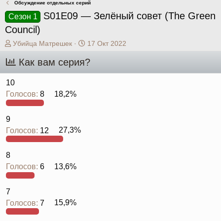
Обсуждение отдельных серий
S01E09 — Зелёный совет (The Green
Сезон 1
Council)
А
Д
Убийца Матрешек
17 Окт 2022
в
а
Как вам серия?
т
т
о
а
р
н
10
т
а
Голосов:
8
18,2%
е
ч
м
а
ы
л
9
а
Голосов:
12
27,3%
8
Голосов:
6
13,6%
7
Голосов:
7
15,9%