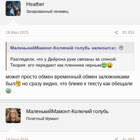
ц
Heather
и
и
Зачарованный ленивец
:
18 Июл 2025
#1 053
МаленькийМамонт-Колючий голубь написал(а):
Разглядели, что у Дейрона руки связаны за спиной.
Теория: его передают как пленника черным
может просто обмен временный обмен заложниками
был
но сразу видно, что ближе к тексту как обещали
МаленькийМамонт-Колючий голубь
Почётный Мумант
18 Июл 2025
#1 054