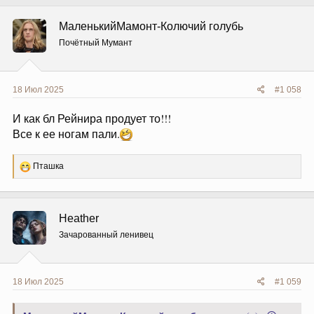
к
ц
МаленькийМамонт-Колючий голубь
и
и
Почётный Мумант
:
18 Июл 2025
#1 058
И как бл Рейнира продует то!!!
Все к ее ногам пали.
Р
Пташка
е
а
к
ц
Heather
и
и
Зачарованный ленивец
:
18 Июл 2025
#1 059