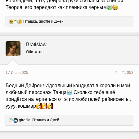
Разглядели, что у Дейрона руки связаны за спиной.
Теория: его передают как пленника черным
Р
Пташка
,
giroffle
и
Джей
е
а
к
ц
Bratislaw
и
и
Обитатель
:
17 Июл 2025
#1 052
Бедный Дейрон! Идеальный кандидат в короли и мой
любимый персонаж Танца
Сколько тебе ещё
придётся натерпеться от этих любителей рейнисенты,
уууу, кошмар
Р
giroffle
,
Пташка
и
Джей
е
а
к