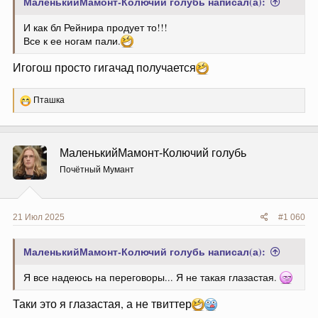
МаленькийМамонт-Колючий голубь написал(а):
И как бл Рейнира продует то!!!
Все к ее ногам пали.
Игогош просто гигачад получается
Р
Пташка
е
а
к
ц
МаленькийМамонт-Колючий голубь
и
и
Почётный Мумант
:
21 Июл 2025
#1 060
МаленькийМамонт-Колючий голубь написал(а):
Я все надеюсь на переговоры... Я не такая глазастая.
Таки это я глазастая, а не твиттер