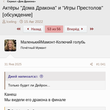
Сериал «Дом Дракона»
Актёры "Дома Дракона" и "Игры Престолов"
[обсуждение]
А
Д
Iceling
15 Авг 2022
в
а
Первый
Последни
Назад
53 из 56
Вперёд
т
т
о
а
р
н
МаленькийМамонт-Колючий голубь
т
а
Почётный Мумант
е
ч
м
а
ы
л
а
31 Янв 2025
#1 041
Джей написал(а):
Только будет ли Дейрон...
Канеш
Мы видели его дракона в финале