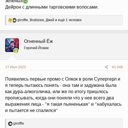
зеленых
Дейрон с длинными тарговскими волосами.
Р
giroffle
,
Bratislaw
,
Джей
и ещё 1 человек
е
а
к
ц
Огненный Ёж
и
и
Горячий Йожик
:
17 Июл 2025
#1 048
Появились первые промо с Олкок в роли Супергерл и
я теперь пытаюсь понять - она там и задумана была
как дура-алкоголичка, или же по итогу пришлось
прописывать, когда они поняли что у нее всего два
выражения лица - "я такая пьяненькая" и "набухалась
и пытается не спалился"
Р
giroffle
е