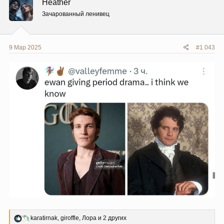
Heather
и
и
Зачарованный ленивец
:
9 Мар 2025
#1 043
Р
karatirnak
,
giroffle
,
Лора
и 2 других