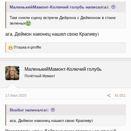
МаленькийМамонт-Колючий голубь написал(а):
Там сняли сцену встречи Дейрона с Деймоном в стане
зеленых
ага, Деймон наконец нашел свою Крапиву)
Р
Пташка
и
giroffle
е
а
к
ц
МаленькийМамонт-Колючий голубь
и
и
Почётный Мумант
:
17 Июл 2025
#1 051
Heather написал(а):
ага, Деймон наконец нашел свою Крапиву)