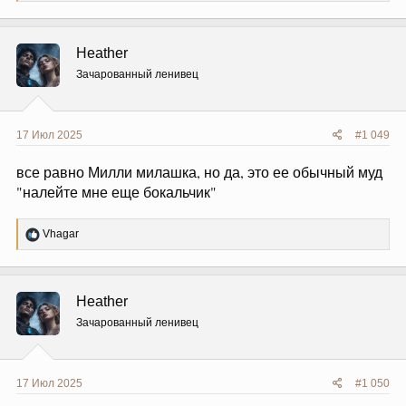
а
к
ц
Heather
и
и
Зачарованный ленивец
:
17 Июл 2025
#1 049
все равно Милли милашка, но да, это ее обычный муд
"налейте мне еще бокальчик"
Р
Vhagar
е
а
к
ц
Heather
и
и
Зачарованный ленивец
:
17 Июл 2025
#1 050