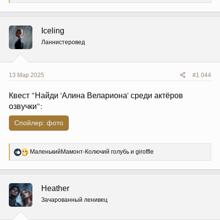
е
а
к
ц
Iceling
и
и
Ланнистеровед
:
13 Мар 2025
#1 044
Квест "Найди 'Алина Велариона' среди актёров
озвучки":
Спойлер:
фото
Р
МаленькийМамонт-Колючий голубь
и
giroffle
е
а
к
ц
Heather
и
и
Зачарованный ленивец
: