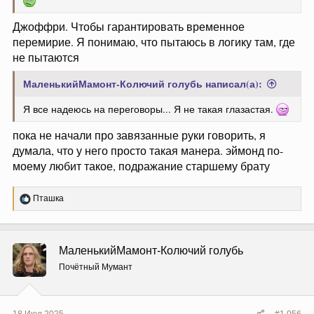
Джоффри. Чтобы гарантировать временное
перемирие. Я понимаю, что пытаюсь в логику там, где
не пытаются
МаленькийМамонт-Колючий голубь написал(а):
Я все надеюсь на переговоры... Я не такая глазастая.
пока не начали про завязанные руки говорить, я
думала, что у него просто такая манера. эймонд по-
моему любит такое, подражание старшему брату
Р
Пташка
е
а
к
ц
МаленькийМамонт-Колючий голубь
и
и
Почётный Мумант
:
18 Июл 2025
#1 056