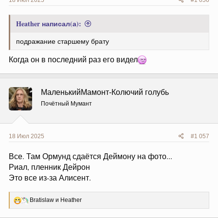
Heather написал(а):
подражание старшему брату
Когда он в последний раз его видел
МаленькийМамонт-Колючий голубь
Почётный Мумант
18 Июл 2025
#1 057
Все. Там Ормунд сдаётся Деймону на фото...
Риал, пленник Дейрон
Это все из-за Алисент.
Р
Bratislaw
и
Heather
е
а