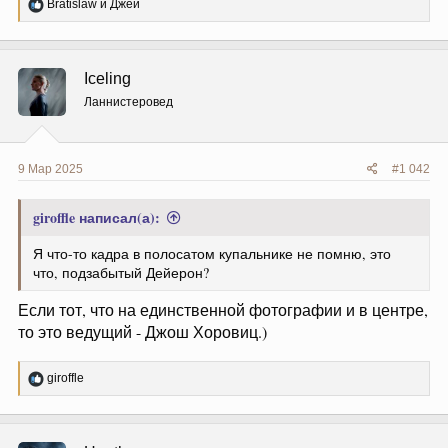
Р
Bratislaw
и
Джей
е
а
к
ц
Iceling
и
и
Ланнистеровед
:
9 Мар 2025
#1 042
giroffle написал(а):
Я что-то кадра в полосатом купальнике не помню, это
что, подзабытый Дейерон?
Если тот, что на единственной фотографии и в центре,
то это ведущий - Джош Хоровиц.)
Р
giroffle
е
а
к
ц