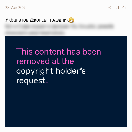
28 Май 2025
#1 045
У фанатов Джонсы праздник
Кит и Софи играют в фильме The Dreadful, ремейк
японского ужастикаOnibaba