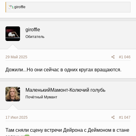
Р
giroffle
е
а
к
ц
giroffle
и
и
Обитатель
:
29 Май 2025
#1 046
Дожили...Но они сейчас в одних кругах вращаются.
МаленькийМамонт-Колючий голубь
Почётный Мумант
17 Июл 2025
#1 047
Там сняли сцену встречи Дейрона с Деймоном в стане