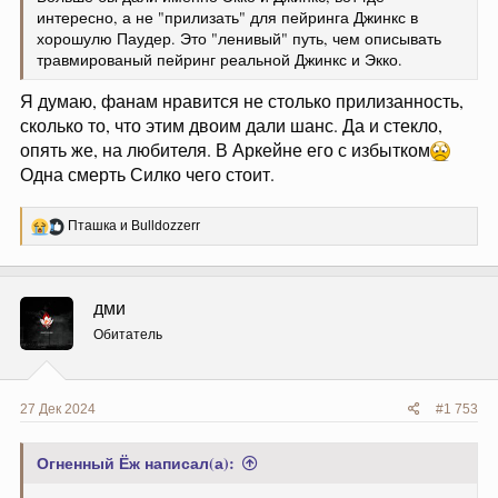
интересно, а не "прилизать" для пейринга Джинкс в
хорошулю Паудер. Это "ленивый" путь, чем описывать
травмированый пейринг реальной Джинкс и Экко.
Я думаю, фанам нравится не столько прилизанность,
сколько то, что этим двоим дали шанс. Да и стекло,
опять же, на любителя. В Аркейне его с избытком
Одна смерть Силко чего стоит.
Р
Пташка
и
Bulldozzerr
е
а
к
ц
дми
и
и
Обитатель
:
27 Дек 2024
#1 753
Огненный Ёж написал(а):