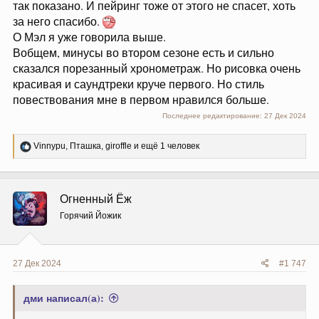
так показано. И пейринг тоже от этого не спасет, хоть
за него спасибо.
О Мэл я уже говорила выше.
Вобщем, минусы во втором сезоне есть и сильно
сказался порезанный хронометраж. Но рисовка очень
красивая и саундтреки круче первого. Но стиль
повествования мне в первом нравился больше.
Последнее редактирование:
27 Дек 2024
Р
Vinnypu
,
Пташка
,
giroffle
и ещё 1 человек
е
а
к
ц
Огненный Ёж
и
и
Горячий Йожик
:
27 Дек 2024
#1 747
дми написал(а):