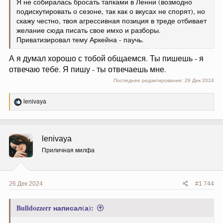
Я не собиралась бросать тапками в Ленни (возмодно
подискутировать о сезоне, так как о вкусах не спорят), но
скажу честно, твоя агрессивная позиция в треде отбивает
желание сюда писать свое имхо и разборы.
Приватизировал тему Аркейна - паучь.
А я думал хорошо с тобой общаемся. Ты пишешь - я
отвечаю тебе. Я пишу - ты отвечаешь мне.
Последнее редактирование:
26 Дек 2024
Р
lenivaya
е
а
к
ц
lenivaya
и
и
Приличная милфа
:
26 Дек 2024
#1 744
Bulldozzerr написал(а):