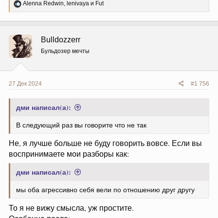
Р
Alenna Redwin
,
lenivaya
и
Fut
е
а
к
ц
Bulldozzerr
и
и
Бульдозер мечты
:
27 Дек 2024
#1 756
дми написал(а):
В следующий раз вы говорите что не так
Не, я лучше больше не буду говорить вовсе. Если вы
воспринимаете мои разборы как:
дми написал(а):
мы оба агрессивно себя вели по отношению друг другу
То я не вижу смысла, уж простите.