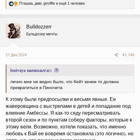
Р
Пташка
,
дми
,
giroffle
и ещё 1 человек
е
а
к
ц
Bulldozzerr
и
и
Бульдозер мечты
:
27 Дек 2024
#1 749
lenivaya написал(а):
лично мне не видно было, что Кейт зачем то должна
превратиться в Пиночета
К этому были предпосылки и весьмя явные. Ее
жаверовщина с выстрелами в детей и попадание под
влияние Амбессы. Я как-то сяду пересматривать
второй сезон и по пунктам соберу факторы, которые к
этому вели. Возможно, хотели показать, что именно
любовь к Вай ее вовремя остановила (это логично), но