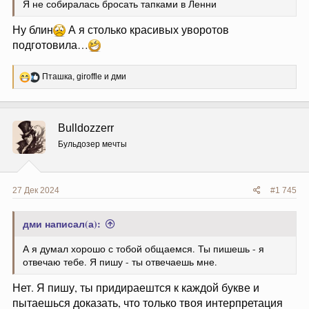
Я не собиралась бросать тапками в Ленни
Ну блин
А я столько красивых уворотов
подготовила…
Р
Пташка
,
giroffle
и
дми
е
а
к
ц
Bulldozzerr
и
и
Бульдозер мечты
:
27 Дек 2024
#1 745
дми написал(а):
А я думал хорошо с тобой общаемся. Ты пишешь - я
отвечаю тебе. Я пишу - ты отвечаешь мне.
Нет. Я пишу, ты придираештся к каждой букве и
пытаешься доказать, что только твоя интерпретация