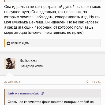
Она идеальна не как прекрасный душой человек (таких
не существует) Она идеальна, как персонаж, за
которым хочется наблюдать, сопереживать и тд. Ну как
моя бубонька Бейлиш. Он идеален. Но не как человек,
а как двигающий персонаж, от которого получаешь
море эмоций (многие - негативные, но яркие)
Р
Пташка
и
дми
е
а
к
ц
Bulldozzerr
и
и
Бульдозер мечты
:
27 Дек 2024
#1 751
lenivaya написал(а):
Огромное количество фанатов этой истории с тобой не