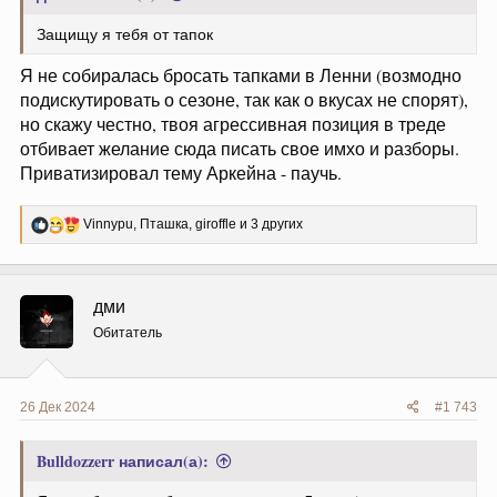
Защищу я тебя от тапок
Я не собиралась бросать тапками в Ленни (возмодно
подискутировать о сезоне, так как о вкусах не спорят),
но скажу честно, твоя агрессивная позиция в треде
отбивает желание сюда писать свое имхо и разборы.
Приватизировал тему Аркейна - паучь.
Р
Vinnypu
,
Пташка
,
giroffle
и 3 других
е
а
к
ц
дми
и
и
Обитатель
:
26 Дек 2024
#1 743
Bulldozzerr написал(а):