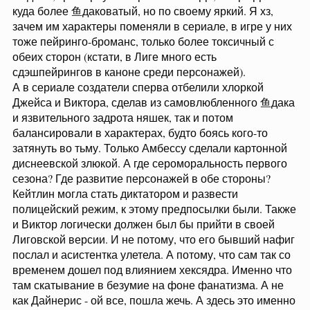
куда более 鱼даковатый, но по своему яркий. Я хз,
зачем им характеры поменяли в сериале, в игре у них
тоже пейринго-броманс, только более токсичный с
обеих сторон (кстати, в Лиге много есть
сдэшпейрингов в каноне среди персонажей).
А в сериале создатели сперва отбелили хлоркой
Джейса и Виктора, сделав из самовлюбленного 鱼дака
и язвительного задрота няшек, так и потом
балансировали в характерах, будто боясь кого-то
затянуть во тьму. Только Амбессу сделали картонной
диснеевской злюкой. А где сероморальность первого
сезона? Где развитие персонажей в обе стороны?
Кейтлин могла стать диктатором и развести
полицейский режим, к этому предпосылки были. Также
и Виктор логически должен был бы прийти в своей
Лиговской версии. И не потому, что его бывший нафиг
послал и асистентка улетела. А потому, что сам так со
временем дошел под влиянием хексядра. Именно что
там скатывание в безумие на фоне фанатизма. А не
как Дайнерис - ой все, пошла жечь. А здесь это именно