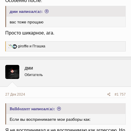
Особенно после:
дми написал(а):
вас тоже прощаю
Просто шикарное, ага.
Р
giroffle
и
Пташка
е
а
к
ц
дми
и
и
Обитатель
:
27 Дек 2024
#1 757
Bulldozzerr написал(а):
Если вы воспринимаете мои разборы как:
Я не воспринимал и не воспринимаю как агрессию. Но