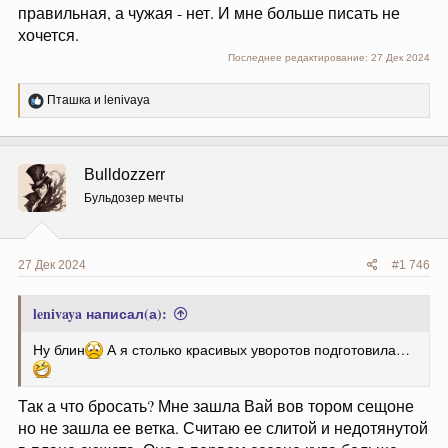
правильная, а чужая - нет. И мне больше писать не
хочется.
Последнее редактирование:
27 Дек 2024
Р
Пташка
и
lenivaya
е
а
к
ц
Bulldozzerr
и
и
Бульдозер мечты
:
27 Дек 2024
#1 746
lenivaya написал(а):
Ну блин
А я столько красивых уворотов подготовила…
Так а что бросать? Мне зашла Вай вов тором сещоне
но не зашла ее ветка. Считаю ее слитой и недотянутой