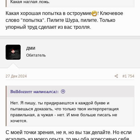
Какая наглая ложь.
Какая хорошая попытка в остроумие
! Ключевое
слово "попытка". Пилите Шура, пилите. Только
упорный труд сделает из вас тролля.
дми
Обитатель
27 Дек 2024
#1 754
Bulldozzerr написал(а):
Нет. Я пишу, ты придираештся к каждой букве и
пытаешься доказать, что только твоя интерпретация
правильная, а чужая - нет. И мне больше писать не
хочется.
С моей точки зрения, не я, но вы так делайте. Но если
исходить из моего опыта, то мы оба агрессивно себя