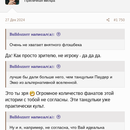
Приличная милфа
:
27 Дек 2024
#1 750
Bulldozzerr написал(а):
Очень не хватает внятного флэшбека
Да! Как просто зрителю, не игроку - да да да.
Bulldozzerr написал(а):
лучше бы дали больше него, чем танцульки Паудер и
Экко из альтернативной вселенной.
Это ты зря
Огромное количество фанатов этой
истории с тобой не согласны. Эти танцульки уже
практически культ.
Bulldozzerr написал(а):
Ну и я, например, не согласна, что Вай идеальна