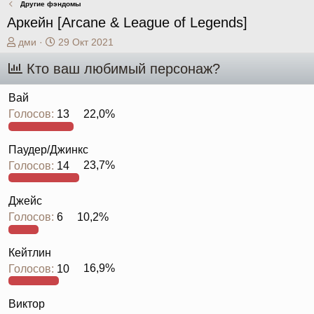
Другие фэндомы
Аркейн [Arcane & League of Legends]
А
Д
дми
29 Окт 2021
в
а
Кто ваш любимый персонаж?
т
т
о
а
р
н
Вай
т
а
Голосов:
13
22,0%
е
ч
м
а
ы
л
Паудер/Джинкс
а
Голосов:
14
23,7%
Джейс
Голосов:
6
10,2%
Кейтлин
Голосов:
10
16,9%
Виктор