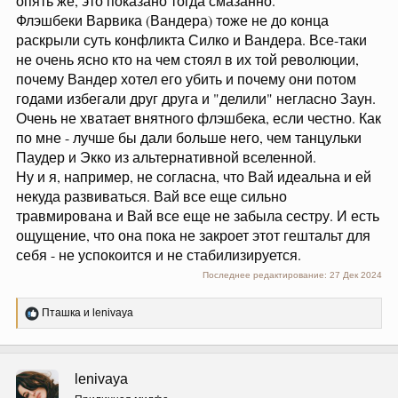
опять же, это показано тогда смазанно.
Флэшбеки Варвика (Вандера) тоже не до конца
раскрыли суть конфликта Силко и Вандера. Все-таки
не очень ясно кто на чем стоял в их той революции,
почему Вандер хотел его убить и почему они потом
годами избегали друг друга и "делили" негласно Заун.
Очень не хватает внятного флэшбека, если честно. Как
по мне - лучше бы дали больше него, чем танцульки
Паудер и Экко из альтернативной вселенной.
Ну и я, например, не согласна, что Вай идеальна и ей
некуда развиваться. Вай все еще сильно
травмирована и Вай все еще не забыла сестру. И есть
ощущение, что она пока не закроет этот гештальт для
себя - не успокоится и не стабилизируется.
Последнее редактирование:
27 Дек 2024
Р
Пташка
и
lenivaya
е
а
к
ц
lenivaya
и
и