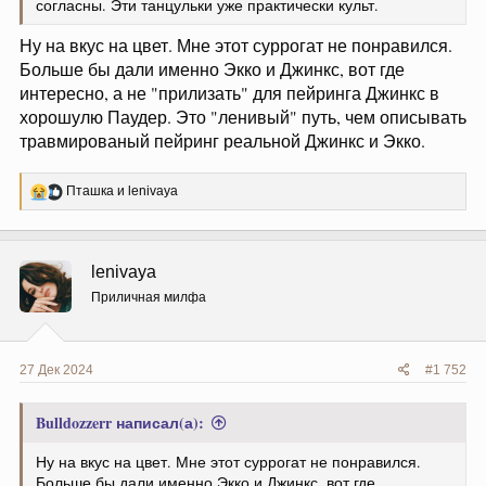
согласны. Эти танцульки уже практически культ.
Ну на вкус на цвет. Мне этот суррогат не понравился.
Больше бы дали именно Экко и Джинкс, вот где
интересно, а не "прилизать" для пейринга Джинкс в
хорошулю Паудер. Это "ленивый" путь, чем описывать
травмированый пейринг реальной Джинкс и Экко.
Р
Пташка
и
lenivaya
е
а
к
ц
lenivaya
и
и
Приличная милфа
:
27 Дек 2024
#1 752
Bulldozzerr написал(а):
Ну на вкус на цвет. Мне этот суррогат не понравился.
Больше бы дали именно Экко и Джинкс, вот где