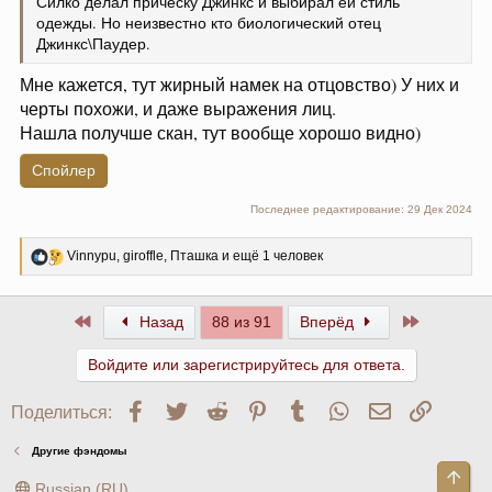
Силко делал прическу Джинкс и выбирал ей стиль
одежды. Но неизвестно кто биологический отец
Джинкс\Паудер.
Мне кажется, тут жирный намек на отцовство) У них и
черты похожи, и даже выражения лиц.
Нашла получше скан, тут вообще хорошо видно)
Спойлер
Последнее редактирование:
29 Дек 2024
Р
Vinnypu
,
giroffle
,
Пташка
и ещё 1 человек
е
а
к
Первый
Последни
Назад
88 из 91
Вперёд
ц
и
и
Войдите или зарегистрируйтесь для ответа.
:
Facebook
Twitter
Reddit
Pinterest
Tumblr
WhatsApp
Электронна
Ссылк
Поделиться:
Другие фэндомы
Све
Russian (RU)