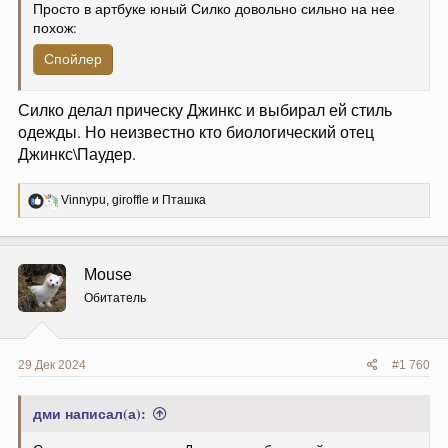
Просто в артбуке юный Силко довольно сильно на нее
похож:
Спойлер
Силко делал прическу Джинкс и выбирал ей стиль
одежды. Но неизвестно кто биологический отец
Джинкс\Паудер.
Р
Vinnypu
,
giroffle
и
Пташка
е
а
к
ц
Mouse
и
и
Обитатель
:
29 Дек 2024
#1 760
дми написал(а):