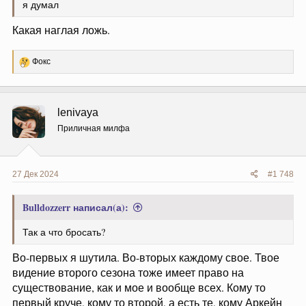
я думал
Какая наглая ложь.
Р
Фокс
е
а
к
ц
lenivaya
и
и
Приличная милфа
:
27 Дек 2024
#1 748
Bulldozzerr написал(а):
Так а что бросать?
Во-первых я шутила. Во-вторых каждому свое. Твое
видение второго сезона тоже имеет право на
существование, как и мое и вообще всех. Кому то
первый круче, кому то второй, а есть те, кому Аркейн