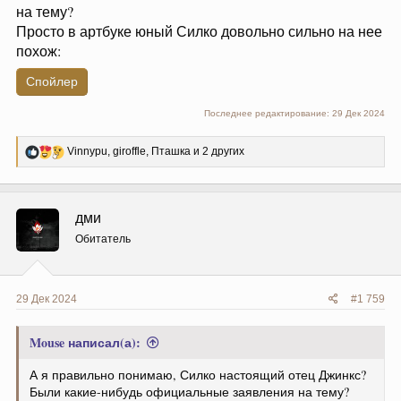
на тему?
Просто в артбуке юный Силко довольно сильно на нее
похож:
Спойлер
Последнее редактирование:
29 Дек 2024
Р
Vinnypu
,
giroffle
,
Пташка
и 2 других
е
а
к
ц
дми
и
и
Обитатель
:
29 Дек 2024
#1 759
Mouse написал(а):
А я правильно понимаю, Силко настоящий отец Джинкс?
Были какие-нибудь официальные заявления на тему?