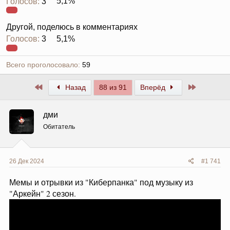
Голосов:
3
5,1%
Другой, поделюсь в комментариях
Голосов:
3
5,1%
Всего проголосовало
59
Первый
Последни
Назад
88 из 91
Вперёд
дми
Обитатель
26 Дек 2024
#1 741
Мемы и отрывки из "Киберпанка" под музыку из
"Аркейн" 2 сезон.