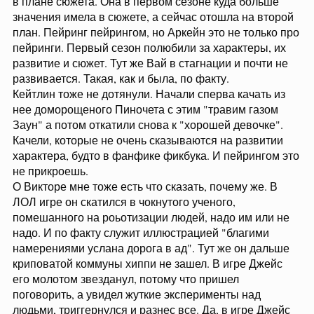
в плане сюжета. Она в первом сезоне куда больше
значения имела в сюжете, а сейчас отошла на второй
план. Пейринг пейрингом, но Аркейн это не только про
пейринги. Первый сезон полюбили за характеры, их
развитие и сюжет. Тут же Вай в стагнации и почти не
развивается. Такая, как и была, по факту.
Кейтлин тоже не дотянули. Начали сперва качать из
нее доморощеного Пиночета с этим "травим газом
Заун" а потом откатили снова к "хорошей девочке".
Качели, которые не очень сказываются на развитии
характера, будто в фанфике фикбука. И пейрингом это
не прикроешь.
О Викторе мне тоже есть что сказать, почему же. В
ЛОЛ игре он скатился в чокнутого ученого,
помешанного на роьотизации людей, надо им или не
надо. И по факту служит иллюстрацией "благими
намерениями услана дорога в ад". Тут же он дальше
криповатой коммуны хиппи не зашел. В игре Джейс
его молотом звезданул, потому что пришел
поговорить, а увидел жуткие эксперименты над
людьми, триггернулся и разнес все. Да, в игре Джейс