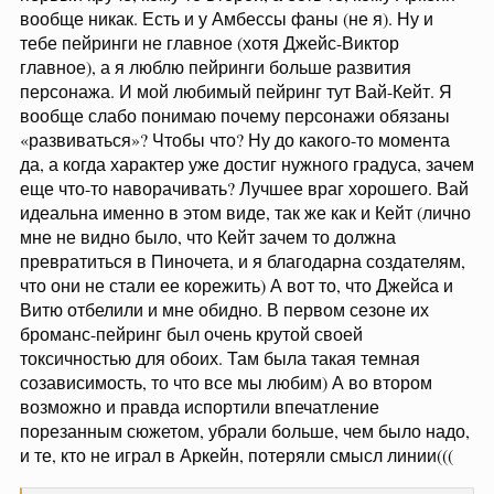
вообще никак. Есть и у Амбессы фаны (не я). Ну и
тебе пейринги не главное (хотя Джейс-Виктор
главное), а я люблю пейринги больше развития
персонажа. И мой любимый пейринг тут Вай-Кейт. Я
вообще слабо понимаю почему персонажи обязаны
«развиваться»? Чтобы что? Ну до какого-то момента
да, а когда характер уже достиг нужного градуса, зачем
еще что-то наворачивать? Лучшее враг хорошего. Вай
идеальна именно в этом виде, так же как и Кейт (лично
мне не видно было, что Кейт зачем то должна
превратиться в Пиночета, и я благодарна создателям,
что они не стали ее корежить) А вот то, что Джейса и
Витю отбелили и мне обидно. В первом сезоне их
броманс-пейринг был очень крутой своей
токсичностью для обоих. Там была такая темная
созависимость, то что все мы любим) А во втором
возможно и правда испортили впечатление
порезанным сюжетом, убрали больше, чем было надо,
и те, кто не играл в Аркейн, потеряли смысл линии(((