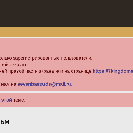
олько зарегистрированные пользователи.
вой аккаунт.
ней правой части экрана или на странице
https://7kingdoms
е нам на
sevenbastards@mail.ru
.
в
этой
теме.
льм