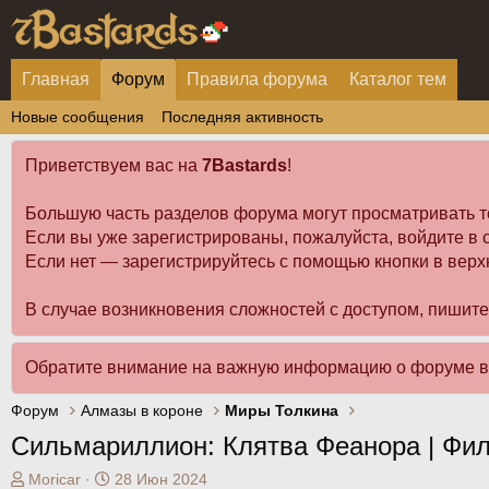
Главная
Форум
Правила форума
Каталог тем
Новые сообщения
Последняя активность
Приветствуем вас на
7Bastards
!
Большую часть разделов форума могут просматривать т
Если вы уже зарегистрированы, пожалуйста, войдите в с
Если нет — зарегистрируйтесь с помощью кнопки в верх
В случае возникновения сложностей с доступом, пишит
Обратите внимание на важную информацию о форуме 
Форум
Алмазы в короне
Миры Толкина
Сильмариллион: Клятва Феанора | Фи
А
Д
Moricar
28 Июн 2024