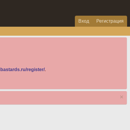
Вход
Регистрация
bastards.ru/register/
.