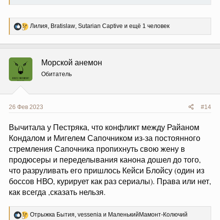
Р
Лилия
,
Bratislaw
,
Sutarian Captive
и ещё 1 человек
е
а
к
ц
Морской анемон
и
и
Обитатель
:
26 Фев 2023
#14
Вычитала у Пестряка, что конфликт между Райаном
Кондалом и Мигелем Сапочником из-за постоянного
стремления Сапочника пропихнуть свою жену в
продюсеры и переделывания канона дошел до того,
что разруливать его пришлось Кейси Блойсу (один из
боссов НВО, курирует как раз сериалы). Права или нет,
как всегда ,сказать нельзя.
Р
Отрыжка Бытия
,
vessenia
и
МаленькийМамонт-Колючий