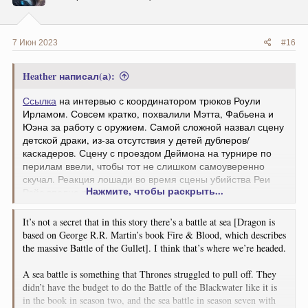
:
7 Июн 2023
#16
Heather написал(а):
Ссылка
на интервью с координатором трюков Роули
Ирламом. Совсем кратко, похвалили Мэтта, Фабьена и
Юэна за работу с оружием. Самой сложной назвал сцену
детской драки, из-за отсутствия у детей дублеров/
каскадеров. Сцену с проездом Деймона на турнире по
перилам ввели, чтобы тот не слишком самоуверенно
скучал. Реакция лошади во время сцены убийства Реи
Нажмите, чтобы раскрыть...
Ройс вполне реальна.
It’s not a secret that in this story there’s a battle at sea [Dragon is
based on George R.R. Martin’s book Fire & Blood, which describes
the massive Battle of the Gullet]. I think that’s where we’re headed.
A sea battle is something that Thrones struggled to pull off. They
didn’t have the budget to do the Battle of the Blackwater like it is
in the book in season two, and the sea battle in season seven with