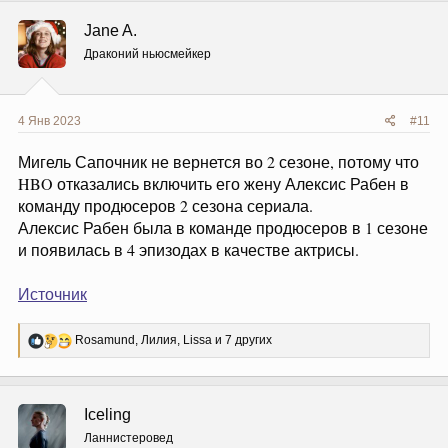
к
ц
Jane A.
и
и
Драконий ньюсмейкер
:
4 Янв 2023
#11
Мигель Сапочник не вернется во 2 сезоне, потому что
HBO отказались включить его жену Алексис Рабен в
команду продюсеров 2 сезона сериала.
Алексис Рабен была в команде продюсеров в 1 сезоне
и появилась в 4 эпизодах в качестве актрисы.
Источник
Р
Rosamund
,
Лилия
,
Lissa
и 7 других
е
а
к
ц
Iceling
и
и
Ланнистеровед