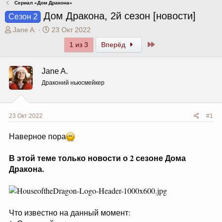
Сериал «Дом Дракона»
Дом Дракона, 2й сезон [новости]
Сезон 2
А
Д
Jane A.
23 Окт 2022
в
а
Последний
1 из 3
Вперёд
т
т
о
а
р
н
Jane A.
т
а
Драконий ньюсмейкер
е
ч
м
а
ы
л
а
23 Окт 2022
#1
Наверное пора
В этой теме только новости о 2 сезоне Дома
Дракона.
Что известно на данный момент: