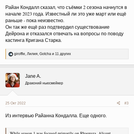
Райан Кондалл сказал, что съёмки 2 сезона начнутся в
начале 2023 года. Известный ли это уже март или ещё
раньше - пока неизвестно.
Он так же ещё раз подтвердил существование
Дейрона и отказался отвечать на вопросы по поводу
кастинга Кригана Старка.
Р
giroffle
,
Лилия
,
Gotcha
и 11 других
е
а
к
ц
Jane A.
и
и
Драконий ньюсмейкер
:
25 Окт 2022
#3
Из интервью Райанна Кондалла. Еще одного.
While season 1 was focused primarily on Rhaenyra, Alicent,