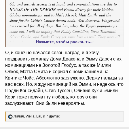
Oh, and awards season is at hand, and congratulations are due to
HOUSE OF THE DRAGON and Emma d’Arcy for their Golden
Globes nominations, and to Milly Alcock, Matt Smith, and the
show for the Critic’s Choice Award nods. Well deserved. Finger and
toes crossed for all of them. But hey, when the Emmy nominations
come out, I will be hoping that Paddy Considine, Steve Toussaint.
Olivia Cooke, and Emily Carey get some love as well. They were all
Нажмите, чтобы раскрыть...
Oh, and awards season is at hand, and congratulations are due to
HOUSE OF THE DRAGON and Emma d’Arcy for their Golden
О, и конечно начался сезон наград, и я хочу
Globes nominations, and to Milly Alcock, Matt Smith, and the
поздравить команду Дома Дракона и Эмму Дарси с их
show for the Critic’s Choice Award nods. Well deserved. Finger and
toes crossed for all of them. But hey, when the Emmy nominations
номинациями на Золотой Глобус, а так же Милли
come out, I will be hoping that Paddy Considine, Steve Toussaint.
Олкок, Мэтта Смита и сериал с номинациями на
Olivia Cooke, and Emily Carey get some love as well. They were all
Критикс Чойс. Абсолютно заслужено. Держу пальцы за
extraordinary.
вас всех. Но, я жду номинаций на Эмми, и надеюсь что
Пэдди Консидайн, Стив Туссен, Оливия Кук и Эмили
Кери тоже получат ту любовь, которую они
заслуживают. Они были невероятны.
Р
Лилия
,
Viella
,
LaL
и 7 других
е
а