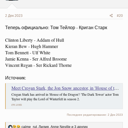
:
2 Дек 2023
#20
Теперь официально: Том Тейлор - Криган Старк
Clinton Liberty - Addam of Hull
Kieran Bew - Hugh Hammer
Tom Bennett - Ulf White
Jamie Kenna - Ser Alfred Broome
Vincent Regan - Ser Rickard Thorne
Источник:
Meet Cregan Stark, the Jon Snow ancestor, in 'House of the Dragon'
Cregan Stark has arrived in 'House of the Dragon'! 'The Dark Tower' actor Tom
Taylor will play the Lord of Winterfell in season 2.
ew.com
Последнее редактирование:
2 Дек 2023
Р
calme_rut
,
Лилия
,
Anne Neville
и 3 других