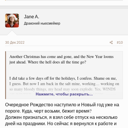
а
к
ц
Jane A.
и
и
Драконий ньюсмейкер
:
30 Дек 2022
#10
Another Christmas has come and gone, and the New Year looms
just ahead. Where the hell does all the time go?
I did take a few days off for the holidays, I confess. Shame on me,
I guess. But now I am back in the salt mine, working… working on
so many bloody things, my head may soon explode. Yes, WINDS
Нажмите, чтобы раскрыть...
OF WINTER, yes, yes. And HOUSE OF THE DRAGON, season
two. And several of the other successor shows that we’re
Очередное Рождество наступило и Новый год уже на
developing with HBO. (Some of those are moving faster than
пороге. Куда, черт возьми, бежит время?
others, as is always the case with development. None have been
greenlit yet, though we are hoping… maybe soon. A couple have
Должен признаться, я взял себе отпуск на несколько
been shelved, but I would not agree that they are dead. You can
дней на праздники. Но сейчас я вернулся к работе и
take something off the shelf as easily as you can put it on the shelf.