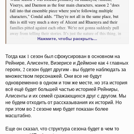
Viserys, and Daemon as the four main characters, season 2 "does
fall into that ensemble piece where you're following multiple
characters," Condal adds. "They're not all in the same place, but
this is still very much a story of Alicent and Rhaenyra and their
families pitted against each other. We're not gonna suddenly pull
away from telling their stories. It's just the nature of this thing, in
Нажмите, чтобы раскрыть...
season 2, it really opens up the world in a big way and the sprawl
grows quite a bit."
Тогда как 1 сезон был сфокусирован в основном на
Рейнире, Алисенте, Визерисе и Деймоне как 4 главных
героях, 2 сезон будет другим - вы будете наблюдать за
множеством персонажей. Они все не будут
одновременно в одном и том же месте, но эта история
всё ещё будет большей частью историей Рейниры,
Алисенты и их семей сражающихся друг с другом. Мы
не будем отходить от рассказывания их историй. Но
при этом во 2 сезоне мир будет показан более
масштабно.
Еще он сказал, что структура сезона будет в чем то