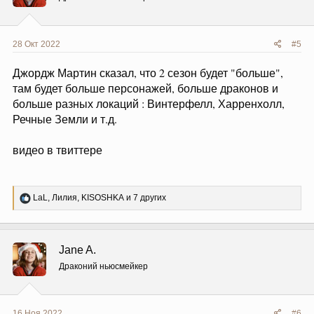
:
28 Окт 2022
#5
Джордж Мартин сказал, что 2 сезон будет "больше",
там будет больше персонажей, больше драконов и
больше разных локаций : Винтерфелл, Харренхолл,
Речные Земли и т.д.
видео в твиттере
Р
LaL
,
Лилия
,
KISOSHKA
и 7 других
е
а
к
ц
Jane A.
и
и
Драконий ньюсмейкер
:
16 Ноя 2022
#6