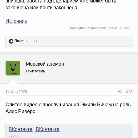
эпизода, работа над сценарием уже может быть
закончена или почти закончена.
Источник
Последнее редактирование:
26 Янв 2023
Р
Лилия
и
Lissa
е
а
к
ц
Морской анемон
и
и
Обитатель
:
14 Фев 2023
#13
Слитое видео с прослушивания Эмили Бичем на роль
Алис Риверс
ВКонтакте | ВКонтакте
vk.com