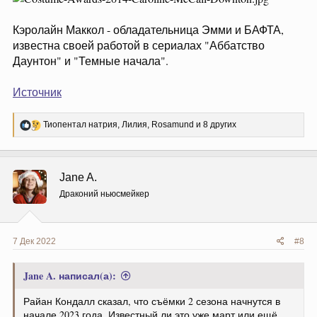
Кэролайн Маккол - обладательница Эмми и БАФТА,
известна своей работой в сериалах "Аббатство
Даунтон" и "Темные начала".
Источник
Р
Тиопентал натрия
,
Лилия
,
Rosamund
и 8 других
е
а
к
ц
Jane A.
и
и
Драконий ньюсмейкер
:
7 Дек 2022
#8
Jane A. написал(а):
Райан Кондалл сказал, что съёмки 2 сезона начнутся в
начале 2023 года. Известный ли это уже март или ещё