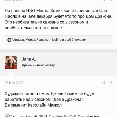
На панели HBO Max на Комик Кон Экспириенс в Сан-
Паоло в начале декабря будет что то про Дом Дракона.
Это необязательно связано со 2 сезоном и
необязательно что то важное.
Р
Vinnypu
,
Морской анемон
,
Iceling
и ещё 1 человек
е
а
к
ц
Jane A.
и
и
Драконий ньюсмейкер
:
23 Ноя 2022
#7
Художник по костюмам Джени Темим не будет
работать над 2 сезоном "Дома Дракона".
Ее заменит Кэролайн Маккол