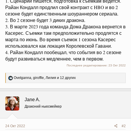
1. Сценарий пишется, подготовка к съемкам ведется.
Райан Кондалл продлил свой контракт с HBO и во 2
сезоне будет единственным шоураннером сериала.
2. Во 2 сезоне будет 3 диких дракона.
3. В марте 2023 года команда Дома Дракона вернется в
Касерес. Съемки там предположительно продлятся с
марта по июнь. Во время съемок 1 сезона Касерес
использовался как локация Королевской Гавани.
4. Райан Кондалл пообещал, что события во 2 сезоне
будут развиваться медленнее, чем в первом.
Последнее редактирование:
23 Окт 2022
Р
Ovetganna
,
giroffle
,
Лилия
и 12 других
е
а
к
ц
Jane A.
и
и
Драконий ньюсмейкер
:
24 Окт 2022
#2