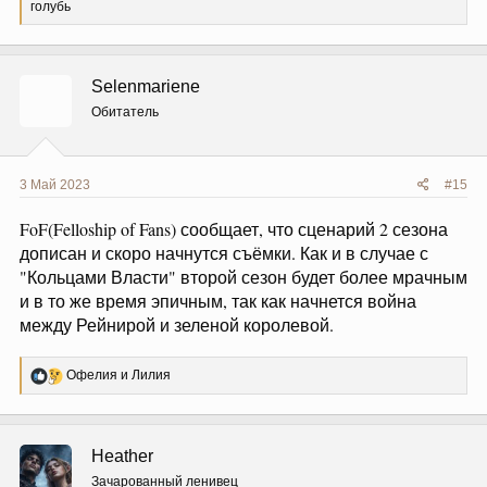
е
голубь
а
к
ц
и
Selenmariene
и
:
Обитатель
3 Май 2023
#15
FoF(Felloship of Fans) сообщает, что сценарий 2 сезона
дописан и скоро начнутся съёмки. Как и в случае с
"Кольцами Власти" второй сезон будет более мрачным
и в то же время эпичным, так как начнется война
между Рейнирой и зеленой королевой.
Р
Офелия
и
Лилия
е
а
к
ц
Heather
и
и
Зачарованный ленивец