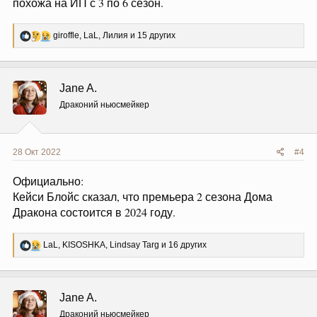
похожа на ИП с 3 по 6 сезон.
Р
giroffle
,
LaL
,
Лилия
и 15 других
е
а
к
ц
Jane A.
и
и
Драконий ньюсмейкер
:
28 Окт 2022
#4
Официально:
Кейси Блойс сказал, что премьера 2 сезона Дома
Дракона состоится в 2024 году.
Р
LaL
,
KISOSHKA
,
Lindsay Targ
и 16 других
е
а
к
ц
Jane A.
и
и
Драконий ньюсмейкер