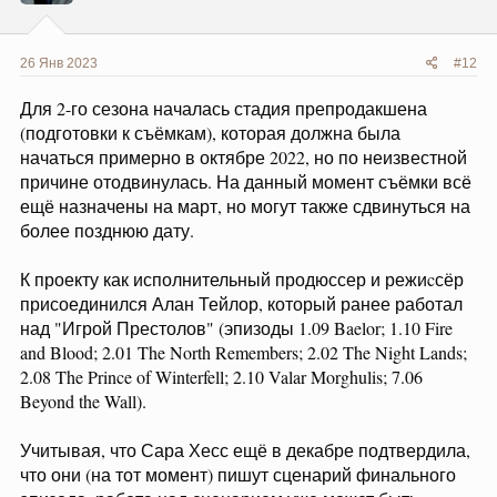
:
26 Янв 2023
#12
Для 2-го сезона началась стадия препродакшена
(подготовки к съёмкам), которая должна была
начаться примерно в октябре 2022, но по неизвестной
причине отодвинулась. На данный момент съёмки всё
ещё назначены на март, но могут также сдвинуться на
более позднюю дату.
К проекту как исполнительный продюссер и режиcсёр
присоединился Алан Тейлор, который ранее работал
над "Игрой Престолов" (эпизоды 1.09 Baelor; 1.10 Fire
and Blood; 2.01 The North Remembers; 2.02 The Night Lands;
2.08 The Prince of Winterfell; 2.10 Valar Morghulis; 7.06
Beyond the Wall).
Учитывая, что Сара Хесс ещё в декабре подтвердила,
что они (на тот момент) пишут сценарий финального