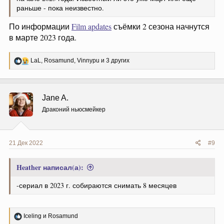
раньше - пока неизвестно.
По информации
Film apdates
съёмки 2 сезона начнутся
в марте 2023 года.
Р
LaL
,
Rosamund
,
Vinnypu
и 3 других
е
а
к
ц
Jane A.
и
и
Драконий ньюсмейкер
:
21 Дек 2022
#9
Heather написал(а):
-сериал в 2023 г. собираются снимать 8 месяцев
Р
Iceling
и
Rosamund
е