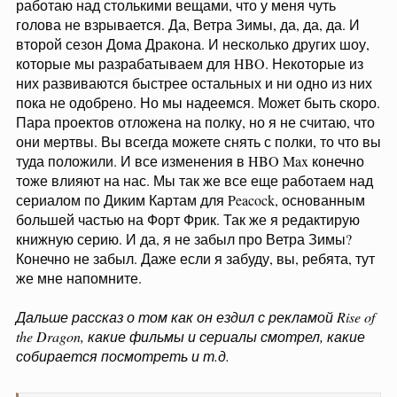
работаю над столькими вещами, что у меня чуть
All the changes at HBO Max have impacted us, certainly). We are
голова не взрывается. Да, Ветра Зимы, да, да, да. И
also still developing the Wild Cards tv series for Peacock, based
второй сезон Дома Дракона. И несколько других шоу,
(largely) on FORT FREAK. And I have Wild Cards books to edit.
которые мы разрабатываем для HBO. Некоторые из
Oh, and did I forget WINDS OF WINTER? No, of course I didn’t.
But if I ever did, I know you folks will remind me.
них развиваются быстрее остальных и ни одно из них
пока не одобрено. Но мы надеемся. Может быть скоро.
Пара проектов отложена на полку, но я не считаю, что
они мертвы. Вы всегда можете снять с полки, то что вы
туда положили. И все изменения в HBO Max конечно
тоже влияют на нас. Мы так же все еще работаем над
сериалом по Диким Картам для Peacock, основанным
большей частью на Форт Фрик. Так же я редактирую
книжную серию. И да, я не забыл про Ветра Зимы?
Конечно не забыл. Даже если я забуду, вы, ребята, тут
же мне напомните.
Дальше рассказ о том как он ездил с рекламой Rise of
the Dragon, какие фильмы и сериалы смотрел, какие
собирается посмотреть и т.д.