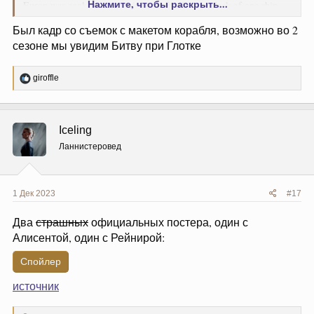
Нажмите, чтобы раскрыть...
Euron was cool but was mainly confined to the deck of one ship.
Would it still be shot in a car park with CG water, as with Thrones?
Был кадр со съемок с макетом корабля, возможно во 2
I assume doing it on water would be prohibitively expensive.
сезоне мы увидим Битву при Глотке
Р
giroffle
е
а
к
ц
Iceling
и
и
Ланнистеровед
:
1 Дек 2023
#17
Два
страшных
официальных постера, один с
Алисентой, один с Рейнирой:
Спойлер
источник