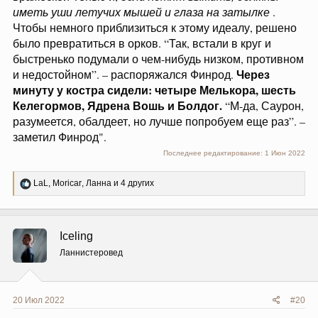
иметь уши летучих мышей и глаза на затылке
.
Чтобы немного приблизиться к этому идеалу, решено
было превратиться в орков. “Так, встали в круг и
быстренько подумали о чем-нибудь низком, противном
Через
и недостойном”. – распоряжался Финрод.
минуту у костра сидели: четыре Мелькора, шесть
Келегормов, Ядрена Вошь и Болдог.
“М-да, Саурон,
разумеется, обалдеет, но лучше попробуем еще раз”. –
заметил Финрод".
Последнее редактирование:
1 Июн 2022
Р
LaL
,
Moricar
,
Ланна
и 4 других
е
а
к
ц
Iceling
и
и
Ланнистеровед
:
20 Июл 2022
#20