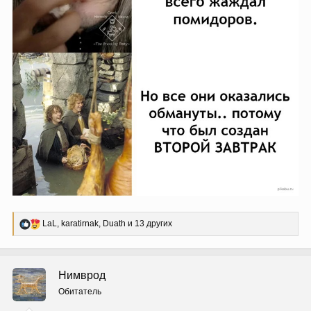
Р
LaL
,
karatirnak
,
Duath
и 13 других
е
а
к
ц
Нимврод
и
и
Обитатель
: