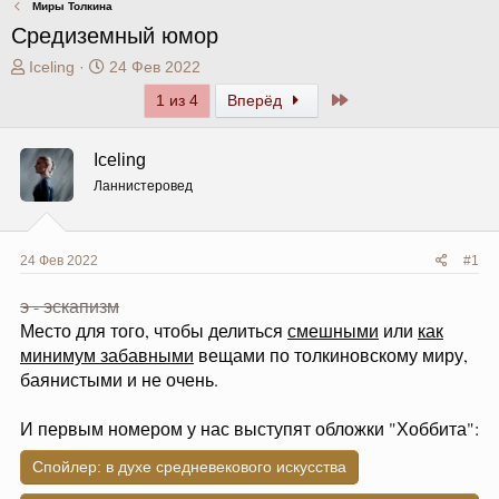
Миры Толкина
Средиземный юмор
А
Д
Iceling
24 Фев 2022
в
а
Последний
1 из 4
Вперёд
т
т
о
а
р
н
Iceling
т
а
Ланнистеровед
е
ч
м
а
ы
л
а
24 Фев 2022
#1
э - эскапизм
Место для того, чтобы делиться
смешными
или
как
минимум забавными
вещами по толкиновскому миру,
баянистыми и не очень.
И первым номером у нас выступят обложки "Хоббита":
Спойлер:
в духе средневекового искусства