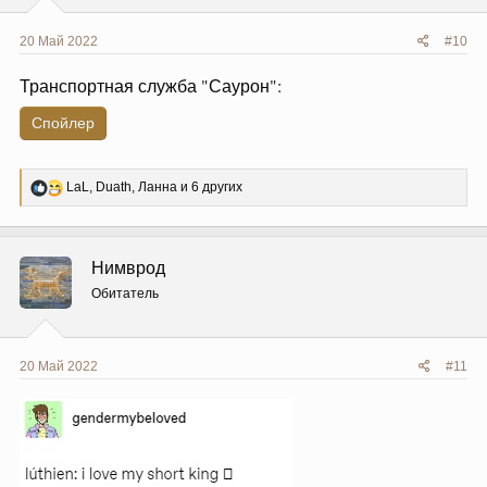
20 Май 2022
#10
Транспортная служба "Саурон":
Спойлер
Р
LaL
,
Duath
,
Ланна
и 6 других
е
а
к
ц
Нимврод
и
и
Обитатель
:
20 Май 2022
#11