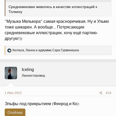
Средневековая живопись в качестве иллюстраций к
Толкину
"Музыка Мелькора" самая красноречивая. Ну и Ульмо
тоже шикарен. А вообще... Потрясающие
средневековые иллюстрации, хочу ещё партию-
другую!))
Р
Хелльга
,
Ланна
и
аджумма Сара Гурвинишна
е
а
к
ц
Iceling
и
и
Ланнистеровед
:
1 Июн 2022
#18
Эльфы под прикрытием (Финрод и Ко):
Спойлер