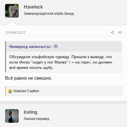
ц
Havelock
и
и
Зампредседателя клуба Зануд
:
10 Май 2022
#9
Нимврод написал(а):
Обсуждали эльфийскую одежду. Пришли к выводу, что
если Ингвэ "сидит у ног Манвэ" ( = на горе), он должен
всё время носить шубу.
Всё равно не смешно.
Р
Sutarian Captive
е
а
к
ц
Iceling
и
и
Ланнистеровед
: