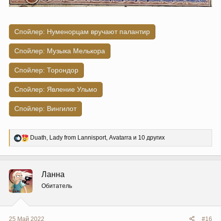
Спойлер:
Нуменорцам вручают палантир
Спойлер:
Музыка Мелькора
Спойлер:
Торондор
Спойлер:
Явление Ульмо
Спойлер:
Вингилот
Р
Duath
,
Lady from Lannisport
,
Avatarra
и 10 других
е
а
к
ц
Ланна
и
и
Обитатель
:
25 Май 2022
#16