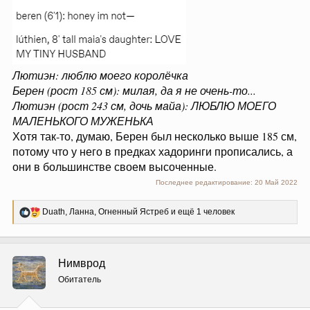
Лютиэн: люблю моего королёчка
Берен (рост 185 см): милая, да я не очень-то...
Лютиэн (рост 243 см, дочь майа): ЛЮБЛЮ МОЕГО
МАЛЕНЬКОГО МУЖЕНЬКА
Хотя так-то, думаю, Берен был несколько выше 185 см,
потому что у него в предках хадоринги прописались, а
они в большинстве своем высоченные.
Последнее редактирование:
20 Май 2022
Р
Duath
,
Ланна
,
Огненный Ястреб
и ещё 1 человек
е
а
к
ц
Нимврод
и
и
Обитатель
: