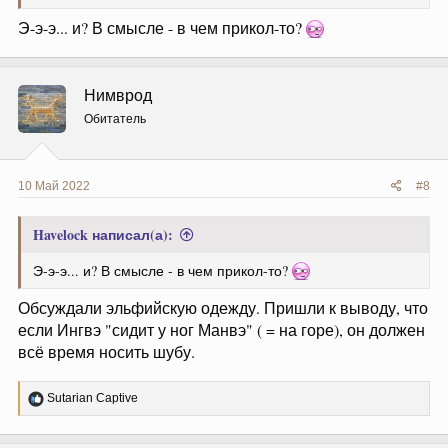
Э-э-э... и? В смысле - в чем прикол-то?
Нимврод
Обитатель
10 Май 2022
#8
Havelock написал(а):
Э-э-э... и? В смысле - в чем прикол-то?
Обсуждали эльфийскую одежду. Пришли к выводу, что
если Ингвэ "сидит у ног Манвэ" ( = на горе), он должен
всё время носить шубу.
Р
Sutarian Captive
е
а
к