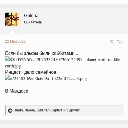
а
к
ц
Gotcha
и
и
Обитатель
:
22 Май 2022
#14
Если бы эльфы были хоббитами...
Инцест - дело семейное
В Мандосе
Р
Duath
,
Ланна
,
Sutarian Captive
и 3 других
е
а
к