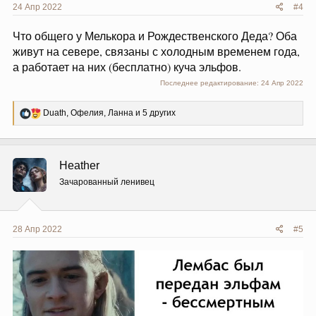
24 Апр 2022
#4
Что общего у Мелькора и Рождественского Деда? Оба
живут на севере, связаны с холодным временем года,
а работает на них (бесплатно) куча эльфов.
Последнее редактирование:
24 Апр 2022
Р
Duath
,
Офелия
,
Ланна
и 5 других
е
а
к
ц
Heather
и
и
Зачарованный ленивец
:
28 Апр 2022
#5