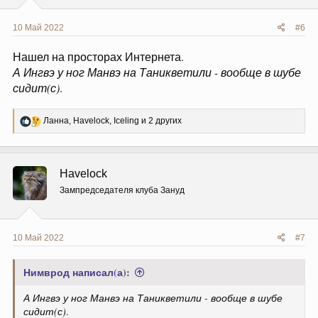
10 Май 2022
#6
Нашел на просторах Интернета.
А Ингвэ у ног Манвэ на Таникветили - вообще в шубе
сидит(с)
.
Р
Ланна
,
Havelock
,
Iceling
и 2 других
е
а
к
ц
Havelock
и
и
Зампредседателя клуба Зануд
:
10 Май 2022
#7
Нимврод написал(а):
А Ингвэ у ног Манвэ на Таникветили - вообще в шубе
сидит(с)
.