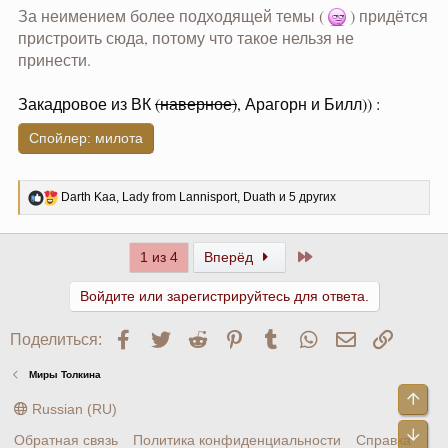
За неимением более подходящей темы (
) придётся
пристроить сюда, потому что такое нельзя не
принести.
Закадровое из ВК
(наверное)
, Арагорн и Билл)) :
Спойлер:
милота
Р
Darth Kaa
,
Lady from Lannisport
,
Duath
и 5 других
е
а
к
Последний
1 из 4
Вперёд
ц
и
и
Войдите или зарегистрируйтесь для ответа.
:
Facebook
Twitter
Reddit
Pinterest
Tumblr
WhatsApp
Электронна
Ссылк
Поделиться:
Миры Толкина
Све
Russian (RU)
Сни
Обратная связь
Политика конфиденциальности
Справка