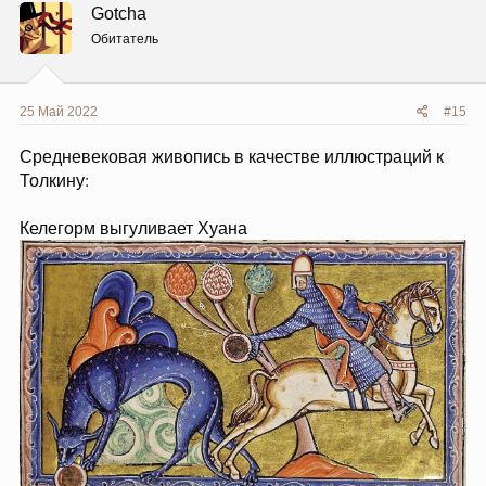
ц
Gotcha
и
и
Обитатель
:
25 Май 2022
#15
Средневековая живопись в качестве иллюстраций к
Толкину:
Келегорм выгуливает Хуана