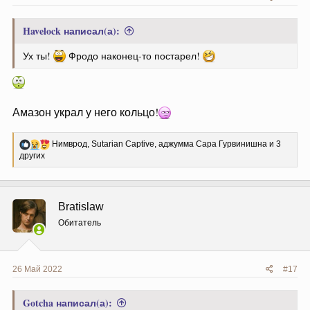
Havelock написал(а):
Ух ты!
Фродо наконец-то постарел!
Амазон украл у него кольцо!
Р
Нимврод
,
Sutarian Captive
,
аджумма Сара Гурвинишна
и 3
е
других
а
к
ц
и
Bratislaw
и
:
Обитатель
26 Май 2022
#17
Gotcha написал(а):