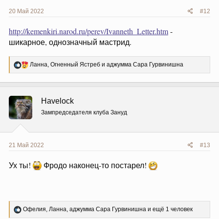
20 Май 2022
#12
http://kemenkiri.narod.ru/perev/Ivanneth_Letter.htm
-
шикарное, однозначный мастрид.
Р
Ланна
,
Огненный Ястреб
и
аджумма Сара Гурвинишна
е
а
к
ц
Havelock
и
и
Зампредседателя клуба Зануд
:
21 Май 2022
#13
Ух ты!
Фродо наконец-то постарел!
Р
Офелия
,
Ланна
,
аджумма Сара Гурвинишна
и ещё 1 человек
е