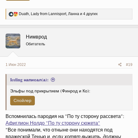
Р
Duath
,
Lady from Lannisport
,
Ланна
и 4 других
е
а
к
ц
Нимврод
и
и
Обитатель
:
1 Июн 2022
#19
Iceling написал(а):
Эльфы под прикрытием (Финрод и Ко):
Спойлер
Вспомнилась пародия на "По ту сторону рассвета":
Афиглион Нолдо "По ту сторону сюжета"
"Все понимали, что отныне они находятся под
вражеской Тенью и,
если хотят выжить, должны