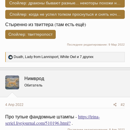
Спойлер:
драконы бывают разные... некоторы похожи на бабо
Спойлер:
когда не успел толком проснуться и снять ночной кол
Стыренно из твиттера (там есть ещё)
Спойлер:
твиттеропост
Последнее редактирование:
9 Мар 2022
Р
Duath
,
Lady from Lannisport
,
White Owl
и 7 других
е
а
к
ц
Нимврод
и
и
Обитатель
:
4 Апр 2022
#2
Про тупые фандомные штампы -
https://irina-
seriel.livejournal.com/510196.html?
.
Последнее редактирование:
8 Апр 2022