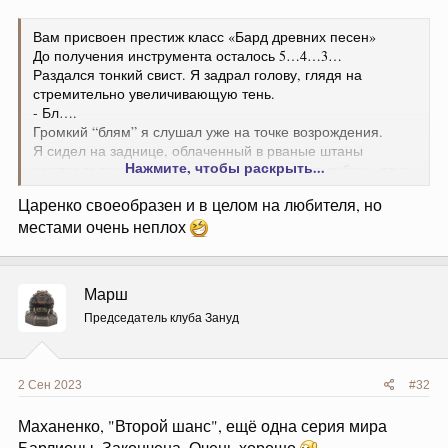
Вам присвоен престиж класс «Бард древних песен»
До получения инструмента осталось 5…4…3…
Раздался тонкий свист. Я задрал голову, глядя на
стремительно увеличивающую тень.
- Бл….
Громкий “блям” я слушал уже на точке возрождения.
Я сидел на заднице, облаченный в рваные штаны
Нажмите, чтобы раскрыть...
неопределенного цвета, и такую же рваную рубаху, явно
одного комплекта со штанами. Рядом валялись
Царенко своеобразен и в целом на любителя, но
заботливо подсвеченные системой осколки
местами очень неплох
мифического рояля
.
Марш
Председатель клуба Зануд
2 Сен 2023
#32
Маханенко, "Второй шанс", ещё одна серия мира
Барлионы. Закончена. Очень хорошо