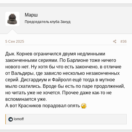
Марш
Председатель клуба Зануд
5 Сен 2025
#36
Дык. Корнев ограничился двумя недлинными
законченными сериями. По Барлионе тоже ничего
нового нет. Ну хотя бы что есть закончено, в отличие
от Вальдиры, где зависло несколько незаконченных
серий. Дисгардиум и Файролл ещё тогда в мутное
мыло скатились. Вроде бы есть по паре продолжений,
но читать уже не хочется. Прочее даже как-то не
вспоминается уже.
А вот Красников порадовал опять
Р
lomoff
е
а