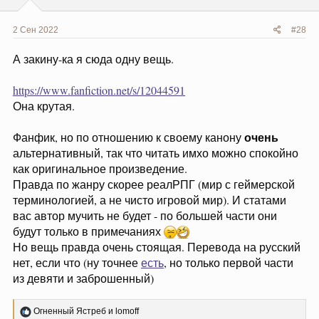
2 Сен 2022
#28
А закину-ка я сюда одну вещь.
https://www.fanfiction.net/s/12044591
Она крутая.
очень
Фанфик, но по отношению к своему канону
альтернативный, так что читать имхо можно спокойно
как оригинальное произведение.
Правда по жанру скорее реалРПГ (мир с геймерской
терминологией, а не чисто игровой мир). И статами
вас автор мучить не будет - по большей части они
будут только в примечаниях
Но вещь правда очень стоящая. Перевода на русский
нет, если что (ну точнее
есть
, но только первой части
из девяти и заброшенный)
Р
Огненный Ястреб
и
lomoff