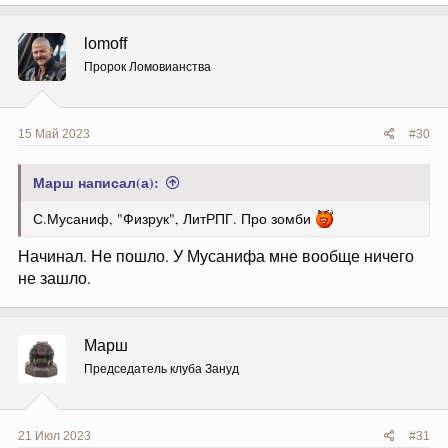
а
к
ц
lomoff
и
и
Пророк Ломовианства
:
15 Май 2023
#30
Марш написал(а):
С.Мусаниф, "Физрук", ЛитРПГ. Про зомби
Начинал. Не пошло. У Мусанифа мне вообще ничего
не зашло.
Марш
Председатель клуба Зануд
21 Июл 2023
#31