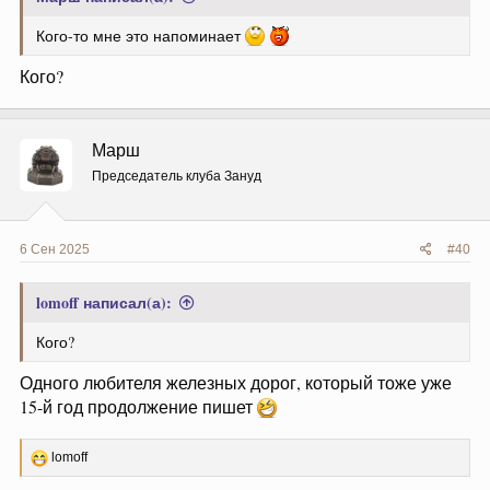
Кого-то мне это напоминает
Кого?
Марш
Председатель клуба Зануд
6 Сен 2025
#40
lomoff написал(а):
Кого?
Одного любителя железных дорог, который тоже уже
15-й год продолжение пишет
Р
lomoff
е