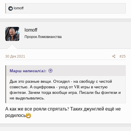
Р
lomoff
е
а
к
ц
lomoff
и
и
Пророк Ломовианства
:
30 Дек 2021
#25
Марш написал(а):
Дык это разные вещи. Отсидел - на свободу с чистой
совестью. А оцифровка - уход от VR игры в чистую
фэнтези. Зачем тогда вообще игра. Писали бы фэнтези и
не выделывались.
А как же все рояли спрятать? Таких джунглей ещё не
родилось