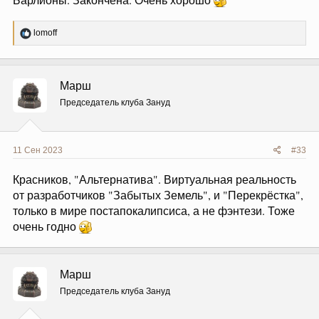
Р
lomoff
е
а
к
ц
Марш
и
и
Председатель клуба Зануд
:
11 Сен 2023
#33
Красников, "Альтернатива". Виртуальная реальность
от разработчиков "Забытых Земель", и "Перекрёстка",
только в мире постапокалипсиса, а не фэнтези. Тоже
очень годно
Марш
Председатель клуба Зануд