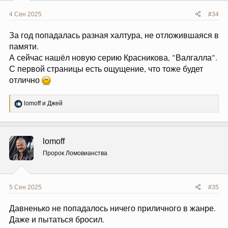
4 Сен 2025
#34
За год попадалась разная халтура, не отложившаяся в
памяти.
А сейчас нашёл новую серию Красникова, "Валгалла".
С первой страницы есть ощущение, что тоже будет
отлично
Р
lomoff
и
Джей
е
а
к
ц
lomoff
и
и
Пророк Ломовианства
:
5 Сен 2025
#35
Давненько не попадалось ничего приличного в жанре.
Даже и пытаться бросил.