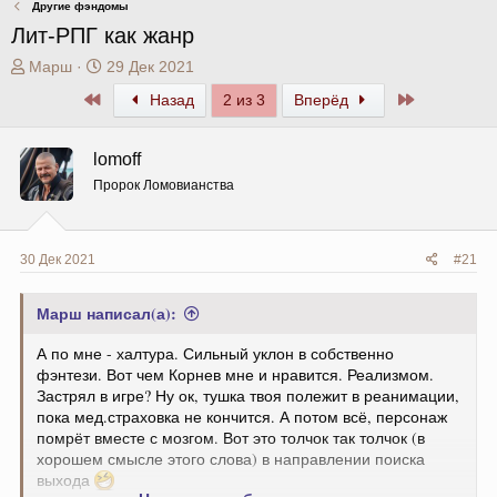
Другие фэндомы
Лит-РПГ как жанр
А
Д
Марш
29 Дек 2021
в
а
Первый
Последний
Назад
2 из 3
Вперёд
т
т
о
а
р
н
lomoff
т
а
Пророк Ломовианства
е
ч
м
а
ы
л
а
30 Дек 2021
#21
Марш написал(а):
А по мне - халтура. Сильный уклон в собственно
фэнтези. Вот чем Корнев мне и нравится. Реализмом.
Застрял в игре? Ну ок, тушка твоя полежит в реанимации,
пока мед.страховка не кончится. А потом всё, персонаж
помрёт вместе с мозгом. Вот это толчок так толчок (в
хорошем смысле этого слова) в направлении поиска
выхода