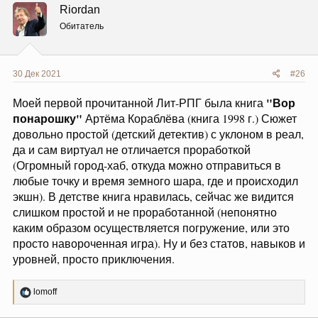
Riordan
Обитатель
30 Дек 2021
#26
"Вор
Моей первой прочитанной Лит-РПГ была книга
понарошку"
Артёма Кораблёва (книга 1998 г.) Сюжет
довольно простой (детский детектив) с уклоном в реал,
да и сам виртуал не отличается проработкой
(Огромный город-хаб, откуда можно отправиться в
любые точку и время земного шара, где и происходил
экшн). В детстве книга нравилась, сейчас же видится
слишком простой и не проработанной (непонятно
каким образом осуществляется погружение, или это
просто навороченная игра). Ну и без статов, навыков и
уровней, просто приключения.
Р
lomoff
е
а