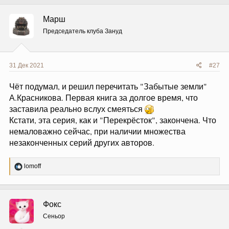
к
ц
Марш
и
и
Председатель клуба Зануд
:
31 Дек 2021
#27
Чёт подумал, и решил перечитать "Забытые земли"
А.Красникова. Первая книга за долгое время, что
заставила реально вслух смеяться
Кстати, эта серия, как и "Перекрёсток", закончена. Что
немаловажно сейчас, при наличии множества
незаконченных серий других авторов.
Р
lomoff
е
а
к
ц
Фокс
и
и
Сеньор
: