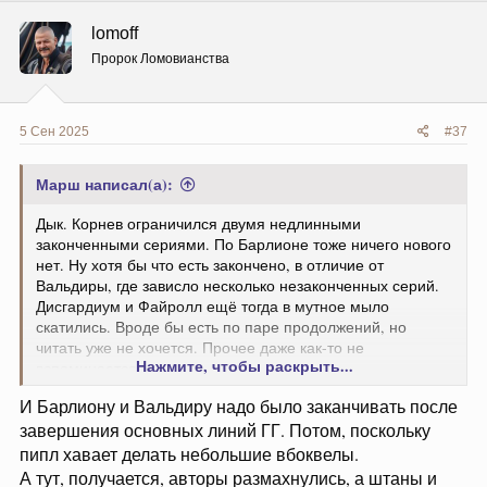
к
ц
lomoff
и
и
Пророк Ломовианства
:
5 Сен 2025
#37
Марш написал(а):
Дык. Корнев ограничился двумя недлинными
законченными сериями. По Барлионе тоже ничего нового
нет. Ну хотя бы что есть закончено, в отличие от
Вальдиры, где зависло несколько незаконченных серий.
Дисгардиум и Файролл ещё тогда в мутное мыло
скатились. Вроде бы есть по паре продолжений, но
читать уже не хочется. Прочее даже как-то не
Нажмите, чтобы раскрыть...
вспоминается уже.
А вот Красников порадовал опять
И Барлиону и Вальдиру надо было заканчивать после
завершения основных линий ГГ. Потом, поскольку
пипл хавает делать небольшие вбоквелы.
А тут, получается, авторы размахнулись, а штаны и