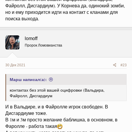
Файролл, Дисгардиум). У Корнева да, одинокий зомби,
но и ему приходится идти на контакт с кланами для
поиска выхода.
lomoff
Пророк Ломовианства
30 Дек 2021
#23
Марш написал(а):
контактах без этой вашей оцифровки (Вальдира,
Файролл, Дисгардиум
И в Вальдире, и в Файролле игрок свободен. В
Дисгардиуме тоже.
В 1м и 3м просто желание баблишка, в основном, в
Фаролле - работа такая