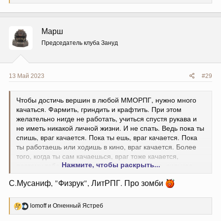
е
а
к
ц
Марш
и
и
Председатель клуба Зануд
:
13 Май 2023
#29
Чтобы достичь вершин в любой ММОРПГ, нужно много
качаться. Фармить, гриндить и крафтить. При этом
желательно нигде не работать, учиться спустя рукава и
не иметь никакой личной жизни. И не спать. Ведь пока ты
спишь, враг качается. Пока ты ешь, враг качается. Пока
ты работаешь или ходишь в кино, враг качается. Более
того, когда ты сам качаешься, враг тоже качается,
Нажмите, чтобы раскрыть...
поэтому тебе нужно качаться быстрее, выше, сильнее,
чем враг, иначе при встрече раскачавшийся враг сломает
С.Мусаниф, "Физрук", ЛитРПГ. Про зомби
твои качели к чертовой матери.
Р
lomoff
и
Огненный Ястреб
е